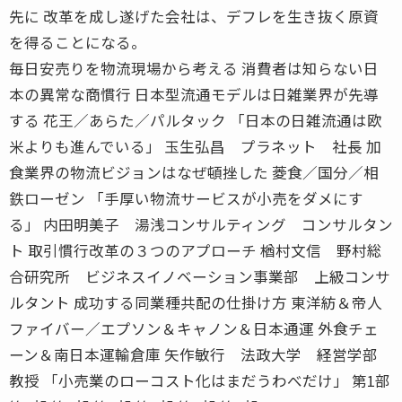
先に 改革を成し遂げた会社は、デフレを生き抜く原資
を得ることになる。
毎日安売りを物流現場から考える 消費者は知らない日
本の異常な商慣行 日本型流通モデルは日雑業界が先導
する 花王／あらた／パルタック 「日本の日雑流通は欧
米よりも進んでいる」 玉生弘昌 プラネット 社長 加
食業界の物流ビジョンはなぜ頓挫した 菱食／国分／相
鉄ローゼン 「手厚い物流サービスが小売をダメにす
る」 内田明美子 湯浅コンサルティング コンサルタン
ト 取引慣行改革の３つのアプローチ 楢村文信 野村総
合研究所 ビジネスイノベーション事業部 上級コンサ
ルタント 成功する同業種共配の仕掛け方 東洋紡＆帝人
ファイバー／エプソン＆キャノン＆日本通運 外食チェ
ーン＆南日本運輸倉庫 矢作敏行 法政大学 経営学部
教授 「小売業のローコスト化はまだうわべだけ」 第1部