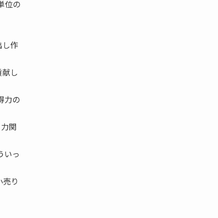
単位の
出し作
貢献し
得力の
と力関
ういっ
小売り