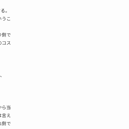
する。
いうこ
り側で
のコス
で、
から当
は言え
れ側で