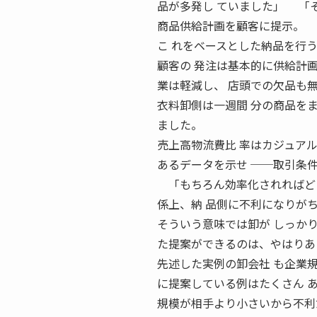
品が多発し ていました」 「
商品供給計画を顧客に提示。
こ れをベースとした納品を行
顧客の 発注は基本的に供給計
業は軽減し、 店頭での欠品も
衣料卸側は一週間 分の商品を
ました。
売上高物流費比 率はカジュア
あるデータを示せ ──取引条
「もちろん効率化されればどち
係上、納 品側に不利になりが
そういう意味では卸が しっか
た提案ができるのは、やはりあ
先述した実例の卸会社 も企業
に提案している例はたくさん 
規模が相手より小さいから不利