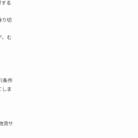
対する
乗り切
が、む
引条件
てしま
物流サ