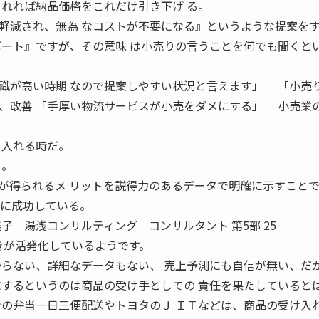
くれれば納品価格をこれだけ引き下げ る。
軽減され、無為 なコストが不要になる』というような提案を
ポート』ですが、その意味 は小売りの言うことを何でも聞くと
識が高い時期 なので提案しやすい状況と言えます」 「小売
、改善 「手厚い物流サービスが小売をダメにする」 小売業
を入れる時だ。
る。
が得られるメ リットを説得力のあるデータで明確に示すこと
ことに成功している。
美子 湯浅コンサルティング コンサルタント 第5部 25
る動きが活発化しているようです。
からない、詳細なデータもない、 売上予測にも自信が無い、だ
求するというのは商品の受け手としての 責任を果たしていると
の弁当一日三便配送やトヨタのＪ ＩＴなどは、商品の受け入