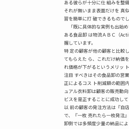
ある彼らが十分に仕 組みを整
それが無いまま表面だけを 真
習を簡単に打 破できるもので
「既に具体的な実例も出始め
ある食品卸 は物流ＡＢＣ（Activ
握しています。
特 定の顧客が他の顧客と比較
てもらえた ら、これだけ納価
れ価格が下がるというメリッ 
注目 すべきはその食品卸の営
正によるコス ト削減額の範囲
ュアル衣料卸は顧客の販売動向
ビスを是正することに成功して
以 前の顧客の発注方法は『自
で、『一枚 売れたら一枚発注
卸側では多頻度少量の納品によ