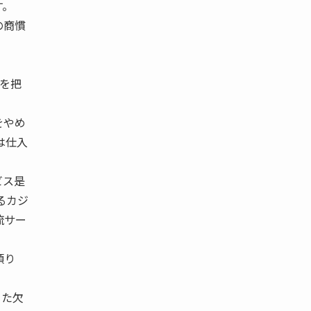
す。
の商慣
算を把
をやめ
は仕入
ビス是
るカジ
流サー
頼り
った欠