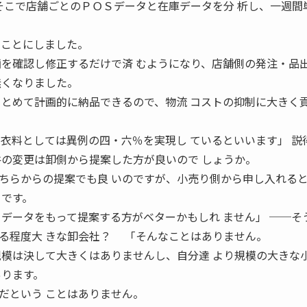
そこで店舗ごとのＰＯＳデータと在庫データを分 析し、一週間
うことにしました。
画を確認し修正するだけで済 むようになり、店舗側の発注・品
無くなりました。
まとめて計画的に納品できるので、物流 コストの抑制に大きく
ル衣料としては異例の四・六％を実現し ているといいます」 説
件の変更は卸側から提案した方が良いので しょうか。
らからの提案でも良 いのですが、小売り側から申し入れる
ちです。
りデータをもって提案する方がベターかもしれ ません」 ──そ
る程度大 きな卸会社？ 「そんなことはありません。
規模は決して大きくはありませんし、自分達 より規模の大きな
あります。
だという ことはありません。