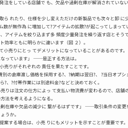
注をしている店舗で も、欠品や過剰在庫が解消されていな
取ら れたり、仕様を少し変えただけの新製品でも次々と卸 に
数が無作為 に増加して?アイテムの拡散?が起こってしまってい
、アイテムを絞り込まず多 頻度少量発注を繰り返す店とそう
スト効率ともに明らかに違います（図 ２）。
て小売りにとっ てデメリットになっていることがあるのです。
になっています」 ──是正する方法は。
売りがそれぞれの 責任を果たすことです。
費別の倉庫渡し価格を採用する?、?納期は翌日?、 ?当日オプシ
 ら?、?付帯作業には別途料金?などと決めておく。
小売りは注文の仕方によっ て支払い物流費が変わるので、店舗
の方法を考えるようになる。
過剰在庫や欠品の減少に 繋がるはずです」 ──取引条件の変更
しょうか。
案する場合は、小売 りにもメリットを示すことが重要です。