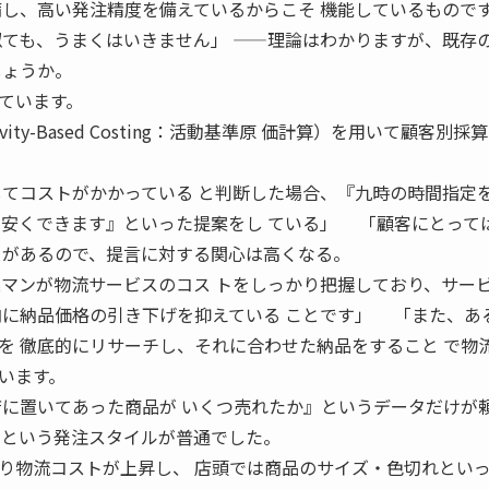
備し、高い発注精度を備えているからこそ 機能しているもので
似ても、うまくはいきません」 ——理論はわかりますが、既存
しょうか。
ています。
ity-Based Costing：活動基準原 価計算）を用いて顧客別採
してコストがかかっている と判断した場合、『九時の時間指定
を安くできます』といった提案をし ている」 「顧客にとって
トがあるので、提言に対する関心は高くなる。
業マンが物流サービスのコス トをしっかり把握しており、サー
内に納品価格の引き下げを抑えている ことです」 「また、あ
を 徹底的にリサーチし、それに合わせた納品をすること で物
います。
店に置いてあった商品が いくつ売れたか』というデータだけが
』という発注スタイルが普通でした。
り物流コストが上昇し、 店頭では商品のサイズ・色切れとい