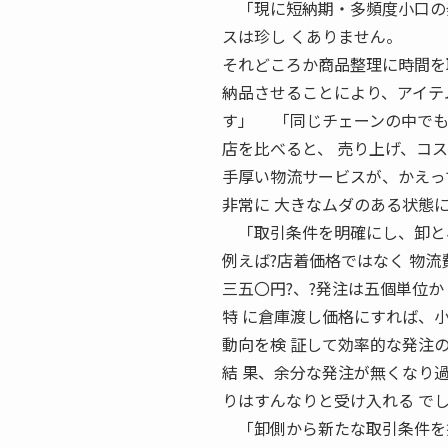
「現に短納期・多頻度小口の発
スは珍し くありません。
それどころか商品整理に時間を
納品させることにより、アイテム
す」 「同じチェーンの中でも
店を比べると、 売り上げ、コ
手厚い物流サービスが、かえっ
非常に 大きなムダのある状態
「取引条件を明確にし、卸と小
例えば?店着価格ではなく 物流
三五〇円?、?発注は五個単位か
特 に倉庫渡し価格にすれば、
動向を検 証して効率的な発注
結 果、余分な発注が無くなり
りはすんなりと受け入れる で
「卸側から新たな取引条件を提