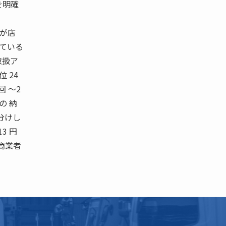
を明確
スが店
れている
取扱ア
 24
 回 〜2
満の 納
分けし
13 円
中小商業者