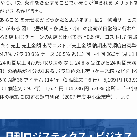
 やり、取引条件を変更することで小売りが得られる メリット
ができ るかどうか。
あること を示せるかどうかだと思います」 図2 物流サービ
と がある 図1 短納期・多頻度・小口の出荷が日常的に行わ
 店 同じチェーンのA 店と比べて売上0.6 倍、コスト1.7 倍 
当たり売上 売上金額 出荷コスト／売上金額 納期出荷頻度出荷単位
.7％ バラ 33.8％ ケース 50.5％ 週に3 回 〜4 回 26.3％ 週に1
％ 24 時間以上 47.0％ 取り決め なし 24.8％ 受注から24 時間未
日）の納品が 4 分の1ある バラ単位の出荷（ケース箱 などを小
店 36 アイテム 114 行 （1 個注文：6 行） 5,109 円 183,9
行 （1 個注文：95 行） 1,655 円 104,236 円 5.30％ 出所：「
の構築に 関する調査研究（2007 年度中小企業庁）」より
月刊ロジスティクス・ビジネス