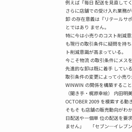
例えば『毎日 配送を見直して
さらに店舗での受け入れ業務が
卸 の存在意義は『リテールサ
とではあり ません。
特に今は小売りのコスト削減意
も現行の取引条件に疑問を持ち
ト削減意識が高まっている。
今こそ物流 の取引条件にメス
先進的な卸は既に着手 してい
取引条件の変更によって小売り
WINWIN の関係を構築する
（聞き手・梶原幸絵） 内田明
OCTOBER 2009 を模索す
そもそ も店舗の販売動向がわ
日配送や一個単 位の配送を要
ません」 「セブン─イレブン