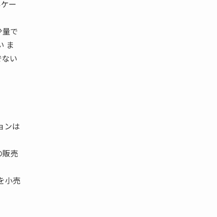
いケー
少量で
 ま
でない
ョンは
の販売
を小売