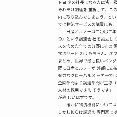
トヨ タの社長になる人は皆、
それだけ調達を 重視して、こ
内に取り込んでしまおう、とい
では物流サービスの購買にも、
「日産とルノーは二〇〇二年に
Ｏ）という調達会 社を設立し
スを含めた全ての分野にその 
物流サービスは もちろん、オ
まとめ、世界で最も良いベンダ
既に日産とルノーが 外部に支
有力なグローバルメ ーカーで
企画部門より調達部門が主導 
人材の採用でさえ そうです」
が詳 しいはずです。
「確かに物流機能については物
しかし彼らは調達の 専門家で