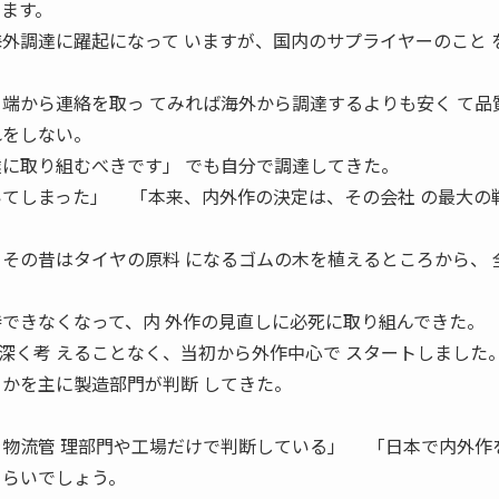
ります。
海外調達に躍起になって いますが、国内のサプライヤーのこと 
っ端から連絡を取っ てみれば海外から調達するよりも安く て品
れをしない。
達に取り組むべきです」 でも自分で調達してきた。
いてしまった」 「本来、内外作の決定は、その会社 の最大の
、その昔はタイヤの原料 になるゴムの木を植えるところから、 
持できなくなって、内 外作の見直しに必死に取り組んできた。
深く考 えることなく、当初から外作中心で スタートしました
うかを主に製造部門が判断 してきた。
を物流管 理部門や工場だけで判断している」 「日本で内外作
ぐらいでしょう。