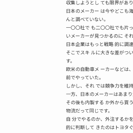
収集しようとし ても限界があ
日本のメーカー は今やどこも
んと調べていない。
一〇〇社で も二〇〇社でも片
いメーカーが見つかるのに そ
日本企業はもっと戦略 的に調
そこでスキ ルに大きな差がつ
す。
欧米の自動車メ ーカーなどは
前でやっていた。
しかし、それ では競争力を維
一方、日本のメーカーはあまり
その後も内製する か外から買
物流だって同じです。
自 分でやるのか、外注するか
的に判断して きたのはトヨタ