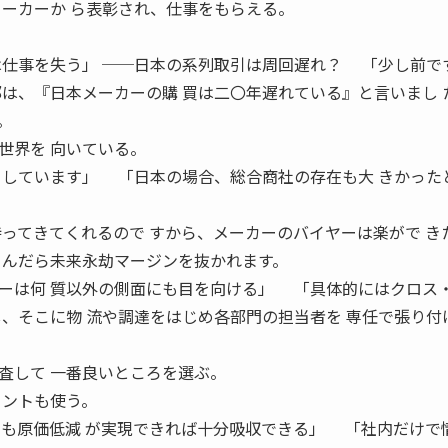
メーカーか ら表彰され、仕事をもらえる。
は仕事を失う」 ──日本の系列取引は周回遅れ？ 「少し前で
部は、『日本メーカーの購 買は二〇年遅れている』と言いまし 
。
世界を 向いている。
としています」 「日本の場合、総合商社の存在も大 きかった
持ってきてくれるので すから、メーカーのバイヤーは楽がで き
 んだら未来永劫マージンを抜かれます。
ーは何 質以外の側面にも目を向ける」 「具体的にはクロス
し、そこに物 流や調達をはじめ各部門の担当者を 専任で張り付
査して 一番良いところを選ぶ。
タントも使う。
ーも原価低減 が実現できれば十分吸収できる」 「社内だけで