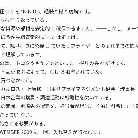
って も?ＫＫＤ?、経験と勘と度胸です。
ふんぞ り返っている。
要な資源や部材を安定的に 確保できません」 ──しかし、メー
のほうが長期安定的 だったはずでは。
見て、駆け引きに終始し ていたサプライヤーとのそれまでの関 
たと理解しています。
は、 トヨタやキヤノンといった一握りの会 社だけです。
引・互恵取引によって、むし ろ阻害されていた。
を買わなかった。
、カルロス・ 上原修 日本サプライマネジメント協会 理事長 
日本企業の購買・調達活動は戦略性を欠いている。
グの範囲、調達先の選定を、担当者が場当た り的に判断してい
育ってい ない。
化させる必要がある。
EMBER 2009 に一回、入れ替えが行われます。