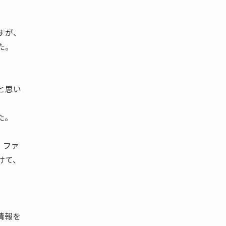
すが、
た。
と思い
た。
・ファ
けて、
情報を