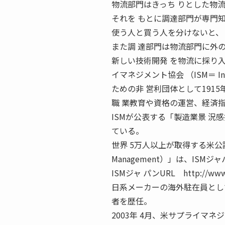
物流部門はきっち りとした物
それを もとに調達部門が専門
使う人と買う人を分けないと、
また調 達部門は物流部門に外
新しい技術開発 を物流に採り
イマネジメント協会 （ISM＝ Ins
ための非 営利団体として191
職 業教育や資格の運営、経済
ISMが公表する「製造業景 況
ている。
世界 5万人以上が取得する米公認資格「CPS
Management）」は、IS
ISMジャ パンURL http://w
日系メーカーの海外駐在員とし
者を歴任。
2003年 4月、米サプライマ