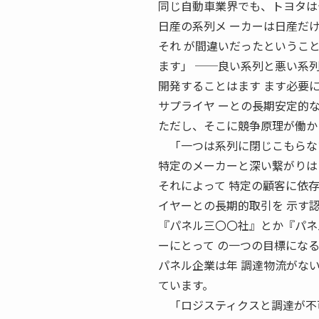
同じ自動車業界でも、トヨタは
日産の系列メ ーカーは日産だ
それ が間違いだったというこ
ます」 ──良い系列と悪い系
開発することはます ます必要
サプライヤ ーとの長期安定的
ただし、そこに競争原理が働か
「一つは系列に閉じこもらない
特定のメーカーと深い繋がりは
それによって 特定の顧客に依
イヤーとの長期的取引を 示す
『パネル三〇〇社』とか『パネ
ーにとって の一つの目標にな
パネル企業は年 調達物流がな
ています。
「ロジスティクスと調達が不可