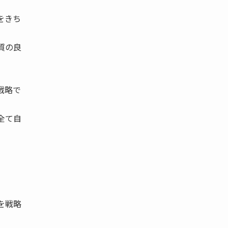
をきち
質の良
戦略で
全て自
。
を戦略