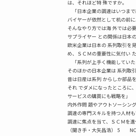
は、それほど特 殊ですか。
「日本企業の調達はいつまで経
バイヤーが依然として机の前に
そんなやり方では海 外では必
サプライヤー との関係は日本
欧米企業は日本の 系列取引を
め、ＳＣＭの重要性に気付い 
「系列が上手く機能していたの
そのほかの日本企業は 系列取
昔は日産は系列 からしか部品
それ でダメになったところに
サービスの購買にも戦略を」 
内外作問 題やアウトソーシン
調達の専門スキルを持つ人材も
調達に焦点を当て、ＳＣＭを進
（聞き手・大矢昌浩） 5 NOV