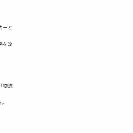
カーと
係を改
「物流
る。