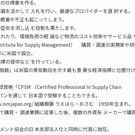
流の仕様書を作る。
知識を活かして 入札を行い、最適なプロバイダーを選 択する。
 癒着や不正も起こってしまう。
の空気を流し込 む役割も果たします。
入れたり、環境負荷の軽 減など物流のコスト効率やサービス品 
titute for Supply Management） 購買・調達の実務家
5年に米国で設立。
指標の提供など を行っている。
感指数」は米国の景気動向を示す最も重 要な経済指標と位置付
M （Certified Professional In Supply Chain
Mジャパンを通じて 日本語で受験することもできる。
ww.ismjapan.org/ 組織概要 うえはら・おさむ 1950年生まれ。
て購買・ 調達業務に従事した後、複数の外資系 メーカーで購
ネジメント協会の日 本支部法人化と同時に代表に就任。