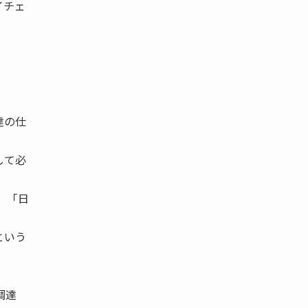
イチェ
達の仕
して必
 「日
という
調達