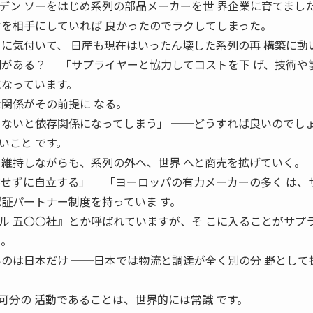
デン ソーをはじめ系列の部品メーカーを世 界企業に育てまし
けを相手にしていれば 良かったのでラクしてしまった。
とに気付いて、 日産も現在はいったん壊した系列の再 構築に動
列がある？ 「サプライヤーと協力してコストを下 げ、技術や
になっています。
な関係がその前提に なる。
 ないと依存関係になってしまう」 ──どうすれば良いのでし
こと です。
 維持しながらも、系列の外へ、世界 へと商売を拡げていく。
存せずに自立する」 「ヨーロッパの有力メーカーの多く は、
認証パートナー制度を持っていま す。
ル 五〇〇社』とか呼ばれていますが、そ こに入ることがサプ
る。
いのは日本だけ ──日本では物流と調達が全く別の分 野として
分の 活動であることは、世界的には常識 です。