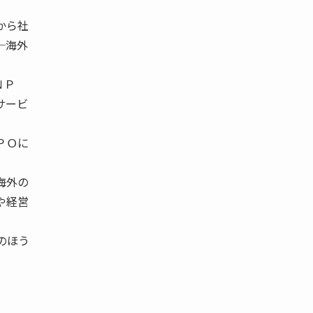
から社
─海外
ＮＰ
サービ
ＰＯに
海外の
や経営
のほう