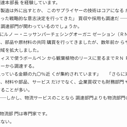
調達本部長 を経験しています。
の製造は外に出すとか、 このサプライヤーの技術はコアになる 
 った戦略的な意志決定を行ってきた」 買収や採用も調達だ ─
 調達部門が関わっているのでしょうか。
ルノ ー・ニッサンパーチェシングオーガニ ゼーション（Ｒ
て、部品や原材料の共同 購買を行ってきましたが、数年前か ら
領域を拡大しました。
フィスで使うボールペン から観葉植物のリースに至るまでＲＮ 
 ーから調達する。
払っている金額の九〇％近 くが集約されています」 「さらに
は、材料や部品、サービス だけでなく、企業買収でも財務部門 
することが多い。
 ──しかし、物流サービスのことなら 調達部門よりも物流部門
流部 門は専門家です。
はない。