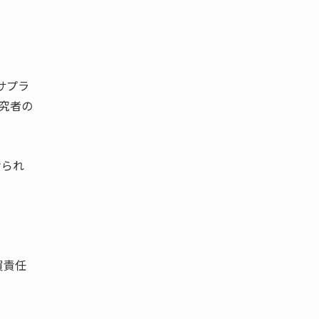
サプラ
や研究者の
けられ
買責任