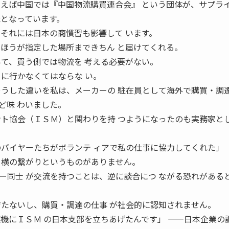
 えば中国では『中国物流購買連合会』 という団体が、サプラ
織となっています。
それには日本の商慣習も影響して います。
たほうが指定した場所まできちん と届けてくれる。
いて、買う側では物流を 考える必要がない。
りに行かなくてはならな い。
うした違いを私は、メーカーの 駐在員として海外で購買・調
ど味 わいました。
ント協会（ＩＳＭ）と関わりを持 つようになったのも実務家と
のバイヤーたちがボランテ ィアで私の仕事に協力してくれた」
 横の繋がりというものがありません。
ー同士 が交流を持つことは、逆に談合につ ながる恐れがある
育たないし、購買・調達の仕事 が社会的に認知されません。
契機にＩＳＭ の日本支部を立ちあげたんです」 ——日本企業の