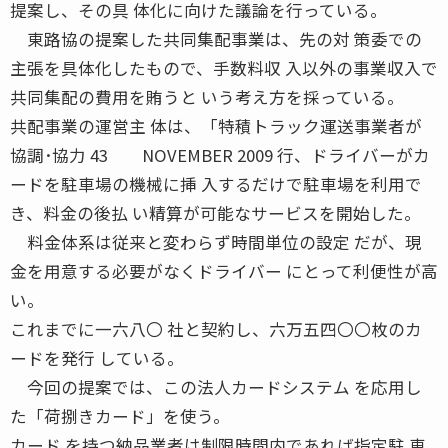
提案し、その具 体化に向けた議論を行っている。
東路協の提案した共同集配事業は、先の対 策委での
主張を具体化したもので、手数料収 入以外の事業収入で
共同集配の費用を賄うと いう考え方を採っている。
共配事業の運営主 体は、「特積トラック運送事業者が
協調･協力 43 NOVEMBER 2009 行、ドライバーがカ
ードを駐車場の機械に挿 入するだけで駐車場を利用で
き、料金の後払 い精算が可能なサービスを開始した。
料金体系は従来と変わらず時間単位の設定 だが、現
金を用意する必要がなくドライバー にとって利便性が高
い。
これまでに一六八〇 社と契約し、六万五四〇〇枚のカ
ードを発行 している。
今回の提案では、この法人カードシステム を応用し
た「荷捌きカード」を使う。
カード を持つ納品業者は制限時間内であれば指定駐 車