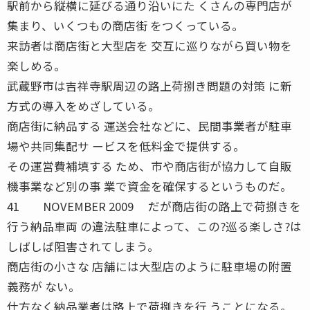
駅前から縦横に延びる通り沿いにた くさんの専門店が
集まり、いくつもの商店街 をつくっている。
来訪者は商店街と大型店を 交互に巡りながら買い物を
楽しめる。
武蔵野市は吉祥寺駅周辺の路上荷捌き問題の対策 に新
方式の導入をめざしている。
商店街に納品する 運送会社などに、民間事業者が駐車
場や共同集配サ ービスを低料金で提供する。
その運営費補填する ため、市や商店街が協力して自販
機事業など別の事 業で資金を確保するというものだ。
41 NOVEMBER 2009 だが商店街の路上で荷捌きを
行う納品車両 の違法駐車によって、この?巡る楽しさ?は
しばしば阻害されてしまう。
商店街の小さな 店舗には大型店のように駐車場の附置
義務が ない。
仕方なく納品業者は路上で荷捌きを行 うことになる。