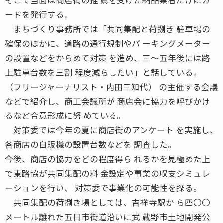
ードを発行する。
まちづくり事務所では「共同集配と荷捌き 駐車場の
確保のほかに、道路の通行規制やパ ーキングメーター
の設置などをからめて対策 を進め、三〜五年後には路
上駐車台数を三割 程度減らしたい」と話している。
（フリージャーナリスト・内田三知代） の主催する会議
などで紹介し、商工会議所が 商店会に協力を呼びかけ
るなど合意形成に努 めている。
対策委では今年の夏に商店街のアンケート を実施し、
各商店の自販機の設置台数などを 調査した。
今後、商店の協力をどの程度得ら れるかを見極めた上
で東路協が共同集配の料 金設定や事業の収支シミュレ
ーションを行い、 対策委で事業化の可能性を探る。
共同集配の荷捌き場としては、吉祥寺駅か ら四〇〇
メートル離れた五日市街道沿いに武 蔵野市土地開発公