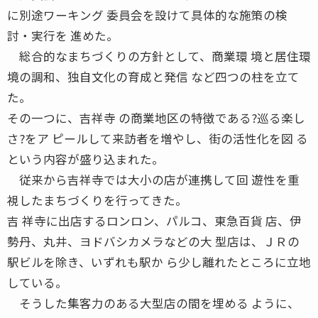
に別途ワーキング 委員会を設けて具体的な施策の検
討・実行を 進めた。
総合的なまちづくりの方針として、商業環 境と居住環
境の調和、独自文化の育成と発信 など四つの柱を立て
た。
その一つに、吉祥寺 の商業地区の特徴である?巡る楽し
さ?をア ピールして来訪者を増やし、街の活性化を図 る
という内容が盛り込まれた。
従来から吉祥寺では大小の店が連携して回 遊性を重
視したまちづくりを行ってきた。
吉 祥寺に出店するロンロン、パルコ、東急百貨 店、伊
勢丹、丸井、ヨドバシカメラなどの大 型店は、ＪＲの
駅ビルを除き、いずれも駅か ら少し離れたところに立地
している。
そうした集客力のある大型店の間を埋める ように、