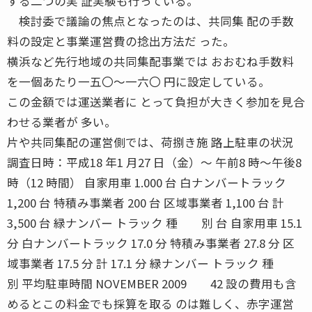
する二つの実 証実験も行っている。
検討委で議論の焦点となったのは、共同集 配の手数
料の設定と事業運営費の捻出方法だ った。
横浜など先行地域の共同集配事業では おおむね手数料
を一個あたり一五〇〜一六〇 円に設定している。
この金額では運送業者に とって負担が大きく参加を見合
わせる業者が 多い。
片や共同集配の運営側では、荷捌き施 路上駐車の状況
調査日時：平成18 年1 月27 日（金）〜 午前8 時〜午後8
時（12 時間） 自家用車 1.000 台 白ナンバートラック
1,200 台 特積み事業者 200 台 区域事業者 1,100 台 計
3,500 台 緑ナンバー トラック 種 別 台 自家用車 15.1
分 白ナンバートラック 17.0 分 特積み事業者 27.8 分 区
域事業者 17.5 分 計 17.1 分 緑ナンバー トラック 種
別 平均駐車時間 NOVEMBER 2009 42 設の費用も含
めるとこの料金でも採算を取る のは難しく、赤字運営