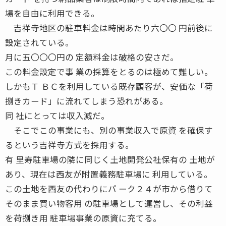
場を自由に利用できる。
吉祥寺地区の駐車料金は時間あたり六〇〇 円前後に
設定されている。
月に五〇〇〇円の 定額料金は破格の安さだ。
この料金設定で事 業の採算をとるのは極めて難しい。
しかもＴ ＢＣを利用している既存顧客が、安価な「荷
捌きカード」に流れてしまう恐れがある。
同 社にとっては収入減だ。
そこでこの事業にも、別の事業収入で原資 を確保す
るという吉祥寺方式を採用する。
有 里寿駐車場の隣に同じく土地開発公社保有の 土地が
あり、現在は西友が附置義務駐車場に 利用している。
この土地を西友の代わりにパ ーク２４が市から借りて
そのまま買い物客用 の駐車場として運営し、その利益
を荷捌き用 駐車場事業の原資に充てる。