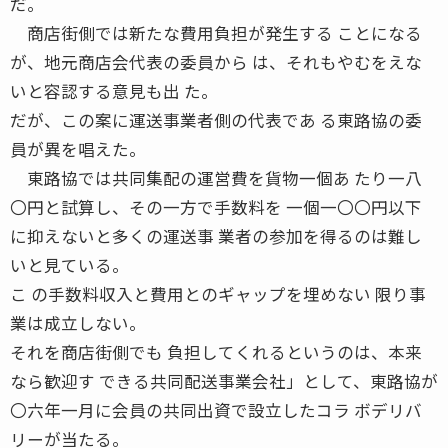
だ。
商店街側では新たな費用負担が発生する ことになる
が、地元商店会代表の委員から は、それもやむをえな
いと容認する意見も出 た。
だが、この案に運送事業者側の代表であ る東路協の委
員が異を唱えた。
東路協では共同集配の運営費を貨物一個あ たり一八
〇円と試算し、その一方で手数料を 一個一〇〇円以下
に抑えないと多くの運送事 業者の参加を得るのは難し
いと見ている。
こ の手数料収入と費用とのギャップを埋めない 限り事
業は成立しない。
それを商店街側でも 負担してくれるというのは、本来
なら歓迎す できる共同配送事業会社」として、東路協が
〇六年一月に会員の共同出資で設立したコラ ボデリバ
リーが当たる。