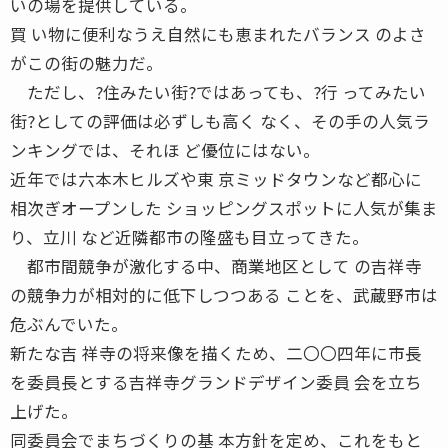
いの場を提供している。
買 い物に便利なうえ自然にも恵まれたバランス のよさ
がこの街の魅力だ。
ただし、?住みたい街?ではあっても、?行 ってみたい
街?としての評価は必ずしも高く なく、その手の人気ラ
ンキングでは、それほ ど優位にはない。
近年では六本木ヒルズや東 京ミッドタウンなど都心に
相次ぎオープンした ショッピングスポットに人気が集ま
り、立川 など近隣都市の隆盛も目立ってきた。
都市間競争が激化する中、商業地区として の吉祥寺
の競争力が相対的に低下しつつある ことを、武蔵野市は
危ぶんでいた。
新たな吉 祥寺の将来像を描くため、二〇〇四年に市長
を委員長とする吉祥寺グランドデザイン委員 会を立ち
上げた。
同委員会でまちづくりの基 本方針を定め、これをもと