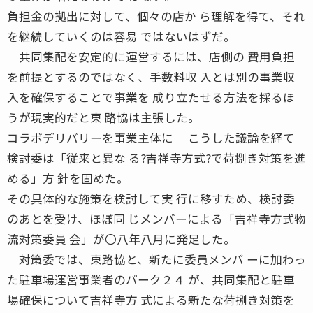
負担金の拠出に対して、個々の店か ら理解を得て、それ
を継続していくのは容易 ではないはずだ。
共同集配を安定的に運営するには、店側の 費用負担
を前提とするのではなく、手数料収 入とは別の事業収
入を確保することで事業を 成り立たせる方法を採るほ
うが現実的だと東 路協は主張した。
コラボデリバリーを事業主体に こうした議論を経て
検討委は「従来と異な る?吉祥寺方式?で荷捌き対策を進
める」方 針を固めた。
その具体的な施策を検討して実 行に移すため、検討委
のあとを受け、ほぼ同 じメンバーによる「吉祥寺方式物
流対策委員 会」が〇八年八月に発足した。
対策委では、東路協と、新たに委員メンバ ーに加わっ
た駐車場運営事業者のパーク２４ が、共同集配と駐車
場確保について吉祥寺方 式による新たな荷捌き対策を