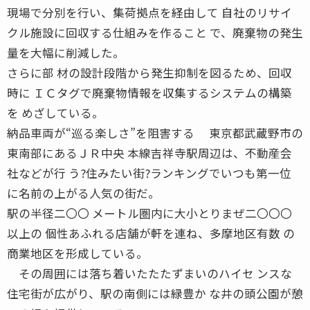
現場で分別を行い、集荷拠点を経由して 自社のリサイ
クル施設に回収する仕組みを作ること で、廃棄物の発生
量を大幅に削減した。
さらに部 材の設計段階から発生抑制を図るため、回収
時に ＩＣタグで廃棄物情報を収集するシステムの構築
を めざしている。
納品車両が“巡る楽しさ”を阻害する 東京都武蔵野市の
東南部にあるＪＲ中央 本線吉祥寺駅周辺は、不動産会
社などが行 う?住みたい街?ランキングでいつも第一位
に名前の上がる人気の街だ。
駅の半径二〇〇 メートル圏内に大小とりまぜ二〇〇〇
以上の 個性あふれる店舗が軒を連ね、多摩地区有数 の
商業地区を形成している。
その周囲には落ち着いたたたずまいのハイセ ンスな
住宅街が広がり、駅の南側には緑豊か な井の頭公園が憩