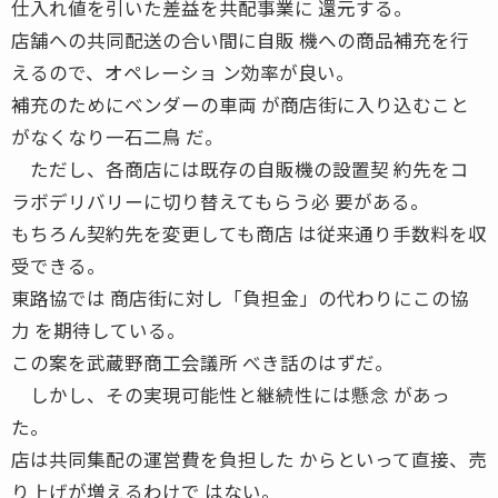
仕入れ値を引いた差益を共配事業に 還元する。
店舗への共同配送の合い間に自販 機への商品補充を行
えるので、オペレーショ ン効率が良い。
補充のためにベンダーの車両 が商店街に入り込むこと
がなくなり一石二鳥 だ。
ただし、各商店には既存の自販機の設置契 約先をコ
ラボデリバリーに切り替えてもらう必 要がある。
もちろん契約先を変更しても商店 は従来通り手数料を収
受できる。
東路協では 商店街に対し「負担金」の代わりにこの協
力 を期待している。
この案を武蔵野商工会議所 べき話のはずだ。
しかし、その実現可能性と継続性には懸念 があっ
た。
店は共同集配の運営費を負担した からといって直接、売
り上げが増えるわけで はない。