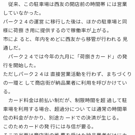
従来、この駐車場は西友の開店前の時間帯 には営業
していなかった。
パーク２４の運営 に移行した後は、ほかの駐車場と同
様に荷捌 き用に提供するので稼働率が上がる。
市によ ると、年内をめどに西友から移管が行われる 見
通しだ。
パーク２４では今年の九月に「荷捌きカー ド」の発
行を開始した。
ただしパーク２４は 直接営業活動を行わず、まちづくり
の一環と して商店街が納品業者に利用を呼びかけてい
る。
カード料金は前払い制だが、制限時間を超 過して駐
車場を利用する場合、超過分につい ては通常の時間単
位の料金がかかり、別途カ ードでの決済が生じる。
このためカードの発 行には与信が要る。
そこで当面は商店街の推 薦を受けた納品業者だけにカ