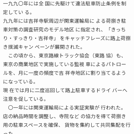
一九九〇年には全 国に先駆けて違法駐車防止条例を制
定してい る。
九九年には吉祥寺駅周辺が関東運輸局に よる荷捌き駐
車対策の調査研究のモデル地区 に指定され、「きっち
り・すっきり・吉祥寺」 をキャッチフレーズに路上荷捌
き撲滅キャン ペーンが展開された。
この頃から、東京路線トラック協会（東路 協）も、
東京の商業地区で実施している監視 車によるパトロー
ルを、月に一度の頻度で吉 祥寺地区に割り当てるよう
になっている。
現 在では月に二度巡回して路上駐車するドライ バーへ
注意を促している。
〇一年には関東運輸局による実証実験が 行われた。
店の納品時間を調整し、寺院など の協力を得て荷捌き
用の駐車スペースを確保、 貨物を集約して共同集配を行
った。