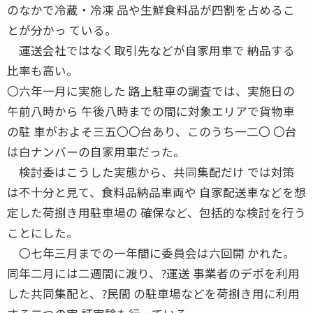
のなかで冷蔵・冷凍 品や生鮮食料品が四割を占めるこ
とが分かっ ている。
運送会社ではなく取引先などが自家用車で 納品する
比率も高い。
〇六年一月に実施した 路上駐車の調査では、実施日の
午前八時から 午後八時までの間に対象エリアで貨物車
の駐 車がおよそ三五〇〇台あり、このうち一二〇 〇台
は白ナンバーの自家用車だった。
検討委はこうした実態から、共同集配だけ では対策
は不十分と見て、食料品納品車両や 自家配送車などを想
定した荷捌き用駐車場の 確保など、包括的な検討を行う
ことにした。
〇七年三月までの一年間に委員会は六回開 かれた。
同年二月には二週間に渡り、?運送 事業者のデポを利用
した共同集配と、?民間 の駐車場などを荷捌き用に利用