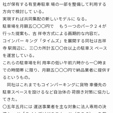
社が保有する有里寿駐車 場の一部を整備して利用する
方向で検討して いる。
実現すれば共同集配の新しいモデルに なる。
駐車場を月額五〇〇〇円で もう一つのパーク２４が
行った提案も、吉 祥寺方式による画期的な内容だ。
コインパー キング「タイムズ」を展開する同社は吉祥
寺 駅周辺に、三〇カ所計五〇〇台以上の駐車ス ペース
を運営している。
これらの駐車場を利 用率の低い午前六時から一〇時ま
での時間帯 に限り、月額五〇〇〇円で納品業者に提供す
るというもの。
同社はこれまでもコインパーキングに貨物 車優先の
駐車スペースを設けるなど自治体の 荷捌き対策に協力し
てきた。
〇五年五月には 運送事業者を主な対象に法人専用の決