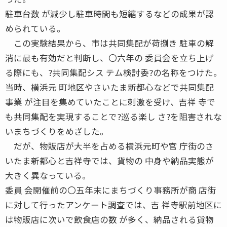
駐車台数 が減少し駐車時間も短縮するなどの成果が認
められている。
この実験結果から、市は共同集配が荷捌き 駐車の解
消に最も有効だと判断し、〇六年の 委員会を立ち上げ
る際にも、?共同集配シス テム検討委?の名称をつけた。
当時、横浜元 町地区やさいたま新都心などで共同集配
事業 が注目を集めていたことに刺激を受け、吉祥 寺で
も共同集配を実現することで?巡る楽し さ?を阻害されな
いまちづくりをめざした。
だが、物販店が大半を占める横浜元町や官 庁街のさ
いたま新都心と吉祥寺では、貨物の 中身や納品実態が
大きく異なっている。
委員 会開催前の〇五年末にまちづくり事務所が商 店街
に対して行ったアンケート調査では、吉 祥寺駅前地区に
は物販店に次いで飲食店の数 が多く、納品される貨物