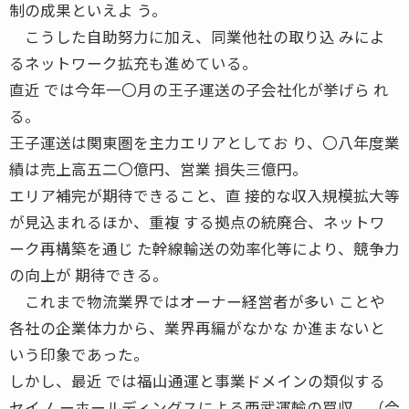
制の成果といえよ う。
こうした自助努力に加え、同業他社の取り込 みによ
るネットワーク拡充も進めている。
直近 では今年一〇月の王子運送の子会社化が挙げら れ
る。
王子運送は関東圏を主力エリアとしてお り、〇八年度業
績は売上高五二〇億円、営業 損失三億円。
エリア補完が期待できること、直 接的な収入規模拡大等
が見込まれるほか、重複 する拠点の統廃合、ネットワ
ーク再構築を通じ た幹線輸送の効率化等により、競争力
の向上が 期待できる。
これまで物流業界ではオーナー経営者が多い ことや
各社の企業体力から、業界再編がなかな か進まないと
いう印象であった。
しかし、最近 では福山通運と事業ドメインの類似する
セイノ ーホールディングスによる西武運輸の買収、（今