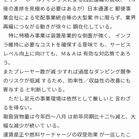
後の進捗を見極める必要はあるが）日本通運と 郵便事
業会社による宅配事業統合等の大型案 件に限らず、業界
再編につながる動きが徐々に 顕在化している。
特に特積み事業は装置産業的な側面が強く、 インフ
ラ維持に必要なコストを確保する意味で も、サービス
レベル向上に向けても、Ｍ＆Ａは 有効な対応策であろ
う。
またプレーヤー数が減 少すれば過度なダンピング競争
のリスクが低減 するため、効率性／収益性の改善にも
寄与する と判断している。
ただし足元の事業環境は依然として厳しいと 言わざ
るを得ない。
取扱貨物量は今年四〜八月 は前年同期比十二％減と、大
幅な減少が続いて いる。
運賃是正や燃料サーチャージの収受効果 が一巡したこ