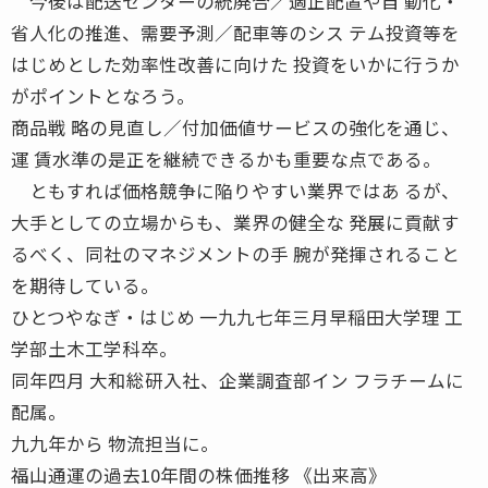
今後は配送センターの統廃合／適正配置や自 動化・
省人化の推進、需要予測／配車等のシス テム投資等を
はじめとした効率性改善に向けた 投資をいかに行うか
がポイントとなろう。
商品戦 略の見直し／付加価値サービスの強化を通じ、
運 賃水準の是正を継続できるかも重要な点である。
ともすれば価格競争に陥りやすい業界ではあ るが、
大手としての立場からも、業界の健全な 発展に貢献す
るべく、同社のマネジメントの手 腕が発揮されること
を期待している。
ひとつやなぎ・はじめ 一九九七年三月早稲田大学理 工
学部土木工学科卒。
同年四月 大和総研入社、企業調査部イン フラチームに
配属。
九九年から 物流担当に。
福山通運の過去10年間の株価推移 《出来高》