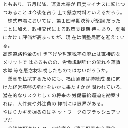
ともあり、五月以降、運賃水準が 再度マイナスに転じつ
つあることは今後を占う 上で懸念材料といえるだろう。
株式市場においては、第１四半期決算が堅調 だった
ことに加え、政権交代による政策支援期 待もあり、夏場
にかけて評価が高まったが、現 在は調整局面を迎えてい
る。
高速道路料金の引 き下げや暫定税率の廃止は直接的な
メリットで はあるものの、労働規制強化の流れや運賃
水準 等を懸念材料視したものではないだろうか。
懸念を払拭するためにも、福山通運は持続成 長に向
けた経営基盤の強化をいかに果たすかが 問われている。
潜在的なリスクとしての将来の 労働需給逼迫を勘案す
れば、人件費や外注費の 抑制には限界がある。
やはりカギを握るのはネ ットワークのブラッシュアッ
プだ。