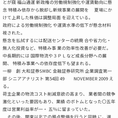
とが窺 福山通運 新政権の労働規制強化や運賃動向に懸
念 特積み依存から脱却し新規事業の展開を 夏場にか
けて上昇した株価は調整局面 を迎えている。
政府による労働規制強化 や運賃水準の低下が懸念材料
視された。
懸念を払拭するには配送センターの統廃 合や省力化・
無人化投資など、特積み事 業の効率性改善が必要だ。
中長期的には 国際物流や３ＰＬなど成長分野への展
開、 特積み事業への依存度低下も望まれる。
一柳 創 大和証券SMBC 金融証券研究所 企業調査第一
部 シニアアナリスト 第54回 49 NOVEMBER 2009 え
る。
荷主企業の物流コスト削減意欲の高まり、 業者間の競争
激化といった要因もあり、業績 のボトムとなった〇五年
度は営業利益率が一・ 五％に留まっていた。
その後、関東以北での拠点整備を行うと同時 に、選