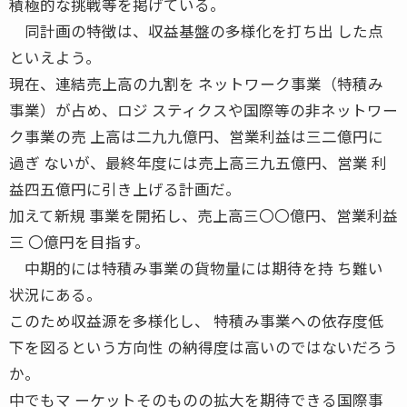
積極的な挑戦等を掲げている。
同計画の特徴は、収益基盤の多様化を打ち出 した点
といえよう。
現在、連結売上高の九割を ネットワーク事業（特積み
事業）が占め、ロジ スティクスや国際等の非ネットワー
ク事業の売 上高は二九九億円、営業利益は三二億円に
過ぎ ないが、最終年度には売上高三九五億円、営業 利
益四五億円に引き上げる計画だ。
加えて新規 事業を開拓し、売上高三〇〇億円、営業利益
三 〇億円を目指す。
中期的には特積み事業の貨物量には期待を持 ち難い
状況にある。
このため収益源を多様化し、 特積み事業への依存度低
下を図るという方向性 の納得度は高いのではないだろう
か。
中でもマ ーケットそのものの拡大を期待できる国際事