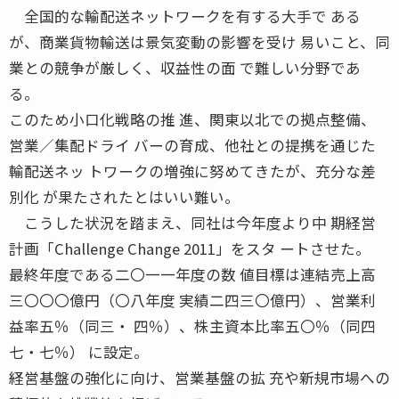
全国的な輸配送ネットワークを有する大手で ある
が、商業貨物輸送は景気変動の影響を受け 易いこと、同
業との競争が厳しく、収益性の面 で難しい分野であ
る。
このため小口化戦略の推 進、関東以北での拠点整備、
営業／集配ドライ バーの育成、他社との提携を通じた
輸配送ネッ トワークの増強に努めてきたが、充分な差
別化 が果たされたとはいい難い。
こうした状況を踏まえ、同社は今年度より中 期経営
計画「Challenge Change 2011」をスタ ートさせた。
最終年度である二〇一一年度の数 値目標は連結売上高
三〇〇〇億円（〇八年度 実績二四三〇億円）、営業利
益率五％（同三・ 四％）、株主資本比率五〇％（同四
七・七％） に設定。
経営基盤の強化に向け、営業基盤の拡 充や新規市場への