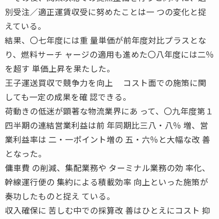
別受注／適正運賃収受に努めたことは一 つの変化と捉
えている。
結果、〇七年度には重 量単価が前年度対比プラスとな
り、燃料サーチ ャージの適用も進めた〇八年度には二％
を超す 単価上昇を果たした。
王子運送買収で競争力を向上 コスト面での施策に関
しても一定の成果を確 認できる。
荷動きの低迷が顕著な物流業界にあ って、〇九年度第１
四半期の連結営業利益は前 年同期比三八・八％ 増、営
業利益率は 二・一ポイント増の 五・六％と大幅な改 善
となった。
傭車費 の削減、集配業務や ターミナル業務の効 率化、
幹線運行便の 集約による積載効率 向上といった施策が
奏功したものと捉え ている。
収入確保に 苦しむ中での採算改 善はひとえにコスト 抑