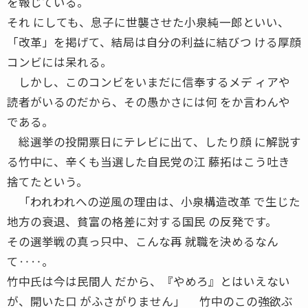
を報じている。
それ にしても、息子に世襲させた小泉純一郎といい、
「改革」を掲げて、結局は自分の利益に結びつ ける厚顔
コンビには呆れる。
しかし、このコンビをいまだに信奉するメデ ィアや
読者がいるのだから、その愚かさには何 をか言わんや
である。
総選挙の投開票日にテレビに出て、したり顔 に解説す
る竹中に、辛くも当選した自民党の江 藤拓はこう吐き
捨てたという。
「われわれへの逆風の理由は、小泉構造改革 で生じた
地方の衰退、貧富の格差に対する国民 の反発です。
その選挙戦の真っ只中、こんな再 就職を決めるなん
て‥‥。
竹中氏は今は民間人 だから、『やめろ』とはいえない
が、開いた口 がふさがりません」 竹中のこの強欲ぶ