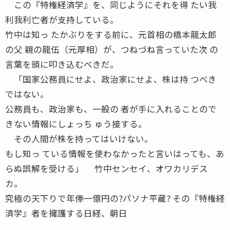
この『特権経済学』を、同じようにそれを得 たい我
利我利亡者が支持している。
竹中は知っ たかぶりをする前に、元首相の橋本龍太郎
の父 親の龍伍（元厚相）が、つねづね言っていた次 の
言葉を頭に叩き込むべきだ。
「国家公務員にせよ、政治家にせよ、株は持 つべき
ではない。
公務員も、政治家も、一般の 者が手に入れることので
きない情報にしょっち ゅう接する。
その人間が株を持ってはいけない。
もし知っ ている情報を使わなかったと言いはっても、あ
らぬ誤解を受ける」 竹中センセイ、オワカリデス
カ。
究極の天下りで年俸一億円の?パソナ平蔵? その『特権経
済学』者を擁護する日経、朝日