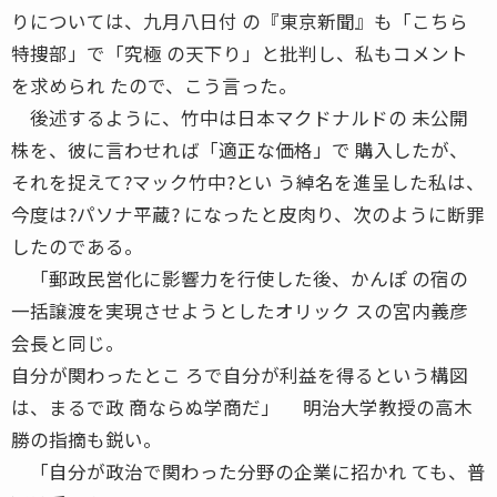
りについては、九月八日付 の『東京新聞』も「こちら
特捜部」で「究極 の天下り」と批判し、私もコメント
を求められ たので、こう言った。
後述するように、竹中は日本マクドナルドの 未公開
株を、彼に言わせれば「適正な価格」で 購入したが、
それを捉えて?マック竹中?とい う綽名を進呈した私は、
今度は?パソナ平蔵? になったと皮肉り、次のように断罪
したのである。
「郵政民営化に影響力を行使した後、かんぽ の宿の
一括譲渡を実現させようとしたオリック スの宮内義彦
会長と同じ。
自分が関わったとこ ろで自分が利益を得るという構図
は、まるで政 商ならぬ学商だ」 明治大学教授の高木
勝の指摘も鋭い。
「自分が政治で関わった分野の企業に招かれ ても、普