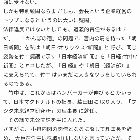
通は受けない。
しかも特別顧問ならま だしも、会長という企業経営の
トップになると いうのは大いに疑問。
法律違反ではないとして も、道義的責任があるはず
だ」 「かんぽの宿」の問題で、宮内の肩を持った『朝
日新聞』を私は『朝日?オリックス?新聞』と 呼び、同じ
姿勢を竹中擁護で示す『日本経済新 聞』を『日経?竹中?
新聞』とヤユしたが、『日 経』や『朝日（経済部）』
に支えられて、竹中 はいまだに大きなツラをしていられ
るのである。
竹中は、これからはハンバーガーが伸びると かいっ
て、日本マクドナルドの社長、藤田田に 取り入り、「フ
ジタ未来経営研究所」の理事長 に就任。
その縁で未公開株を手に入れた。
さすがに、 小泉内閣の閣僚となるに際して理事長を辞
め、 大臣在任中は株取引はしないと言っていたが、 そ