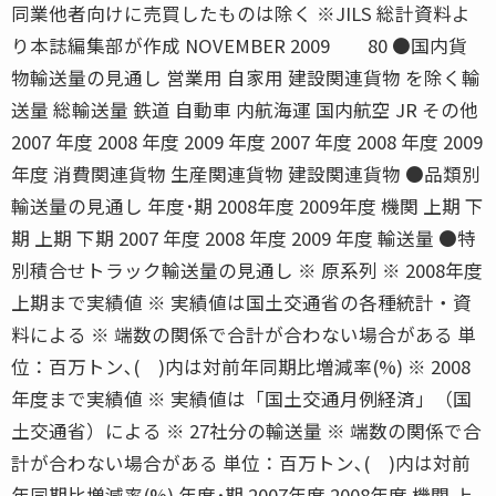
同業他者向けに売買したものは除く ※JILS 総計資料よ
り本誌編集部が作成 NOVEMBER 2009 80 ●国内貨
物輸送量の見通し 営業用 自家用 建設関連貨物 を除く輸
送量 総輸送量 鉄道 自動車 内航海運 国内航空 JR その他
2007 年度 2008 年度 2009 年度 2007 年度 2008 年度 2009
年度 消費関連貨物 生産関連貨物 建設関連貨物 ●品類別
輸送量の見通し 年度･期 2008年度 2009年度 機関 上期 下
期 上期 下期 2007 年度 2008 年度 2009 年度 輸送量 ●特
別積合せトラック輸送量の見通し ※ 原系列 ※ 2008年度
上期まで実績値 ※ 実績値は国土交通省の各種統計・資
料による ※ 端数の関係で合計が合わない場合がある 単
位：百万トン､( )内は対前年同期比増減率(%) ※ 2008
年度まで実績値 ※ 実績値は「国土交通月例経済」（国
土交通省）による ※ 27社分の輸送量 ※ 端数の関係で合
計が合わない場合がある 単位：百万トン､( )内は対前
年同期比増減率(%) 年度･期 2007年度 2008年度 機関 上