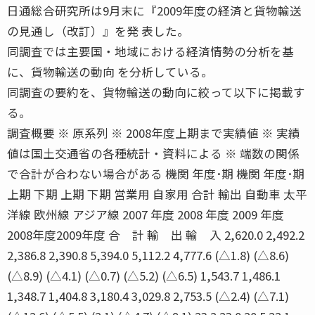
日通総合研究所は9月末に『2009年度の経済と貨物輸送
の見通し（改訂）』を発 表した。
同調査では主要国・地域における経済情勢の分析を基
に、貨物輸送の動向 を分析している。
同調査の要約を、貨物輸送の動向に絞って以下に掲載す
る。
調査概要 ※ 原系列 ※ 2008年度上期まで実績値 ※ 実績
値は国土交通省の各種統計・資料による ※ 端数の関係
で合計が合わない場合がある 機関 年度･期 機関 年度･期
上期 下期 上期 下期 営業用 自家用 合計 輸出 自動車 太平
洋線 欧州線 アジア線 2007 年度 2008 年度 2009 年度
2008年度2009年度 合 計 輸 出 輸 入 2,620.0 2,492.2
2,386.8 2,390.8 5,394.0 5,112.2 4,777.6 (△1.8) (△8.6)
(△8.9) (△4.1) (△0.7) (△5.2) (△6.5) 1,543.7 1,486.1
1,348.7 1,404.8 3,180.4 3,029.8 2,753.5 (△2.4) (△7.1)