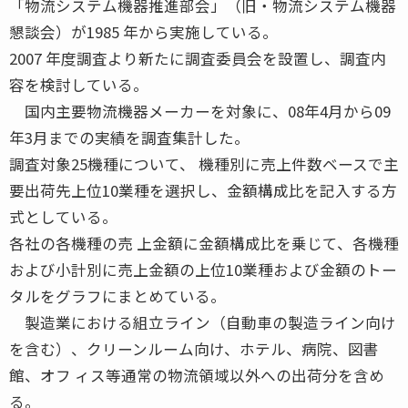
「物流システム機器推進部会」（旧・物流システム機器
懇談会）が1985 年から実施している。
2007 年度調査より新たに調査委員会を設置し、調査内
容を検討している。
国内主要物流機器メーカーを対象に、08年4月から09
年3月までの実績を調査集計した。
調査対象25機種について、 機種別に売上件数ベースで主
要出荷先上位10業種を選択し、金額構成比を記入する方
式としている。
各社の各機種の売 上金額に金額構成比を乗じて、各機種
および小計別に売上金額の上位10業種および金額のトー
タルをグラフにまとめている。
製造業における組立ライン（自動車の製造ライン向け
を含む）、クリーンルーム向け、ホテル、病院、図書
館、オフ ィス等通常の物流領域以外への出荷分を含め
る。