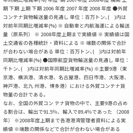
期 下期 上期 下期 2006 年度 2007 年度 2008 年度 ●外貿
コンテナ貨物輸送量の見通し 単位：百万トン､( )内は
対前年同期比増減率(%) ※ 自動車と内航海運による輸送
量（原系列） ※ 2008年度上期まで実績値 ※ 実績値は国
土交通省の各種統計・資料による ※ 端数の関係で合計
が合わない場合がある 単位：百万トン､( )内は対前年
同期比増減率(%) ●国際航空貨物輸送量の見通し 単位：
千トン､( )内は対前年同期比増減率(%) ※主要9港（東
京港、横浜港、清水港、名古屋港、四日市港、大阪港、
神戸港、北九 州港、博多港）における外貿コンテナ貨
物量の合計である。
なお、全国の外貿コン テナ貨物の中で、主要9港の占め
る割合は、輸出で91.5％、輸入で89.4％であった （2008
年） ※2008年度上期まで各港港湾管理者資料による実
績値 ※端数の関係などで合計が合わない場合がある