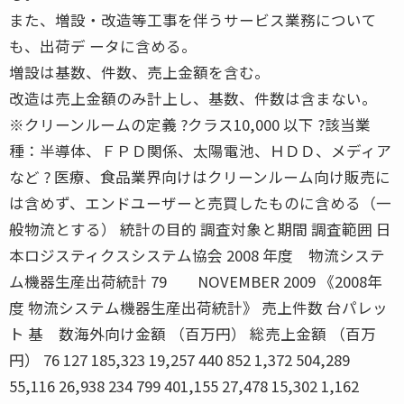
また、増設・改造等工事を伴うサービス業務について
も、出荷デ ータに含める。
増設は基数、件数、売上金額を含む。
改造は売上金額のみ計上し、基数、件数は含まない。
※クリーンルームの定義 ?クラス10,000 以下 ?該当業
種：半導体、ＦＰＤ関係、太陽電池、ＨＤＤ、メディア
など ? 医療、食品業界向けはクリーンルーム向け販売に
は含めず、エンドユーザーと売買したものに含める（一
般物流とする） 統計の目的 調査対象と期間 調査範囲 日
本ロジスティクスシステム協会 2008 年度 物流システ
ム機器生産出荷統計 79 NOVEMBER 2009 《2008年
度 物流システム機器生産出荷統計》 売上件数 台パレッ
ト 基 数海外向け金額 （百万円） 総売上金額 （百万
円） 76 127 185,323 19,257 440 852 1,372 504,289
55,116 26,938 234 799 401,155 27,478 15,302 1,162