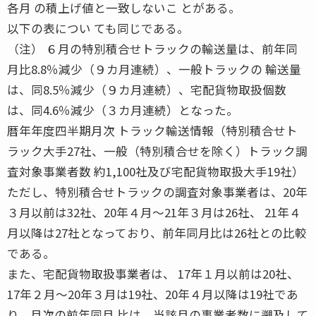
各月 の積上げ値と一致しないこ とがある。
以下の表につい ても同じである。
（注） ６月の特別積合せトラックの輸送量は、前年同
月比8.8％減少（９カ月連続）、一般トラックの 輸送量
は、同8.5％減少（９カ月連続）、宅配貨物取扱個数
は、同4.6％減少（３カ月連続）となった。
暦年年度四半期月次 トラック輸送情報（特別積合せト
ラック大手27社、一般（特別積合せを除く）トラック調
査対象事業者数 約1,100社及び宅配貨物取扱大手19社）
ただし、特別積合せトラックの調査対象事業者は、20年
３月以前は32社、20年４月〜21年３月は26社、 21年４
月以降は27社となっており、前年同月比は26社との比較
である。
また、宅配貨物取扱事業者は、 17年１月以前は20社、
17年２月〜20年３月は19社、20年４月以降は19社であ
り、月次の前年同月 比は、当該月の事業者数に遡及して