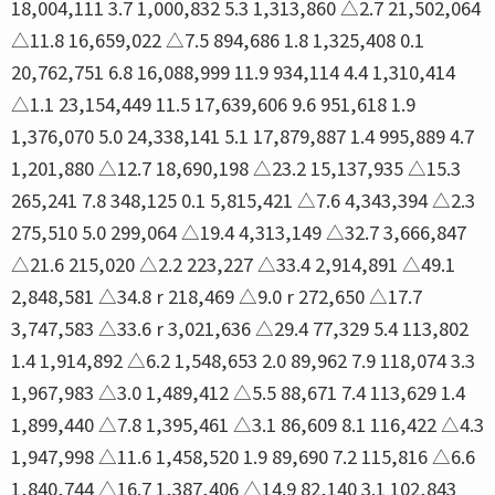
18,004,111 3.7 1,000,832 5.3 1,313,860 △2.7 21,502,064
△11.8 16,659,022 △7.5 894,686 1.8 1,325,408 0.1
20,762,751 6.8 16,088,999 11.9 934,114 4.4 1,310,414
△1.1 23,154,449 11.5 17,639,606 9.6 951,618 1.9
1,376,070 5.0 24,338,141 5.1 17,879,887 1.4 995,889 4.7
1,201,880 △12.7 18,690,198 △23.2 15,137,935 △15.3
265,241 7.8 348,125 0.1 5,815,421 △7.6 4,343,394 △2.3
275,510 5.0 299,064 △19.4 4,313,149 △32.7 3,666,847
△21.6 215,020 △2.2 223,227 △33.4 2,914,891 △49.1
2,848,581 △34.8 r 218,469 △9.0 r 272,650 △17.7
3,747,583 △33.6 r 3,021,636 △29.4 77,329 5.4 113,802
1.4 1,914,892 △6.2 1,548,653 2.0 89,962 7.9 118,074 3.3
1,967,983 △3.0 1,489,412 △5.5 88,671 7.4 113,629 1.4
1,899,440 △7.8 1,395,461 △3.1 86,609 8.1 116,422 △4.3
1,947,998 △11.6 1,458,520 1.9 89,690 7.2 115,816 △6.6
1,840,744 △16.7 1,387,406 △14.9 82,140 3.1 102,843