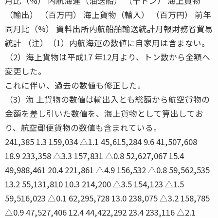
月比（%） 内航海運（油送船） （千トン） 海上貨物
（輸出） （百万円） 海上貨物（輸入） （百万円） 前年
同月比（%） 資料出所内航船舶輸送統計月報財務省貿易
統計 （注）（1）内航海運の数値に自家用は含まない。
（2）海上貨物は平成17 年12月より、トン数から金額へ
変更した。
これに伴い、過去の数値も修正した。
（3）海 上貨物の数値は輸出入とも総額から航空貨物の
金額を差し引いた数値を、海上貨物として算出してお
り、航空郵便貨物の数値も含まれている。
241,385 1.3 159,034 △1.1 45,615,284 9.6 41,507,608
18.9 233,358 △3.3 157,831 △0.8 52,627,067 15.4
49,988,461 20.4 221,861 △4.9 156,532 △0.8 59,562,535
13.2 55,131,810 10.3 214,200 △3.5 154,123 △1.5
59,516,023 △0.1 62,295,728 13.0 238,075 △3.2 158,785
△0.9 47,527,406 12.4 44,422,292 23.4 233,116 △2.1