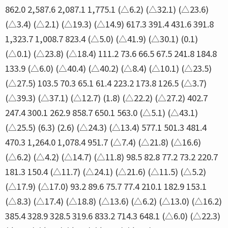
862.0 2,587.6 2,087.1 1,775.1 (△6.2) (△32.1) (△23.6)
(△3.4) (△2.1) (△19.3) (△14.9) 617.3 391.4 431.6 391.8
1,323.7 1,008.7 823.4 (△5.0) (△41.9) (△30.1) (0.1)
(△0.1) (△23.8) (△18.4) 111.2 73.6 66.5 67.5 241.8 184.8
133.9 (△6.0) (△40.4) (△40.2) (△8.4) (△10.1) (△23.5)
(△27.5) 103.5 70.3 65.1 61.4 223.2 173.8 126.5 (△3.7)
(△39.3) (△37.1) (△12.7) (1.8) (△22.2) (△27.2) 402.7
247.4 300.1 262.9 858.7 650.1 563.0 (△5.1) (△43.1)
(△25.5) (6.3) (2.6) (△24.3) (△13.4) 577.1 501.3 481.4
470.3 1,264.0 1,078.4 951.7 (△7.4) (△21.8) (△16.6)
(△6.2) (△4.2) (△14.7) (△11.8) 98.5 82.8 77.2 73.2 220.7
181.3 150.4 (△11.7) (△24.1) (△21.6) (△11.5) (△5.2)
(△17.9) (△17.0) 93.2 89.6 75.7 77.4 210.1 182.9 153.1
(△8.3) (△17.4) (△18.8) (△13.6) (△6.2) (△13.0) (△16.2)
385.4 328.9 328.5 319.6 833.2 714.3 648.1 (△6.0) (△22.3)