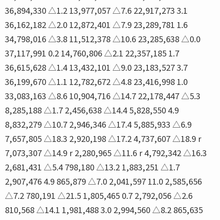
36,894,330 △1.2 13,977,057 △7.6 22,917,273 3.1
36,162,182 △2.0 12,872,401 △7.9 23,289,781 1.6
34,798,016 △3.8 11,512,378 △10.6 23,285,638 △0.0
37,117,991 0.2 14,760,806 △2.1 22,357,185 1.7
36,615,628 △1.4 13,432,101 △9.0 23,183,527 3.7
36,199,670 △1.1 12,782,672 △4.8 23,416,998 1.0
33,083,163 △8.6 10,904,716 △14.7 22,178,447 △5.3
8,285,188 △1.7 2,456,638 △14.4 5,828,550 4.9
8,832,279 △10.7 2,946,346 △17.4 5,885,933 △6.9
7,657,805 △18.3 2,920,198 △17.2 4,737,607 △18.9 r
7,073,307 △14.9 r 2,280,965 △11.6 r 4,792,342 △16.3
2,681,431 △5.4 798,180 △13.2 1,883,251 △1.7
2,907,476 4.9 865,879 △7.0 2,041,597 11.0 2,585,656
△7.2 780,191 △21.5 1,805,465 0.7 2,792,056 △2.6
810,568 △14.1 1,981,488 3.0 2,994,560 △8.2 865,635