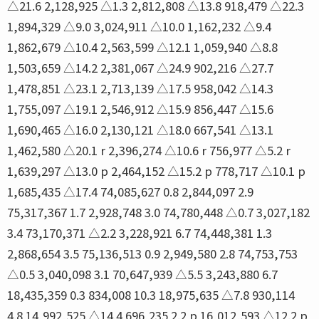
△21.6 2,128,925 △1.3 2,812,808 △13.8 918,479 △22.3
1,894,329 △9.0 3,024,911 △10.0 1,162,232 △9.4
1,862,679 △10.4 2,563,599 △12.1 1,059,940 △8.8
1,503,659 △14.2 2,381,067 △24.9 902,216 △27.7
1,478,851 △23.1 2,713,139 △17.5 958,042 △14.3
1,755,097 △19.1 2,546,912 △15.9 856,447 △15.6
1,690,465 △16.0 2,130,121 △18.0 667,541 △13.1
1,462,580 △20.1 r 2,396,274 △10.6 r 756,977 △5.2 r
1,639,297 △13.0 p 2,464,152 △15.2 p 778,717 △10.1 p
1,685,435 △17.4 74,085,627 0.8 2,844,097 2.9
75,317,367 1.7 2,928,748 3.0 74,780,448 △0.7 3,027,182
3.4 73,170,371 △2.2 3,228,921 6.7 74,448,381 1.3
2,868,654 3.5 75,136,513 0.9 2,949,580 2.8 74,753,753
△0.5 3,040,098 3.1 70,647,939 △5.5 3,243,880 6.7
18,435,359 0.3 834,008 10.3 18,975,635 △7.8 930,114
4.8 14,992,525 △14.4 696,235 2.2 p 16,012,593 △12.2 p