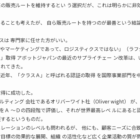
薬の販売ルートを維持するとい う選択だが、これは明らかに非
めることも考えたが、 自ら販売ルートを持つのが最善という結論
スは 専門家に任せた方がいい。
発やマーケティングであって、ロジスティクスではない」（ラフ
Ａ」取得 アボットジャパンの最近のサプライチェー ン改革は、
られてきた。
は近年、「クラスＡ」と呼ばれる認証の取得 を国際事業部門を
取得に成功した。
ィング 会社であるオリバーワイト社（Oliver wight） が
をＡ 〜Ｄの四段階で評価し、それが世界最高レベ ルにあると
証するというものだ。
ペレーションのレベルも問われるが、 他にも、顧客ニーズに合
営目標の効果的な展開、組織 の活性化など広く企業活動の質が