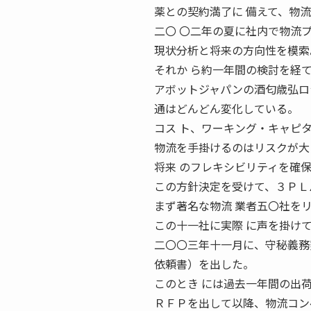
薬との契約満了に 備えて、物
二〇 〇二年の夏に社内で物流
現状分析と将来の方向性を模索
それか ら約一年間の検討を経
アボットジャパンの酒匂歳弘ロ
通はどんどん変化している。
コス ト、ワーキング・キャピ
物流を手掛けるのはリスクが大
将来 のフレキシビリティを確
この方針決定を受けて、３ＰＬ
まず著名な物流 業者五〇社を
この十一社に実際 に声を掛け
二〇〇三年十一月に、守秘義務契約を
依頼書）を出した。
このとき には過去一年間の出
ＲＦＰを出して以降、物流コン