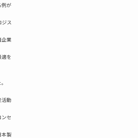
る例が
ロジス
籍企業
最適を
た。
産活動
コンセ
日本製