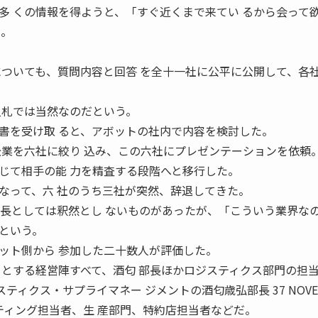
多 くの情報を得ようと、「すぐ近くまで来てい るから会って
た。
についても、質問内容と回答 を全十一社に公平に公開して、各
入札では当然なのだという。
書を受け取 ると、アボットの社内で内容を検討した。
企業を六社に絞り 込み、この六社にプレゼンテーションを依頼
じて相手の能 力を精査する段階へと移行した。
なって、六 社のうち三社が突然、辞退してきた。
部長としては釈然とし ないものがあったが、「こういう業界な
という。
ット側から 参加した二十数人が評価した。
めとする経営陣すべて、酒匂 部長ほかロジスティクス部門の担
6 ロジスティクス・サプライマネー ジメントの酒匂歳弘部長 37 NOVE
ケティング担当者、生 産部門、特約店担当者などだ。