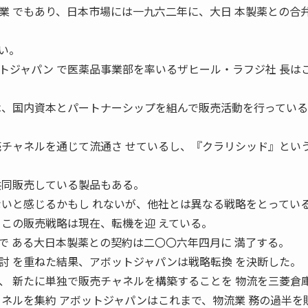
業 でもあり、日本市場には一九六二年に、大日 本製薬との合
。
い。
トジャパン で医薬品事業部を率いるザヒール・ラフジ社 長は
は、国内資本とパートナーシップを組んで販売活動を行ってい
売チャネルを通じて流通さ せているし、『クラリシッド』とい
共同販売している製品もある。
ないと感じるかもし れないが、他社とは異なる戦略をとっている
、この販売戦略は現在、転機を迎 えている。
で ある大日本製薬との契約は二〇〇六年四月に 満了する。
討 を重ねた結果、アボットジャパンは戦略転換 を決断した。
、 新たに単独で販売チャネルを構築することを 物流を三菱倉
ャネルを集約 アボットジャパンはこれまで、物流業 務の過半を