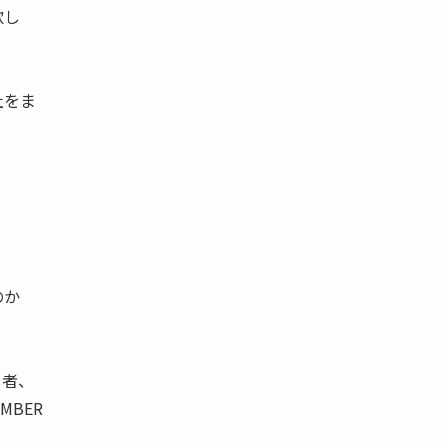
欲し
社をま
。
のか
当者、
MBER