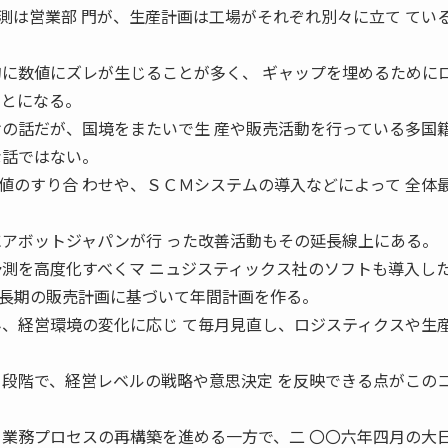
測は営業部 門が、生産計画は工場がそれぞれ別々に立て てい
的に数値にズレが生じることが多く、 ギャップを埋めるために
ことになる。
けの話だが、国境をまたいで生 産や販売活動を行っている多国
な話ではない。
値のすり合 わせや、ＳＣＭシステムの導入などによって 全体
にアボットジャパンが行 った改善活動もその延長線上にある。
予測を高度化すべくマ ニュジスティックス社のソフトも導入し
長期の販売計画に基づいて年間計画を作る。
み、経営環境の変化に応じ て毎月見直し、ロジスティクスや生
る段階で、経営レベルの戦略や意思決定 を反映できる点がこの
 業務プロセスの再構築を進める一方で、二 〇〇六年四月の大