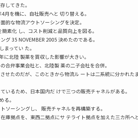
依存してきた。
6年4月を機に、自社販売へと 切り替える。
全面的な物流アウトソーシングを決定。
を簡素化 し、コスト削減と品質向上を図る。
グ 35 NOVEMBER 2005 決めたのである。
しまってい た。
年に北陸 製薬を買収した影響が大きい。
との合弁事業会社と、北陸製 薬の二子会社を合併。
足させたのだが、このときから物流ル ートは二系統に分かれた
しているため、日本国内だ けで三つの販売チャネルがある。
める。
ウトソーシングし、 販売チャネルを再構築する。
る在庫拠点を、東西二拠点にサ テライト拠点を加えた三カ所へ