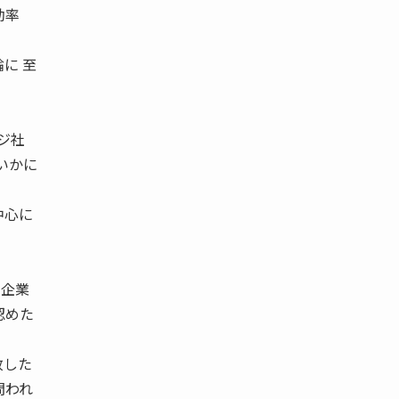
効率
に 至
ジ社
いかに
中心に
、企業
認めた
致した
問われ