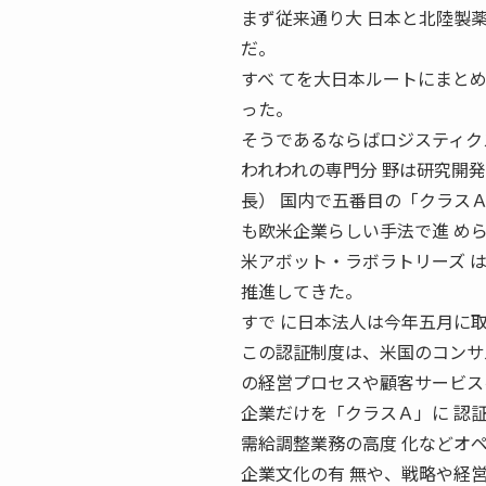
まず従来通り大 日本と北陸製
だ。
すべ てを大日本ルートにまと
った。
そうであるならばロジスティク
われわれの専門分 野は研究開
長） 国内で五番目の「クラス
も欧米企業らしい手法で進 め
米アボット・ラボラトリーズ 
推進してきた。
すで に日本法人は今年五月に
この認証制度は、米国のコンサルテ
の経営プロセスや顧客サービス
企業だけを「クラスＡ」に 認
需給調整業務の高度 化などオ
企業文化の有 無や、戦略や経