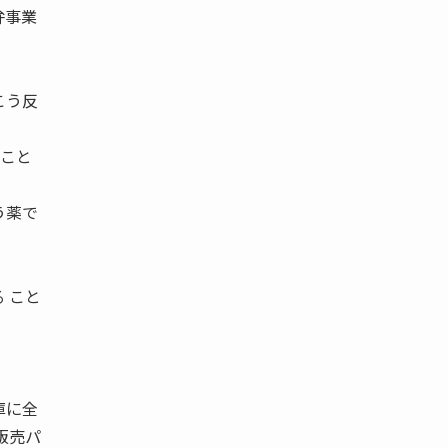
弁事業
こう反
ること
う薬で
 こと
庫に全
販売パ