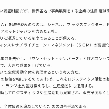
い認証制度 だが、世界各地で事業展開をする企業の注目 度は
スＡ」を取得済みのなのは、シャネル、マ ックスファクター、
てアボットジャパンを含めた五社。
りに浸透して いる制度であることが伺える。
ィクスやサプ ライチェーン・マネジメント（ＳＣＭ）の高 度
二年間を費やし、「ワン・セット・ナンバ ーズ」と呼ぶコンセ
んで、大きな成果を上げている。
いて企業活 動全体を管理するという考え方だ。
つの数値を軸にするのであ れば、これをロジスティクス活動の
ル・ ラフジ社長 置き換えるし、生産活動にも適用する。
連動してロジスティ クスや生産活動も見直され、販売予測なくし
て、全体最適を追及していくた めの改善手法である。