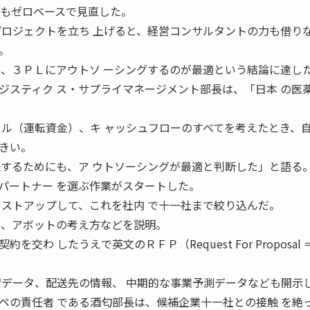
流もゼロベースで見直した。
プロジェクトを立ち 上げると、経営コンサルタントの力も借りな
。
て、３ＰＬにアウトソ ーシングするのが最適という結論に達し
ジスティク ス・サプライマネージメント部長は、「日本 の医
タル（運転資金）、キ ャッシュフローのすべてを考えたとき、自
きい。
保するためにも、ア ウトソーシングが最適と判断した」と語る
パートナー を選ぶ作業がスタートした。
リストアップして、これを社内 で十一社まで絞り込んだ。
て、アボットの考え方などを説明。
交わ したうえで英文のＲＦＰ（Request For Proposal
荷データ、配送先の情報、 中期的な事業予測データなども開示
ペの責任者 である酒匂部長は、候補企業十一社との接触 を絶