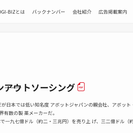
OGI-BIZとは
バックナンバー
会社紹介
広告掲載案内
――アウトソーシング
 世界有数だが日本では低い知名度 アボットジャパンの親会社、アボット
界有数の製 薬メーカーだ。
体で一九七億ドル（約二・三兆円）を売り上 げ、三二億ドル（
。