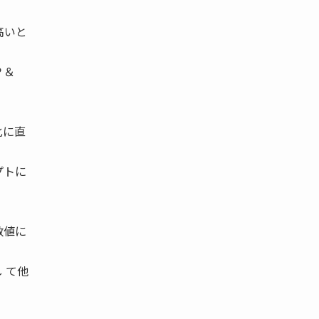
高いと
Ｐ＆
化に直
プトに
数値に
 て他