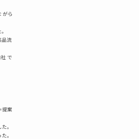
 がら
た。
薬品流
社 で
。
 ＝提案
した。
った。