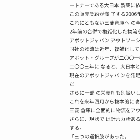
ートナーである大日本 製薬に
この販売契約が満 了する200
これにともない三菱倉庫へ の
2年前の合併で複雑化した物流
アボットジャパン ――アウトソーシン
同社の物流は近年、複雑化して
アボット・グループが二〇〇一
二〇〇三年に なると、大日本
現在のアボットジャパ ンを発
だ。
さらに一部 の栄養剤も別扱い
これを来年四月から抜本的に改
三菱 倉庫に全面的に物流をア
さらに、現状で は計六カ所あ
する。
「三つの選択肢があった。