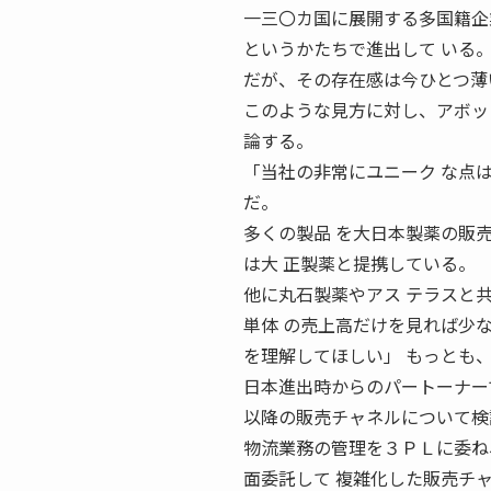
一三〇カ国に展開する多国籍企
というかたちで進出して いる
だが、その存在感は今ひとつ薄
このような見方に対し、アボッ
論する。
「当社の非常にユニーク な点
だ。
多くの製品 を大日本製薬の販
は大 正製薬と提携している。
他に丸石製薬やアス テラスと
単体 の売上高だけを見れば少
を理解してほしい」 もっとも
日本進出時からのパートーナー
以降の販売チャネルについて検
物流業務の管理を３ＰＬに委ね
面委託して 複雑化した販売チ