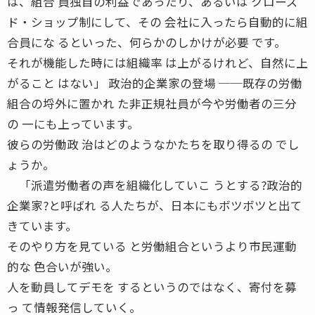
は、組合 員独自の利益であったり、あるいは クローズ
ド・ショップ制にして、その 会社に入ったら自動的に組
合員にな るといった、何らかのしかけが必要 です。
それが機能した時には組織率 は上がるけれど、自然に上
がること はない」 政治的企業家の登場 ──既存の労働
組合の埒外に置かれ た非正規社員が今や労働者の三分
の 一にも上っています。
彼らの労働政 治はどのようなかたちを取り得るの でし
ょうか。
「派遣労働者の声を組織化していこ うとする?政治的
企業家?と呼ばれ る人たちが、日本にもボツボツと出て
きています。
そのやり方を見ている と労働組合というより市民運動
的な 色合いが強い。
人を動員してデモを するというのではなく、寄付を募
っ て情報発信していく。