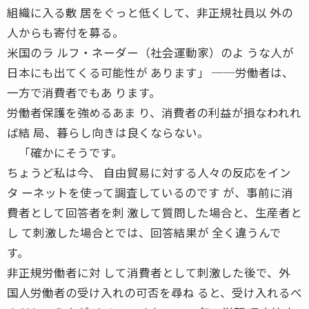
組織に入る敷 居をぐっと低くして、非正規社員以 外の
人からも寄付を募る。
米国のラ ルフ・ネーダー（社会運動家）のよ うな人が
日本にも出てくる可能性が あります」 ──労働者は、
一方で消費者でもあ ります。
労働者保護を強めるあま り、消費者の利益が損なわれれ
ば結 局、暮らし向きは良くならない。
「確かにそうです。
ちょうど私は今、 自由貿易に対する人々の反応をイン
タ ーネットを使って調査しているのです が、事前に消
費者として回答者を刺 激して質問した場合と、生産者と
し て刺激した場合とでは、回答結果が 全く違うんで
す。
非正規労働者に対 して消費者として刺激した後で、外
国人労働者の受け入れの可否を尋ね ると、受け入れるべ