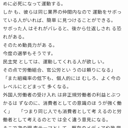
めに必死になって運動する。
しか も、彼らは同じ業界の仲間内なので 運動をサボっ
ている人がいれば、簡単 に見つけることができる。
サボった人 はそれがバレると、後から仕返しされ る恐
れがある。
そのため動員力があ る。
今度の選挙もそうです。
民主党 としては、運動してくれる人が欲し い。
その点で労働組合、官公労とい うのは頼りになる」
「また組織率の低下も、個人的には むしろ、よく今の
レベルにとどまって 多くなる。
外国人労働者の受け入れ は非正規労働者の利益とぶつ
かるは ずなのに、消費者としての意識のほ うが強く働
く」 「つまり同じ人でも消費者として考 えるのと労
働者として考えるのとで は全く違う意見になる。
そこで次の調 査テーマとして、既存のメディアや政 党