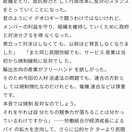
距離をとり、抵抗勢力と して行政改革に反対のスタンス
をとっ ていくことになった。
昔のようにイ デオロギーで闘うわけではないけれど、
メンバーの利益を守り、組織を維持し ていくために政府
と対決せざるを得 なくなった。
表立って対決はしなくて も、以前ほど発言しなくなりま
した」 「また同じ民間労組でも、サービス 産業は当
初から規制緩和に反対でし た。
輸出志向の産業がフリーハンド を欲しがった。
そのため今回の人材 派遣法の問題でも、連合の方針と
し ては規制強化なのだけれども、電機 連合などは慎重
です。
本音では規制 反対なのでしょう。
それをやれば自 分たちの競争力が落ちることは分かっ
ているわけですから」 ──労働組合が経済成長による
パイ の拡大を志向して、さらに公的セク ターより民間