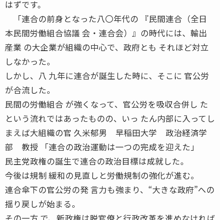
はずです。
「連合の前身となった八〇年代の 『民間連合（全日
本民間労働組合協議 会・連合会）』の時代には、輸出
産業 の大企業が組織の中心で、政府とも それほど対立
しなかった。
しかし、八 九年に連合が誕生した時に、そこに 官公労
が合流した。
民間の労働組合 が強くなって、官公労を吸収合併し た
という流れではあったものの、いっ たん内部に入ってし
まえば大組織の官 久米郁男 早稲田大学 政治経済学
部 教授 「連合の政治運動は一つの完成を迎えた」
民主党政権の誕生で連合の政治目標は成就した。
今後は規制 緩和の見直しと労働規制の強化が進む。
連合傘下の官公労の発 言力も強まり、“大きな政府”への
揺り戻しが始まる。
その一方 で、新政権は脱官僚と行政改革を進めなければ