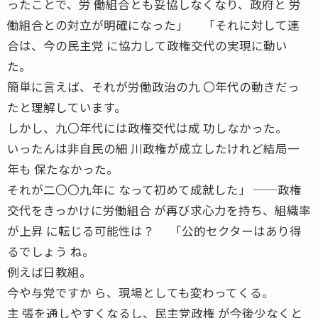
ったことで、労 働組合とも妥協しなくなり、政府と 労
働組合との対立が明確になった」 「それに対して連
合は、今の民主党 に協力して政権交代の実現に動い
た。
簡単に言えば、それが労働政治の九 〇年代の動きだっ
たと理解しています。
しかし、九〇年代には政権交代は成 功しなかった。
いったんは非自民の細 川政権が成立したけれど結局一
年も 保たなかった。
それが二〇〇九年に なって初めて成就した」 ──政権
交代をきっかけに労働組合 が再び求心力を持ち、組織率
が上昇 に転じる可能性は？ 「公的セクターはあり得
るでしょう ね。
例えば日教組。
今や与党ですか ら、現場としても変わってくる。
主 張を通しやすくなるし、民主党政権 が今後少なくと