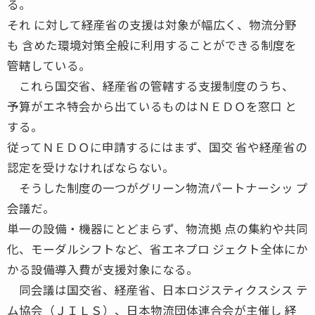
る。
それ に対して経産省の支援は対象が幅広く、物流分野
も 含めた環境対策全般に利用することができる制度を
管轄している。
これら国交省、経産省の管轄する支援制度のうち、
予算がエネ特会から出ているものはＮＥＤＯを窓口 と
する。
従ってＮＥＤＯに申請するにはまず、国交 省や経産省の
認定を受けなければならない。
そうした制度の一つがグリーン物流パートナーシッ プ
会議だ。
単一の設備・機器にとどまらず、物流拠 点の集約や共同
化、モーダルシフトなど、省エネプロ ジェクト全体にか
かる設備導入費が支援対象になる。
同会議は国交省、経産省、日本ロジスティクスシス テ
ム協会（ＪＩＬＳ）、日本物流団体連合会が主催し 経