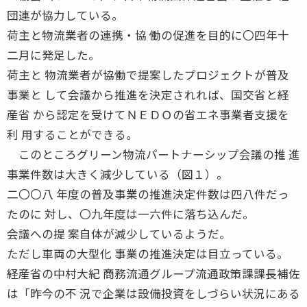
団連が協力している。
荷主と物流業者の連携・協 働の促進を目的に〇四年十
二月に発足した。
荷主と 物流業者が協働で提案したプロジェクトが普及
事業と して会議から推進を決定されれば、国交省と経
産省 から認定を受けてＮＥＤＯの省エネ事業者支援を
利 用することができる。
このところグリーン物流パートナーシップ会議の推 進
事業件数は大きく減少している（図１）。
二〇〇八 年度の普及事業の推進決定件数は四八件だっ
たのに 対し、〇九年度は一六件に落ち込んだ。
会議への提 案自体が減少しているようだ。
ただし車両の大型化 事業の推進決定は目立っている。
経産省の中村大紀 商務流通グループ流通政策課課長補佐
は「昨今の不 況で企業は設備投資をしづらい状況にある