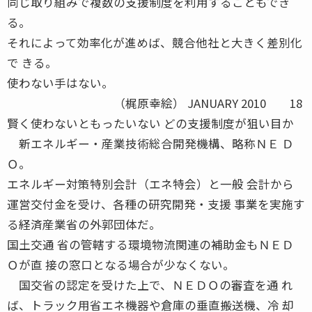
同じ取り組みで複数の支援制度を利用することもでき
る。
それによって効率化が進めば、競合他社と大きく差別化
で きる。
使わない手はない。
（梶原幸絵） JANUARY 2010 18
賢く使わないともったいない どの支援制度が狙い目か
新エネルギー・産業技術総合開発機構、略称ＮＥ Ｄ
Ｏ。
エネルギー対策特別会計（エネ特会）と一般 会計から
運営交付金を受け、各種の研究開発・支援 事業を実施す
る経済産業省の外郭団体だ。
国土交通 省の管轄する環境物流関連の補助金もＮＥＤ
Ｏが直 接の窓口となる場合が少なくない。
国交省の認定を受けた上で、ＮＥＤＯの審査を通 れ
ば、トラック用省エネ機器や倉庫の垂直搬送機、冷 却