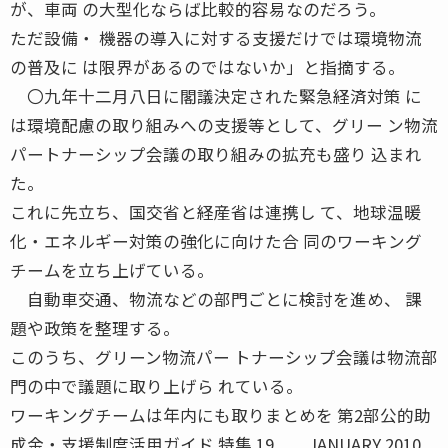
が、車両 の大型化ならば比較的容易なのだろう。
ただ設備・ 機器の導入に対する支援だけでは環境物流
の普及に は限界があるのではないか」と指摘する。
〇九年十二月八日に閣議決定された緊急経済対策 に
は環境配慮の取り組みへの支援等として、グリー ン物流
パートナーシップ会議の取り組みの拡充も盛り 込まれ
た。
これに先立ち、国交省と経産省は連携し て、地球温暖
化・エネルギー対策の強化に向けた合 同のワーキング
チームを立ち上げている。
自動車交通、物流などの部門ごとに検討を進め、 課
題や政策を整理する。
このうち、グリーン物流パー トナーシップ会議は物流部
門の中で議題に取り上げら れている。
ワーキングチームは年内にも取りまとめを 第2部公的助
成金・支援制度活用ガイド 特集 19 JANUARY 2010