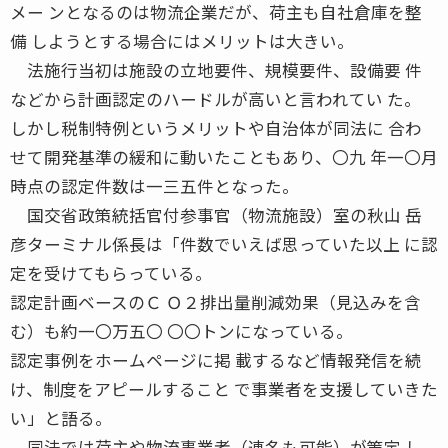
メー ンとなるのは物流企業だが、荷主も自社倉庫を整
備 しようとする場合にはメリットは大きい。
法施行当初は施設の立地要件、規模要件、設備要 件
などから計画認定のハードルが高いと言われてい た。
しかし税制特例というメリットや自治体が同法に 合わ
せて開発基準の緩和に動いたこともあり、〇九 年一〇月
時点の認定件数は一三五件となった。
国交省政策統括官付参事官（物流施設）室の秋山 岳
彦ターミナル係長は「件数でいえば思っていた以上 に認
定を受けてもらっている。
認定計画ベースのＣ Ｏ２排出量削減効果（見込みを含
む）も約一〇万五〇 〇〇トンになっている。
認定事例をホームページに掲 載するなど情報発信を続
け、制度をアピールすること で事業者を支援していきた
い」と語る。
同法では荷主や物流事業者（連名も可能）が策定 し