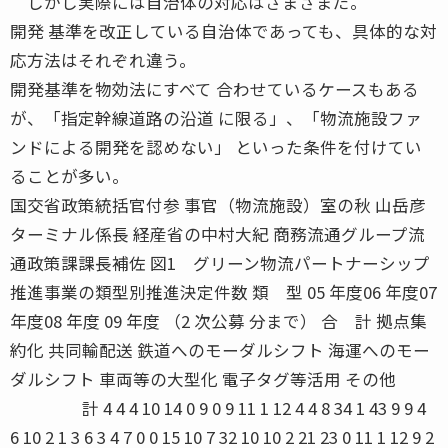
しかし実際には自治体の対応はさまざまだ。
開発 基準を改正している自治体であっても、具体的な対
応方法はそれぞれ違う。
開発基準を物効法にすべて 合わせているケースもある
が、「指定幹線道路の沿道 に限る」、「物流施設ファ
ンドによる開発を認めない」 といった条件を付けてい
ることが多い。
国交省政策統括官付参 事官（物流施設）室の秋 山岳彦
ターミナル係長 経産省の中村大紀 商務流通グループ流
通政策課課長補佐 図1 グリーン物流パートナーシップ
推進事業の類型別推進決定件数 類 型 05 年度06 年度07
年度08 年度 09 年度 （2 次公募 分まで） 合 計 拠点集
約化 共同輸配送 鉄道へのモーダルシフト 海運へのモー
ダルシフト 車両等の大型化 電子タグ等活用 その他
計 4 4 4 10 14 0 9 0 9 11 1 12 4 4 8 34 1 43 9 9 4
6 10 2 1 3 6 3 4 7 0 0 15 10 7 32 10 10 2 21 23 0 11 1 12 9 2