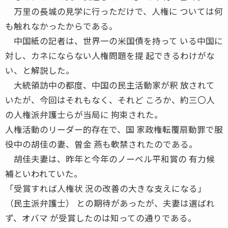
万里の長城の見学に行っただけで、人権に ついては何
も触れなかったからである。
中国紙の記者は、世界一の米国債を持って いる中国に
対し、カネにならない人権問題を提 起できるわけがな
い、と解説した。
大統領訪中の都度、中国の民主活動家が釈 放されて
いたが、今回はそれもなく、それど ころか、約三〇人
の人権派弁護士らが当局に 拘束された。
人権活動のリーダー的存在で、国 家政権転覆扇動罪で服
役中の胡佳の妻、曽金 燕も軟禁されたのである。
胡佳夫妻は、昨年と今年のノーベル平和賞の 有力候
補といわれていた。
「受賞すれば人権状 況の改善の大きな支えになる」
（民主派弁護士） との期待があったが、夫妻は選ばれ
ず、オバマ が受賞したのは知っての通りである。