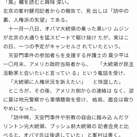
「風」欄を読むと興味 深い。
北京の峯村健司記者からの報告で、見 出しは「訪中の
裏、人権派の失望」である。
十一月一八日、オバマ大統領の乗った黒いリ ムジン
が北京の大通りを猛スピードで駆け抜け たが、実はこ
の日、一つの予定がキャンセルさ れていたという。
天安門事件の参加者らを支援する弁護士の 莫少平は
一〇月末、アメリカ政府当局者から、 「大統領が民主
活動家と会いたいと言ってい る」という電話を受け、
「大統領に人権状況を訴えたい」 と快諾した。
ところが、その後、アメリカ側からの連絡は なく、逆
に莫は地元警察から事情聴取を受け、 結局、面会は取り
やめになった。
「訪中時、天安門事件や宗教の自由に踏み込 んだク
リントン元大統領、ブッシュ前大統領の 記者会見と比
べると、オバマ氏は後退していた」 と峯村は書く。