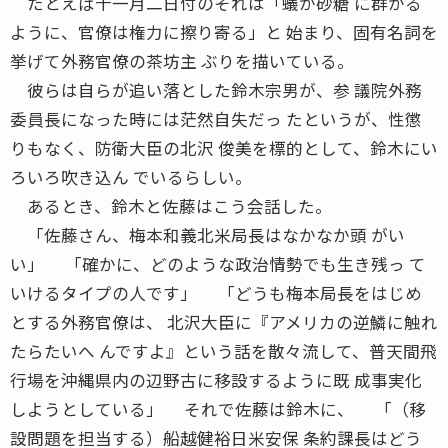
たとえば十一月二日付のそれは「蟻が砂糖 に群がる
ように、官僚は権力に擦り寄る」と 始まり、固有名詞を
挙げて外務官僚の茶坊主 ぶりを描いている。
彼らは自らが追い落とした鈴木宗男が、参 議院外務
委員長になった時には茫然自失だっ たというが、性懲
りもなく、防衛大臣の北沢 俊美を標的として、鈴木にい
ろいろ吹き込ん でいるらしい。
あるとき、鈴木と佐藤はこう会話した。
「佐藤さん、梅本和義北米局長はなかなか頭 がい
い」 「確かに、どのような政治情勢でも生き残っ て
いけるタイプの人です」 「どうも梅本局長をはじめ
とする外務官僚は、 北沢大臣に『アメリカの逆鱗に触れ
たらたいへ んですよ』という話を散々流して、普天間飛
行場を沖縄県内の辺野古に移設するように既 成事実化
しようとしている」 それで佐藤は鈴木に、 「（移
設問題を担当する）船越健裕日米安保 条約課長はどう