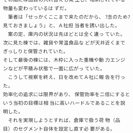
物量も変わっているは ずだ。
筆者は「せっかくここまで来たのだから、 ?念のため?
見ておきましょう」と、Ａ社担 当者を誘い出した。
案の定、庫内の状況は先ほどとは全く違っ ていた。
次に見た棟では、雑貨や常温食品な どが天井近くまで
ぎっしりと保管されていた。
そして最後の棟には、木枠に入った重機や動 力エンジ
ンなどが平積み状態で一面に広がっ ていた。
こうして視察を終え、日を改めてＡ社に報 告を行っ
た。
効率化の追求には限界があり、 保管効率を二倍にすると
いう当初の目標は相 当に高いハードルであることを説
明した。
それを実現しようとすれば、倉庫で扱う荷 物（品
目）のセグメント自体を設定し直す必 要がある。