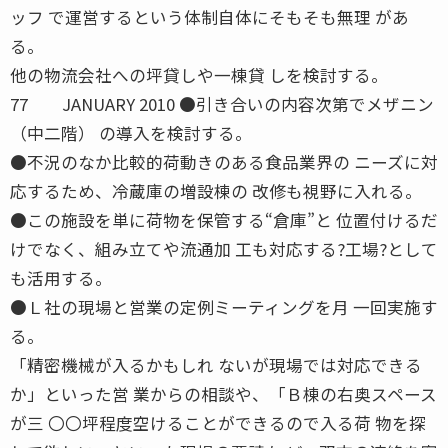
ッフ で運営するという体制自体にそもそも無理 があ
る。
他の物流会社への坪貸しや一棟貸 しを検討する。
77 JANUARY 2010 ●引き合いの内容次第でメザニン
（中二階） の導入を検討する。
●不況のなか比較的荷動きのある食品業界の ニーズに対
応するため、冷蔵庫の増設棟の 改修も視野に入れる。
●この施設を単に荷物を保管する“倉庫”と 位置付けるだ
けでなく、組み立てや流通加 工も対応する?工場?として
も活用する。
●Ｌ社の現場と営業の定例ミーティングを月 一回実施す
る。
「精密機械が入るかもしれ ないが現場では対応できる
か」といった営 業からの相談や、「Ｂ棟の右奥スペース
が三 〇〇坪程度空けることができるので入る荷 物を探