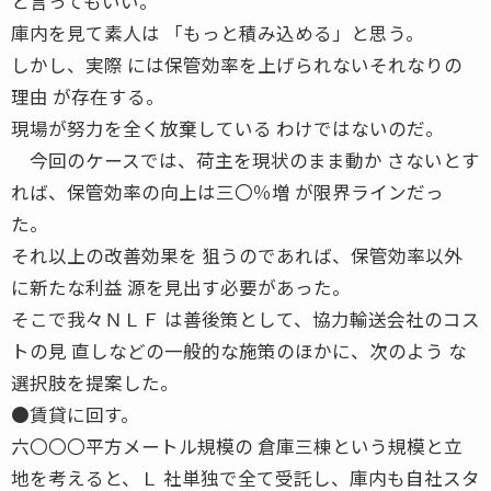
と言ってもいい。
庫内を見て素人は 「もっと積み込める」と思う。
しかし、実際 には保管効率を上げられないそれなりの
理由 が存在する。
現場が努力を全く放棄している わけではないのだ。
今回のケースでは、荷主を現状のまま動か さないとす
れば、保管効率の向上は三〇％増 が限界ラインだっ
た。
それ以上の改善効果を 狙うのであれば、保管効率以外
に新たな利益 源を見出す必要があった。
そこで我々ＮＬＦ は善後策として、協力輸送会社のコス
トの見 直しなどの一般的な施策のほかに、次のよう な
選択肢を提案した。
●賃貸に回す。
六〇〇〇平方メートル規模の 倉庫三棟という規模と立
地を考えると、Ｌ 社単独で全て受託し、庫内も自社スタ