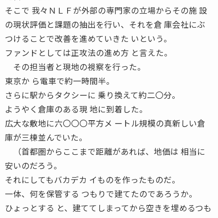
そこで 我々ＮＬＦが外部の専門家の立場からその施 設
の現状評価と課題の抽出を行い、それを倉 庫会社にぶ
つけることで改善を進めていきた いという。
ファンドとしては正攻法の進め方 と言えた。
その担当者と現地の視察を行った。
東京か ら電車で約一時間半。
さらに駅からタクシーに 乗り換えて約二〇分。
ようやく倉庫のある現 地に到着した。
広大な敷地に六〇〇〇平方メ ートル規模の真新しい倉
庫が三棟並んでいた。
（首都圏からここまで距離があれば、地価は 相当に
安いのだろう。
それにしてもバカデカ イものを作ったものだ。
一体、何を保管する つもりで建てたのであろうか。
ひょっとする と、建ててしまってから空きを埋めるつも