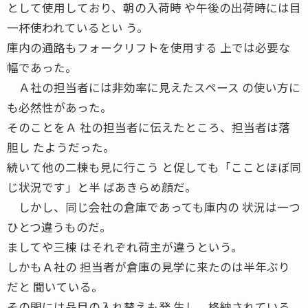
として使用しており、朝の入荷時 や午後の出荷時には目
一杯使われているとい う。
庫内の通路もフォークリフトを使用する 上では必要な
幅であった。
Ａ社の担当者には非効率に見えたスペース の使い方に
も必然性があった。
そのことをＡ 社の担当者に伝えたところ、担当者は落
胆し たようだった。
続いて他の二棟も見に行こう と促しても「こことほぼ同
じ状況です」と半 ばあきらめ顔だ。
しかし、同じ会社の倉庫であっても庫内の 状況は一つ
ひとつ違うものだ。
ましてや三棟 はそれぞれ荷主が違うという。
しかもＡ社の 担当者が倉庫の見学に来たのは半年ぶり
だと 聞いている。
その間には品目の入れ替えも発 生し、格納されている