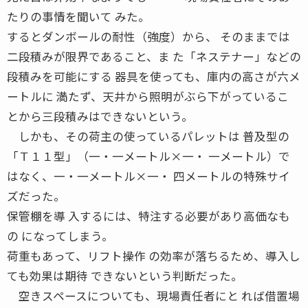
たりの事情を聞いて みた。
するとダンボールの耐性（強度）から、 そのままでは
二段積みが限界であること、ま た「ネステナー」などの
段積みを可能にする 器具を使っても、庫内の高さが六メ
ートルに 満たず、天井から照明がぶら下がっているこ
とから三段積みはできないという。
しかも、その荷主の使っているパレットは 普及型の
「Ｔ１１型」（一・一メートル×一・ 一メートル）で
はなく、一・一メートル×一・ 四メートルの特殊サイ
ズだった。
保管棚を導 入するには、特注する必要があり高価なも
の になってしまう。
荷重もあって、リフト操作 の効率が落ちるため、導入し
ても効果は期待 できないという判断だった。
空きスペースについても、現場責任者にと れば借置場