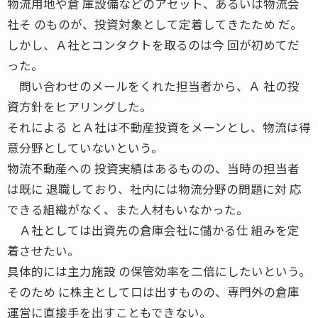
物流用地や倉 庫設備などのアセット、あるいは物流会
社そ のものが、投資対象として定着してきたため だ。
しかし、Ａ社とコンタクトを取るのは今 回が初めてだ
った。
問い合わせのメールをくれた担当者から、Ａ 社の投
資方針をヒアリングした。
それによる とＡ社は不動産投資をメーンとし、物流は得
意分野としていないという。
物流不動産への 投資実績はあるものの、当時の担当者
は既に 退職しており、社内には物流分野の問題に対 応
できる組織がなく、また人材もいなかった。
Ａ社としては出資先の倉庫会社に儲かる仕 組みを定
着させたい。
具体的には主力施設 の保管効率を二倍にしたいという。
そのため に株主として口は出すものの、専門外の倉庫
運営に直接手を出すこともできない。