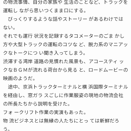
の物流事情、自分の家族や 生活のことなど、トラックを
運転し ながら思いつくまま口にする。
びっくりするような話やストーリー があるわけでは
ない。
それでも運行 状況を記録するタコメーターのごま かし
方や大型トラックの運転のコツな ど、脱力系のマニアッ
クなトークにつ い聞き入ってしまう。
渋滞する湾岸 道路の見慣れた風景も、アコースティ ッ
クなＢＧＭが流れる荷台から見る と、ロードムービーの
映画のようだ。
途中、京浜トラックターミナルと横 浜国際ターミナル
を経由し、窓ガラ スごしに作業服姿の現地の物流会社
の所長たちから説明を受けた。
フォ ークリフト作業の実演もあった。
物 流ビジネスとは無縁の人たちにとっ ては新鮮だろ
う。