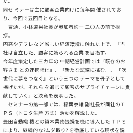
た。
同セ ミナーは主に顧客企業向けに毎年開 催されてお
り、今回で五回目となる。
冒頭、小林道男社長が参加者約一 二〇人の前で挨
拶。
円高やデフレな ど厳しい経済環境に触れた上で、「当
社は自立した、顧客に頼られる企業 を目指す。
今年度策定した三カ年の 中期経営計画では『既存のお
客さま との連携強化』、『新たな試練に挑む』、 『次
世代に夢をつなぐ』という三つの テーマを骨子として
掲げたが、それら を通じて顧客のサプライチェーンに貢
献していく」と決意を表明した。
セミナーの第一部では、稲葉泰雄 副社長が同社のＴ
ＰＳ（トヨタ生産 方式）活動を解説した。
豊田自動織 機との資本業務提携を機に導入した ＴＰＳ
により、継続的な?ムダ取り? を徹底している現状を説