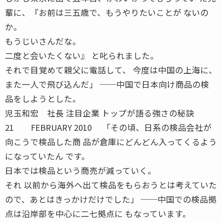
輩に、『お前は三五歳で、もうやりたいことが ないの
か。
もうじいさんだな。
二度と会いたくない』 と叱られました。
それで目覚めて親父に電話して、 今度は中国の上海に、
また一人で飛び込んだ」 ──中国で日本向け商品の検
品をしようとした。
児玉和宏 社長 注目企業 トップが語る強さの秘訣
21 FEBRUARY 2010 「その頃、日系の検品会社が
向こうで検品した商 品が倉庫にどんどん入ってくるよう
になっていたん です。
日本では検品という商売が減っていく。
それ 以前から海外へ出て検品をもらおうとは考えていた
ので、あとはきっかけだけでした」 ──中国での検品拠
点は沿岸部を中心に二七拠点に もなっています。