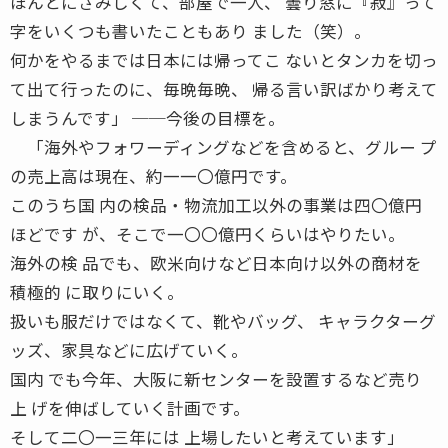
ほんとにさみしくて、部屋で一人、 曇り窓に『寂』って
字をいくつも書いたこともあり ました（笑）。
何かをやるまでは日本には帰ってこ ないとタンカを切っ
て出て行ったのに、毎晩毎晩、 帰る言い訳ばかり考えて
しまうんです」 ──今後の目標を。
「海外やフォワーディングなどを含めると、グルー プ
の売上高は現在、約一一〇億円です。
このうち国 内の検品・物流加工以外の事業は四〇億円
ほどです が、そこで一〇〇億円くらいはやりたい。
海外の検 品でも、欧米向けなど日本向け以外の商材を
積極的 に取りにいく。
扱いも服だけではなくて、靴やバッグ、 キャラクターグ
ッズ、家具などに広げていく。
国内 でも今年、大阪に新センターを設置するなど売り
上 げを伸ばしていく計画です。
そして二〇一三年には 上場したいと考えています」