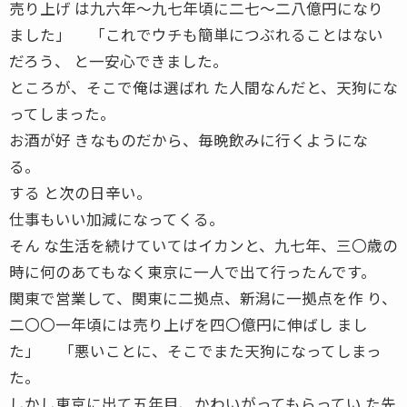
売り上げ は九六年〜九七年頃に二七〜二八億円になり
ました」 「これでウチも簡単につぶれることはない
だろう、 と一安心できました。
ところが、そこで俺は選ばれ た人間なんだと、天狗にな
ってしまった。
お酒が好 きなものだから、毎晩飲みに行くようにな
る。
する と次の日辛い。
仕事もいい加減になってくる。
そん な生活を続けていてはイカンと、九七年、三〇歳の
時に何のあてもなく東京に一人で出て行ったんです。
関東で営業して、関東に二拠点、新潟に一拠点を作 り、
二〇〇一年頃には売り上げを四〇億円に伸ばし まし
た」 「悪いことに、そこでまた天狗になってしまっ
た。
しかし東京に出て五年目、かわいがってもらってい た先