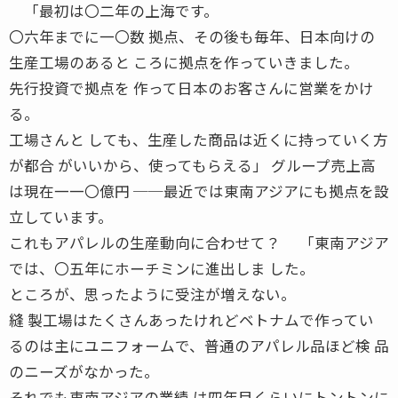
「最初は〇二年の上海です。
〇六年までに一〇数 拠点、その後も毎年、日本向けの
生産工場のあると ころに拠点を作っていきました。
先行投資で拠点を 作って日本のお客さんに営業をかけ
る。
工場さんと しても、生産した商品は近くに持っていく方
が都合 がいいから、使ってもらえる」 グループ売上高
は現在一一〇億円 ──最近では東南アジアにも拠点を設
立しています。
これもアパレルの生産動向に合わせて？ 「東南アジア
では、〇五年にホーチミンに進出しま した。
ところが、思ったように受注が増えない。
縫 製工場はたくさんあったけれどベトナムで作ってい
るのは主にユニフォームで、普通のアパレル品ほど検 品
のニーズがなかった。
それでも東南アジアの業績 は四年目くらいにトントンに