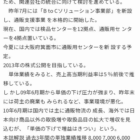
ため、関連会社の統合に向けて検討を進めている。
昨年7月には「B to Cソリューション事業部」を新設
し、通販支援事業 を本格的に開始した。
現在、国内では検品センターを12拠点、通販用セ ンタ
ーを4拠点置いている。
今夏には大阪府箕面市に通販用センターを新 設する予
定。
2013年の株式公開を目指している。
単体業績をみると、売上高当期利益率は5 ％前後で推
移している。
し かし09年6月期から単価の下げ圧力が強まり、昨年末
には荷主の廃業も みられるなど、事業環境が悪化。
10年6月期は国内では主に通販物流の 成長、海外では日
本向け商品以外の取扱増や取扱品目の拡大で増収を見
込むが、「単価の下げで増益はきつい」という。
本誌解説 過去3年間の単独業績推移 8,000 7,000 6,000