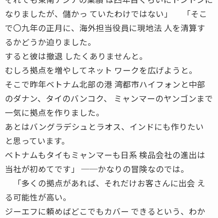
なりましたが、儲かっ ていたわけではない」 「そこ
で〇九年の正月に、海外担当役員に現地法 人を清算す
るかどうか迫りました。
すると彼は撤退 したくありませんと。
むしろ拠点を増やしてネット ワークを広げようと。
そこで昨年ベトナム北部の港 湾都市ハイフォンと中部
のダナン、タイのバンコク、 ミャンマーのヤンゴンまで
一気に拠点を作りました。
あとはバングラデシュとラオス、インドにも作りたい
と思っています。
ベトナムもタイもミャンマーも日系 検品会社の進出は
当社が初めてです」 ──かなりの冒険なのでは。
「多くの拠点があれば、それだけお客さんに出会 え
る可能性が高い。
ジーエフに頼めばどこでもカバー できるという、わか