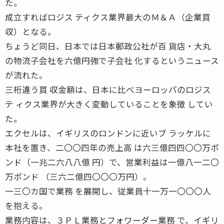
た。
成立すればロジス ティクス業界最大のＭ＆Ａ（企業買
収）となる。
ちょうど同日、日本では日本郵政公社が百 貨店・大丸
の物流子会社を六億円強で子会社 化するというニュース
が流れた。
三桁違う買 収金額は、日本に比べヨーロッパのロジス
テ ィクス業界が大きく変動していることを象徴 してい
た。
エクセルは、イギリスのロンドンに近いブ ラッケルに
本社を置き、二〇〇四年の売上高 は六三億四四〇〇万ポ
ンド（一兆二六八八億 円）で、営業利益は一億八一二〇
万ポンド （三六二億四〇〇〇万円）。
一三〇カ国で業務 を展開し、従業員十一万一〇〇〇人
を抱える。
業務内容は、３ＰＬ業務とフォワーダー業務 で、イギリ