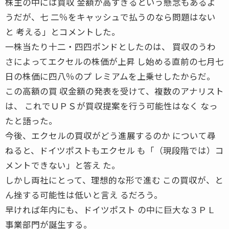
株主の中には買収 金額が高すぎるという懸念もあるよ
うだが、七 二％をキャッシュで払うのなら問題はない
と 考える」とコメントした。
一株当たり十二・四四ポンドとしたのは、 買収のうわ
さによってエクセルの株価が上昇 し始める直前の七月七
日の株価に四八％のプ レミアムを上乗せしたからだ。
この高額の買 収金額の発表を受けて、複数のアナリスト
は、 これでＵＰＳが買収提案を行う可能性はなく なっ
たと語った。
今後、エクセルの買収がどう進展するのか について尋
ねると、ドイツポストもエクセル も「（現段階では）コ
メントできない」と答え た。
しかし両社にとって、理想的な形で進む この買収が、と
ん挫する可能性は低いと言え るだろう。
早ければ年内にも、ドイツポスト の中に巨大な３ＰＬ
事業部門が誕生する。