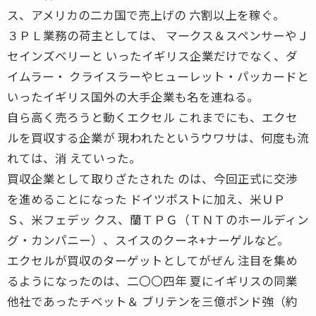
ス、アメリカの二カ国で売上げの 六割以上を稼ぐ。
３ＰＬ業務の荷主としては、 マークス＆スペンサーやＪ
セインズベリーと いったイギリス企業だけでなく、ダ
イムラー・ クライスラーやヒューレット・パッカードと
いったイギリス国外の大手企業も名を連ねる。
自ら高く売ろうと動くエクセル これまでにも、エクセ
ルを買収する企業が 現われたというウワサは、何度も流
れては、消 えていった。
買収企業として取りざたされた のは、今回正式に交渉
を進めることになった ドイツポストに加え、米ＵＰ
Ｓ、米フェデッ クス、蘭ＴＰＧ（ＴＮＴのホールディン
グ・カンパニー）、スイスのクーネ+ナーゲルなど。
エクセルが買収のターゲットとしてがぜん 注目を集め
るようになったのは、二〇〇四年 夏にイギリスの同業
他社であったチベット＆ ブリテンを三億ポンド強（約