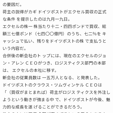
の要因だ。
荷主の説得がカギ ドイツポストがエクセル買収の正式
な条件 を提示したのは九月一九日。
エクセルの株一 株当たり十二・四四ポンドで買収、総
額三七億ポンド（七四〇〇億円）のうち、七二％を キ
ャッシュで払い、残りをドイツポストの株 で支払うと
いう内容だ。
合併後の新会社のト ップには、現在のエクセルのジョ
ン・アレン ＣＥＯがつき、ロジスティクス部門の本部
は、 エクセルの本社に移す。
新会社の従業員数は 一五万人となる、と発表した。
ドイツポストのクラウス・ツムヴィンケル ＣＥＯは
「（買収がまとまれば）荷主がロジス ティクスを外注し
ようという動きが強まる中 で、ドイツポストが今後、魅
力的な成長を遂 げることができるだろう。