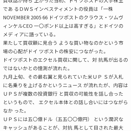
買収話が持ち 上がった当初、ドイツポストの大手株主
であ るＤＷＳインベスティメントの役員は「一株
NOVEMBER 2005 66 ドイツポストのクラウス・ツムヴ
ィンケルCEO 一〇ポンド以上は高すぎる」とドイツの
メデ ィアに語っている。
果たして買収額に見合う ような買い物なのかという市
場の心配がドイ ツポストの株安につながった。
ドイツポストのエクセル買収に関して、対 抗馬が出るの
ではないかとの憶測が流れた。
九月上旬、その最右翼と見られていた米ＵＰ Ｓが入札
に名乗りを上げるかというニュース が流れたが、内容は
ＵＰＳが複数の投資銀行 と買収の可能性を話し合った
というもので、 エクセル本体との話し合いにはつながら
なか った。
ＵＰＳには五〇億ドル（五五〇〇億円） という潤沢な
キャッシュがあることが、対抗 馬として目された最大