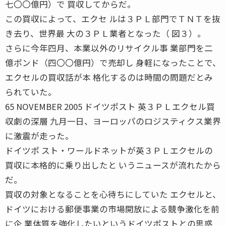
七〇〇億円）で 買収してからだ。
この買収によって、エクセ ルは３ＰＬ部門でＴＮＴを抜
き去り、世界最 大の３ＰＬ業者となった（ 図３）。
さらに今年四月、本業以外のリサイクル事 業部門を二
億ポンド（四〇〇億円）で売却し 身軽になったことで、
エクセルの買収話が本 格化するのは時間の問題だとみ
られていた。
65 NOVEMBER 2005 ドイツポスト 英３ＰＬエクセル買
収劇の深層 九月一日、ヨーロッパのロジスティクス業界
に激震が走った。
ドイツポ スト・ワールドネットが英３ＰＬエクセルの
買収に本格的に乗り出したと いうニュースが流れたから
だ。
買収の対象となることを心待ちにしていた エクセルと、
ドイツにおける郵便事業の市場開放による競争激化を前
に企 業体質を強化したいというドイツポストとの思惑