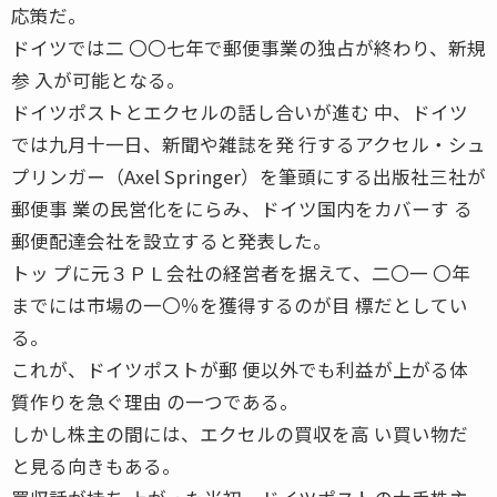
応策だ。
ドイツでは二 〇〇七年で郵便事業の独占が終わり、新規
参 入が可能となる。
ドイツポストとエクセルの話し合いが進む 中、ドイツ
では九月十一日、新聞や雑誌を発 行するアクセル・シュ
プリンガー（Axel Springer）を筆頭にする出版社三社が
郵便事 業の民営化をにらみ、ドイツ国内をカバーす る
郵便配達会社を設立すると発表した。
トッ プに元３ＰＬ会社の経営者を据えて、二〇一 〇年
までには市場の一〇％を獲得するのが目 標だとしてい
る。
これが、ドイツポストが郵 便以外でも利益が上がる体
質作りを急ぐ理由 の一つである。
しかし株主の間には、エクセルの買収を高 い買い物だ
と見る向きもある。