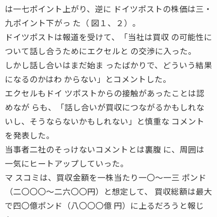
は一七ポイント上がり、逆に ドイツポストの株価は三・
九ポイント下がっ た（ 図１、２）。
ドイツポストは報道を受けて、「当社は買収 の可能性に
ついて話し合うためにエクセルと の交渉に入った。
しかし話し合いはまだ始ま ったばかりで、どういう結果
になるのかはわ からない」とコメントした。
エクセルもドイ ツポストからの接触があったことは認
めなが らも、「話し合いが買収につながるかもしれな
いし、そうならないかもしれない」と慎重な コメント
を発表した。
当事者二社のそっけないコメントとは裏腹 に、周囲は
一気にヒートアップしていった。
マ スコミは、買収金額を一株当たり一〇〜一三 ポンド
（二〇〇〇〜二六〇〇円）と想定して、 買収総額は最大
で四〇億ポンド（八〇〇〇億 円）に上るだろうと報じ