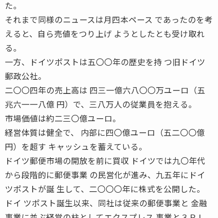
た。
それまで同様のニュースは月四本ペース であったのを考
えると、自ら売値をつり上げ ようとしたとも受け取れ
る。
一方、ドイツポストは五〇〇年の歴史を持 つ旧ドイツ
郵政公社。
二〇〇四年の売上高は 四三一億六八〇〇万ユーロ（五
兆六一一八億 円）で、三八万人の従業員を抱える。
市場価値は約二三〇億ユーロ。
経営体質は健全で、 内部に四〇億ユーロ（五二〇〇億
円）を超す キャッシュを蓄えている。
ドイツ郵便市場の開放を前に買収 ドイツでは九〇年代
から段階的に郵便事業 の民営化が進み、九五年にドイ
ツポストが誕 生して、二〇〇〇年に株式を公開した。
ドイ ツポスト誕生以来、同社は従来の郵便事業と 金融
事業に並ぶ経営の柱としてエクスプレス 事業と３ＰＬ