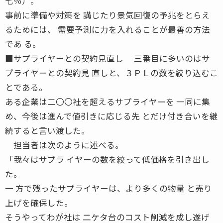
七％）。
事前に準備や対策を 講じたり景気回復の予兆をとらえ
るためには、 需要予測に力を入れることが最善の方法
であ る。
■サプライヤーとの契約見直し 三番目に多いのはサ
プライヤーとの契約見 直しと、３ＰＬの数を絞り込むこ
とである。
ある企業は二〇〇社を超えるサプライヤーを 一同に集
め、今後は進んで値引きに応じる先 とだけ付き合いを継
続すると言い渡した。
担当者は次のように述べる。
「我々はサプラ イヤーの数を絞って低価格を引き出し
た。
一 方で残ったサプライヤーは、より多くの物量 と売り
上げを確保した。
そうやってわが社は 二ケタ台のコスト削減を成し遂げ