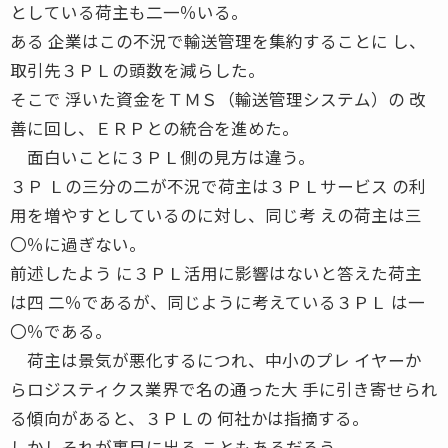
としている荷主も二一％いる。
ある 企業はこの不況で輸送管理を集約することに し、
取引先３ＰＬの頭数を減らした。
そこで 浮いた資金をＴＭＳ（輸送管理システム）の 改
善に回し、ＥＲＰとの統合を進めた。
面白いことに３ＰＬ側の見方は違う。
３Ｐ Ｌの三分の二が不況で荷主は３ＰＬサービス の利
用を増やすとしているのに対し、同じ考 えの荷主は三
〇％に過ぎない。
前述したよう に３ＰＬ活用に影響はないと答えた荷主
は四 二％であるが、同じように考えている３ＰＬ は一
〇％である。
荷主は景気が悪化するにつれ、中小のプレ イヤーか
らロジスティクス業界で名の通った大 手に引き寄せられ
る傾向があると、３ＰＬの 何社かは指摘する。
しかしそれが裏目に出る こともあるだろう。