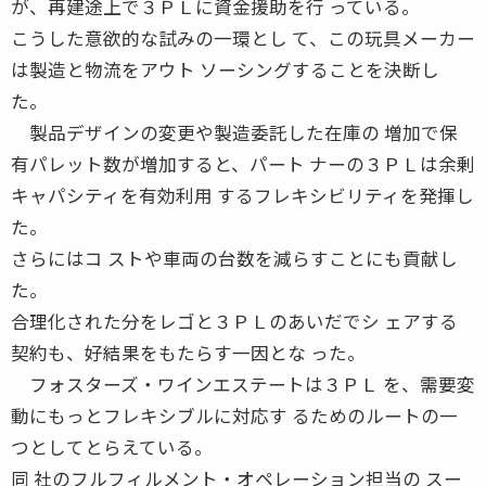
が、再建途上で３ＰＬに資金援助を行 っている。
こうした意欲的な試みの一環とし て、この玩具メーカー
は製造と物流をアウト ソーシングすることを決断し
た。
製品デザインの変更や製造委託した在庫の 増加で保
有パレット数が増加すると、パート ナーの３ＰＬは余剰
キャパシティを有効利用 するフレキシビリティを発揮し
た。
さらにはコ ストや車両の台数を減らすことにも貢献し
た。
合理化された分をレゴと３ＰＬのあいだでシ ェアする
契約も、好結果をもたらす一因とな った。
フォスターズ・ワインエステートは３ＰＬ を、需要変
動にもっとフレキシブルに対応す るためのルートの一
つとしてとらえている。
同 社のフルフィルメント・オペレーション担当の スー