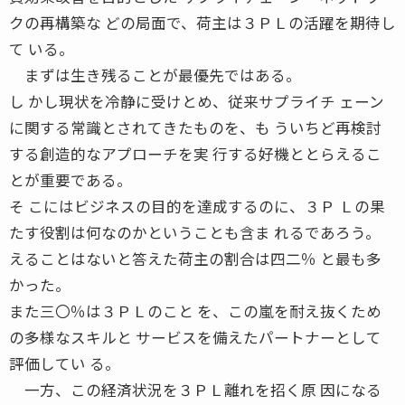
クの再構築な どの局面で、荷主は３ＰＬの活躍を期待し
て いる。
まずは生き残ることが最優先ではある。
し かし現状を冷静に受けとめ、従来サプライチ ェーン
に関する常識とされてきたものを、も ういちど再検討
する創造的なアプローチを実 行する好機ととらえるこ
とが重要である。
そ こにはビジネスの目的を達成するのに、３Ｐ Ｌの果
たす役割は何なのかということも含ま れるであろう。
えることはないと答えた荷主の割合は四二％ と最も多
かった。
また三〇％は３ＰＬのこと を、この嵐を耐え抜くため
の多様なスキルと サービスを備えたパートナーとして
評価してい る。
一方、この経済状況を３ＰＬ離れを招く原 因になる