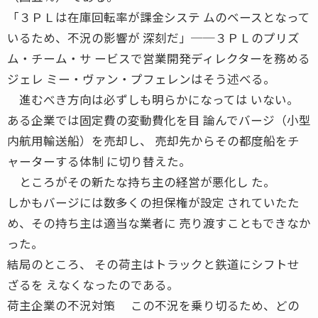
「３ＰＬは在庫回転率が課金システ ムのベースとなって
いるため、不況の影響が 深刻だ」──３ＰＬのプリズ
ム・チーム・サ ービスで営業開発ディレクターを務める
ジェレ ミー・ヴァン・プフェレンはそう述べる。
進むべき方向は必ずしも明らかになっては いない。
ある企業では固定費の変動費化を目 論んでバージ（小型
内航用輸送船）を売却し、 売却先からその都度船をチ
ャーターする体制 に切り替えた。
ところがその新たな持ち主の経営が悪化し た。
しかもバージには数多くの担保権が設定 されていたた
め、その持ち主は適当な業者に 売り渡すこともできなか
った。
結局のところ、 その荷主はトラックと鉄道にシフトせ
ざるを えなくなったのである。
荷主企業の不況対策 この不況を乗り切るため、どの