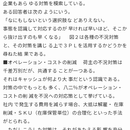
企業もあら ゆる対策を模索している。
ある回答者は次の ようにいう。
「なにもしないという選択肢な どありえない。
事態を認識して対応するのが 早ければ早いほど、そこか
ら抜け出すのも早 くなる」 図２は各種の不況対策
と、その対策を講じ る上で３ＰＬを活用するかどうかを
尋ねた結 果である。
■オペレーション・コストの削減 荷主の不況対策は
千差万別だが、共通する ことが一つある。
それはキャッシュが何より大 事だという認識である。
対策の中でもっとも 多く、八二％がオペレーション・
コストの削 減を不況への対応策として挙げている。
社内 で発生する費用を減らす場合、大抵は解雇・ 在庫
削減・ＳＫＵ（在庫保管単位）の合理化 といった手法
がとられる。
ただしこうした対策は、それがあたえる影 響を充分