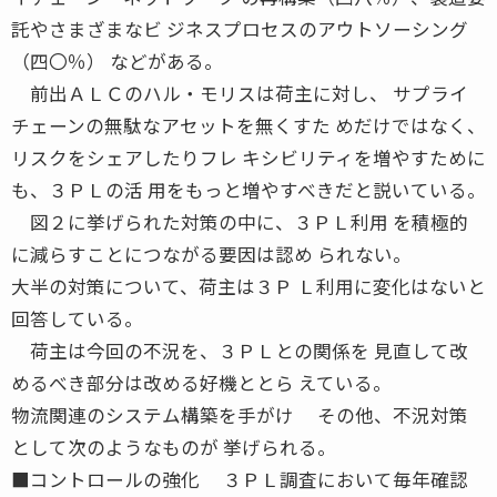
託やさまざまなビ ジネスプロセスのアウトソーシング
（四〇％） などがある。
前出ＡＬＣのハル・モリスは荷主に対し、 サプライ
チェーンの無駄なアセットを無くすた めだけではなく、
リスクをシェアしたりフレ キシビリティを増やすために
も、３ＰＬの活 用をもっと増やすべきだと説いている。
図２に挙げられた対策の中に、３ＰＬ利用 を積極的
に減らすことにつながる要因は認め られない。
大半の対策について、荷主は３Ｐ Ｌ利用に変化はないと
回答している。
荷主は今回の不況を、３ＰＬとの関係を 見直して改
めるべき部分は改める好機ととら えている。
物流関連のシステム構築を手がけ その他、不況対策
として次のようなものが 挙げられる。
■コントロールの強化 ３ＰＬ調査において毎年確認