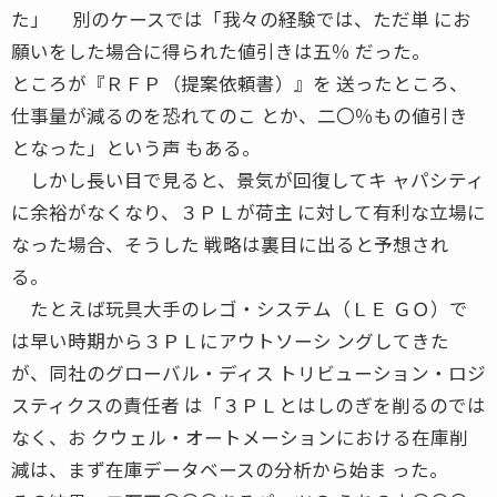
た」 別のケースでは「我々の経験では、ただ単 にお
願いをした場合に得られた値引きは五％ だった。
ところが『ＲＦＰ（提案依頼書）』を 送ったところ、
仕事量が減るのを恐れてのこ とか、二〇％もの値引き
となった」という声 もある。
しかし長い目で見ると、景気が回復してキ ャパシティ
に余裕がなくなり、３ＰＬが荷主 に対して有利な立場に
なった場合、そうした 戦略は裏目に出ると予想され
る。
たとえば玩具大手のレゴ・システム（ＬＥ ＧＯ）で
は早い時期から３ＰＬにアウトソーシ ングしてきた
が、同社のグローバル・ディス トリビューション・ロジ
スティクスの責任者 は「３ＰＬとはしのぎを削るのでは
なく、お クウェル・オートメーションにおける在庫削
減は、まず在庫データベースの分析から始ま った。