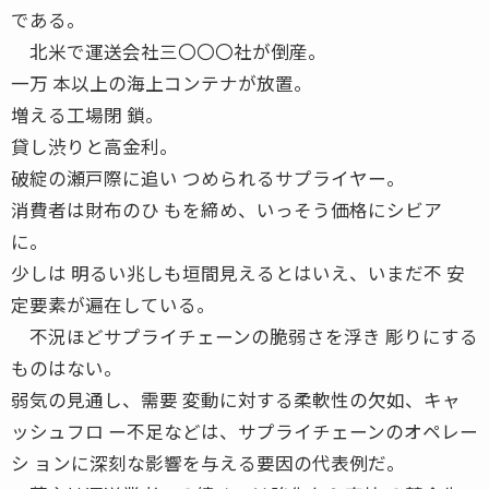
である。
北米で運送会社三〇〇〇社が倒産。
一万 本以上の海上コンテナが放置。
増える工場閉 鎖。
貸し渋りと高金利。
破綻の瀬戸際に追い つめられるサプライヤー。
消費者は財布のひ もを締め、いっそう価格にシビア
に。
少しは 明るい兆しも垣間見えるとはいえ、いまだ不 安
定要素が遍在している。
不況ほどサプライチェーンの脆弱さを浮き 彫りにする
ものはない。
弱気の見通し、需要 変動に対する柔軟性の欠如、キャ
ッシュフロ ー不足などは、サプライチェーンのオペレー
シ ョンに深刻な影響を与える要因の代表例だ。