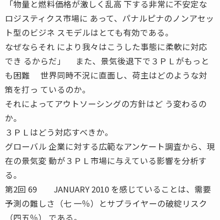
「物量と燃料価格が激しく乱高 下する非常に不安定な
ロジスティクス市場に あって、パナルピナのノンアセッ
ト型のビジネ スモデルはとても有効である。
なぜならそれ により我々はこうした事態に柔軟に対応
でき るからだ」 また、景気後退下で３ＰＬがもっと
も困難 世界同時不況に直面し、荷主はどのような対
策を打っ ているのか。
それによってアウトソーシングの方針はど う変わるの
か。
３ＰＬはどう対応すべきか。
グローバル 企業に対する広範なアンケート調査から、現
在の景気変 動が３ＰＬ市場に与えている影響を分析す
る。
第2回 69 JANUARY 2010 を感じていることは、需要
予測の難しさ（七 一％）とサプライヤーの破綻リスク
（四五％） である。