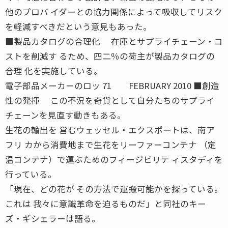
他のプロバ イダーとの協力関係によって吸収してリスク
を軽減すべきだという意見もあった。
■製品カタログの合理化 在庫とサプライチェーン・コ
ストを削減す るため、四二％の荷主が製品カタログの
合理 化を実施している。
電子部品メーカーのロッ 71 FEBRUARY 2010 ■創造
性の発揮 この不況を奇貨として自分たちのサプライ
チェーンを見直す動きもある。
生花の輸出を 営むウェッセル・エクスポートは、南ア
フリ カから消費地まで生花をリーファーコンテナ （定
温コンテナ）で運ぶためのフィージビリテ ィスタディを
行っている。
「現在、どの花が その方法で運搬可能かを探っている。
これは 我々に意識革命を迫るものだ」と同社のキー
ズ・ギシェラーは語る。