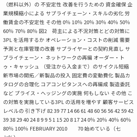
（燃料以外）の 不安定性 改善を行うための 資金確保 企
業規模縮小による サプライチェーン・スキルの劣化 労
働賃金の不安定性 その他 0％ 10％ 20％ 30％ 40％ 50％
60％ 70％ 80％ 図2 荷主による不況対策とどの対策に
3PL を活用するか オペレーション・コストの削減 需要
予測と在庫管理の改善 サプライヤーとの契約見直し サ
プライチェーン・ ネットワークの再編 オーダー・ト
ゥ・キャッシュ （受注から入金まで）のサイクル短縮
新市場の開拓／新製品の投入 固定費の変動費化 製品カ
タログの合理化 コアコンピタンスへの再編成 製造委託
など プライス・ヘッジングの実施 何もしない その他 こ
の対策を実施している3PL の活用を増やす 顧客サービス
レベルの 引き下げ 82 39 77 14 66 61 48 60 56 56 42 59 42
39 38 29 40 24 8 9 9 5 1 15 20 8 17 24 0％ 20％ 40％ 60％
80％ 100％ FEBRUARY 2010 70 始めている（七