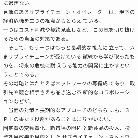
に過ぎない。
見識のあるサプライチェーン・オペレーター は、現下の
経済危機を二つの視点からとらえ ている。
一つはコスト削減や契約見直しなど、 この嵐を切り抜け
るための当面の対策である。
そして、もう一つはもっと長期的な視点に 立って、い
まサプライチェーンが受けている 試練から学び取ったも
のを、将来の危機に耐 えうる能力の開発に生かすとい
うことである。
その戦略とはたとえばネットワークの再編成 であり、取
引先や競合相手さえも巻き込む革 新的なコラボレーシ
ョンなどだ。
当面の対策と長期的なアプローチのどちら にも、３
ＰＬの果たす役割があることはまち がいない。
固定費の変動費化、新市場の開拓 と新製品の投入、投
資効果改善を目的とした サプライチェーン・ネットワー