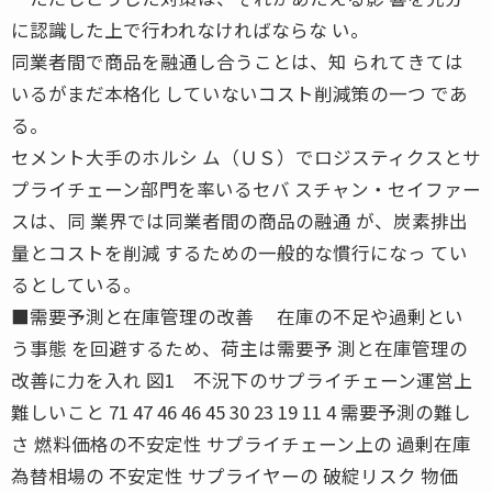
に認識した上で行われなければならな い。
同業者間で商品を融通し合うことは、知 られてきては
いるがまだ本格化 していないコスト削減策の一つ であ
る。
セメント大手のホルシ ム（ＵＳ）でロジスティクスとサ
プライチェーン部門を率いるセバ スチャン・セイファー
スは、同 業界では同業者間の商品の融通 が、炭素排出
量とコストを削減 するための一般的な慣行になっ てい
るとしている。
■需要予測と在庫管理の改善 在庫の不足や過剰とい
う事態 を回避するため、荷主は需要予 測と在庫管理の
改善に力を入れ 図1 不況下のサプライチェーン運営上
難しいこと 71 47 46 46 45 30 23 19 11 4 需要予測の難し
さ 燃料価格の不安定性 サプライチェーン上の 過剰在庫
為替相場の 不安定性 サプライヤーの 破綻リスク 物価