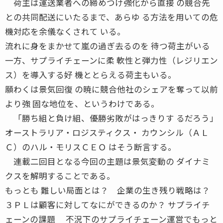
荷主は運送業者への締めつけ強化から直接 の競合先
との共同配送にいたるまで、あらゆ る方法を用いての危
機対応を余儀なくされて いる。
流れに身をまかせて嵐の過ぎ去るのを 待つ荷主がいる
一方、サプライチェーンに柔 軟性と弾力性（レジリエン
ス）を導入する好 機ととらえる荷主もいる。
願わくは景気回復 の暁に競合他社のシェアを奪って以前
より強 固な地位を、というわけである。
「勝ち組と負け組、優勝劣敗がはっきりす るだろう」
オーストラリア・ロジスティクス・ カウンシル（ＡＬ
Ｃ）のハル・モリスＣＥＯ はそう断言する。
連載二回目となる今回の主題は景気変動の ダイナミ
クスを解明することである。
もっとも 難しい局面とは？ 企業の生き残り戦略は？
３ＰＬは顧客に対してなにができるのか？ サプライチ
ェーンの課題 不況下のサプライチェーン運営でもっと