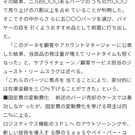
その結果、二万四〇〇〇あるパーツの うちの六〇〇〇
で売り上げの八割以上を占め ていることが判明した。
そこでその中からさ らに五〇〇〇パーツを選び、バイ
ヤーの目を 引くようおすすめ品として前面に打ち出し
た。
「このデータを顧客やアカウントマネージャ ーに公表
した結果、当該品の発注量が増えて リードタイムも短く
なった」と、サプライチェ ーン／顧客サービス担当のジ
ュースト・リー ムスラグは述べる。
「これらのパーツに焦点を 当てることにより、部分的に
は在庫金額を三 〇％下げることができた」という。
■固定費の変動費化 前述のバージ売却のケースでは奏
功しなか ったが、固定費の変動費化を挙げる荷主は四
二％に上る。
ロジスティクス機能の３ＰＬへ のアウトソーシングや、
新しい技術を導入す る際のＳａａＳやペイ・パー・ユ