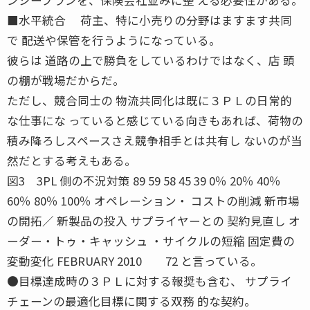
■水平統合 荷主、特に小売りの分野はますます共同
で 配送や保管を行うようになっている。
彼らは 道路の上で勝負をしているわけではなく、店 頭
の棚が戦場だからだ。
ただし、競合同士の 物流共同化は既に３ＰＬの日常的
な仕事にな っていると感じている向きもあれば、荷物の
積み降ろしスペースさえ競争相手とは共有し ないのが当
然だとする考えもある。
図3 3PL 側の不況対策 89 59 58 45 39 0％ 20％ 40％
60％ 80％ 100％ オペレーション・ コストの削減 新市場
の開拓／ 新製品の投入 サプライヤーとの 契約見直し オ
ーダー・トゥ・キャッシュ ・サイクルの短縮 固定費の
変動変化 FEBRUARY 2010 72 と言っている。
●目標達成時の３ＰＬに対する報奨も含む、 サプライ
チェーンの最適化目標に関する双務 的な契約。