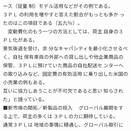
ース（従量 制）モデル活用などがその例である。
３ＰＬ の利用を増やすと答えた割合がもっとも多か っ
たのはこの項目である（五九％）。
変動費化のもう一つの方法としては、荷主 自身の３
ＰＬ化がある。
景気後退を受け、余 分なキャパシティを最小化させるべ
く、自社 保有車両の外部への貸し出しや他企業商品の
保管、３ＰＬに預けていた商品の自社配送セ ンターへ
の取り込みなど、固定費の有効活用 に乗り出した米国の
小売業の例もある。
互いに協力しあうことが不可欠であると思い 知らされ
た」と語っている。
■新市場の開拓／新製品の投入 グローバル展開をす
る上で、荷主の多くは ３ＰＬの力に期待している。
通常３ＰＬは 地域の事情に精通し、グローバル取引に