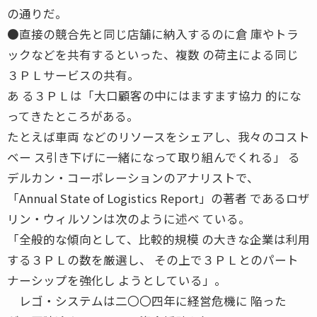
の通りだ。
●直接の競合先と同じ店舗に納入するのに倉 庫やトラ
ックなどを共有するといった、複数 の荷主による同じ
３ＰＬサービスの共有。
あ る３ＰＬは「大口顧客の中にはますます協力 的にな
ってきたところがある。
たとえば車両 などのリソースをシェアし、我々のコスト
ベー ス引き下げに一緒になって取り組んでくれる」 る
デルカン・コーポレーションのアナリストで、
「Annual State of Logistics Report」の著者 であるロザ
リン・ウィルソンは次のように述べ ている。
「全般的な傾向として、比較的規模 の大きな企業は利用
する３ＰＬの数を厳選し、 その上で３ＰＬとのパート
ナーシップを強化し ようとしている」。
レゴ・システムは二〇〇四年に経営危機に 陥った