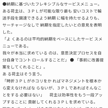
●納期に基づいたフレキシブルなサービスメニ ュー。
ある荷主は、３ＰＬが可能な限り最も 安いコストで輸
送手段を調達できるよう納期 に幅を持たせるよりも、
サーチャージなしで 納期を指定したいとの意見を表明
した。
「よ くあるのは平均的納期をベースにしたサービ スメ
ニューである。
我々が本当に求めている のは、意思決定プロセスを自
分自身でコント ロールすることだ」 ● 「事前に改善提
案をしてくれること」。
あ る荷主はそう言う。
「時折３ＰＬがホコリをか ればマネジメントを根本か
ら変えなければな らないが、３ＰＬであればそんなこ
とをする 必要はない」 荷主は効率性をもう一段アッ
プすることに 貢献してくれる３ＰＬを求めている。