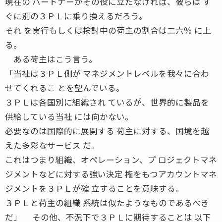
現在の パートナーがその役に立たなければ、彼らは す
ぐに別の３ＰＬに乗り換えるだろう。
それ を実行もしくは検討中の荷主の割合は二六％ に上
る。
ある荷主はこう言う。
「当社は３ＰＬ側が マネジメントレベルを我々に合わ
せてくれるこ とを望んでいる。
３ＰＬは各国別に組織され ているが、世界的に製品を
供給している当社 には向かない。
必要なのは国際的に展開する 荷主に対する、国境を越
えた多彩なサービス だ。
これはつまり組織、オペレーション、プ ロジェクトマネ
ジメントなどに対する強い決定 権をもつアカウントマネ
ジメントを３ＰＬが確 立することを意味する。
３ＰＬと荷主の組織 系統は似たようなものであるべき
だ」 その他、不況下で３ＰＬに期待することは 以下