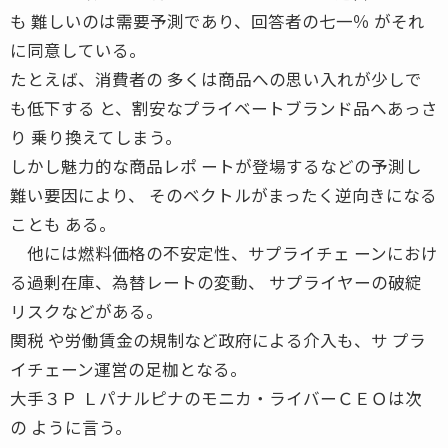
も 難しいのは需要予測であり、回答者の七一％ がそれ
に同意している。
たとえば、消費者の 多くは商品への思い入れが少しで
も低下する と、割安なプライベートブランド品へあっさ
り 乗り換えてしまう。
しかし魅力的な商品レポ ートが登場するなどの予測し
難い要因により、 そのベクトルがまったく逆向きになる
ことも ある。
他には燃料価格の不安定性、サプライチェ ーンにおけ
る過剰在庫、為替レートの変動、 サプライヤーの破綻
リスクなどがある。
関税 や労働賃金の規制など政府による介入も、サ プラ
イチェーン運営の足枷となる。
大手３Ｐ Ｌパナルピナのモニカ・ライバーＣＥＯは次
の ように言う。