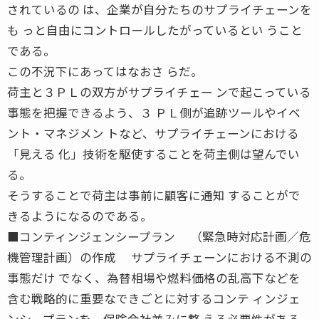
されているの は、企業が自分たちのサプライチェーンを
も っと自由にコントロールしたがっているとい うこと
である。
この不況下にあってはなおさ らだ。
荷主と３ＰＬの双方がサプライチェー ンで起こっている
事態を把握できるよう、３ ＰＬ側が追跡ツールやイベ
ント・マネジメン トなど、サプライチェーンにおける
「見える 化」技術を駆使することを荷主側は望んでい
る。
そうすることで荷主は事前に顧客に通知 することがで
きるようになるのである。
■コンティンジェンシープラン （緊急時対応計画／危
機管理計画）の作成 サプライチェーンにおける不測の
事態だけ でなく、為替相場や燃料価格の乱高下などを
含む戦略的に重要なできごとに対するコンテ ィンジェ
ンシープランを、保険会社並みに整 える必要性がある。