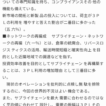
つい ての専門知識を持ち、コンプライアンスその 他の
機能も備えている。
新市場の開拓と新製 品の投入については、荷主が３Ｐ
Ｌの利用を 増やすと答えた割合が二番目に多かった
（五 六％）。
■ネットワークの再編成 サプライチェーン・ネットワ
ークの再編（六 一％）とは、倉庫の統廃合、リバースロ
ジス ティクスの活用、輸送時間短縮と確実性向上 を目
的とした近隣地域での調達などを指す。
投資効率改善を目的としてサプライチェーン を再構築す
ることは、３ＰＬ利用の増加理由 として三番目に多
い。
現状のオペレーションを批判的に点検し無 駄を排除
するのに、今回の世界的不況はよい 機会である。
また、サプライチェーンを最大 需要に合わせるのではな
く平均値に合わせて 設計し、需要の振幅は３ＰＬその