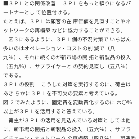
■３ＰＬとの関係改善 ３ＰＬをもっと頼りになるパ
ートナーとし て位置付ける。
たとえば、３ＰＬは顧客の在 庫価値を見直すことやネ
ットワークの再構築 などに協力することができる。
図３にあるように、３ＰＬ側の不況対策で いちばん
多いのはオペレーション・コストの削 減で（八
九％）、それに続くのが新市場の開 拓と新製品の投入
（五九％）、サプライヤーと の契約見直し（五八％）
である。
３ＰＬの役割 こうした対策を実行するのに、荷主は
あき らかに３ＰＬを不可欠の要素と考えている。
図 ２でみたように、固定費を変動費化するのに 六〇％
以上が３ＰＬを活用すると答えている。
荷主が３ＰＬの活用を見込んでいる対策と しては他
に、新市場の開拓と新製品の投入 （五六％）、サプラ
イチェーン・ネットワーク の再構築（四八％）、製造委