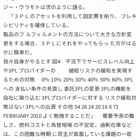
ジー・ウラモトは次のように語る。
「３ＰＬのアセットを利用して固定費を削り、 フレキ
シビリティを確保している。
製品のフ ルフィルメントの方法について大きな方針変
更をする場合、３ＰＬにそれをやってもらっ た方がはる
かに簡単だ。
我々自身がやるとす 図4 不況下でサービスレベル向上
や3PL プロバイダーの 破綻リスクの緩和を実現す
るための対策 0％ 10％ 20％ 30％ 40％ 50％ 60％ 3PL
への 支払い条件の見直し 委託3PLの変更 3PLの機能を
自社に取り込む 3PLプロバイダーに対する リスク緩和対
策はない 3PLへの出資 その他 54 26 24 20 16 8 73
FEBRUARY 2010 よく勉強することだ」 需要予測の難
しさ、燃料コストと為替相場 の不安定、過剰在庫など
は、この困難な時期 に荷主が直面している課題の一部