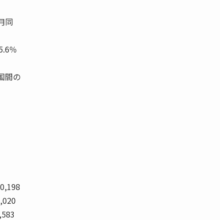
月同
.6％
国間の
1
90,198
,020
,583