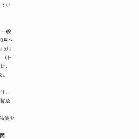
してい
 一般
10月〜
月 5月
） （ト
量は、
た。
だし、
空輸及
8％減少
が同