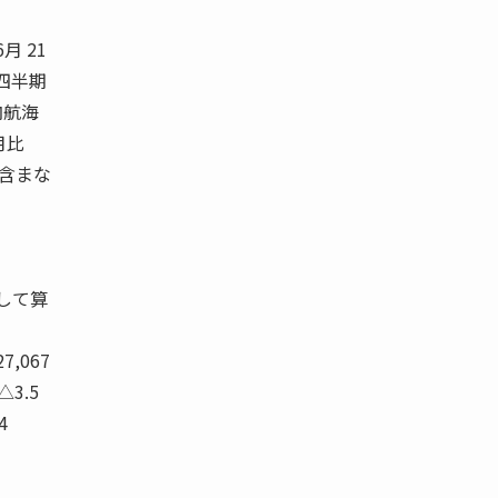
月 21
度四半期
内航海
月比
は含まな
して算
27,067
 △3.5
4