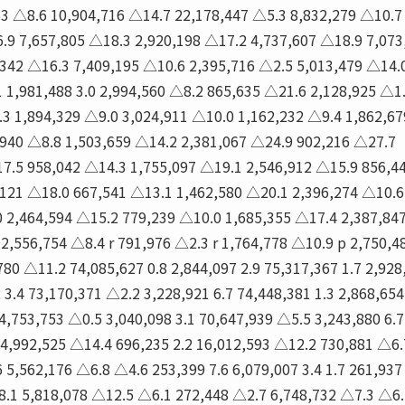
63 △8.6 10,904,716 △14.7 22,178,447 △5.3 8,832,279 △10.7
.9 7,657,805 △18.3 2,920,198 △17.2 4,737,607 △18.9 7,073
342 △16.3 7,409,195 △10.6 2,395,716 △2.5 5,013,479 △14.
 1,981,488 3.0 2,994,560 △8.2 865,635 △21.6 2,128,925 △1
3 1,894,329 △9.0 3,024,911 △10.0 1,162,232 △9.4 1,862,67
,940 △8.8 1,503,659 △14.2 2,381,067 △24.9 902,216 △27.7
7.5 958,042 △14.3 1,755,097 △19.1 2,546,912 △15.9 856,4
,121 △18.0 667,541 △13.1 1,462,580 △20.1 2,396,274 △10.6
 2,464,594 △15.2 779,239 △10.0 1,685,355 △17.4 2,387,84
 2,556,754 △8.4 r 791,976 △2.3 r 1,764,778 △10.9 p 2,750,4
80 △11.2 74,085,627 0.8 2,844,097 2.9 75,317,367 1.7 2,928
 3.4 73,170,371 △2.2 3,228,921 6.7 74,448,381 1.3 2,868,654
74,753,753 △0.5 3,040,098 3.1 70,647,939 △5.5 3,243,880 6.7
14,992,525 △14.4 696,235 2.2 16,012,593 △12.2 730,881 △6.
5,562,176 △6.8 △4.6 253,399 7.6 6,079,007 3.4 1.7 261,937
8.1 5,818,078 △12.5 △6.1 272,448 △2.7 6,748,732 △7.3 △6.