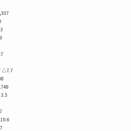
,307
0
.3
9
47
7 △7.7
88
,748
 3.5
7
 10.6
7