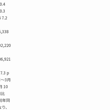
0.4
0.3
 7.2
5,338
02,220
86,921
7.3 p
1月〜3月
月 10
月比
前年同
なり、