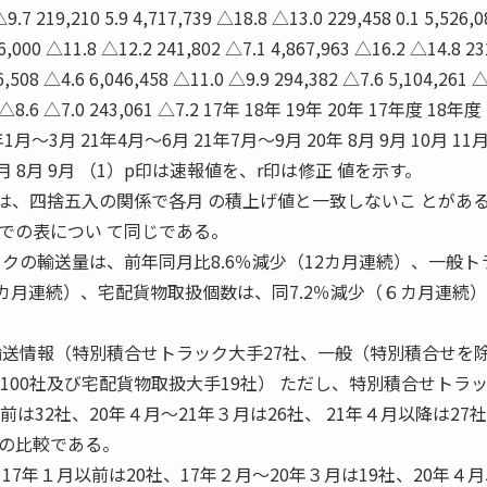
△9.7 219,210 5.9 4,717,739 △18.8 △13.0 229,458 0.1 5,526,0
16,000 △11.8 △12.2 241,802 △7.1 4,867,963 △16.2 △14.8 23
6,508 △4.6 6,046,458 △11.0 △9.9 294,382 △7.6 5,104,261 △
69 △8.6 △7.0 243,061 △7.2 17年 18年 19年 20年 17年度 18年度
年1月〜3月 21年4月〜6月 21年7月〜9月 20年 8月 9月 10月 11月
6月 7月 8月 9月 （1）p印は速報値を、r印は修正 値を示す。
は、四捨五入の関係で各月 の積上げ値と一致しないこ とがあ
5までの表につい て同じである。
クの輸送量は、前年同月比8.6％減少（12カ月連続）、一般ト
12カ月連続）、宅配貨物取扱個数は、同7.2％減少（６カ月連続
輸送情報（特別積合せトラック大手27社、一般（特別積合せを
,100社及び宅配貨物取扱大手19社） ただし、特別積合せトラ
は32社、20年４月〜21年３月は26社、 21年４月以降は27
との比較である。
7年１月以前は20社、17年２月〜20年３月は19社、20年４