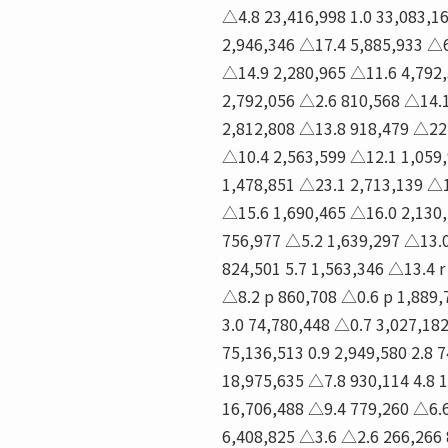
△4.8 23,416,998 1.0 33,083,1
2,946,346 △17.4 5,885,933 △6
△14.9 2,280,965 △11.6 4,792,
2,792,056 △2.6 810,568 △14.1
2,812,808 △13.8 918,479 △22.
△10.4 2,563,599 △12.1 1,059
1,478,851 △23.1 2,713,139 △1
△15.6 1,690,465 △16.0 2,130
756,977 △5.2 1,639,297 △13.0
824,501 5.7 1,563,346 △13.4 r
△8.2 p 860,708 △0.6 p 1,889,7
3.0 74,780,448 △0.7 3,027,182
75,136,513 0.9 2,949,580 2.8 
18,975,635 △7.8 930,114 4.8 
16,706,488 △9.4 779,260 △6.6 
6,408,825 △3.6 △2.6 266,266 