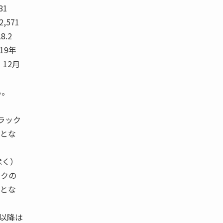
81
2,571
8.2
 19年
 12月
る。
ラック
）とな
除く）
ックの
社とな
月以降は