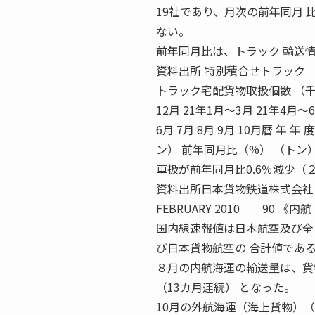
19社であり、月次の前年同月
ない。
前年同月比は、トラック 輸送
資料出所 特別積合せトラック 
トラック宅配貨物取扱個数 （千個） 1
12月 21年1月〜3月 21年4月〜6月
6月 7月 8月 9月 10月暦 年 
ン） 前年同月比（%） （トン
車扱が前年同月比0.6％減少（
資料出所日本貨物鉄
FEBRUARY 2010 90
国内線速報値は日本航空及び全
び日本貨物航空の 合計値であ
８月の内航海運の輸送量は、貨物
（13カ月連続） となった。
10月の外航海運（海上貨物）（