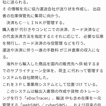
社に送られる。
そ の情報を元に協力運送会社が送り状を作成し、 出店
者の在庫保管先に集荷に向かう。
決済もＣ─ＬＩＮＫが管理する。
購入者が 代引きやコンビニでの決済、カード決済など
の代金決済方法を指定するとそれに応じて、 必要な伝票
を発行し、カード決済の与信管理 などを行う。
運送や決済に伴う一連の手数料 が三井倉庫の収入にな
る。
海外から輸入した商品を国内の販売先へ供 給するま
でのサプライチェーン全体を、荷主 に代わって管理する
システムも自社開発した。
これを３ＰＬ事業用システムとして位置づけ ている。
このシステムは輸出入書類の作成や貨物 のトレーシ
ングを行う「eDocTracer」、輸送 中も含め在庫を一元
管理する「webSIMS ／ cyberSIMS」、および将来の在