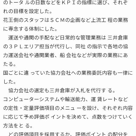
のトータ ルの日数などをＫＰＩの指標に選び、それぞ
れの目標を設定した。
花王側のスタッフはＳＣＭの企画など上流工 程の業務
に専念する体制にした。
運送や通関の手配など日常的な管理業務は 三井倉庫
の３ＰＬエリア担当が代行し、同社 の指示で各地の協
力運送会社や通関業者、船 会社などが実際の業務にあ
たる。
国ごとに違 っていた協力会社への業務委託内容も一律に
した。
協力会社の選定も三井倉庫が入札を代行す る。
コンピューターシステムや輸送能力、運 賃レートなど
の定性・定量評価項目のメニュ ーを設け、それぞれ内容
に応じて予め評価ポ イントを決めて、点数をつけていく
方法をと る。
どの評価項目を採用するか、評価ポイント の配分を