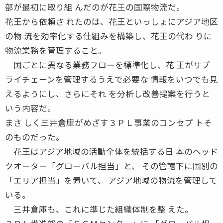
部が最初に取り組 んだのが花王の国際物流だ。
花王から依頼さ れたのは、花王といっしょにアジア地区
の物 流を効率化する仕組みを構築し、花王の代わ りに
物流業務を管理すること。
国ごとに異なる業務フローを標準化し、花 王がサプ
ライチェーンを管理するうえで必要な 情報をいつでも見
えるようにし、さらにそれ を分析し改善提案を行うと
いう内容だ。
まさ しく三井倉庫がめざす３ＰＬ事業のコンセプ トそ
のものだった。
花王はアジア地域の活動全体を統括する日 本のヘッド
クオーター「グローバル担当」と、 その管轄下に国別の
「エリア担当」を置いて、 アジア地域の物流を管理して
いる。
三井倉庫も、これに準じた組織体制を整 えた。