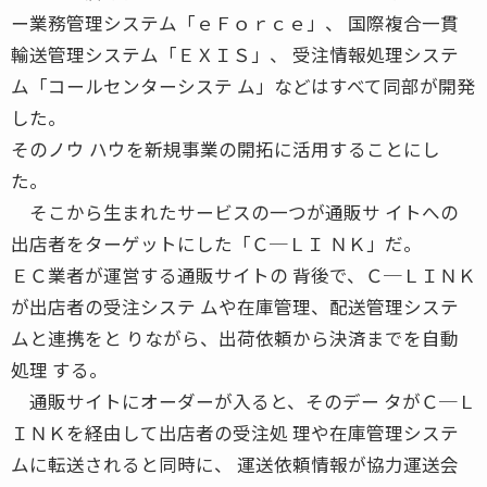
ー業務管理システム「ｅＦｏｒｃｅ」、 国際複合一貫
輸送管理システム「ＥＸＩＳ」、 受注情報処理システ
ム「コールセンターシステ ム」などはすべて同部が開発
した。
そのノウ ハウを新規事業の開拓に活用することにし
た。
そこから生まれたサービスの一つが通販サ イトへの
出店者をターゲットにした「Ｃ─ＬＩ ＮＫ」だ。
ＥＣ業者が運営する通販サイトの 背後で、Ｃ─ＬＩＮＫ
が出店者の受注システ ムや在庫管理、配送管理システ
ムと連携をと りながら、出荷依頼から決済までを自動
処理 する。
通販サイトにオーダーが入ると、そのデー タがＣ─Ｌ
ＩＮＫを経由して出店者の受注処 理や在庫管理システ
ムに転送されると同時に、 運送依頼情報が協力運送会