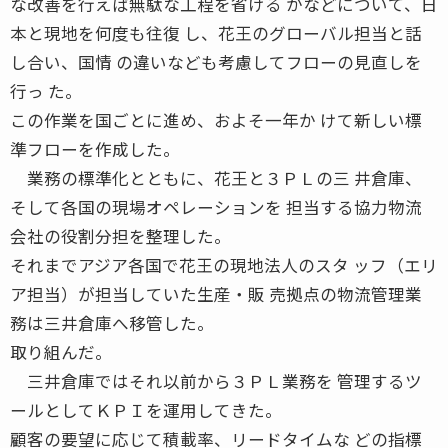
な改善を行えば無駄な工程を省ける かなどについて、日
本と現地を何度も往復 し、花王のグローバル担当と話
し合い、国情 の違いなども考慮してフローの見直しを
行っ た。
この作業を国ごとに進め、およそ一年か けて新しい標
準フローを作成した。
業務の標準化とともに、花王と３ＰＬの三 井倉庫、
そして各国の現場オペレーションを 担当する協力物流
会社の役割分担を整理した。
それまでアジア各国で花王の現地法人のスタ ッフ（エリ
ア担当）が担当していた生産・販 売拠点の物流管理業
務は三井倉庫へ移管した。
取り組んだ。
三井倉庫ではそれ以前から３ＰＬ業務を 管理するツ
ールとしてＫＰＩを運用してきた。
顧客の要望に応じて積載率、リードタイムな どの指標