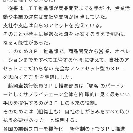
従来はＬＩＴ推進部が商品開発までを手が け、営業活
動や事業の運営は支社や支店が担 当していた。
支社や支店は自らのアセットを 抱えている。
そのことが荷主に最適な物流を 提案するうえで制約に
なる可能性があった。
このため３ＰＬ推進部で、商品開発から営 業、オペレ
ーションまでをすべて主管する体 制に変えて、自社のア
セットにこだわらない 完全なノンアセット型の３ＰＬ
を志向する方 針を明確にした。
藤岡圭執行役員３ＰＬ推進部長は「顧客 のパートナ
ーとしてサプライチェーン全体を俯 瞰的に見て最もいい
手段を提供するのが３Ｐ Ｌの本来の役割。
そのためには（組織上も） 自社のしがらみをすべて取り
払う必要があっ た」と説明する。
各国の業務フローを標準化 新体制の下で３ＰＬ推進