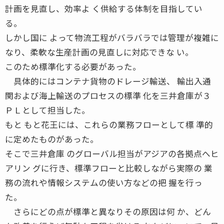
計画を見直し、効率よ く供給する体制を目指してい
る。
しかし国に よって物流工程がバラバラでは管理が複雑に
なり、柔軟な生産計画の見直しに対応できな い。
このため標準化する必要があった。
具体的にはコンテナ貨物のドレージ輸送、 輸出入通
関および海上輸送のプロセスの標準 化を三井倉庫が３
ＰＬとして担当した。
もと もと花王には、これらの業務フローとして標 準的
に定めたものがあった。
そこで三井倉庫 のグローバル担当がアジアの各拠点へヒ
アリン グに行き、標準フローと比較しながら実際の 業
務の流れや情報システムの使い方などの把 握を行っ
た。
さらにどの点が標準と異なりその原因は何 か、どん