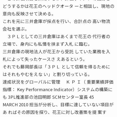
どうするかは花王のヘッドクオータ ーと相談し、現地の
意向も反映させて決める。
これを元に三井倉庫が採点を行い、合計点の 高い物流
会社を選ぶ。
３ＰＬとしての三井倉庫はあくまで花王の 代行者の
立場で、身内にも私情を挟まず入札 に臨む。
三井倉庫の現地法人が花王から受託 していた業務を入
札によって失ったケースさ えあるという。
それでも藤岡部長は「３ＰＬ として信頼を得るために
はそれもやむをえな い」と割り切っている。
達成状況をグローバルに管理 Ｋ Ｐ Ｉ（ 重要業績評価
指標： Key Performance Indicator）システムの構築に
も 3PL推進部の池田明郎 SCMセンター室長 45
MARCH 2010 担当が分析し、目標に達していない項目が
あ ればその原因を探り、花王に対し改善策を提 案す