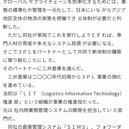
グローバル サプライチェーンを効率化するためには、業
務の標準化や管理を一元化して、日本にいな がらアジア
地区全体の物流の実態を把握でき る体制が必要だと判
断した。
ただし同社が単独でこれを実行しようとす れば、専
門人材の育成や多大なシステム投資 が必要になる。
そこで３ＰＬをパートナーと して共同で新体制の構築
に取り組むことにし た。
そのパートナーに三井倉庫を選んだ。
三井倉庫は二〇〇〇年代初頭から３ＰＬ 事業の強化
を進めている。
当初は「ＬＩＴ （Logistics Information Technology）
推進 部」という組織が事業の推進役だった。
元は 社内用業務管理システムの開発を担当してい た部
門だ。
同社の倉庫管理システム「ＳＩＭＳ」、フ ォワーダ