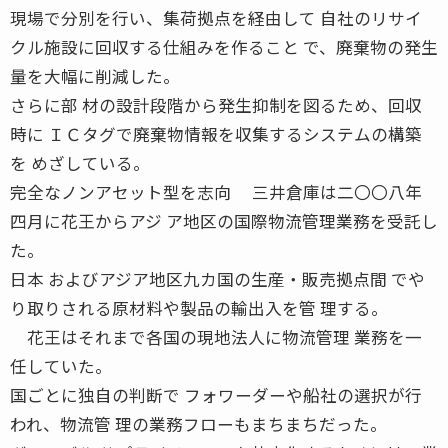
現場で分別を行い、集荷拠点を経由して 自社のリサイ
クル施設に回収する仕組みを作ること で、廃棄物の発生
量を大幅に削減した。
さらに部 材の設計段階から発生抑制を図るため、回収
時に ＩＣタグで廃棄物情報を収集するシステムの構築
を めざしている。
完全なノンアセット型を志向 三井倉庫は二〇〇八年
四月に花王からアジ ア地区の国際物流管理業務を受託し
た。
日本 およびアジア地区九カ国の生産・販売拠点間 でや
り取りされる原材料や製品の輸出入を管 理する。
花王はそれまで各国の現地法人に物流管理 業務を一
任していた。
国ごとに独自の判断で フォワーダーや船社の選択が行
われ、物流管 理の業務フローもまちまちだった。