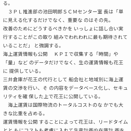
る。
３ＰＬ推進部の池田明郎ＳＣＭセンター室 長は「単
に見える化するだけでなく、重要な のはその先。
改善のためにどうするべきかを いっしょに話し合い実
行することがこの取り 組みでわれわれに最も期待されて
いることだ」 と強調する。
海上運賃情報も公開 ＫＰＩで収集する「時間」や
「量」など のデータだけでなく、生の運賃情報も花王
に 提供している。
三井倉庫が花王の代行として 船会社と地域別に海上運
賃の交渉を行い、そ の内容をデータベース化し、セキュ
リティを確 保した上で花王に公開している。
海上運賃は国際物流のトータルコストのな かでも大
きな比重を占める。
運賃情報を公開 することによって花王は、リードタイム
とと もにコストも考慮に入れて生産計画や在庫計 画を