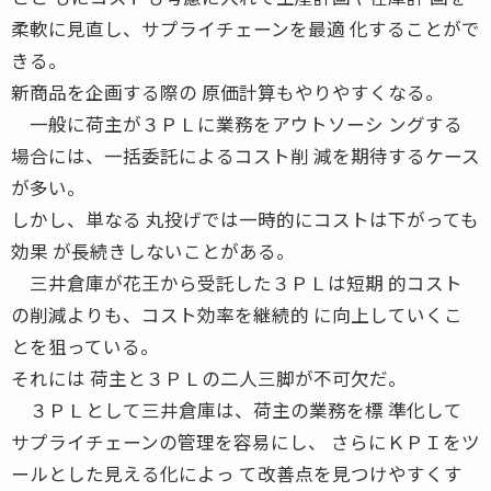
柔軟に見直し、サプライチェーンを最適 化することがで
きる。
新商品を企画する際の 原価計算もやりやすくなる。
一般に荷主が３ＰＬに業務をアウトソーシ ングする
場合には、一括委託によるコスト削 減を期待するケース
が多い。
しかし、単なる 丸投げでは一時的にコストは下がっても
効果 が長続きしないことがある。
三井倉庫が花王から受託した３ＰＬは短期 的コスト
の削減よりも、コスト効率を継続的 に向上していくこ
とを狙っている。
それには 荷主と３ＰＬの二人三脚が不可欠だ。
３ＰＬとして三井倉庫は、荷主の業務を標 準化して
サプライチェーンの管理を容易にし、 さらにＫＰＩをツ
ールとした見える化によっ て改善点を見つけやすくす