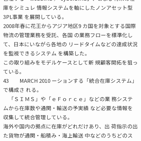
庫をシミュレ 情報システムを軸にしたノンアセット型
3PL事業 を展開している。
2008年春に花王からアジア地区9 カ国を対象とする国際
物流の管理業務を受託、各国 の業務フローを標準化し
て、日本にいながら各地の リードタイムなどの達成状況
を監視できるシステム を構築した。
この取り組みをモデルケースとして新 規顧客開拓を狙っ
ている。
43 MARCH 2010 ーションする「統合在庫システム」
で構成さ れる。
「ＳＩＭＳ」や「ｅＦｏｒｃｅ」などの業 務システ
ムから在庫数や通関・輸送の予実績 など必要な情報を
収集して統合管理している。
海外や国内の拠点に在庫がどれだけあり、出 荷指示の出
た貨物が通関・船積み・海上輸送 中などのうちどのス