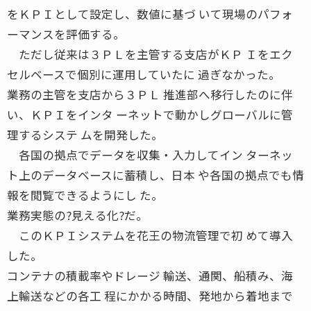
をＫＰＩとして設定し、数値に基づ いて現場のパフォ
ーマンスを評価する。
ただし従来は３ＰＬを主管する支店がＫＰ Ｉをエク
セルベースで個別に運用していたに 過ぎなかった。
業務の主管を支店から３ＰＬ 推進部へ移行したのに伴
い、ＫＰＩをインタ ーネットで動かしグローバルに管
理するシステ ムを開発した。
各国の拠点でデータを収集・入力してイン ターネッ
ト上のデータベースに蓄積し、日本 や各国の拠点でも情
報を閲覧できるようにし た。
業務実態の?見える化?だ。
このＫＰＩシステムを花王の物流管理で初 めて導入
した。
コンテナの積載率やドレージ 輸送、通関、船積み、海
上輸送などの各工 程にかかる時間、発地から着地まで