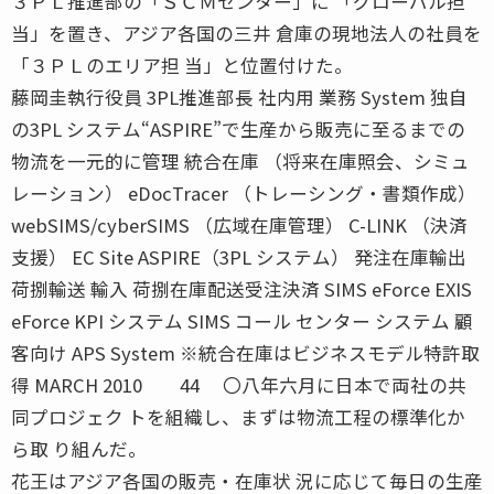
３ＰＬ推進部の「ＳＣＭセンター」に 「グローバル担
当」を置き、アジア各国の三井 倉庫の現地法人の社員を
「３ＰＬのエリア担 当」と位置付けた。
藤岡圭執行役員 3PL推進部長 社内用 業務 System 独自
の3PL システム“ASPIRE”で生産から販売に至るまでの
物流を一元的に管理 統合在庫 （将来在庫照会、シミュ
レーション） eDocTracer （トレーシング・書類作成）
webSIMS/cyberSIMS （広域在庫管理） C-LINK （決済
支援） EC Site ASPIRE（3PL システム） 発注在庫輸出
荷捌輸送 輸入 荷捌在庫配送受注決済 SIMS eForce EXIS
eForce KPI システム SIMS コール センター システム 顧
客向け APS System ※統合在庫はビジネスモデル特許取
得 MARCH 2010 44 〇八年六月に日本で両社の共
同プロジェク トを組織し、まずは物流工程の標準化か
ら取 り組んだ。
花王はアジア各国の販売・在庫状 況に応じて毎日の生産