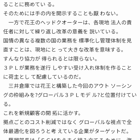
ることに務めてい る。
そのためには手の内を開示することも厭 わない。
一方で花王のヘッドクオーターは、各現地 法人の責
任者に対して繰り返し改革の意義を 説いている。
国情の異なる複数の国の業務を 標準化し管理体制を見
直すことは、現地にと って大きな改革を意味する。
すんなり協力が 得られるとは限らない。
３ＰＬが業務を遂行 しやすい受け入れ体制を作ること
に荷主とし て配慮しているのだ。
三井倉庫では花王と構築した今回のアウト ソーシン
グの枠組みを?グローバル３ＰＬモデ ル?と位置付けてい
る。
これを新規顧客の開 拓に活かす。
拠点ごとのコスト削減ではなく グローバルな視点で全
体最適化を図ろうと考 えている企業がターゲットだ。
藤岡部長は「ＳＣＭをうまく組み立てる ために、海