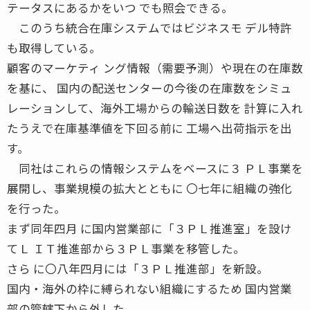
テータスにあるかをいつ でも照会できる。
このうち統合在庫システムではビジネスモ デル特許
も取得している。
顧客のマーケティ ング情報（需要予測）や現在の在庫数
を基に、 国内の配送センターの今後の在庫数をシミュ
レーションして、海外工場からの輸送日数を 計算に入れ
たうえで在庫基準値を下回る前に 工場へ出荷指示を出
す。
同社はこれらの情報システムをベースに３ ＰＬ事業を
展開し、事業規模の拡大とともに 〇七年に組織の強化
を行った。
まず同年四月 に国内営業部に「３ＰＬ推進室」を設け
てＬ ＩＴ推進部から３ＰＬ事業を移管した。
さら に〇八年四月には「３ＰＬ推進部」を新設。
国内・海外の枠に縛られない組織にするため 国内営業
部の管轄下から外した。