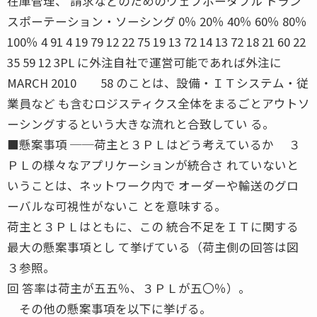
在庫管理、 請求などのためのウェブポータブル トラン
スポーテーション・ソーシング 0％ 20％ 40％ 60％ 80％
100％ 4 91 4 19 79 12 22 75 19 13 72 14 13 72 18 21 60 22
35 59 12 3PL に外注自社で運営可能であれば外注に
MARCH 2010 58 のことは、設備・ＩＴシステム・従
業員など も含むロジスティクス全体をまるごとアウトソ
ーシングするという大きな流れと合致してい る。
■懸案事項 ──荷主と３ＰＬはどう考えているか ３
ＰＬの様々なアプリケーションが統合さ れていないと
いうことは、ネットワーク内で オーダーや輸送のグロ
ーバルな可視性がないこ とを意味する。
荷主と３ＰＬはともに、この 統合不足をＩＴに関する
最大の懸案事項とし て挙げている（荷主側の回答は図
３参照。
回 答率は荷主が五五％、３ＰＬが五〇％）。
その他の懸案事項を以下に挙げる。