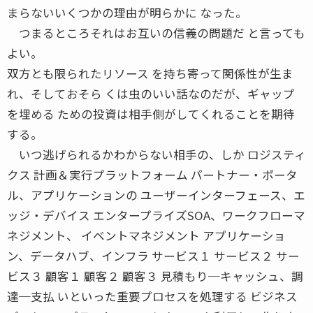
まらないいくつかの理由が明らかに なった。
つまるところそれはお互いの信義の問題だ と言っても
よい。
双方とも限られたリソース を持ち寄って関係性が生ま
れ、そしておそら くは虫のいい話なのだが、ギャップ
を埋める ための投資は相手側がしてくれることを期待
する。
いつ逃げられるかわからない相手の、しか ロジスティ
クス 計画＆実行プラットフォーム パートナー・ポータ
ル、アプリケーションの ユーザーインターフェース、エ
ッジ・デバイス エンタープライズSOA、ワークフローマ
ネジメント、 イベントマネジメント アプリケーショ
ン、データハブ、インフラ サービス１ サービス２ サー
ビス３ 顧客１ 顧客２ 顧客３ 見積もり─キャッシュ、調
達─支払 いといった重要プロセスを処理する ビジネス