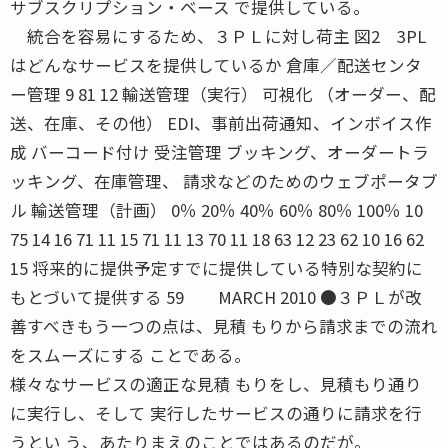
サブスクリプション・ベース で提供している。
統合を容易にするため、３ＰＬに対し荷主 図2 3PL
はどんなサービスを提供しているか 倉庫／配送センタ
ー管理 9 81 12 輸送管理（実行） 可視化 （オーダー、配
送、在庫、その他） EDI、事前出荷通知、インボイス作
成 バーコード付け 受注管理 ブッキング、オーダートラ
ッキング、在庫管理、 請求などのためのウェブポータブ
ル 輸送管理（計画） 0％ 20％ 40％ 60％ 80％ 100％ 10
75 14 16 71 11 15 71 11 13 70 11 18 63 12 23 62 10 16 62
15 将来的に提供予定すでに提供している特別な契約に
もとづいて提供する 59 MARCH 2010 ●３ＰＬが改
善すべきもう一つの点は、見積 もりから請求までの流れ
をスムーズにする ことである。
様々なサービスの適正な見積 もりをし、見積もり通り
に実行し、そして 実行したサービスの通りに請求を行
うとい う、あたりまえのことではあるのだが。