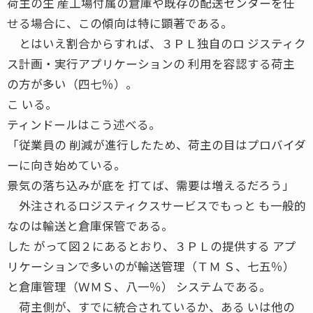
荷主の生 産工場付属の倉庫や既存の配送センターを任
せる場合に、この傾向は特に顕著である。
とはいえ割合からすれば、３ＰＬ独自のロ ジスティク
ス計画・実行アプリケーションの 利用を容認する荷主
の方が多い（四七％）。
こ いる。
ティンドールはこう述べる。
「従業員の 削減が進行したため、荷主の目はプロバイダ
ーに向き始めている。
景気の落ち込みが底を 打てば、需要は増えるだろう」
外注されるロジスティクスサービスでもっと も一般的
なのは輸送と倉庫保管である。
した がって図２にあるとおり、３ＰＬの提供する アプ
リケーションで多いのが輸送管理（ＴＭ Ｓ、七五％）
と倉庫管理（ＷＭＳ、八一％） システムである。
荷主側が、すでに統合されているか、ある いは他の