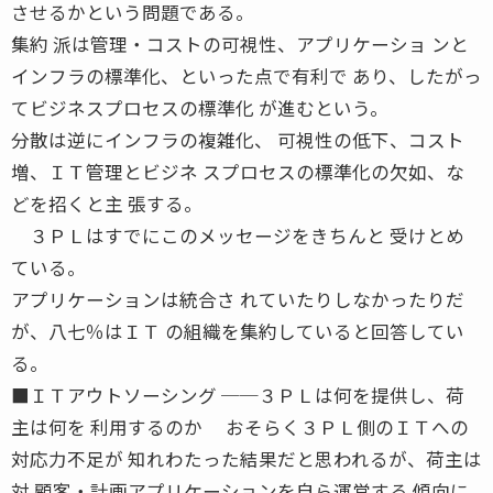
させるかという問題である。
集約 派は管理・コストの可視性、アプリケーショ ンと
インフラの標準化、といった点で有利で あり、したがっ
てビジネスプロセスの標準化 が進むという。
分散は逆にインフラの複雑化、 可視性の低下、コスト
増、ＩＴ管理とビジネ スプロセスの標準化の欠如、な
どを招くと主 張する。
３ＰＬはすでにこのメッセージをきちんと 受けとめ
ている。
アプリケーションは統合さ れていたりしなかったりだ
が、八七％はＩＴ の組織を集約していると回答してい
る。
■ＩＴアウトソーシング ──３ＰＬは何を提供し、荷
主は何を 利用するのか おそらく３ＰＬ側のＩＴへの
対応力不足が 知れわたった結果だと思われるが、荷主は
対 顧客・計画アプリケーションを自ら運営する 傾向に