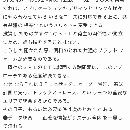
すれば、アプリケーションの デザインとリンクを様々
に組み合わせていろ いろなニーズに対応できる上に、共
有基盤の 標準化というメリットも享受できる。
投資し たものがすべての３ＰＬと荷主の関係性に役 立
つため、誰も損をすることはない。
こうし た開かれた扉、調和のとれた共通のプラット フ
ォームが必要なのである。
既存の３ＰＬのＩＴに起因する諸問題は、 このアプ
ローチである程度解決できる。
なぜ ならそれは３ＰＬと荷主を、オーダー管理、 輸送
計画と実行、トラックとトレース、とい う三つの重要な
エリアで統合するからである。
その骨子、あるいは必要条件は次のとおりで ある。
●データ統合──正確な情報がシステム全体 を一貫し
て流れる。