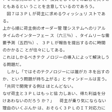
ともあるとい うことを含意しているのであろう。
図７は３ＰＬが荷主に求めるウィッシュリ ストであ
る。
上から順に荷主側のオーダー管 理システムへのリアル
タイムのインターフェー ス（六三％）、タイムリーな需
要予測（五四％）、 ３ＰＬが報告を提出するのに時間
のかかるこ とが往々にしてある。
これはしかるべきテク ノロジーの導入によって解決しう
る問題だ。
しかし「ではそのテクノロジーには誰がカ ネを出すの
か、という問題が持ち上がる」と ティンドールは言う。
「共同で開発する例は ほとんどない。
なぜ荷主と３ＰＬはもっと協 力しあい、得た利益を分
けあわないのだろう か？」 荷主が乗り気にならない
理由のいくぶんか は、おそらく３ＰＬのＩＴ対応力に