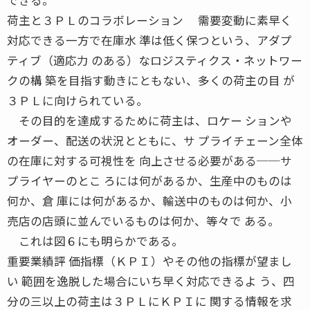
荷主と３ＰＬのコラボレーション 需要変動に素早く
対応できる一方で在庫水 準は低く保つという、アダプ
ティブ（適応力 のある）なロジスティクス・ネットワー
クの構 築を目指す動きにともない、多くの荷主の目 が
３ＰＬに向けられている。
その目的を達成するために荷主は、ロケー ションや
オーダー、配送の状況とともに、サ プライチェーン全体
の在庫に対する可視性を 向上させる必要がある──サ
プライヤーのとこ ろには何があるか、生産中のものは
何か、倉 庫には何があるか、輸送中のものは何か、小
売店の店頭に並んでいるものは何か、等々で ある。
これは図６にも明らかである。
重要業績評 価指標（ＫＰＩ）やその他の指標が望まし
い 範囲を逸脱した場合にいち早く対応できるよ う、四
分の三以上の荷主は３ＰＬにＫＰＩに 関する情報を求