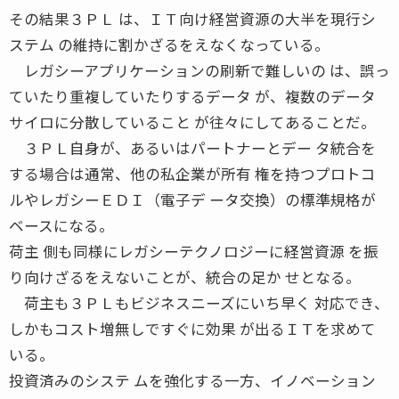
その結果３ＰＬ は、ＩＴ向け経営資源の大半を現行シ
ステム の維持に割かざるをえなくなっている。
レガシーアプリケーションの刷新で難しいの は、誤っ
ていたり重複していたりするデータ が、複数のデータ
サイロに分散していること が往々にしてあることだ。
３ＰＬ自身が、あるいはパートナーとデー タ統合を
する場合は通常、他の私企業が所有 権を持つプロトコ
ルやレガシーＥＤＩ（電子デ ータ交換）の標準規格が
ベースになる。
荷主 側も同様にレガシーテクノロジーに経営資源 を振
り向けざるをえないことが、統合の足か せとなる。
荷主も３ＰＬもビジネスニーズにいち早く 対応でき、
しかもコスト増無しですぐに効果 が出るＩＴを求めて
いる。
投資済みのシステ ムを強化する一方、イノベーション