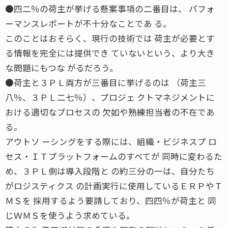
●四二％の荷主が挙げる懸案事項の二番目は、 パフォ
ーマンスレポートが不十分なことであ る。
このことはおそらく、現行の技術では 荷主が必要とす
る情報を完全には提供でき ていないという、より大き
な問題にもつな がるだろう。
●荷主と３ＰＬ両方が三番目に挙げるのは （荷主三
八％、３ＰＬ二七％）、プロジェ クトマネジメントに
おける適切なプロセスの 欠如や熟練担当者の不在であ
る。
アウトソ ーシングをする際には、組織・ビジネスプ ロ
セス・ＩＴプラットフォームのすべてが 同時に変わるた
め、３ＰＬ側は導入段階と の約三分の一は、自分たち
がロジスティクス の計画実行に使用しているＥＲＰやＴ
ＭＳを 採用するよう要請しており、四四％が荷主と 同
じＷＭＳを使うよう求めている。