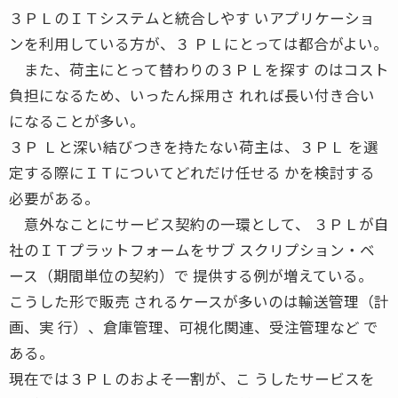
３ＰＬのＩＴシステムと統合しやす いアプリケーショ
ンを利用している方が、３ ＰＬにとっては都合がよい。
また、荷主にとって替わりの３ＰＬを探す のはコスト
負担になるため、いったん採用さ れれば長い付き合い
になることが多い。
３Ｐ Ｌと深い結びつきを持たない荷主は、３ＰＬ を選
定する際にＩＴについてどれだけ任せる かを検討する
必要がある。
意外なことにサービス契約の一環として、 ３ＰＬが自
社のＩＴプラットフォームをサブ スクリプション・ベ
ース（期間単位の契約）で 提供する例が増えている。
こうした形で販売 されるケースが多いのは輸送管理（計
画、実 行）、倉庫管理、可視化関連、受注管理など で
ある。
現在では３ＰＬのおよそ一割が、こ うしたサービスを