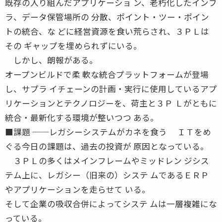
既存の入り組んだアプリケーショ ン、老朽化したインフ
ラ、データ保管場所の 分散、ポイント・ツー・ポイン
トの統合、な どに経営資源を食い荒らされ、３ＰＬは
その ギャップを埋められずにいる。
しかし、朗報がある。
オープンビルドで柔 軟な統合プラットフォームが登場
し、サプラ イチェーンの計画・実行に使用しているアプ
リケーションとテクノロジーを、荷主と３Ｐ Ｌがともに
統合・最新化する環境が整いつつ ある。
■課題 ──レガシーシステムがカネを食う ＩＴをめ
ぐる今日の課題は、過去の投資が 原因となっている。
３ＰＬの多くはメインフレームやミッドレン ジシス
テム上に、レガシー（旧来の）システ ムであるＥＲＰ
やアプリケーションを走らせて いる。
そして企業の吸収合併によってシステ ムは一層複雑にな
っている。