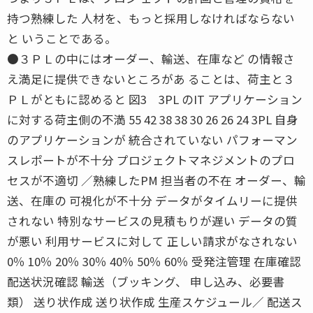
持つ熟練した 人材を、もっと採用しなければならない
と いうことである。
●３ＰＬの中にはオーダー、輸送、在庫など の情報さ
え満足に提供できないところがあ ることは、荷主と３
ＰＬがともに認めると 図3 3PL のIT アプリケーション
に対する荷主側の不満 55 42 38 38 30 26 26 24 3PL 自身
のアプリケーションが 統合されていない パフォーマン
スレポートが不十分 プロジェクトマネジメントのプロ
セスが不適切 ／熟練したPM 担当者の不在 オーダー、輸
送、在庫の 可視化が不十分 データがタイムリーに提供
されない 特別なサービスの見積もりが遅い データの質
が悪い 利用サービスに対して 正しい請求がなされない
0％ 10％ 20％ 30％ 40％ 50％ 60％ 受発注管理 在庫確認
配送状況確認 輸送（ブッキング、 申し込み、必要書
類） 送り状作成 送り状作成 生産スケジュール／ 配送ス