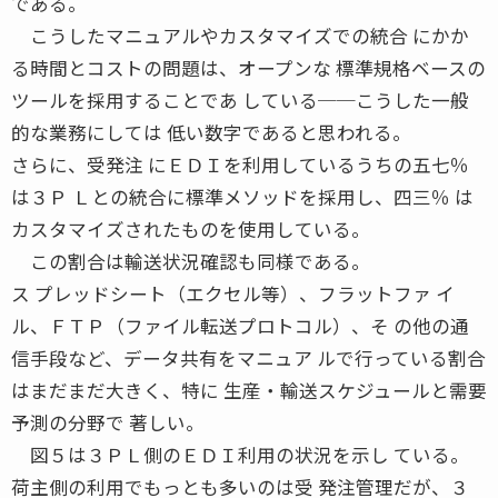
である。
こうしたマニュアルやカスタマイズでの統合 にかか
る時間とコストの問題は、オープンな 標準規格ベースの
ツールを採用することであ している──こうした一般
的な業務にしては 低い数字であると思われる。
さらに、受発注 にＥＤＩを利用しているうちの五七％
は３Ｐ Ｌとの統合に標準メソッドを採用し、四三％ は
カスタマイズされたものを使用している。
この割合は輸送状況確認も同様である。
ス プレッドシート（エクセル等）、フラットファ イ
ル、ＦＴＰ（ファイル転送プロトコル）、そ の他の通
信手段など、データ共有をマニュア ルで行っている割合
はまだまだ大きく、特に 生産・輸送スケジュールと需要
予測の分野で 著しい。
図５は３ＰＬ側のＥＤＩ利用の状況を示し ている。
荷主側の利用でもっとも多いのは受 発注管理だが、３