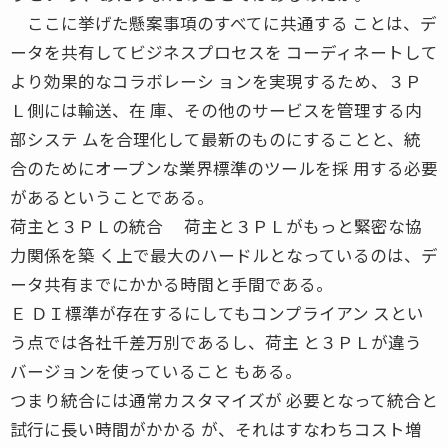
ここに挙げた懸案事項のすべてに共通する ことは、デ
ータを共有してビジネスプロセスを コーディネートして
より効果的なコラボレーシ ョンを実現するため、３Ｐ
Ｌ側には輸送、在 庫、その他のサービスを管理する内
部システ ムを合理化して最新のものにすることと、統
合のためにオープンな業界標準のツールを採 用する必要
があるということである。
荷主と３ＰＬの統合 荷主と３ＰＬがもっと緊密な協
力関係を築 く上で最大のハードルとなっているのは、デ
ータ共有までにかかる時間と手間である。
Ｅ ＤＩ標準が存在するにしてもコンプライアン スとい
う点では各社千差万別であるし、荷主 と３ＰＬが違う
バージョンを使っていること もある。
つまり統合には通常カスタマイズが 必要となって統合と
試行に長い時間がかかる が、それはすなわちコスト増