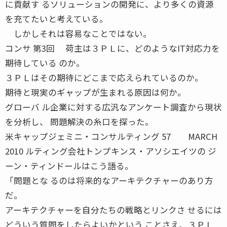
に貢献す るソリューションの開発に、より多くの資源
を充てたいと考えている。
しかしそれは容易なことではない。
コンサ 第3回 荷主は３ＰＬに、どのようなIT対応力を
期待している のか。
３ＰＬはその期待にどこまで応えられているのか。
期待と現実のギャップが生まれる原因は何か。
グローバ ル企業に対する広汎なアンケート調査から現状
を分析し、 問題解決の糸口を探った。
米キャップジェミニ・コンサルティング 57 MARCH
2010 ルティング会社トンプキンス・アソシエイツの ジ
ーン・ティンドールはこう語る。
「問題とな るのは将来的なアーキテクチャーのあり方
だ。
アーキテクチャーを自分たちの戦略とリンクさ せるには
どういう質問をしたらよいかという ことさえ、３ＰＬ