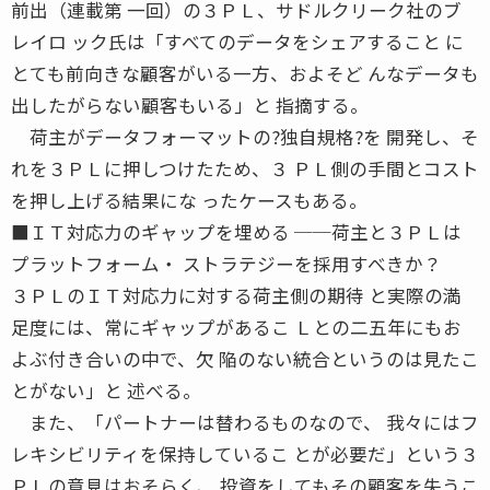
前出（連載第 一回）の３ＰＬ、サドルクリーク社のブ
レイロ ック氏は「すべてのデータをシェアすること に
とても前向きな顧客がいる一方、およそど んなデータも
出したがらない顧客もいる」と 指摘する。
荷主がデータフォーマットの?独自規格?を 開発し、そ
れを３ＰＬに押しつけたため、３ ＰＬ側の手間とコスト
を押し上げる結果にな ったケースもある。
■ＩＴ対応力のギャップを埋める ──荷主と３ＰＬは
プラットフォーム・ ストラテジーを採用すべきか？
３ＰＬのＩＴ対応力に対する荷主側の期待 と実際の満
足度には、常にギャップがあるこ Ｌとの二五年にもお
よぶ付き合いの中で、欠 陥のない統合というのは見たこ
とがない」と 述べる。
また、「パートナーは替わるものなので、 我々にはフ
レキシビリティを保持しているこ とが必要だ」という３
ＰＬの意見はおそらく、 投資をしてもその顧客を失うこ