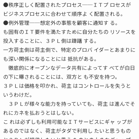
●秩序正しく配置されたプロセス──ＩＴプ ロセスが
ビジネスプロセスに合わせて順序よ く配置される。
●例外管理──想定外の事態を顧客に通知す る。
も固有のＩＴ要件を満たすために自分たちの リソースを
投入することに、３ＰＬ側は躊躇 する。
一方荷主側は荷主側で、特定のプロバ イダーとあまりに
も深い関係になることには 抵抗がある。
徹底的にオープンなデータ共有によってす べてが白日
の下に曝されることには、双方と も不安を持つ。
３ＰＬは価格を叩かれ、荷主 はコントロールを失うと
いうわけだ。
３ＰＬが様々な能力を持っていても、荷主 は進んでそ
れにカネを払おうとはしない。
こ れは必ずしも利用可能なＩＴサービスにギャ ップが
あるのではなく、荷主がタダで利用し たいと思うもの