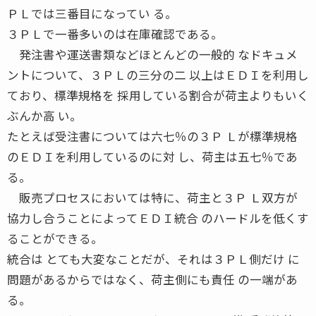
ＰＬでは三番目になってい る。
３ＰＬで一番多いのは在庫確認である。
発注書や運送書類などほとんどの一般的 なドキュメ
ントについて、３ＰＬの三分の二 以上はＥＤＩを利用し
ており、標準規格を 採用している割合が荷主よりもいく
ぶんか高 い。
たとえば受注書については六七％の３Ｐ Ｌが標準規格
のＥＤＩを利用しているのに対 し、荷主は五七％であ
る。
販売プロセスにおいては特に、荷主と３Ｐ Ｌ双方が
協力し合うことによってＥＤＩ統合 のハードルを低くす
ることができる。
統合は とても大変なことだが、それは３ＰＬ側だけ に
問題があるからではなく、荷主側にも責任 の一端があ
る。