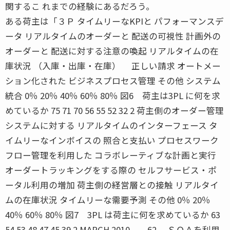
関するこ れまでの経験にあるだろう。
ある荷主は「３Ｐ タイムリーなKPIと パフォーマンスデ
ータ リアルタイムのオーダーと 配送の可視性 計画外の
オーダーと 配送に対する注意の喚起 リアルタイムの在
庫状況 （入庫・出庫・在庫） 正しい請求 オートメー
ション化された ビジネスプロセス管理 その他 システム
統合 0％ 20％ 40％ 60％ 80％ 図6 荷主は3PL に何を求
めているか 75 71 70 56 55 52 32 2 荷主側のオーダー管理
システムに対する リアルタイムのインターフェース タ
イムリーなインボイスの 照合と支払い プロセスワーク
フロー管理を利用した コラボレーティブな計画と実行
オーダートラッキングをする際の セルフサービス・ポ
ータル利用の増加 荷主側の経営層との接触 リアルタイ
ムの在庫状況 タイムリーな需要予測 その他 0％ 20％
40％ 60％ 80％ 図7 3PL は荷主に何を求めているか 63
54 53 48 47 45 39 2 MARCH 2010 62 ＳＯＡを利用