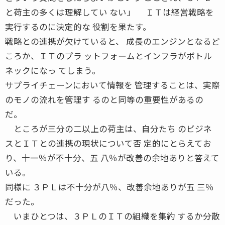
と荷主の多くは理解してい ない」 ＩＴは経営戦略を
実行するのに決定的な 役割を果たす。
戦略との連携が欠けていると、 成長のエンジンとなるど
ころか、ＩＴのプラ ットフォームとインフラがボトル
ネックになっ てしまう。
サプライチェーンにおいて情報を 管理することは、実際
のモノの流れを管理す るのと同等の重要性があるの
だ。
ところが三分の二以上の荷主は、自分たち のビジネ
スとＩＴとの連携の現状について否 定的にとらえてお
り、十一％が不十分、五 八％が改善の余地ありと答えて
いる。
同様に ３ＰＬは不十分が八％、改善余地ありが五 三％
だった。
いまひとつは、３ＰＬのＩＴの組織を集約 するか分散