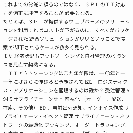
これまでの常識に頼るのではなく、 ３ＰＬのＩＴ対応
力を適正に評価することが 必要となる。
たとえば、３ＰＬが提供するウ ェブベースのソリューシ
ョンを利用すればコス トが下がるのに、すべてがパッケ
ージされた 統合ソリューションがいいということで提
案 が却下されるケースが数多く見られる。
また 経済状況もアウトソーシングと自社管理のバ ラン
スを見直す契機になる。
ＩＴアウトソーシングは〇九年が微増、一 〇年と一
一年にはさらに伸びると予想されて 図1 ロジスティク
ス・アプリケーションを管理するのは誰か？ 受注管理 5
94 5 サプライチェーン計画 可視化 （オーダー、配送、
在庫、その他） EDI、事前出荷通知、インボイス作成 サ
プライチェーン・イベント管理 サプライチェーン・ネッ
トワークの最適化 ブッキング、オーダートラッキング、