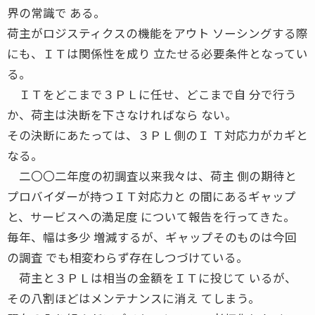
界の常識で ある。
荷主がロジスティクスの機能をアウト ソーシングする際
にも、ＩＴは関係性を成り 立たせる必要条件となってい
る。
ＩＴをどこまで３ＰＬに任せ、どこまで自 分で行う
か、荷主は決断を下さなければなら ない。
その決断にあたっては、３ＰＬ側のＩ Ｔ対応力がカギと
なる。
二〇〇二年度の初調査以来我々は、荷主 側の期待と
プロバイダーが持つＩＴ対応力と の間にあるギャップ
と、サービスへの満足度 について報告を行ってきた。
毎年、幅は多少 増減するが、ギャップそのものは今回
の調査 でも相変わらず存在しつづけている。
荷主と３ＰＬは相当の金額をＩＴに投じて いるが、
その八割ほどはメンテナンスに消え てしまう。