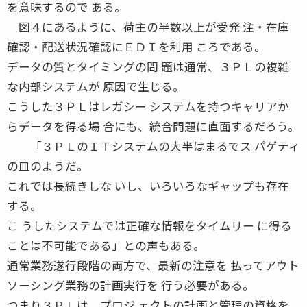
を意味するので ある。
図４にあるように、荷主の半数以上が受発 注・在庫
確認・配送状況確認にＥＤＩを利用 ころである。
データの質とタイミングの問 題は通常、３ＰＬの複雑
な内部システムが 原因で生じる。
こうした３ＰＬはレガシー システムを持つキャリアか
らデータを得る場 合にも、統合問題に直面するだろう。
「３ＰＬのＩＴシステムの大半はまるでス パゲティ
の皿のようだ。
これでは長続きしな いし、いろいろなギャップも存在
する。
こ うしたシステムでは正確な情報をタイムリー に得る
ことは不可能である」との声もある。
通常業務遂行段階の両方で、最新の注意を 払ってアウト
ソーシング業務の計画実行を 行う必要がある。
つまり３ＰＬは、プロジ ェクトの計画と管理の資格を