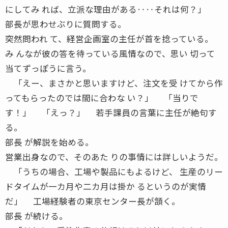
にしてみ れば、立派な理由がある‥‥それは何？」
部長が思わせぶりに質問する。
突然問われ て、経営企画室の主任が首を捻っている。
み んなが彼の答を待っている風情なので、思い 切って
当てずっぽうに言う。
「えー、まさかと思いますけど、注文を受 けてから作
ってもらったのでは間に合わな い？」 「当りで
す！」 「えっ？」 若手課員の言葉に主任が絶句す
る。
部長 が解説を始める。
営業出身なので、そのあた りの事情には詳しいようだ。
「うちの場合、工場や製品にもよるけど、 生産のリー
ドタイムが一カ月や二カ月は掛か るというのが実情
だ」 工場経験者の東京センター長が頷く。
部長 が続ける。