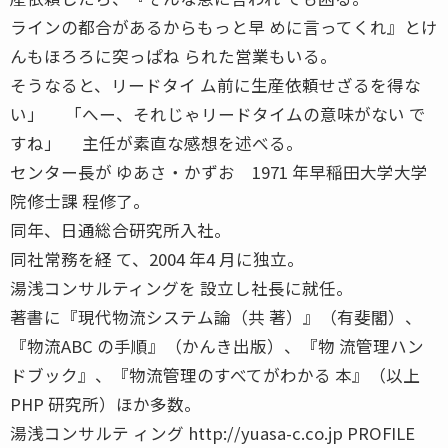
ラインの都合があるからもっと早 めに言ってくれ』とけ
んもほろろに突っぱね られた営業もいる。
そうなると、リードタイ ム前に生産依頼せざるを得な
い」 「へー、それじゃリードタイムの意味がない で
すね」 主任が素直な感想を述べる。
センター長が ゆあさ・かずお 1971 年早稲田大学大学
院修士課 程修了。
同年、日通総合研究所入社。
同社常務を経 て、2004 年4 月に独立。
湯浅コンサルティングを 設立し社長に就任。
著書に『現代物流システム論（共 著）』（有斐閣）、
『物流ABC の手順』（かんき出版）、『物 流管理ハン
ドブック』、『物流管理のすべてがわかる 本』（以上
PHP 研究所）ほか多数。
湯浅コンサルテ ィング http://yuasa-c.co.jp PROFILE