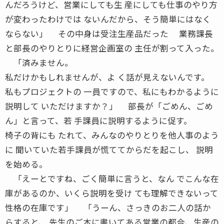
んだろうけど、営業にしても生 産にしても仕事のやり方
が変わったわけでは ないんだから、そう簡単にはなく
ならない」 その中身は受注生産品だった 業務課長
と部長のやりとりに経営企画室の 主任が割って入った。
「済みません。
私だけかもしれませんが、よ く話が見えないんです。
私もプロジェクトの 一員ですので、私にもわかるように
説明して いただけますか？」 部長が「ごめん、ごめ
ん」と言って、若 手課員に説明するように促す。
椅子の背にも たれて、みんなのやりとりを他人事のよう
に 聞いていた若手課員が慌ててからだを起こし、 説明
を始める。
「えーとですね、ごく簡単に言うと、なん でこんな在
庫があるのか、いくら説明を受け ても理解できないって
性格の在庫です」 「うーん、さっきのお二人の話か
らすると、 先生のご本に書いてある営業の都合、生産の