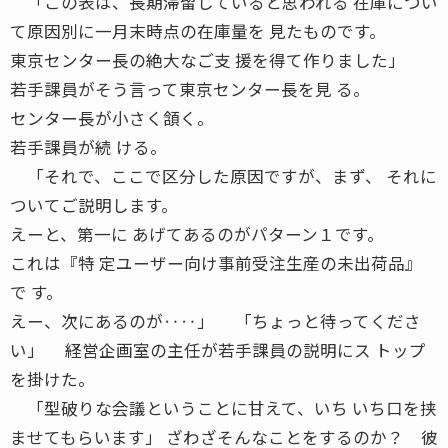
「この表は、長期滞留していると思われる 在庫につい
て原因別に一月末時点の在庫量を 見たものです。
東京センター長の絶大なご支 援を得て作りました」
若手課員がそう言って東京センター長を見 る。
センター長が小さく頷く。
若手課員が続 ける。
「それで、ここで区分した原因ですが、まず、 それに
ついてご説明します。
えーと、第一に あげてあるのがパターン１です。
これは『特 定ユーザー向け事前受注生産の未出荷品』
で す。
えー、次にあるのが‥‥」 「ちょっと待ってくださ
い」 経営企画室の主任が若手課員の説明にス トップ
を掛けた。
「型破りな会議ということに甘えて、いち いち口を挟
ませてもらいます」 ざわざそんなことをするのか？ 彼