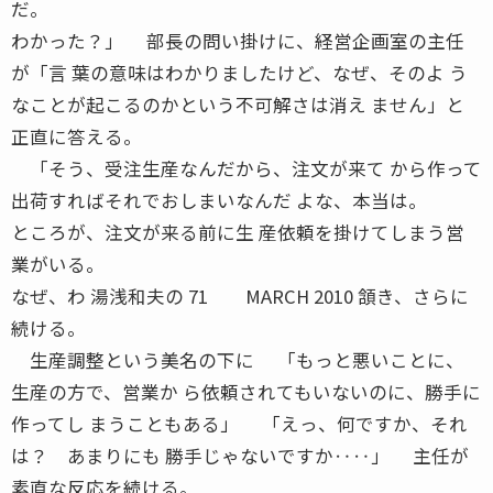
だ。
わかった？」 部長の問い掛けに、経営企画室の主任
が「言 葉の意味はわかりましたけど、なぜ、そのよ う
なことが起こるのかという不可解さは消え ません」と
正直に答える。
「そう、受注生産なんだから、注文が来て から作って
出荷すればそれでおしまいなんだ よな、本当は。
ところが、注文が来る前に生 産依頼を掛けてしまう営
業がいる。
なぜ、わ 湯浅和夫の 71 MARCH 2010 頷き、さらに
続ける。
生産調整という美名の下に 「もっと悪いことに、
生産の方で、営業か ら依頼されてもいないのに、勝手に
作ってし まうこともある」 「えっ、何ですか、それ
は？ あまりにも 勝手じゃないですか‥‥」 主任が
素直な反応を続ける。