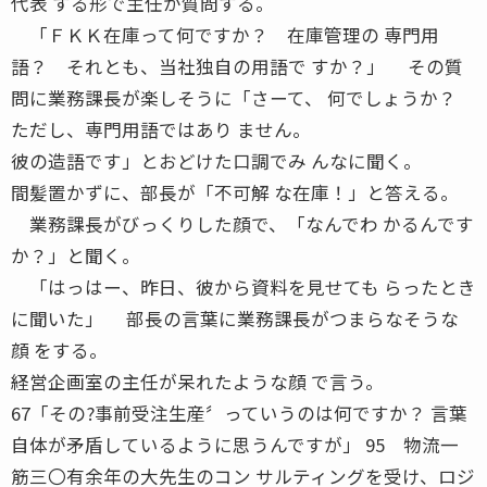
代表 する形で主任が質問する。
「ＦＫＫ在庫って何ですか？ 在庫管理の 専門用
語？ それとも、当社独自の用語で すか？」 その質
問に業務課長が楽しそうに「さーて、 何でしょうか？
ただし、専門用語ではあり ません。
彼の造語です」とおどけた口調でみ んなに聞く。
間髪置かずに、部長が「不可解 な在庫！」と答える。
業務課長がびっくりした顔で、「なんでわ かるんです
か？」と聞く。
「はっはー、昨日、彼から資料を見せても らったとき
に聞いた」 部長の言葉に業務課長がつまらなそうな
顔 をする。
経営企画室の主任が呆れたような顔 で言う。
67「その?事前受注生産〞っていうのは何ですか？ 言葉
自体が矛盾しているように思うんですが」 95 物流一
筋三〇有余年の大先生のコン サルティングを受け、ロジ