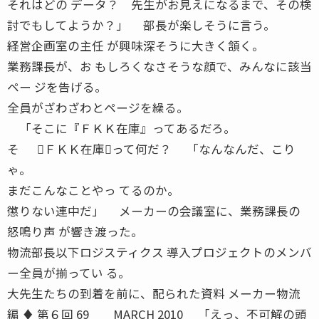
それはどの データ？ 先生がお見えになるまで、その検
討でもしてようか？」 部長が楽しそうに言う。
経営企画室の主任 が興味深そうに大きく頷く。
業務課長が、お もしろくなさそうな顔で、みんなに該当
ペー ジを告げる。
全員がざわざわとページを繰る。
「そこに『ＦＫＫ在庫』ってあるだろ。
そ ＦＫＫ在庫って何だ？ 「なんなんだ、こり
ゃ。
まだこんなことやっ てるのか。
懲りない連中だ」 メーカーの会議室に、業務課長の
怒鳴り声 が響き渡った。
物流部長以下ロジスティクス 導入プロジェクトのメンバ
ー全員が揃ってい る。
大先生たちの到着を前に、配られた資料 メーカー物流
編 ♦ 第６回 69 MARCH 2010 「えっ、不可解の頭