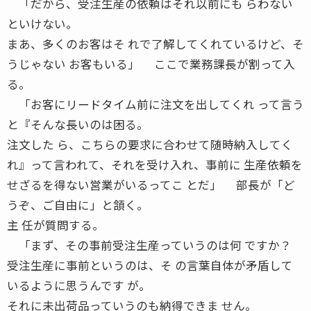
「だから、受注生産の依頼はそれ以前にも らわない
といけない。
まあ、多くのお客はそ れで了解してくれているけど、そ
うじゃない お客もいる」 ここで業務課長が割って入
る。
「お客にリードタイム前に注文を出してくれ って言う
と『そんな長いのは困る。
注文した ら、こちらの要求に合わせて随時納入してく
れ』って言われて、それを受け入れ、事前に 生産依頼を
せざるを得ない営業がいるってこ とだ」 部長が「ど
うぞ、ご自由に」と頷く。
主 任が質問する。
「まず、その事前受注生産っていうのは何 ですか？
受注生産に事前というのは、そ の言葉自体が矛盾して
いるように思うんです が。
それに未出荷品っていうのも納得できま せん。