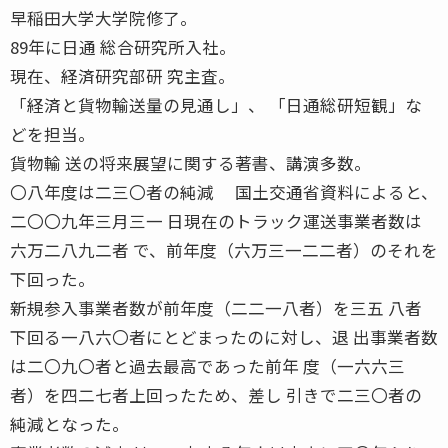
早稲田大学大学院修了。
89年に日通 総合研究所入社。
現在、経済研究部研 究主査。
「経済と貨物輸送量の見通し」、 「日通総研短観」な
どを担当。
貨物輸 送の将来展望に関する著書、講演多数。
〇八年度は二三〇者の純減 国土交通省資料によると、
二〇〇九年三月三一 日現在のトラック運送事業者数は
六万二八九二者 で、前年度（六万三一二二者）のそれを
下回った。
新規参入事業者数が前年度（二二一八者）を三五 八者
下回る一八六〇者にとどまったのに対し、退 出事業者数
は二〇九〇者と過去最高であった前年 度（一六六三
者）を四二七者上回ったため、差し 引きで二三〇者の
純減となった。