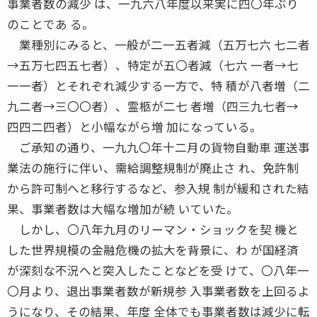
事業者数の減少 は、一九六八年度以来実に四〇年ぶり
のことであ る。
業種別にみると、一般が二一五者減（五万七六 七二者
→五万七四五七者）、特定が五〇者減（七六 一者→七
一一者）とそれぞれ減少する一方で、特 積が八者増（二
九二者→三〇〇者）、霊柩が二七 者増（四三九七者→
四四二四者）と小幅ながら増 加になっている。
ご承知の通り、一九九〇年十二月の貨物自動車 運送事
業法の施行に伴い、需給調整規制が廃止さ れ、免許制
から許可制へと移行するなど、参入規 制が緩和された結
果、事業者数は大幅な増加が続 いていた。
しかし、〇八年九月のリーマン・ショックを契 機と
した世界規模の金融危機の拡大を背景に、わ が国経済
が深刻な不況へと突入したことなどを受 けて、〇八年一
〇月より、退出事業者数が新規参 入事業者数を上回るよ
うになり、その結果、年度 全体でも事業者数は減少に転