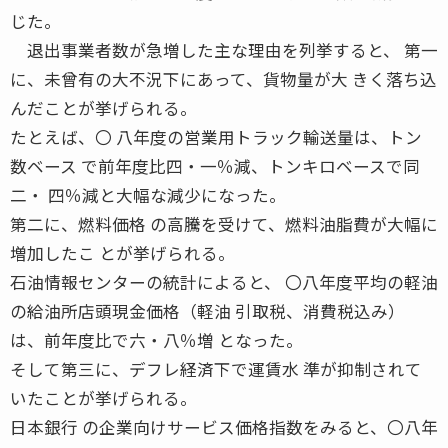
じた。
退出事業者数が急増した主な理由を列挙すると、 第一
に、未曾有の大不況下にあって、貨物量が大 きく落ち込
んだことが挙げられる。
たとえば、〇 八年度の営業用トラック輸送量は、トン
数ベース で前年度比四・一％減、トンキロベースで同
二・ 四％減と大幅な減少になった。
第二に、燃料価格 の高騰を受けて、燃料油脂費が大幅に
増加したこ とが挙げられる。
石油情報センターの統計によると、 〇八年度平均の軽油
の給油所店頭現金価格（軽油 引取税、消費税込み）
は、前年度比で六・八％増 となった。
そして第三に、デフレ経済下で運賃水 準が抑制されて
いたことが挙げられる。
日本銀行 の企業向けサービス価格指数をみると、〇八年