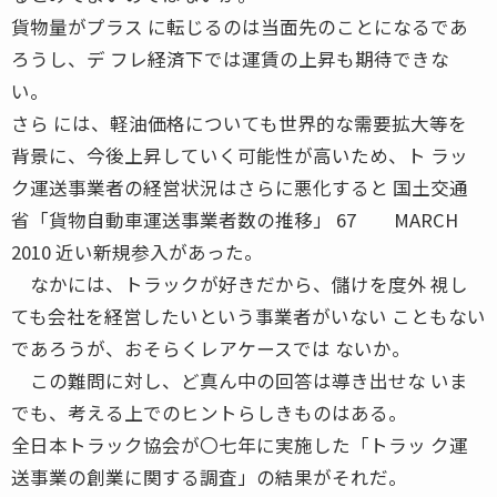
貨物量がプラス に転じるのは当面先のことになるであ
ろうし、デ フレ経済下では運賃の上昇も期待できな
い。
さら には、軽油価格についても世界的な需要拡大等を
背景に、今後上昇していく可能性が高いため、ト ラッ
ク運送事業者の経営状況はさらに悪化すると 国土交通
省「貨物自動車運送事業者数の推移」 67 MARCH
2010 近い新規参入があった。
なかには、トラックが好きだから、儲けを度外 視し
ても会社を経営したいという事業者がいない こともない
であろうが、おそらくレアケースでは ないか。
この難問に対し、ど真ん中の回答は導き出せな いま
でも、考える上でのヒントらしきものはある。
全日本トラック協会が〇七年に実施した「トラッ ク運
送事業の創業に関する調査」の結果がそれだ。