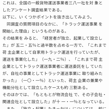
これは、全国の一般貨物運送事業者三八一社を対 象と
したアンケート調査結果である。
以下に、い くつかポイントを抜き出してみよう。
同調査の質問項目のなかに、「トラック運送事業 を
開始した理由」というものがある。
その結果を みると、「経営者が独立、起業して設立し
た」が 五二・五％と過半数を占める一方で、「これまで
荷 主企業として自家用トラック運送を行っていたが、
運送を事業化した」（一九・二％）、「これまで荷 主
企業としてトラック運送事業者に運送委託をし ていた
が、自社の事業としてトラック運送事業に 取り組みた
かった」（一〇・一％）といった、荷主 企業の兼業や
機能分社として設立したケースも約 三割ある。
そのほかでは、「もともとが物流会社 で、その子会社・
関連会社として設立した」が十 一・一％となっている。
また、「独立・起業したきっかけ」については、 前に