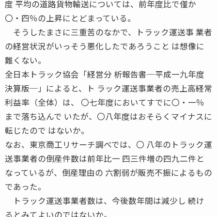
度 平均の道路貨物輸送については、前年度比で僅か
〇・四％の上昇にとどまっている。
そうしたまさに三重苦のなかで、トラック運送事 業者
の経営状況がいっそう悪化したであろうこと は想像に
難くない。
全日本トラック協会「経営分 析報告書─平成一九年度
決算版─」によると、ト ラック運送事業者の売上高経常
利益率（全体）は、 〇七年度においてすでに〇・一％
まで落ち込んで いたが、〇八年度はおそらくマイナスに
転じたので はないか。
なお、東京商工リサーチ調べでは、〇 八年のトラック運
送事業者の倒産件数は前年比一 四三件増の四九二件と
なっているが、倒産理由の 六割弱が販売不振によるもの
であった。
トラック運送事業者数は、今後数年間は減少し 続け
るとみてよいのではないか。