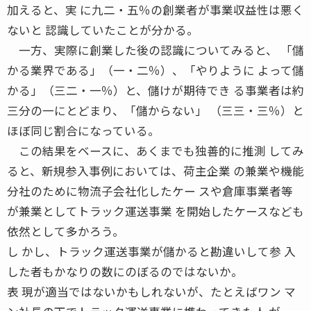
加えると、実 に九二・五％の創業者が事業収益性は悪く
ないと 認識していたことが分かる。
一方、実際に創業した後の認識についてみると、 「儲
かる業界である」（一・二％）、「やりように よって儲
かる」（三二・一％）と、儲けが期待でき る事業者は約
三分の一にとどまり、「儲からない」 （三三・三％）と
ほぼ同じ割合になっている。
この結果をベースに、あくまでも独善的に推測 してみ
ると、新規参入事例においては、荷主企業 の兼業や機能
分社のために物流子会社化したケー スや倉庫事業者等
が兼業としてトラック運送事業 を開始したケースなども
依然として多かろう。
し かし、トラック運送事業が儲かると勘違いして参 入
した者もかなりの数にのぼるのではないか。
表 現が適当ではないかもしれないが、たとえばワン マ