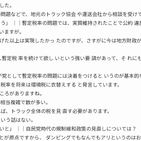
した。
の問題などで、地元のトラック協会 や運送会社から相談を受け
ょう」 ││暫定税率の問題では、実質維持されたことで公約 違
いますが。
た以上は実現したかっ たのですが、さすがに今は地方財政
し暫定税 率を続けて欲し いという強い要 請があって、そ れに
我が党として暫定税率の問題には決着をつけると いうのが基本的
定税率を将来は環境税に衣替えする と発言しています。
ころがありますね。
は相当複雑で数が多い。
れば、トラック全体の税を見 直す必要があります。
 いう話はない。
いと」 ││自民党時代の規制緩和政策の見直しについては？
とが原点ですから、 ダンピングでもなんでもアリというのは