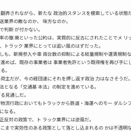
に翻弄されながら、新たな 政治的スタンスを模索している状態
業界の敵なのか、 味方なのか。
で判断 が付かない。
率の撤 廃といった公約は、実質的に反古にされたことでメ リ
、トラック 業界にとっては追い風のはずだった。
も、新規参入や車 両台数の抑制による総量規制や運賃規制
で進めば、既存の事業者は 事業者免許という既得権を再び手に
なる。
は荷主だが、今の経団連にそれを押し返す政治 力はなさそうだ
となる「交通基 本法」の制定を進めている。
する見通しだ。
 物流行政においてもトラックから鉄道・海運へのモー ダルシ
になる。
正反対の政策で、ト ラック業界には逆風だ。
どこまで実効性のある政策として落とし込まれるの かは不透明