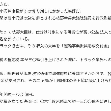
きた。
小沢幹事長がその切 り崩しにかかった格好だ。
は反小沢派の急先 鋒とされる枝野幸男衆議院議員を行政刷
当たっ て枝野大臣は、仕分け対象になる可能性が高い公益 法人
名を挙げて いる。
ック協会は、その 収入の大半を「運輸事業振興助成交付金
税の暫定税 率が三〇％引き上げられた際に、トラック業界への
、総務省が事務 次官通達で都道府県に要請するかたちで、
付金が支出され、その二 五％が上部団体の全ト協に吸い上げら
年間約一八〇 億円。
が積み立てた 基金は、〇六年度末時点で約一三〇〇億円に達し