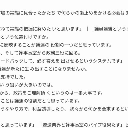
市場の実態に見合ったかたち で何らかの歯止めをかける必要は
重ねて実態の把握に努めた いと思います」 ││議員連盟という
口という位置付けですか。
反映することが議連の 役割の一つだと思っています。
て、そして幹事長室から政務三役に回る。
ィードバックして、必ず答えを 出させるというシステムです」 
議連が新たに生 み出すことになりませんか。
党支持でした。
い う狙いが大きいのでは。
ら、政策をご理解頂 くというのは一番大事です。
ることは議連の役割だとも思っています。
ようなやり方で、利益誘導したり、 我々から何かを要求すると
いと思っています」 「運送業界と幹事長室のパイプ役果たす」 