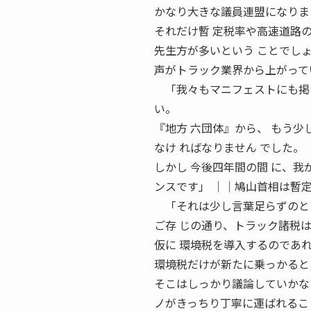
かなり大きな議員連盟になりま
それだけ暫 定税率や高速道路
先生方が多いという ことでし
声がトラック業界から上がって
「我々もマニフェストにも掲げ
い。
『地方 六団体』から、 もう少
なけ ればなりません でした。
しかし 今後四年間の間 に、
ンスです」 ││鳩山首相は暫
「それは少し言葉足らずのと
ご存 じの通り、トラック諸税
仮に 環境税を導入するのであ
環境税だけが新たに乗っかると
そこはしっかり議論していかな
ノがきっちり丁寧に運ばれるこ