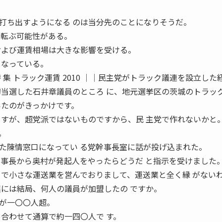
ち出すようになる のは当分先のことになりそうだ。
も転ぶ可能性がある。
および運賃相場は大きな影響を受ける。
となっている。
view 特 集 トラック運賃 2010 ││民主党がトラック議連を設立した
当選した石井章議員のところ に、地元選挙区の茨城のトラッ
いたのがきっかけです。
ますが、超党派ではないものですから、民 主党で作れないかと
。
た陳情窓口になってい る党幹事長室に話が投げ込まれた。
幹事長から奥村が発起人をやったらどうだ と指示を受けました
 で小さな運送業を営んでおりまして、運送業と全く縁 がない
連には結局、何人の議員が加盟したの ですか。
が一〇〇人超。
を合わせて通算で約一四〇人で す。