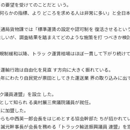
らの要望を受けてのことだと いう。
らかの指標、より どころを求める人は非常に多い」と全日
。
交通局貨物課では「標準運賃の設定や認可制を 復活させるとい
難しいが、調査結果を踏まえてどのような施策を打 つべきか検
制緩和以降、トラッ ク運賃相場はほぼ一貫して下がり続け
、運輸行政は自由化を見直 す方向に大きく振れている。
長年にわたり自民党が票田としてきた運送業 界の取り込みに出
ク議員連盟」を設立 した。
として知られ る奥村展三衆議院議員が就任。
連に加盟した。
からも中西英一郎会長をはじめとする協会幹部た ちが招かれて
 誠元幹事長が会長を務める「トラック輸送振興議員 連盟」を