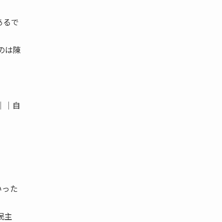
あるで
のは陳
││自
いった
民主