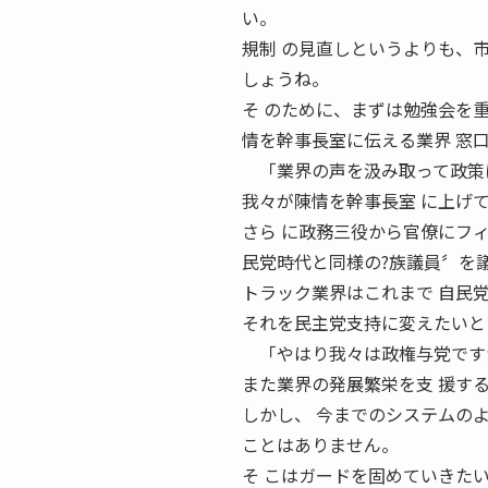
い。
規制 の見直しというよりも、
しょうね。
そ のために、まずは勉強会を
情を幹事長室に伝える業界 窓
「業界の声を汲み取って政策に
我々が陳情を幹事長室 に上げ
さら に政務三役から官僚にフ
民党時代と同様の?族議員〞を
トラック業界はこれまで 自民
それを民主党支持に変えたいと
「やはり我々は政権与党ですか
また業界の発展繁栄を支 援す
しかし、 今までのシステムの
ことはありません。
そ こはガードを固めていきた