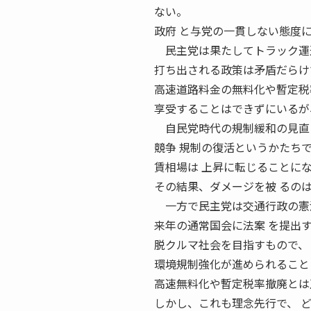
ない。
政府 と与党の一貫しない態度
民主党は果たしてトラック運送
打ち出される政策は矛盾だらけ
高速道路料金の無料化や暫定税
享受することはできずにいるが
自民党時代の規制緩和の見直し
競争 規制の復活というかたち
賃相場は 上昇に転じることに
その結果、ダメージを被 るの
一方で民主党は交通行政の憲法
来年の通常国会に法案 を提出
脱クルマ社会を目指すもので、
環境規制強化が進められること
高速無料化や暫定税率撤廃とは
しかし、これも理念先行で、 