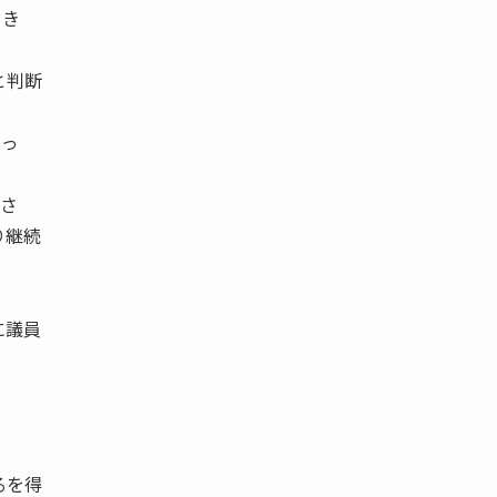
てき
と判断
だっ
さ
り継続
に議員
。
るを得