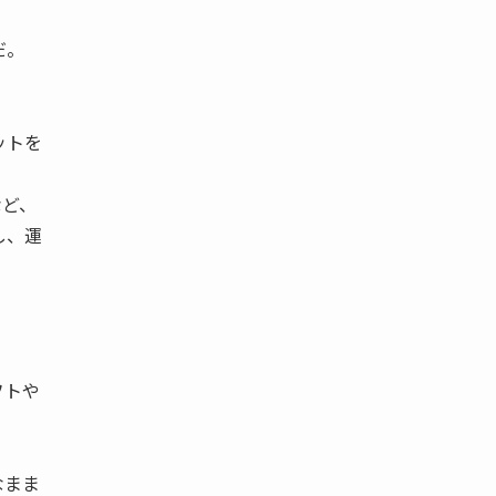
だ。
ットを
など、
し、運
。
フトや
なまま