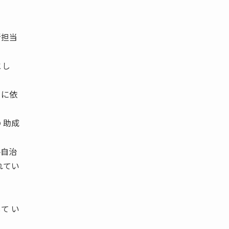
新担当
とし
」に依
 助成
各自治
れてい
て い