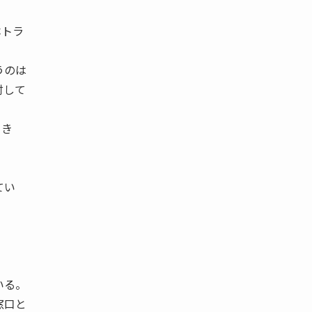
本トラ
うのは
討して
てき
てい
いる。
窓口と