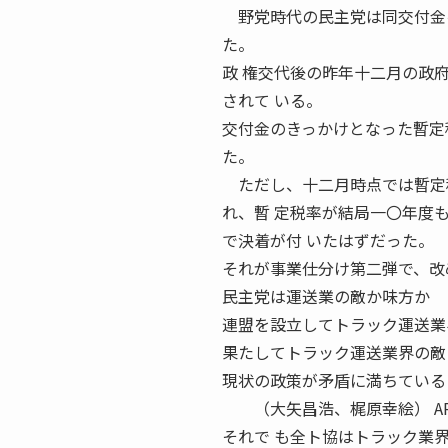
野党時代の民主党は同交付金を
た。
政 権交代後の昨年十二月の政
されて いる。
交付金のきっかけとなった暫定
た。
ただし、十二月時点では暫定税
れ、暫 定税率が結局一〇年度
で決着が付 いたはずだった。
それが事業仕分け第二弾で、改
民主党は運送業の敵か味方か 
連盟を設立してトラック運送業
果たしてトラック運送業界の敵
現状の政策が矛盾に満ちている
（大矢昌浩、梶原幸絵） APR
それで も全ト協はトラック業