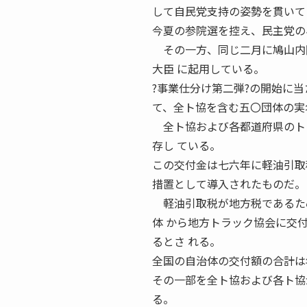
して自民党支持の姿勢を貫いて
今夏の参院選を控え、民主党の
その一方、同じ二月に鳩山内閣
大臣 に起用している。
?事業仕分け第二弾?の開始に
て、全ト協を含む五〇団体の実
全ト協および各都道府県のトラ
存し ている。
この交付金は七六年に軽油引取
措置として導入されたものだ。
軽油引取税が地方税であるため
体 から地方トラック協会に交
るとさ れる。
全国の自治体の交付額の合計は
その一部を全ト協および各ト協
る。