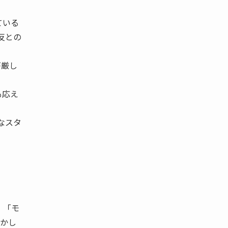
ている
反との
が厳し
も応え
なスタ
 「モ
おかし