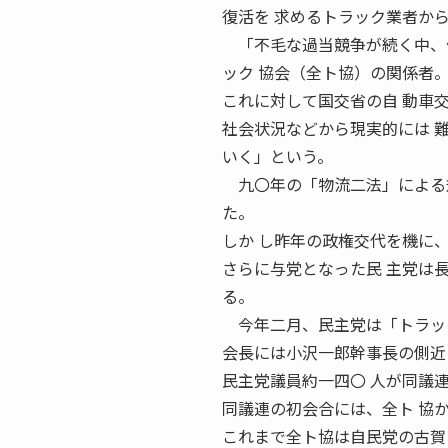
復活を 求めるトラック業者か
「不毛な過当競争が続く中、何
ック 協会（全ト協）の関係者
これに対して国交省の自 動車
社会状況などから現実的には 
いく」という。
九〇年の「物流二法」による規
た。
しか し昨年の政権交代を機に
さらに与党となった民 主党は
る。
今年二月、民主党は「トラッ
会長には小沢一郎幹事長の側近
民主党議員約一四〇 人が同議
同議連の初会合には、全ト 協
これまで全ト協は自民党の古賀