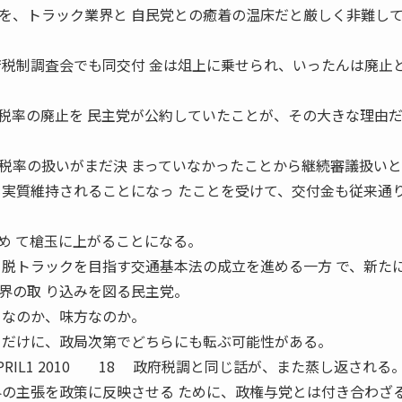
、トラック業界と 自民党との癒着の温床だと厳しく非難し
府税制調査会でも同交付 金は俎上に乗せられ、いったんは廃止
税率の廃止を 民主党が公約していたことが、その大きな理由
率の扱いがまだ決 まっていなかったことから継続審議扱いと
も実質維持されることになっ たことを受けて、交付金も従来通
め て槍玉に上がることになる。
脱トラックを目指す交通基本法の成立を進める一方 で、新た
界の取 り込みを図る民主党。
 なのか、味方なのか。
 だけに、政局次第でどちらにも転ぶ可能性がある。
IL1 2010 18 政府税調と同じ話が、また蒸し返される
界の主張を政策に反映させる ために、政権与党とは付き合わざ