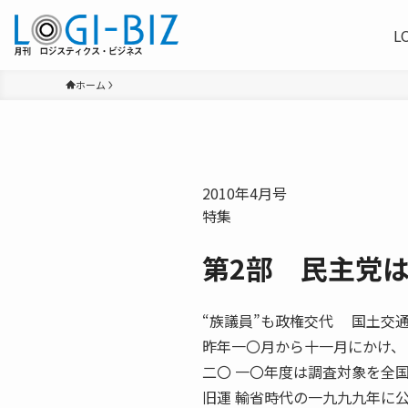
L
ホーム
2010年4月号
特集
第2部 民主党
“族議員”も政権交代 国土交
昨年一〇月から十一月にかけ、
二〇 一〇年度は調査対象を全
旧運 輸省時代の一九九九年に