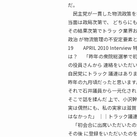
だ。
民主党が一貫した物流政策を打
当面は政局次第で、 どちらに
その結果次第でトラッ ク業界
政治 が物流管理の不安定要素
19 APRIL 2010 Inter
は？ 「昨年の衆院総選挙で初
の役員さんから 連絡をいただ
自民党にトラック 議連はあり
昨年の九月頃だったと思います
それで石井議員から一元化され
そこで話を揉んだ 上で、小沢
実は偶然にも、私の実家は滋賀
はなかった」 ││トラック議
「初会合に出席いただいたの
その後 に登録をいただいたの