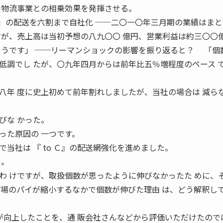
で物流事業との相乗効果を発揮させる。
 Ｃ」の配送を六割まで自社化 ──二〇一〇年三月期の業績はま
が、売上高は当初予想の八九〇〇 億円、営業利益は約三〇〇
そうです」 ──リーマンショックの影響を振り返ると？ 「個
低調でし たが、〇九年四月からは前年比五％増程度のペース 
八年 度に史上初めて前年割れしましたが、当社の場合は 減ら
びな かった。
った原因の 一つです。
当社は 『 to Ｃ』の配送網強化を進めました。
た。
わ けですが、取扱個数が思ったように伸びなかったた めに、
市場のパイが縮小するなかで個数が伸びた理由 は、どう解釈し
質が向上したことを、通 販会社さんなどから評価いただけたので