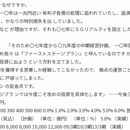
─なぜですか。
〇年は一兆円近い 有利子負債の処理に追われていたし、返
も、かなりの特別損失を出 していました。
など が理由ですが、それも〇七年にＳＧリアルティを設立 し
」 「そのため〇七年度から〇九年度の中期経営計画、 一〇年
め我々 は『ファーストステージプラン』と呼んでいるのです 
投資に出よう という方針を立てました。
物を獲得する営業しか経験してこなかったので、 拠点の運営ご
に 戸惑ってしまった。
ン の反省点です。
ジプラ ンでは今度こそ攻めの投資を具体化します」 ──今後
円。
 200 300 400 500 600 0.0% 1.0% 2.0% 3.0% 4.0% 5.0% 6.0
（見込） （計画） （単位：億円） （単位：％） 5.0% （実績
 4,000 6,000 8,000 10,000 12,000 09/3期10/3期13/3期 （実績）