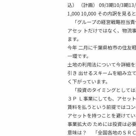
込） （計画） 09/3期10/3
1,000 10,000 その内
「グループの経営戦略担当責任
アセッ トだけではなく、物流
ます。
今年 二月に千葉県柏市の住友
一環です。
土地の利用法について今詳細を
引き 出せるスキームを組み立
く下がっています。
「投資のタイミングとしては
３Ｐ Ｌ事業にしても、アセッ
賃料を払うという前提ではコン
アセットを持つことを避けてい
事業拡大の ためには投資は必
意味は？ 「全国各地のＳＲＣ