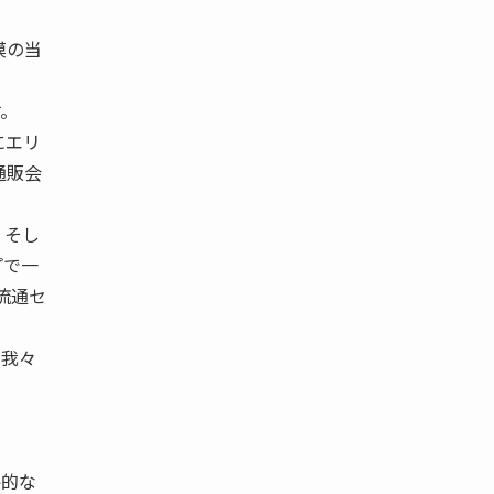
模の当
。
にエリ
通販会
、そし
プで一
流通セ
に我々
略的な