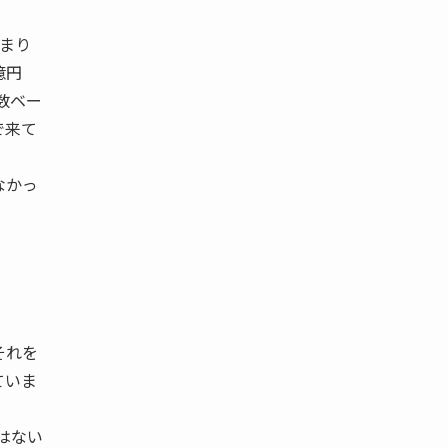
とまり
億円
数ベー
で来て
なかっ
それを
ていま
はない