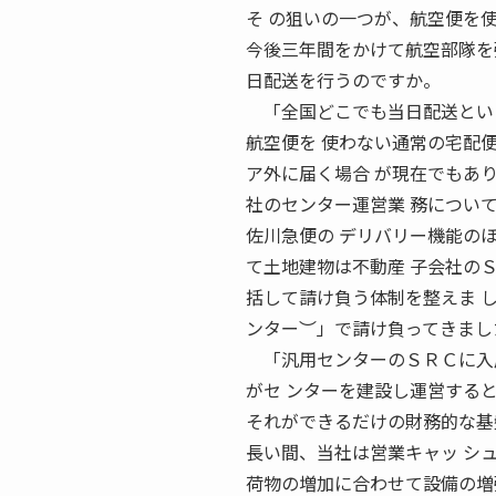
そ の狙いの一つが、航空便を
今後三年間をかけて航空部隊を
日配送を行うのですか。
「全国どこでも当日配送という
航空便を 使わない通常の宅配
ア外に届く場合 が現在でもあ
社のセンター運営業 務につい
佐川急便の デリバリー機能の
て土地建物は不動産 子会社の
括して請け負う体制を整えま 
ンター︶」で請け負ってきまし
「汎用センターのＳＲＣに入居
がセ ンターを建設し運営する
それができるだけの財務的な基
長い間、当社は営業キャッ シ
荷物の増加に合わせて設備の増