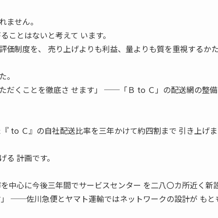
れません。
がることはないと考えて います。
評価制度を、 売り上げよりも利益、量よりも質を重視するかた
た。
だくことを徹底さ せます」 ──「Ｂ to Ｃ」の配送網の整
『 to Ｃ』の自社配送比率を三年かけて約四割まで 引き上げ
げる 計画です。
市を中心に今後三年間でサービスセンター を二八〇カ所近く新
す」 ──佐川急便とヤマト運輸ではネットワークの設計が もと