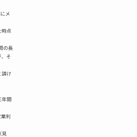
済にメ
た時点
間の長
が、そ
と請け
三年間
% 営業利
）
 （見