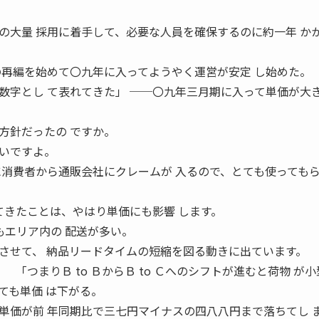
の大量 採用に着手して、必要な人員を確保するのに約一年 か
の再編を始めて〇九年に入ってようやく運営が安定 し始めた。
数字とし て表れてきた」 ──〇九年三月期に入って単価が大
方針だったの ですか。
いですよ。
に消費者から通販会社にクレームが 入るので、とても使っても
えてきたことは、やはり単価にも影響 します。
かもエリア内の 配送が多い。
させて、 納品リードタイムの短縮を図る動きに出ています。
「つまりＢ to ＢからＢ to Ｃへのシフトが進むと荷物 が
ても単価 は下がる。
単価が前 年同期比で三七円マイナスの四八八円まで落ちてし 