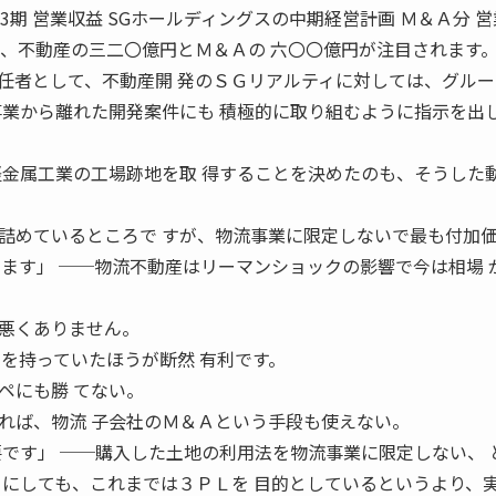
期13/3期 営業収益 SGホールディングスの中期経営計画 Ｍ＆Ａ分 
訳を見ると、不動産の三二〇億円とＭ＆Ａの 六〇〇億円が注目されます
者として、不動産開 発のＳＧリアルティに対しては、グルー
事業から離れた開発案件にも 積極的に取り組むように指示を出
軽金属工業の工場跡地を取 得することを決めたのも、そうした
詰めているところで すが、物流事業に限定しないで最も付加
てます」 ──物流不動産はリーマンショックの影響で今は相場 
悪くありません。
トを持っていたほうが断然 有利です。
ペにも勝 てない。
れば、物流 子会社のＭ＆Ａという手段も使えない。
要です」 ──購入した土地の利用法を物流事業に限定しない、 
にしても、これまでは３ＰＬを 目的としているというより、