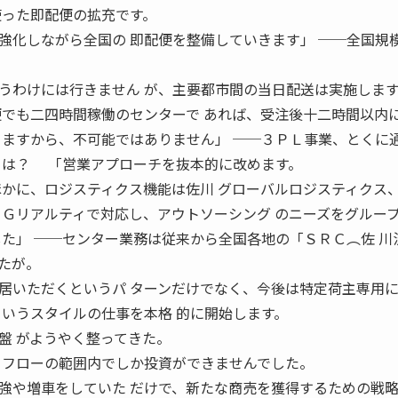
使った即配便の拡充です。
強化しながら全国の 即配便を整備していきます」 ──全国規
わけには行きません が、主要都市間の当日配送は実施します
便でも二四時間稼働のセンターで あれば、受注後十二時間以内
りますから、不可能ではありません」 ──３ＰＬ事業、とくに
ては？ 「営業アプローチを抜本的に改めます。
ほかに、ロジスティクス機能は佐川 グローバルロジスティクス
ＳＧリアルティで対応し、アウトソーシング のニーズをグルー
した」 ──センター業務は従来から全国各地の「ＳＲＣ︵佐 川
たが。
いただくというパ ターンだけでなく、今後は特定荷主専用
というスタイルの仕事を本格 的に開始します。
盤 がようやく整ってきた。
ュフローの範囲内でしか投資ができませんでした。
強や増車をしていた だけで、新たな商売を獲得するための戦