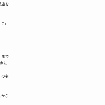
模店を
 Ｃ』
くまで
焦点に
 の宅
スから