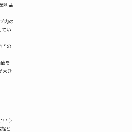
営業利益
。
プ内の
してい
動きの
価値を
が大き
という
実態と