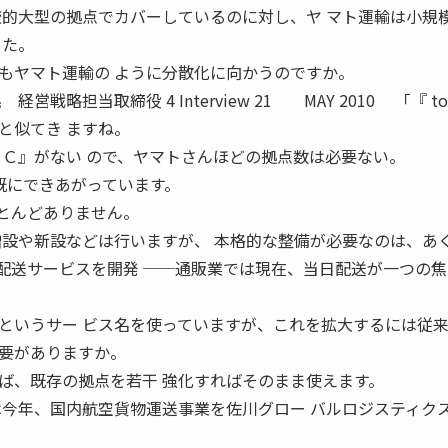
較的大型の拠点でカバーしているのに対し、ヤ マト運輸は小規
した。
もヤマト運輸の ように分散化に向かうのですか。
戦略担当取締役 4 Interview 21 MAY 2010 「『 to
と似てき ますね。
 Ｃ』がない ので、ヤマトさんほどの拠点数は必要ない。
は既にできあがっています。
ほとんどありません。
増設や新設などは行いますが、 本格的な整備が必要なのは、あ
当日配送サービスを開発 ──通販業では現在、当日配送が一つの
というサー ビス名を使っていますが、これを拡大するには従来
要がありますか。
、既存の拠点を若干 強化すればそのまま使えます。
は今年、国内航空貨物運送事業を佐川グロー バルロジスティク