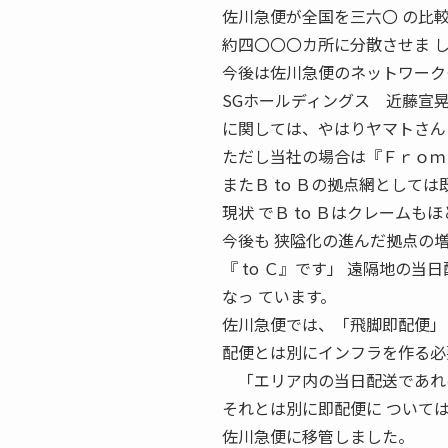
佐川急便が全国を三六〇 の比
約四〇〇〇カ所に分散させま 
今後は佐川急便のネットワーク
SGホールディングス 近藤宣晃 経営
に関しては、やはりヤマトさん
ただし当社の場合は『Ｆｒｏｍ
またＢ to Ｂの拠点網として
現状 でＢ to Ｂはクレームも
今後も 狭隘化の進んだ拠点の
『 to Ｃ』です」 遠隔地の
なっ ています。
佐川急便では、「飛脚即配便」
配便とは別にインフラを作る必
「エリア内の当日配送であれば
それとは別に即配便に ついて
佐川急便に移管しました。