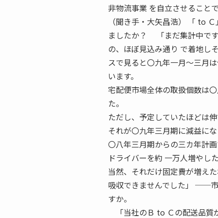
非物流事業 を自立させること
（聞き手・大矢昌浩） 「 to
ましたか？ 「まだ集計中です
の、ほぼ見込み通り で着地し
スで見ると〇九年一月〜三月は
います。
宅配便市場全体の取扱個数は〇
た。
ただし、予定していたほどは伸
それが〇九年三月期に減益にな
〇八年三月期からの三カ年計画で
ドライバーを約 一万人増やし
当然、それだけ固定費が増えた
吸収できませんでした」 ──
すか。
「当社のＢ to Ｃの配送品