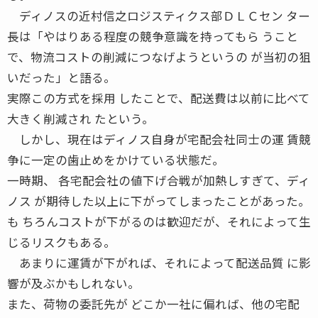
ディノスの近村信之ロジスティクス部ＤＬＣセン ター
長は「やはりある程度の競争意識を持ってもら うこと
で、物流コストの削減につなげようというの が当初の狙
いだった」と語る。
実際この方式を採用 したことで、配送費は以前に比べて
大きく削減され たという。
しかし、現在はディノス自身が宅配会社同士の運 賃競
争に一定の歯止めをかけている状態だ。
一時期、 各宅配会社の値下げ合戦が加熱しすぎて、ディ
ノス が期待した以上に下がってしまったことがあった。
も ちろんコストが下がるのは歓迎だが、それによって生
じるリスクもある。
あまりに運賃が下がれば、それによって配送品質 に影
響が及ぶかもしれない。
また、荷物の委託先が どこか一社に偏れば、他の宅配