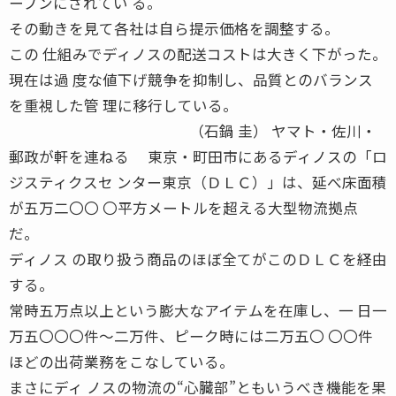
ープンにされてい る。
その動きを見て各社は自ら提示価格を調整する。
この 仕組みでディノスの配送コストは大きく下がった。
現在は過 度な値下げ競争を抑制し、品質とのバランス
を重視した管 理に移行している。
（石鍋 圭） ヤマト・佐川・
郵政が軒を連ねる 東京・町田市にあるディノスの「ロ
ジスティクスセ ンター東京（ＤＬＣ）」は、延べ床面積
が五万二〇〇 〇平方メートルを超える大型物流拠点
だ。
ディノス の取り扱う商品のほぼ全てがこのＤＬＣを経由
する。
常時五万点以上という膨大なアイテムを在庫し、一 日一
万五〇〇〇件〜二万件、ピーク時には二万五〇 〇〇件
ほどの出荷業務をこなしている。
まさにディ ノスの物流の“心臓部”ともいうべき機能を果