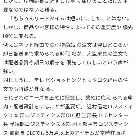
しかし、岸端部長は必ずしも早 く届けることだけが重
要なのではないと語る。
「もちろんリードタイムは短いにこしたことはない。
しかし、商品やお客様の特性によってその重要度や 優先
順位は変わる。
例えばネット経由での小物商品 の注文は翌日どころか
即日配送まで求められる時代 だが、大型家具の注文で
は配送品質や期日の順守を 優先してほしいという声が
強い。
同じように、テレ ビショッピングとカタログ経由の注
文でも特徴が異な る。
それぞれのニーズを正確に把握し、的確に応え られる庫
内・配送設計をすることが重要だ」 近村信之ロジスティ
クス本 部ロジスティクス部DLC担 当部長 DLCセンター
長 岸端聡ロジスティクス本部 副本部長兼ロジスティク
ス 部部長 DLCでは5万点以上のアイテムが常時在庫さ