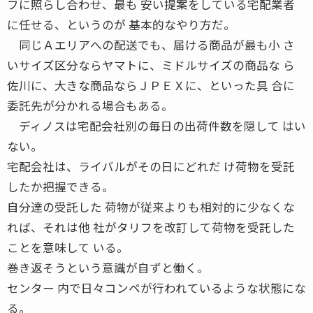
フに照らし合わせ、最も 安い提案をしている宅配業者
に任せる、というのが 基本的なやり方だ。
同じＡエリアへの配送でも、届ける商品が最も小 さ
いサイズ区分ならヤマトに、ミドルサイズの商品な ら
佐川に、大きな商品ならＪＰＥＸに、といった具 合に
委託先が分かれる場合もある。
ディノスは宅配会社別の毎日の出荷件数を隠して はい
ない。
宅配会社は、ライバルがその日にどれだ け荷物を受託
したか把握できる。
自分達の受託した 荷物が従来よりも相対的に少なくな
れば、それは他 社がタリフを改訂して荷物を受託した
ことを意味して いる。
巻き返そうという意識が自ずと働く。
センター 内で日々コンペが行われているような状態にな
る。