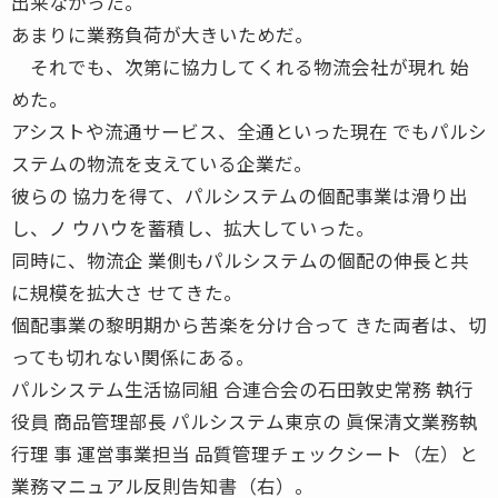
出来なかった。
あまりに業務負荷が大きいためだ。
それでも、次第に協力してくれる物流会社が現れ 始
めた。
アシストや流通サービス、全通といった現在 でもパルシ
ステムの物流を支えている企業だ。
彼らの 協力を得て、パルシステムの個配事業は滑り出
し、ノ ウハウを蓄積し、拡大していった。
同時に、物流企 業側もパルシステムの個配の伸長と共
に規模を拡大さ せてきた。
個配事業の黎明期から苦楽を分け合って きた両者は、切
っても切れない関係にある。
パルシステム生活協同組 合連合会の石田敦史常務 執行
役員 商品管理部長 パルシステム東京の 眞保清文業務執
行理 事 運営事業担当 品質管理チェックシート（左）と
業務マニュアル反則告知書（右）。