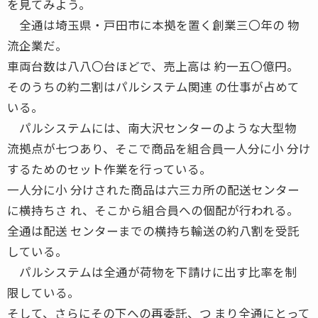
を見てみよう。
全通は埼玉県・戸田市に本拠を置く創業三〇年の 物
流企業だ。
車両台数は八八〇台ほどで、売上高は 約一五〇億円。
そのうちの約二割はパルシステム関連 の仕事が占めて
いる。
パルシステムには、南大沢センターのような大型物
流拠点が七つあり、そこで商品を組合員一人分に小 分け
するためのセット作業を行っている。
一人分に小 分けされた商品は六三カ所の配送センター
に横持ちさ れ、そこから組合員への個配が行われる。
全通は配送 センターまでの横持ち輸送の約八割を受託
している。
パルシステムは全通が荷物を下請けに出す比率を制
限している。
そして、さらにその下への再委託、つ まり全通にとって