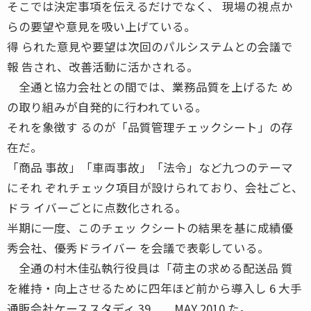
そこでは決定事項を伝えるだけでなく、 現場の視点か
らの要望や意見を吸い上げている。
得 られた意見や要望は次回のパルシステムとの会議で
報 告され、改善活動に活かされる。
全通と協力会社との間では、業務品質を上げるた め
の取り組みが自発的に行われている。
それを象徴す るのが「品質管理チェックシート」の存
在だ。
「商品 事故」「車両事故」「法令」など九つのテーマ
にそれ ぞれチェック項目が設けられており、会社ごと、
ドラ イバーごとに点数化される。
半期に一度、このチェッ クシートの結果を基に成績優
秀会社、優秀ドライバー を会議で表彰している。
全通の村木佳弘執行役員は「荷主の求める配送品 質
を維持・向上させるために四年ほど前から導入し 6 大手
通販会社ケーススタディ 39 MAY 2010 た。