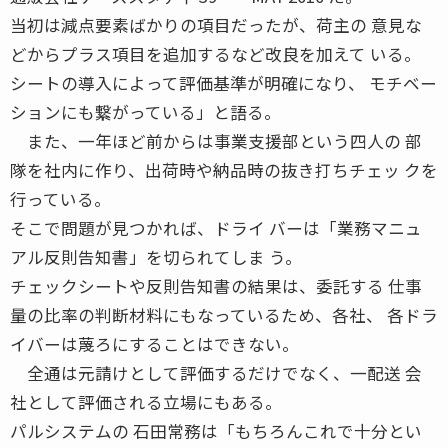
当初は減点要素ばかりの項目だったが、荷主の 意見な
どからプラス項目を追加するなど改良を加えて いる。
シートの導入によって評価基準が明確になり、 モチベー
ションにも繋がっている」と語る。
また、一年ほど前からは事業支援部という四人の 部
隊を社内に作り、出荷時や納品時の抜き打ちチェッ クを
行っている。
そこで問題が見つかれば、ドライ バーは「業務マニュ
アル反則告知書」を切られてしま う。
チェックシートや反則告知書の結果は、委託する 仕事
量の比率の判断材料にもなっているため、各社、 各ドラ
イバーは蔑ろにすることはできない。
全通は元請けとして評価するだけでなく、一配送 会
社として評価される立場にもある。
パルシステムの 石田常務は「もちろんこれで十分とい