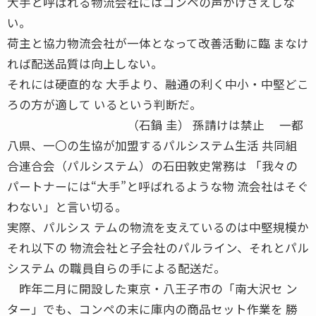
大手と呼ばれる物流会社にはコンペの声がけさえしな
い。
荷主と協力物流会社が一体となって改善活動に臨 まなけ
れば配送品質は向上しない。
それには硬直的な 大手より、融通の利く中小・中堅どこ
ろの方が適して いるという判断だ。
（石鍋 圭） 孫請けは禁止 一都
八県、一〇の生協が加盟するパルシステム生活 共同組
合連合会（パルシステム）の石田敦史常務は 「我々の
パートナーには“大手”と呼ばれるような物 流会社はそぐ
わない」と言い切る。
実際、パルシス テムの物流を支えているのは中堅規模か
それ以下の 物流会社と子会社のパルライン、それとパル
システム の職員自らの手による配送だ。
昨年二月に開設した東京・八王子市の「南大沢セ ン
ター」でも、コンペの末に庫内の商品セット作業を 勝