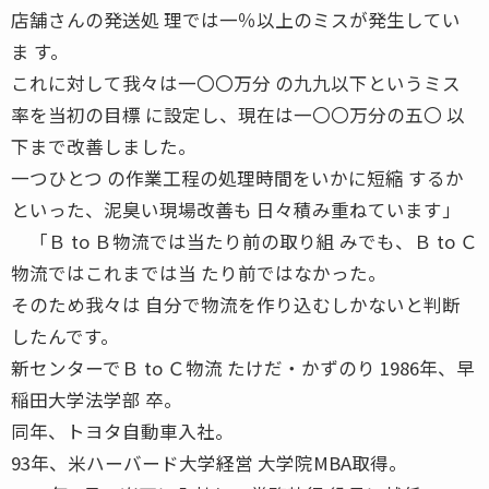
店舗さんの発送処 理では一％以上のミスが発生してい
ま す。
これに対して我々は一〇〇万分 の九九以下というミス
率を当初の目標 に設定し、現在は一〇〇万分の五〇 以
下まで改善しました。
一つひとつ の作業工程の処理時間をいかに短縮 するか
といった、泥臭い現場改善も 日々積み重ねています」
「Ｂ to Ｂ物流では当たり前の取り組 みでも、Ｂ to Ｃ
物流ではこれまでは当 たり前ではなかった。
そのため我々は 自分で物流を作り込むしかないと判断
したんです。
新センターでＢ to Ｃ物流 たけだ・かずのり 1986年、早
稲田大学法学部 卒。
同年、トヨタ自動車入社。
93年、米ハーバード大学経営 大学院MBA取得。