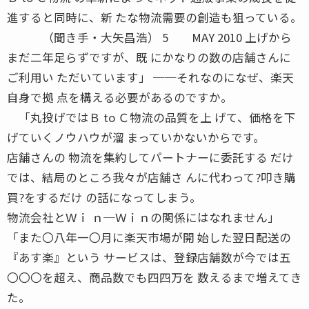
進すると同時に、新 たな物流需要の創造も狙っている。
（聞き手・大矢昌浩） 5 MAY 2010 上げから
まだ二年足らずですが、既 にかなりの数の店舗さんに
ご利用い ただいています」 ──それなのになぜ、楽天
自身で拠 点を構える必要があるのですか。
「丸投げではＢ to Ｃ物流の品質を上 げて、価格を下
げていくノウハウが溜 まっていかないからです。
店舗さんの 物流を集約してパートナーに委託する だけ
では、結局のところ我々が店舗さ んに代わって?叩き購
買?をするだけ の話になってしまう。
物流会社とＷｉ ｎ─Ｗｉｎの関係にはなれません」
「また〇八年一〇月に楽天市場が開 始した翌日配送の
『あす楽』という サービスは、登録店舗数が今では五
〇〇〇を超え、商品数でも四四万を 数えるまで増えてき
た。