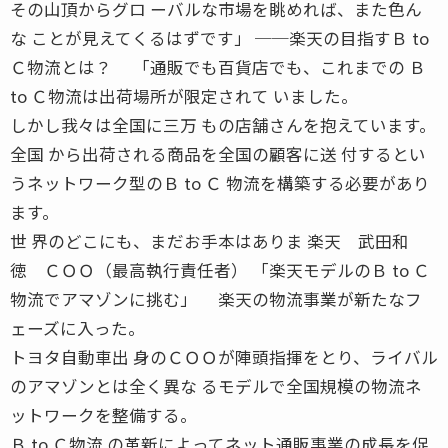
その山頂からグロ ーバルな市場を眺めれば、また色ん
な ことが見えてくるはずです」 ──楽天の目指すＢ to
Ｃ物流とは？ 「通販でも百貨店でも、これまでの Ｂ
to Ｃ物流は出荷場所が限定されて いました。
しかし我々は全国に三万 もの店舗さんを抱えています。
全国 から出荷される商品を全国の顧客に送 付するとい
うネットワーク型のＢ to Ｃ 物流を構築する必要があり
ます。
世 界のどこにも、まだお手本はありま 楽天 武田和
徳 ＣＯＯ（最高執行責任者） 「楽天モデルのＢ to Ｃ
物流でアマゾンに挑む」 楽天の物流事業が新たなフ
ェーズに入った。
トヨタ自動車出 身のＣＯＯが陣頭指揮をとり、ライバル
のアマゾンとは全く異な るモデルで全国規模の物流ネ
ットワークを整備する。
Ｂ to Ｃ物流 の革新によってネット通販事業の成長を促