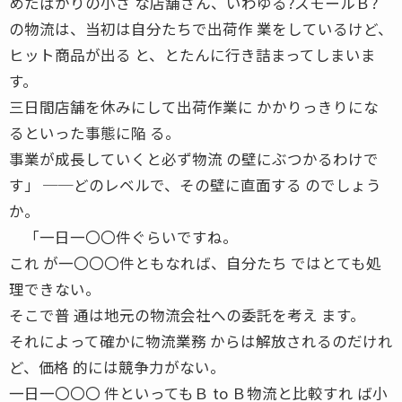
めたばかりの小さ な店舗さん、いわゆる?スモールＢ?
の物流は、当初は自分たちで出荷作 業をしているけど、
ヒット商品が出る と、とたんに行き詰まってしまいま
す。
三日間店舗を休みにして出荷作業に かかりっきりにな
るといった事態に陥 る。
事業が成長していくと必ず物流 の壁にぶつかるわけで
す」 ──どのレベルで、その壁に直面する のでしょう
か。
「一日一〇〇件ぐらいですね。
これ が一〇〇〇件ともなれば、自分たち ではとても処
理できない。
そこで普 通は地元の物流会社への委託を考え ます。
それによって確かに物流業務 からは解放されるのだけれ
ど、価格 的には競争力がない。
一日一〇〇〇 件といってもＢ to Ｂ物流と比較すれ ば小