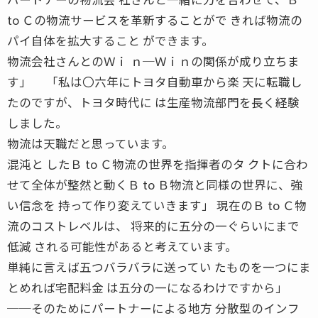
to Ｃの物流サービスを革新することがで きれば物流の
パイ自体を拡大すること ができます。
物流会社さんとのＷｉ ｎ─Ｗｉｎの関係が成り立ちま
す」 「私は〇六年にトヨタ自動車から楽 天に転職し
たのですが、トヨタ時代に は生産物流部門を長く経験
しました。
物流は天職だと思っています。
混沌と したＢ to Ｃ物流の世界を指揮者のタ クトに合わ
せて全体が整然と動くＢ to Ｂ物流と同様の世界に、強
い信念を 持って作り変えていきます」 現在のＢ to Ｃ物
流のコストレベルは、 将来的に五分の一ぐらいにまで
低減 される可能性があると考えています。
単純に言えば五つバラバラに送ってい たものを一つにま
とめれば宅配料金 は五分の一になるわけですから」
──そのためにパートナーによる地方 分散型のインフ