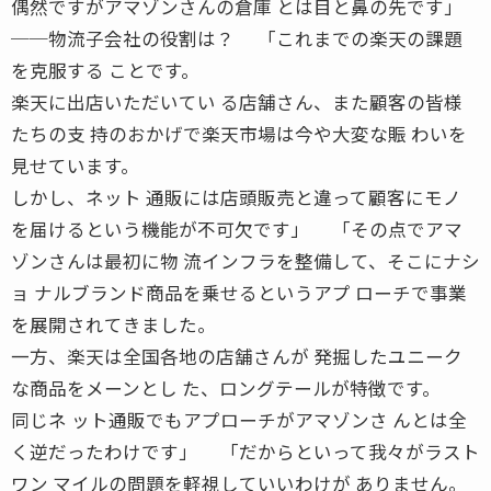
偶然ですがアマゾンさんの倉庫 とは目と鼻の先です」
──物流子会社の役割は？ 「これまでの楽天の課題
を克服する ことです。
楽天に出店いただいてい る店舗さん、また顧客の皆様
たちの支 持のおかげで楽天市場は今や大変な賑 わいを
見せています。
しかし、ネット 通販には店頭販売と違って顧客にモノ
を届けるという機能が不可欠です」 「その点でアマ
ゾンさんは最初に物 流インフラを整備して、そこにナシ
ョ ナルブランド商品を乗せるというアプ ローチで事業
を展開されてきました。
一方、楽天は全国各地の店舗さんが 発掘したユニーク
な商品をメーンとし た、ロングテールが特徴です。
同じネ ット通販でもアプローチがアマゾンさ んとは全
く逆だったわけです」 「だからといって我々がラスト
ワン マイルの問題を軽視していいわけが ありません。