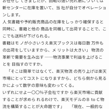
お任せし てきましたが、回転の速い売れ筋につ いては
新センターに在庫を置いて、当 社が自分でオペレーショ
ンします。
人 気書籍や予約販売商品の在庫をしっ かり確保すると
同時に、書籍と他の 商品を同梱して出荷することで、こ
こでも送料が下げられる。
書籍はモ ノが小さいうえ楽天ブックスは毎日数 万件も
の出荷をしていますから、メ リットは大きい」 物流の
革新で需要を生み出す ──物流事業で利益を上げるこ
とを 目指すのですか。
「そこは簡単ではなくて、楽天物流 の売り上げは楽天
市場にとってコスト になりますから、どちら側から見る
かによって数字の意味も変わってくる。
いずれにせよ一〇〇％子会社ですか ら楽天市場に貢献
することが求めら れるわけで、楽天モデルのＢ to Ｃ物
流を構築することが大命題です」 「現在、一般的な