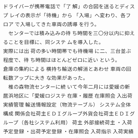
ドライバーが携帯電話で「了 解」の合図を送るとディス
プ レイの表示が「待機」から 「入場」へ変わり、各フ
ロア で入場してきた車両の誘導 を行う。
センターでは積み込みの待 ち時間を三〇分以内に抑え
ることを目標に、同システ ムを導入した。
実際には出 荷の多い時間帯でも待機場 に二、三台並ぶ
程度で、待 ち時間はほとんどゼロに近い という。
倉庫の集約による 横持ち輸送の解消とあわせ 車両の回
転数アップに大き な効果があった。
椎の森物流センターに続 いて今年二月には愛媛の新
居浜地区に「愛媛ロジステ 在庫・履歴 在庫照会 入出荷
実績管理 輸送情報設定（物流テーブル） システム全体
構成 関係会社荷主ＥＤＩグループ外貨会社荷主ＥＤＩグ
ループ（各社システム利用） 荷主 外部接続荷主 ・入荷
予定登録 ・出荷予定登録 ・在庫照会 入荷指示 入荷実績