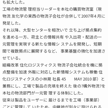
も拡大した。
工場の物流管 理担当リーダーを本社の購買物流室（現
物流 友化学の東西の物流子会社が合併して2007年4 月に
発足した。
それ以降、大型センターを相次いで 立ち上げ拠点集約
を進める一方、荷主との情報共有 や入出荷・配送の一
元管理を実現する新たな情報シ ステムを開発し、短期
間で複数拠点に展開するなど、 事業基盤の強化を加速さ
せている。
組織改革 住化ロジスティクス 物流子会社統合を機に拠
点整備を加速 外販に対応した新情報システムも稼働 住
化ロジスティクスの小林晃 社長 45 MAY 2010 部）と
兼務にし、工場で製品の充填を終えた 後の?構外物流?を
本社の物流部門が一元管 理する体制にした。
従来は製品をユーザーに 届けるまでを工場（事業部）
ごとに管理して いたため、中継地が別々に設けられる