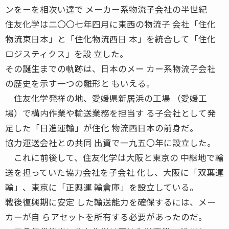
ンをーを相次い達で メーカー系物流子会社の半世紀
住友化学は二〇〇七年四月に東西の物流子 会社「住化
物流東日本」と「住化物流西日 本」を統合して「住化
ロジスティクス」を設 立した。
その誕生までの軌跡は、日本のメー カー系物流子会社
の歴史を示す一つの雛形と もいえる。
住友化学発祥の地、愛媛県新居浜の工場 （愛媛工
場）で構内作業や輸送業務を担当す る子会社として発
足した「日進運輸」が住化 物流西日本の前身だ。
協力運送会社との共同 出資で一九五〇年に設立した。
これに前後して、住友化学は大阪と東京の 中継地で輸
送を担っていた協力会社を子会社 化し、大阪に「双葉運
輸」、東京に「正興運 輸倉庫」を設立している。
戦後復興期に安定 した輸送能力を確保するには、メー
カーが自 らアセットを所有する必要があったのだ。