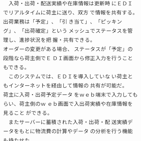
入荷・出荷・配送実績や在庫情報は更新時 にＥＤＩ
でリアルタイムに荷主に送り、双方 で情報を共有する。
出荷業務は「予定」、「引 き当て」、「ピッキン
グ」、「出荷確定」という メッシュでステータスを管
理し、進捗状況を把 握・共有できる。
オーダーの変更がある場合、 ステータスが「予定」の
段階なら荷主側でＥ ＤＩ画面から修正入力を行うこと
もできる。
このシステムでは、ＥＤＩを導入していな い荷主と
もインターネットを経由して情報の 共有が可能だ。
荷主に入荷・出荷予定データ をｗｅｂ端末で入力しても
らい、荷主側のｗ ｅｂ画面で入出荷実績や在庫情報を
見ること ができる。
またサーバーに蓄積された入荷・出荷・配 送実績デ
ータをもとに物流費の計算やデータ の分析を行う機能
も持たせた。