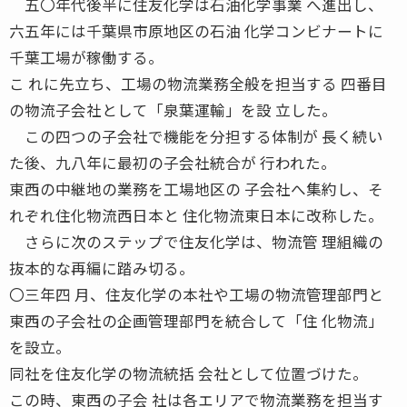
五〇年代後半に住友化学は石油化学事業 へ進出し、
六五年には千葉県市原地区の石油 化学コンビナートに
千葉工場が稼働する。
こ れに先立ち、工場の物流業務全般を担当する 四番目
の物流子会社として「泉葉運輸」を設 立した。
この四つの子会社で機能を分担する体制が 長く続い
た後、九八年に最初の子会社統合が 行われた。
東西の中継地の業務を工場地区の 子会社へ集約し、そ
れぞれ住化物流西日本と 住化物流東日本に改称した。
さらに次のステップで住友化学は、物流管 理組織の
抜本的な再編に踏み切る。
〇三年四 月、住友化学の本社や工場の物流管理部門と
東西の子会社の企画管理部門を統合して「住 化物流」
を設立。
同社を住友化学の物流統括 会社として位置づけた。
この時、東西の子会 社は各エリアで物流業務を担当す