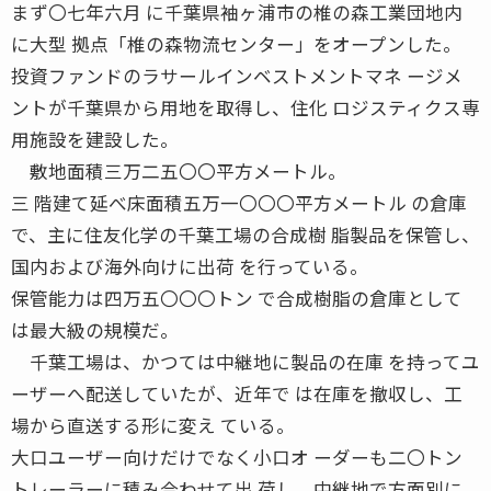
まず〇七年六月 に千葉県袖ヶ浦市の椎の森工業団地内
に大型 拠点「椎の森物流センター」をオープンした。
投資ファンドのラサールインベストメントマネ ージメ
ントが千葉県から用地を取得し、住化 ロジスティクス専
用施設を建設した。
敷地面積三万二五〇〇平方メートル。
三 階建て延べ床面積五万一〇〇〇平方メートル の倉庫
で、主に住友化学の千葉工場の合成樹 脂製品を保管し、
国内および海外向けに出荷 を行っている。
保管能力は四万五〇〇〇トン で合成樹脂の倉庫として
は最大級の規模だ。
千葉工場は、かつては中継地に製品の在庫 を持ってユ
ーザーへ配送していたが、近年で は在庫を撤収し、工
場から直送する形に変え ている。
大口ユーザー向けだけでなく小口オ ーダーも二〇トン
トレーラーに積み合わせて出 荷し、中継地で方面別に