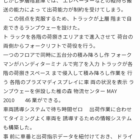
しかし多層階倉庫では、 エレベーターなどの縦持ち搬
送の能力によっ て出荷能力が制約を受けてしまう。
この弱点を克服するため、トラックが上層 階まで自
走できるランプウェーを設けた。
ト ラックを各階の荷捌きエリアまで進入させて 荷台の
両側からフォークリフトで荷役を行う。
一つのフロアで同時に五台分の積み降ろし作 フォーク
マンがハンディターミナ ルで完了を入力 トラックが各
階の荷捌きスペース まで侵入して積み降ろし作業を 行
う 各階のプラズマディスプレイに車 両の状況を表示 ラ
ンプウェーを併設した椎の森 物流センター MAY
2010 46 業ができる。
車両誘導システムで待ち時間ゼロ 出荷作業に合わせ
てタイミングよく車両を 誘導するための情報システム
も構築した。
事 前に車番と出荷指示データを紐付けておき、 ドライ