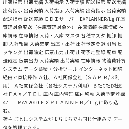
出荷指示 出荷実績 入荷指示 入荷実績 配送指示 配送実績
出荷指示 出荷実績 入荷指示 入荷実績 出荷指示 出荷実績
配送指示 配送実績 ＥＤＩサーバー EXPLANNER/Lg 在庫
管理対象配送（在庫管理対象外） 在庫情報 在庫情報 在
庫情報 在庫情報 入荷・入庫 マスタ 各種マスタ 棚卸 棚
卸 入荷報告 入荷確定 出庫・出荷 出荷予定登録 引当 ピ
ッキング 出荷確定 伝票出力 出荷 出荷予定登録 配車 配
送確定 伝票出力 入荷実績 出荷実績 在庫情報 物流費計算
システム データ蓄積・分析ツール インターネット回線
経由で直接操作 Ａ社、Ａ社関係会社（ＳＡＰ Ｒ/３利
用） Ａ社関係会社（各社システム利用） B 社C社D社E
社ＦＡＸ／ＴＥＬ 庫内 庫内管理 庫内移動 入荷予定登録
47 MAY 2010 ＥＸＰＬＡＮＮＥＲ／Ｌｇに取り込
む。
荷主 ごとにシステムがまちまちでも同じ仕組みで デー
タを処理できる。