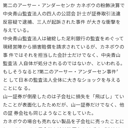
第二のアーサー・アンダーセンか カネボウの粉飾決算で
中央青山監査法人の四人の公認会 計士が証券取引法違
反容疑で逮捕、三人が起訴された事件 が大きな衝撃を
与えている。
中央青山監査法人は破綻した足利銀行の監査をめぐって
現経営陣から損害賠償を請求されているが、カネボウの
事 件ではそれを担当した会計士だけでなく、中央青山
監査法 人自体が処分されるのではないか、といわれる。
もしそうなると?第二のアーサー・アンダーセン事件〞
と して日本の監査法人全体に大きなショックを与える
ことにな る。
山一証券が倒産したのは子会社に損失を「飛ばし」てい
たことが表面化したためだが、山一証券だけでなく、他
の証 券会社も同じようなことをしていた。
カネボウの場合も売れない製品を子会社に売ったことに