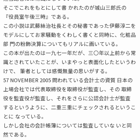
そこでこれをもとにして書 かれたのが城山三郎氏の
『役員室午後三時』である。
この小説は武藤絲治社長とその秘書であった伊藤淳二を
モデルにしてお家騒動をくわしく書くと同時に、化粧品
部 門の粉飾決算についてもリアルに画いている。
この本が出たのは一九七一年だが、三〇年以上前から常
識とされていたことが、いまやっと表面化したというわ
けで、 筆者としては感慨無量の思いがする。
57 NOVEMBER 2005 問われている会計士の資質 日本の
上場会社では代表取締役を取締役が監査し、その 取締
役を監査役が監査し、それをさらに公認会計士が監査
するというように、二重三重にチェックされるというこ
とに なっている。
しかし会社の会計帳簿については監査していな いと同
然である。