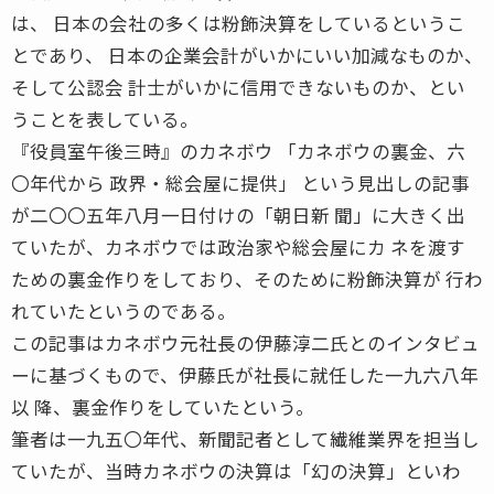
は、 日本の会社の多くは粉飾決算をしているというこ
とであり、 日本の企業会計がいかにいい加減なものか、
そして公認会 計士がいかに信用できないものか、とい
うことを表している。
『役員室午後三時』のカネボウ 「カネボウの裏金、六
〇年代から 政界・総会屋に提供」 という見出しの記事
が二〇〇五年八月一日付けの「朝日新 聞」に大きく出
ていたが、カネボウでは政治家や総会屋にカ ネを渡す
ための裏金作りをしており、そのために粉飾決算が 行わ
れていたというのである。
この記事はカネボウ元社長の伊藤淳二氏とのインタビュ
ーに基づくもので、伊藤氏が社長に就任した一九六八年
以 降、裏金作りをしていたという。
筆者は一九五〇年代、新聞記者として繊維業界を担当し
ていたが、当時カネボウの決算は「幻の決算」といわ