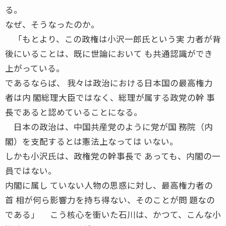
る。
なぜ、そうなったのか。
「もとより、この政権は小沢一郎氏という実 力者が背
後にいることは、既に世論において も共通認識ができ
上がっている。
であるならば、 我々は政治における日本国の最高権力
者は内 閣総理大臣ではなく、総理が属する政党の幹 事
長であると認めていることになる。
日本の政治は、中国共産党のように党が国 務院（内
閣）を支配するとは憲法上なっては いない。
しかも小沢氏は、政権党の幹事長で あっても、内閣の一
員ではない。
内閣に属し ていない人物の思惑に対し、最高権力者の
首 相が何ら影響力を持ち得ない、そのことが問 題なの
である」 こう核心を衝いた石川は、かつて、こんな小