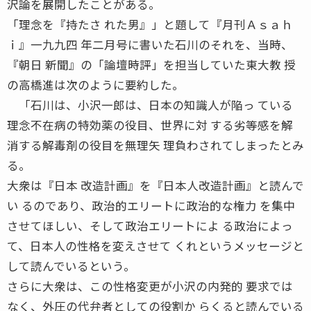
沢論を展開したことがある。
「理念を『持たさ れた男』」と題して『月刊Ａｓａｈ
ｉ』一九九四 年二月号に書いた石川のそれを、当時、
『朝日 新聞』の「論壇時評」を担当していた東大教 授
の高橋進は次のように要約した。
「石川は、小沢一郎は、日本の知識人が陥っ ている
理念不在病の特効薬の役目、世界に対 する劣等感を解
消する解毒剤の役目を無理矢 理負わされてしまったとみ
る。
大衆は『日本 改造計画』を『日本人改造計画』と読んで
い るのであり、政治的エリートに政治的な権力 を集中
させてほしい、そして政治エリートによ る政治によっ
て、日本人の性格を変えさせて くれというメッセージと
して読んでいるという。
さらに大衆は、この性格変更が小沢の内発的 要求では
なく、外圧の代弁者としての役割か らくると読んでいる