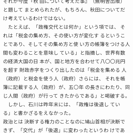
それが今度『秋 田について考えた事』（無明舎出版）
と題して まとめられたが、もちろん、秋田についてだ
け考えているわけではない。
たとえば、「政権交代とは何か」という項では、 そ
れは「税金の集め方、その使い方が変化す るというこ
とであり、そしてその集め方と使 い方の帳簿をつける人
間も変わることを意味し ている」と指摘し、世界有数
の経済大国の日 本が、国と地方を合わせて八〇〇兆円
を超す 財政赤字をつくり出したのは「税金を集める 人
（政府）と税金を使う人（政府）さらには、 それを帳
簿に記載する人（政府）が、五〇年 の長きにわたり、同
じ人間（政府）が行って きたからである」と喝破する。
しかし、石川は昨年末には、「政権は後退し てい
る」と書かざるをえなかった。
政治とは 決断する権力のことなのに鳩山首相が決断で
きず、「交代」が「後退」に変わったというわ けであ