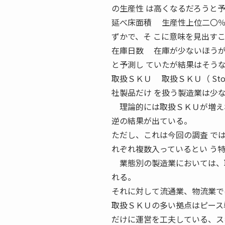
の生産性 は高くなるだろうと
延べ床面積 生産性上位二〇％
ずかで、そ こに意味を見出す
在庫日数 在庫が少ないほうが
と予測し ていたが結果はそう
取扱ＳＫＵ 取扱ＳＫＵ（ Stoc
社製品だけ を扱う製造業は少
理論的には取扱ＳＫＵが増えれ
逆の結果が出ている。
ただし、これは今回の調査 で
れぞれ複数入っているとい う
業態別の製造業においては、取
れる。
それに対して流通業、物流業で
取扱ＳＫＵの多い拠点はピース
だけに運営を工夫している、ス