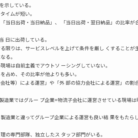
を示している。
ドタイムが短い。
、「当日出荷・当日納品」、 「当日出荷・翌日納品」の比率が
当 日に出荷している。
する限りは、サービスレベルを上げて条件を厳し くすることが
になる。
現場は自前主義でアウトソ ーシングしていない。
半を占め、その比率が他よりも多い。
子会社等）による運営」や「外 部の協力会社による運営」の割
造業ではグルー プ企業=物流子会社に運営させている現場は
 製造業と違ってグループ企業による運営も良い結 果をもたら
理の専門部隊、独立したス タッフ部門がいる。