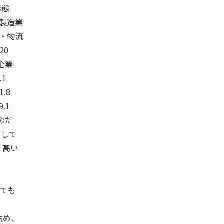
営形態
食品製造業
通業・物流
20
プ企業
.1
11.8
9.1
ものだ
として
て高い
ても
占め、