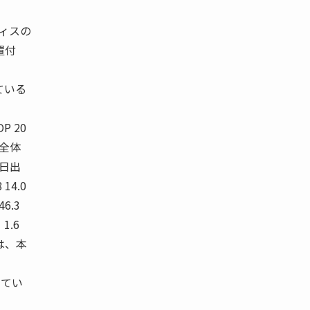
ティスの
置付
ている
P 20
業 全体
当日出
14.0
 46.3
1 1.6
のは、本
めてい