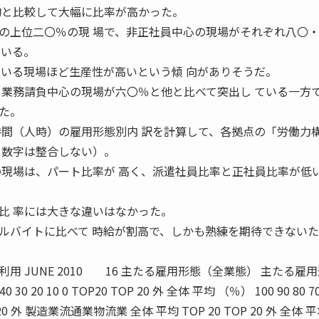
均と比較して大幅に比率が高かった。
上位二〇％の現 場で、非正社員中心の現場がそれぞれ八〇
ている。
でいる現場ほど生産性が高いという傾 向がありそうだ。
 業務請負中心の現場が六〇％と他と比べて突出し ている一方
た。
間（人時）の雇用形態別内 訳を計算して、各拠点の「労働力
と数字は整合しない）。
の現場は、パート比率が 高く、派遣社員比率と正社員比率が低
比 率には大きな違いはなかった。
バイトに比べて 時給が割高で、しかも熟練を期待できないた
 JUNE 2010 16 主たる雇用形態（全業態） 主たる雇
40 30 20 10 0 TOP20 TOP 20 外 全体 平均 （％） 100 90 80 70
 TOP 20 外 製造業流通業物流業 全体 平均 TOP 20 TOP 20 外 全体 