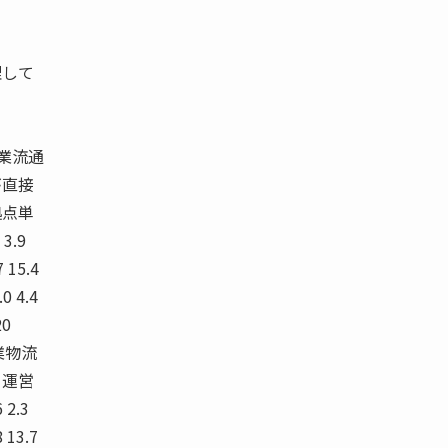
理して
製造業流通
層が直接
拠点単
3.9
7 15.4
.0 4.4
20
通業物流
よる運営
2.3
8 13.7