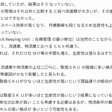
予測していたが、結果はそう なっていない。
の現場はそれ以外と比較する と延べ床面積が大きいが、その
ことはできなかった。
スペース効率が高くなり、 作業動線も短くなるため生産性も
なっていない。
k Keeping Unit ：在庫管理 の最小単位）は当然のことなが
なく、流通業、物流業と比べる とヒト桁違う。
ば、それだけ仕 分け等の手間も増え、生産性は落ちるはず
は流通業や物流業の上位二〇％に、取扱ＳＫＵ の極端に多い拠
特殊要因がかなり影響したと見られる。
扱ＳＫＵが少な いほど生産性が高いという理論通りの傾向
は取扱ＳＫ Ｕが多いほど生産性が高いという結果になってい
単位の比率が高い ことも考慮する必要はあるが、物流条件が
キルの高い拠点が 多いという可能性もある。