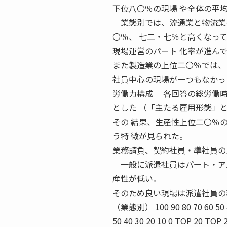
下位八〇％の現場 や全体の平
業態別では、流通業と物流業の
〇％、 七二・七％と高くなっ
現場運営のパート 化率が進ん
また製造業の上位二〇％では、
社員中心の現場が一つもなかっ
労働力構成 各回答の総労働時
とした （「主たる雇用形態」
その 結果、生産性上位二〇％
う特 徴が見られた。
業務請負、契約社員・準社員の
一般に派遣社員はパート・アル
産性が低い。
そのため良い現場は派遣社員の利用
（業態別） 100 90 80 70 60 50 
50 40 30 20 10 0 TOP 20