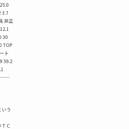
25.0
2 3.7
正社員 非正
2.1
0 30
0 TOP
パート
9 59.2
.1
場──
という
いＴＣ