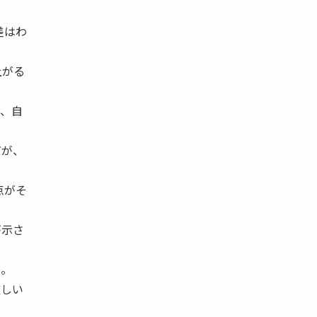
差はわ
上がる
ら、自
だが、
点がそ
が示さ
る。
厳しい