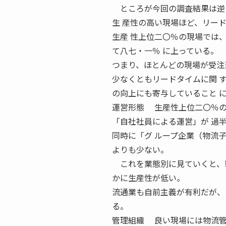
ところが今回の調査結果は逆
生 産性の高い現場ほど、リー
生産 性上位二〇％の現場では
て八七・一％ に上っている。
つまり、ほとんどの現場が受注
少なくともリードタイムに関 
の向上にも寄与していること 
運営形態 生産性上位二〇％の
「自社社員による運営」が 過
同時に「グ ループ企業（物流
よりも少ない。
これを業態別に見ていくと、製
かに生産性が低い。
流通業も自前主義が有利だが、
る。
管理組織 良い現場には物流管