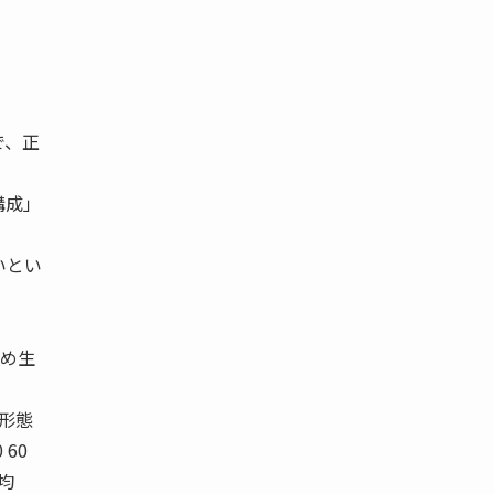
・
で、正
構成」
いとい
め生
用形態
 60
平均