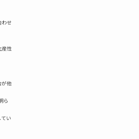
合わせ
生産性
合が他
明ら
してい