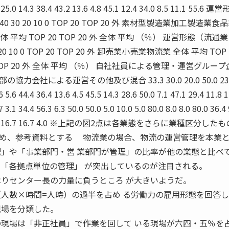
.6 25.0 14.3 38.4 43.2 13.6 4.8 45.1 12.4 34.0 8.5 11.1 55.6 運
50 40 30 20 10 0 TOP 20 TOP 20 外 素材型製造業加工製造業
外 全体 平均 TOP 20 TOP 20 外 全体 平均 （％） 運営形態（流
 30 20 10 0 TOP 20 TOP 20 外 卸売業小売業物流業 全体 平均 TOP 
20 TOP 20 外 全体 平均 （％） 自社社員による管理・運営グルー
会社による運営その他及び混合 33.3 30.0 20.0 50.0 23
6 5.6 44.4 36.4 13.6 4.5 45.5 14.3 28.6 50.0 7.1 47.1 29.4 11.8 
7 3.1 34.4 56.3 6.3 50.0 50.0 5.0 10.0 5.0 80.0 8.0 8.0 80.0 36.4 
 20.0 80.0 16.7 16.7 4.0 ※上記の図2点は各業態をさらに業種区分した
め、参考資料とする 物流業の場合、物流の運営管理を本業
理」や「事業部門・営 業部門が管理」の比率が他の業態と比べ
で「各拠点単位の管理」 が突出しているのが注目される。
はりセンター長の力量に負うところ が大きいようだ。
人数×時間=人時）の過半を占め る労働力の雇用形態を回答し
現場を分類した。
の現場は「非正社員」で作業を回して いる現場が六四・五％を