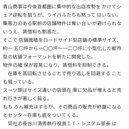
青山商事は今後首都圏に集中的な出店攻勢を かけてシ
ェア逆転を狙うが、ライバルたちも黙って はいない。
集客力のある駅前の店舗物件は奪い合 いが避けられな
いうえ、賃借料も割高だ。
そこで 店舗面積をロードサイド型店舗の標準サイズ、
約一 五〇坪から一〇〇坪〜一二〇坪に小型化した都市
型の店舗フォーマットを新たに開発した。
物件の確 保が容易になり、賃借料を抑制できる。
在庫を高回転させることで売り逃しを回避する こと
も狙っている。
スーツ類はサイズ違いの店頭在 庫に欠品が増えると売
れ行きが著しく鈍る。
もち ろん補充はするが、その商品の販売が終盤になる
とセンター在庫も底をついてくる。
同社の長谷川清秀執行役員ＩＴ・システム部長 は