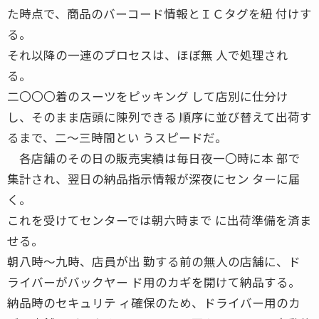
た時点で、商品のバーコード情報とＩＣタグを紐 付けす
る。
それ以降の一連のプロセスは、ほぼ無 人で処理され
る。
二〇〇〇着のスーツをピッキング して店別に仕分け
し、そのまま店頭に陳列できる 順序に並び替えて出荷す
るまで、二〜三時間とい うスピードだ。
各店舗のその日の販売実績は毎日夜一〇時に本 部で
集計され、翌日の納品指示情報が深夜にセン ターに届
く。
これを受けてセンターでは朝六時まで に出荷準備を済ま
せる。
朝八時〜九時、店員が出 勤する前の無人の店舗に、ド
ライバーがバックヤー ド用のカギを開けて納品する。
納品時のセキュリテ ィ確保のため、ドライバー用のカ