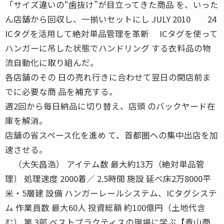
「サイズ違いの“歯抜け”が目立ってきた商品 を、いった
ん店舗から回収し、一揃いセットにし JULY 2010 24
ICタグを活用して絶対単品管理を革新 ICタグを使って
ハンガーに吊した状態でハンドリング する衣料品の物
流自動化に取り組んだ。
各店舗のその 日の売れ行きに合わせて翌日の開店前ま
でに必要な商 品を補充する。
週2回から毎日納品に切り替え、店頭 のバックヤード在
庫を解消。
店舗の省スペース化を進め て、首都圏への集中出店を加
速させる。
（大矢昌浩） アイテム数 最大約13万（絶対単品管
理） 処理速度 2000着／ 2.5時間 施設 延べ床2万8000平
米・5層建 設備 ハンガーレールシステム、ICタグシステ
ム 作業員数 最大60人 投資総額 約100億円（土地代含
む） 第 3部 ベストプラクティスの現場に学ぶ【青山商