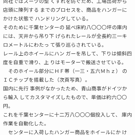
同社ではスーツの型 くずれを防ぐため、工場出荷から
店頭に陳列する までのプロセスを、商品をハンガーに
かけた状態で ハンドリングしている。
そのために千葉センターの 延べ床約八〇〇〇坪の庫内
には、天井から吊り下 げられたレールが全長約三一キ
ロメートルにわたっ て張り巡らされている。
レール上のホイールにハン ガーを吊して、下りは傾斜四
度を自重で滑り、上 りはモーターで搬送させている。
そのホイール部分にＨＦ帯（一三・五六Ｍｈｚ） の
ＩＣチップを搭載した（次頁写真）。
国内に先行 事例がなかったため、青山商事がドイツか
ら輸入 してカスタマイズしたもので、単価は約六〇〇
円。
これを千葉センターに十二万八〇〇〇個投入して、 庫内
作業を自動化した。
センターに入荷したハンガー商品をホイールにか け