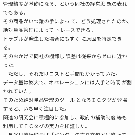
管理精度が基礎になる、という同社の経営思 想の表れ
でもある。
その商品がいつ誰の手によっ て、どう処理されたのか、
絶対単品管理によって トレースできる。
トラブルが発生した場合にもすぐ に原因を特定でき
る。
そのおかげで同社の棚卸し 誤差は従来からゼロに近か
った。
ただし、それだけコストと手間もかかっていた。
データ量は膨大で、オペレーションには人手と時間 が割
かれていた。
そのため絶対単品管理のツール となるＩＣタグが登場
すると、いち早く注目した。
関連の研究会に積極的に参加し、政府の補助制度 等も
利用してＩＣタグの実力を検証した。
長谷川執行役員は「ベンダーの売り文句とは違 って、