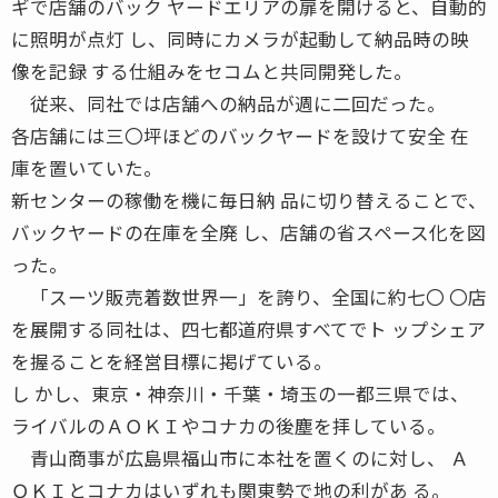
ギで店舗のバック ヤードエリアの扉を開けると、自動的
に照明が点灯 し、同時にカメラが起動して納品時の映
像を記録 する仕組みをセコムと共同開発した。
従来、同社では店舗への納品が週に二回だった。
各店舗には三〇坪ほどのバックヤードを設けて安全 在
庫を置いていた。
新センターの稼働を機に毎日納 品に切り替えることで、
バックヤードの在庫を全廃 し、店舗の省スペース化を図
った。
「スーツ販売着数世界一」を誇り、全国に約七〇 〇店
を展開する同社は、四七都道府県すべてでト ップシェア
を握ることを経営目標に掲げている。
し かし、東京・神奈川・千葉・埼玉の一都三県では、
ライバルのＡＯＫＩやコナカの後塵を拝している。
青山商事が広島県福山市に本社を置くのに対し、 Ａ
ＯＫＩとコナカはいずれも関東勢で地の利があ る。