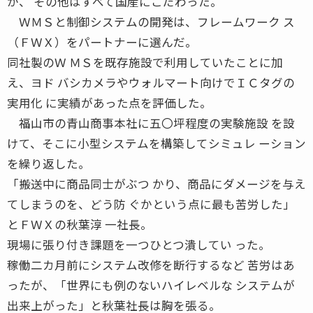
が、 その他はすべて国産にこだわった。
ＷＭＳと制御システムの開発は、フレームワーク ス
（ＦＷＸ）をパートナーに選んだ。
同社製のＷ ＭＳを既存施設で利用していたことに加
え、ヨド バシカメラやウォルマート向けでＩＣタグの
実用化 に実績があった点を評価した。
福山市の青山商事本社に五〇坪程度の実験施設 を設
けて、そこに小型システムを構築してシミュレ ーション
を繰り返した。
「搬送中に商品同士がぶつ かり、商品にダメージを与え
てしまうのを、どう防 ぐかという点に最も苦労した」
とＦＷＸの秋葉淳 一社長。
現場に張り付き課題を一つひとつ潰してい った。
稼働二カ月前にシステム改修を断行するなど 苦労はあ
ったが、「世界にも例のないハイレベルな システムが
出来上がった」と秋葉社長は胸を張る。