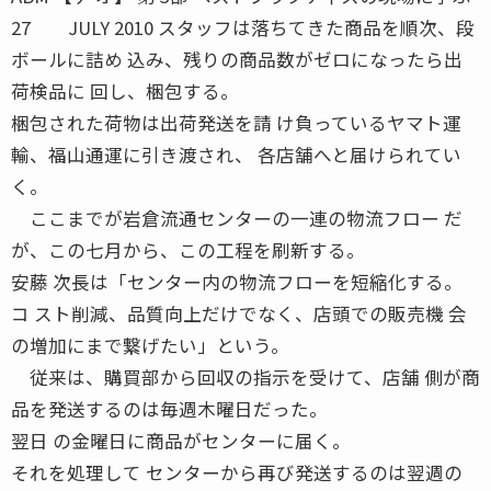
27 JULY 2010 スタッフは落ちてきた商品を順次、段
ボールに詰め 込み、残りの商品数がゼロになったら出
荷検品に 回し、梱包する。
梱包された荷物は出荷発送を請 け負っているヤマト運
輸、福山通運に引き渡され、 各店舗へと届けられてい
く。
ここまでが岩倉流通センターの一連の物流フロー だ
が、この七月から、この工程を刷新する。
安藤 次長は「センター内の物流フローを短縮化する。
コ スト削減、品質向上だけでなく、店頭での販売機 会
の増加にまで繋げたい」という。
従来は、購買部から回収の指示を受けて、店舗 側が商
品を発送するのは毎週木曜日だった。
翌日 の金曜日に商品がセンターに届く。
それを処理して センターから再び発送するのは翌週の