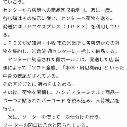
ていこう。
センターから店舗への商品回収指示 は、週に一度。
各店舗はその指示に従い、センタ ーへ荷物を送る。
発送にはＪＰエクスプレス（ＪＰ ＥＸ）を利用してい
る。
ＪＰＥＸが愛知県・小牧 市の営業所に各店舗からの荷
物を集約し、岩倉流 通センターに一括して納品する。
センターに納品された段ボールには、発送した店 舗
側によって「ソフト全般」「本体・周辺機器」と いった
中身の表記がされている。
その区分ごとに 荷物をまとめる。
その後、荷物を開梱し、ハンデ ィターミナルで商品一
つ一つに貼られたバーコード を読み込み、入荷検品を
行う。
次に、ソーターを使って一次仕分けを行う。
ソー ターの間口は八六と限られている。