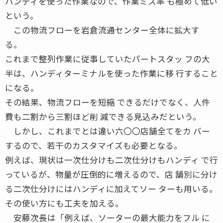
ハンディを使った作業なので、作業ミス率 も極めて低い
という。
この物流フローを岩倉流通センター全体に拡大す
る。
これまで整列作業に従事していたパートスタッ フの大
半は、ハンディターミナルを使った作業に移 行すること
になる。
その結果、物流フローを短縮 できるだけでなく、人件
費も二割から三割ほど削 減できる見込みだという。
しかし、これまでとは違い六〇〇店舗全てをカ バー
するので、若干のカスタマイズも必要となる。
例えば、現状は一次仕分けも二次仕分けもハンディ で行
っているが、物量が圧倒的に増えるので、店 舗別に分け
る二次仕分けにはハンディに加えてソー ターも用いる。
その使い方にも工夫を加える。
安藤次長は「例えば、ソーターの最大能力をフル に