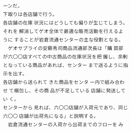
ーンだ。
下取りは各店舗で行う。
各店舗の在庫 状況にはどうしても偏りが生じてしまう。
それを 解消してゲオ全体で最適な販売活動を行えるよ
うに することが岩倉流通センターの主な役割となる。
ゲオサプライの安藤秀司商品流通部次長は「購 買部
が六〇〇店すべての中古商品の在庫状況を把 握し、余剰
となっている商品があれば、センター まで送るように指
示を出す。
各店舗から送られて きた商品をセンタ ー内で組み合わ
せ て梱包し、その商 品が不足している 店舗に発送して
い く。
センターから 見れば、六〇〇店舗が入荷元であり、同じ
六〇〇 店舗が出荷先になる」と説明する。
岩倉流通センターの入荷から出荷までのフローを み