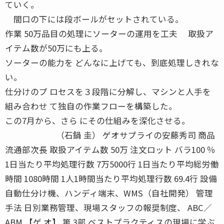
ていく。
間口の下には段ボールがセットされている。
作業 50万品目の処理にソーターの運用を工夫 取扱ア
イテム数が50万にも上る。
ソーターの能力を どんなに上げても、到底処理しきれな
い。
仕分けのプ ロセスを３段階に分解し、マシンと人手を
組み合わせ て独自の作業フローを構築した。
この7月から、さら にその仕組みを深化させる。
（石鍋 圭） ゲオサプライの安藤秀司 商品
流通部次長 取扱アイテム数 50万 注文ロット バラ100 ％
1日当たり平均処理行数 7万5000行 1日当たり平均総労働
時間 1080時間 1人1時間当たり平均処理行数 69.4行 設備
自動仕分け機、ハンディ端末、WMS（自社開発） 管理
手法 日別業務管理、現場スタッフの報奨制度、 ABC／
ABM 【ゲ オ】 第 3部 ベストプラクティスの現場に学ぶ