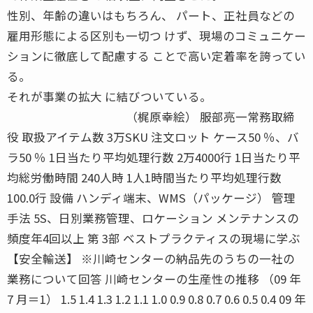
性別、年齢の違いはもちろん、 パート、正社員などの
雇用形態による区別も一切つ けず、現場のコミュニケー
ションに徹底して配慮する ことで高い定着率を誇ってい
る。
それが事業の拡大 に結びついている。
（梶原幸絵） 服部亮一常務取締
役 取扱アイテム数 3万SKU 注文ロット ケース50 ％、バ
ラ50 ％ 1日当たり平均処理行数 2万4000行 1日当たり平
均総労働時間 240人時 1人1時間当たり平均処理行数
100.0行 設備 ハンディ端末、WMS（パッケージ） 管理
手法 5S、日別業務管理、ロケーション メンテナンスの
頻度年4回以上 第 3部 ベストプラクティスの現場に学ぶ
【安全輸送】 ※川崎センターの納品先のうちの一社の
業務について回答 川崎センターの生産性の推移 （09 年
7 月＝1） 1.5 1.4 1.3 1.2 1.1 1.0 0.9 0.8 0.7 0.6 0.5 0.4 09 年