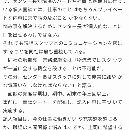
で、センター長が現場のパートや社員 と定期的に行って
いる個人面談では、仕事のこと はもちろんプライベー
トな内容にまで話の及ぶこと が少なくない。
悩み事を解決するためにセンター長 が個人的なことに
口を出せるわけではない。
それ でも現場スタッフとのコミュニケーションを密に
す ることを同社は最も重視している。
同社の服部亮一常務取締役は「物流業ではスタ ッフ
が一堂に会する機会を設けることは不可能だ。
その分、センター長はスタッフに対して非常に細や か
な気遣いをしなければならない」と語る。
面談の頻度は期初、期中、期末の年三回以上。
事前に「面談シート」を配布し、記入内容に基づ いて
実施する。
記入項目は、今の仕事に働きがい や充実感を感じる
か、職場の人間関係で悩みはあ るか、上司に希望する