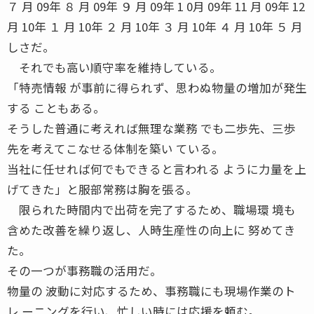
７ 月 09年 ８ 月 09年 ９ 月 09年 1 0月 09年 11 月 09年 12
月 10年 １ 月 10年 ２ 月 10年 ３ 月 10年 ４ 月 10年 ５ 月
しさだ。
それでも高い順守率を維持している。
「特売情報 が事前に得られず、思わぬ物量の増加が発生
する こともある。
そうした普通に考えれば無理な業務 でも二歩先、三歩
先を考えてこなせる体制を築い ている。
当社に任せれば何でもできると言われる ように力量を上
げてきた」と服部常務は胸を張る。
限られた時間内で出荷を完了するため、職場環 境も
含めた改善を繰り返し、人時生産性の向上に 努めてき
た。
その一つが事務職の活用だ。
物量の 波動に対応するため、事務職にも現場作業のト
レ ーニングを行い、忙しい時には応援を頼む。