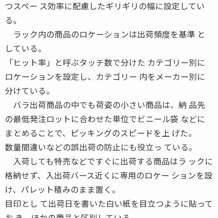
つスペー ス効率に配慮したギリギリの幅に設定してい
る。
ラック内の商品のロケーションは出荷頻度を基準 と
している。
「ヒット率」と呼ぶタッチ数で分けた カテゴリー別に
ロケーションを設定し、カテゴリー 内をメーカー別に
分けている。
バラ出荷商品の中でも荷姿の小さい商品は、納 品先
の最低発注ロットに合わせた単位でビニール袋 などに
まとめることで、ピッキングのスピードを上 げた。
数量間違いなどの誤出荷の防止にも役立っ ている。
入荷しても特売などですぐに出荷する商品はラ ックに
格納せず、入出荷バース近くに専用のロケー ションを設
け、パレット積みのまま置く。
目印とし て出荷日を書いた白い紙を目立つように貼って
お き、ほかの商品と区別している。