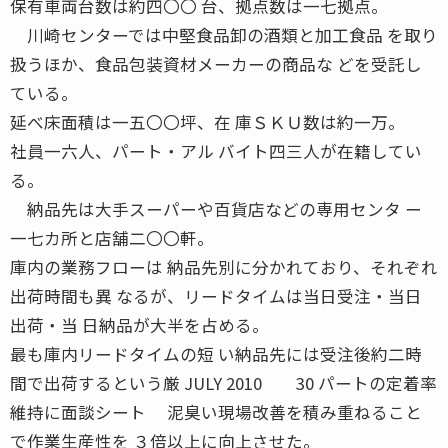
保有車両台数は約四〇〇 台、拠点数は一七拠点。
川崎センターでは中堅食品卸の酒類と加工食品 を取り
扱うほか、食品包装資材メーカーの商品な どを受託し
ている。
延べ床面積は一五〇〇坪、在 庫ＳＫＵ数は約一万。
社員一六人、パート・アル バイト四三人が在籍してい
る。
納品先は大手スーパーや百貨店などの専用センタ ー
一七カ所と店舗二〇〇軒。
庫内の業務フローは 納品先別に分かれており、それぞれ
出荷時間も異 なるが、リードタイムは当日受注・当日
出荷・当 日納品が大半を占める。
最も庫内リードタイムの短 い納品先には受注後約二時
間で出荷するという厳 JULY 2010 30 パートの定着率
維持に面談シート 泥臭い現場改善を積み重ねること
で作業生産性を ３倍以上に向上させた。