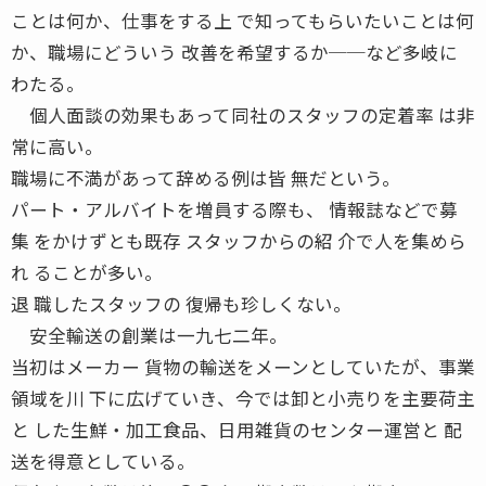
ことは何か、仕事をする上 で知ってもらいたいことは何
か、職場にどういう 改善を希望するか──など多岐に
わたる。
個人面談の効果もあって同社のスタッフの定着率 は非
常に高い。
職場に不満があって辞める例は皆 無だという。
パート・アルバイトを増員する際も、 情報誌などで募
集 をかけずとも既存 スタッフからの紹 介で人を集めら
れ ることが多い。
退 職したスタッフの 復帰も珍しくない。
安全輸送の創業は一九七二年。
当初はメーカー 貨物の輸送をメーンとしていたが、事業
領域を川 下に広げていき、今では卸と小売りを主要荷主
と した生鮮・加工食品、日用雑貨のセンター運営と 配
送を得意としている。