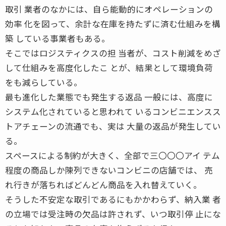
取引 業者のなかには、自ら能動的にオペレーションの
効率 化を図って、余計な在庫を持たずに済む仕組みを構
築 している事業者もある。
そこではロジスティクスの担 当者が、コスト削減をめざ
して仕組みを高度化したこ とが、結果として環境負荷
をも減らしている。
最も進化した業態でも発生する返品 一般には、高度に
システム化されていると思われて いるコンビニエンスス
トアチェーンの流通でも、実は 大量の返品が発生してい
る。
スペースによる制約が大きく、全部で三〇〇〇アイ テム
程度の商品しか陳列できないコンビニの店舗では、 売
れ行きが落ちればどんどん商品を入れ替えていく。
そうした不安定な取引であるにもかかわらず、納入業 者
の立場では受注時の欠品は許されず、いつ取引停 止にな