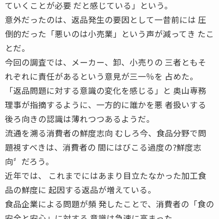
ていくことが必要 だと感じている」という。
意外だったのは、返品発生の要因として一昔前には 圧
倒的だった「悪いのは小売業」という声が減ってき たこ
とだ。
今回の調査では、メーカー、卸、小売りの 三者ともそ
れぞれに責任があるという意見が三一％を 占めた。
「返品問題に対する意識の変化を感じる」と 奥山専務
理事が指摘するように、一方的に誰かを悪 者扱いする
後ろ向きの認識は薄れつつあるようだ。
流通を溯る消費者の鮮度志向 むしろ今、食品分野で問
題視すべきは、消費者の 間にはびこる過度の?鮮度志
向〞だろう。
近年では、 これまでにはあまり目立たなかった加工食
品の鮮度に 起因する返品が増えている。
食品企業による問題が頻 発したことで、消費者の「食の
安全と安心」に対する 意識は急速に高まった。