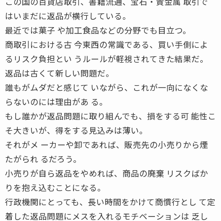
この国の百貨店取引、書籍流通、宝石・貴金属 取引で
はいまだに返品が横行している。
最近では菓子 や加工食品などの分野でも目立つ。
商取引における古 今東西の常識である、買い手側によ
るリスク負担とい うルールが軽視されてきた結果だ。
返品は古くて新しい問題だ。
誰もがムダだと感じて いながら、これが一向になくな
らないのには理由があ る。
もし誰かが返品問題に取り組んでも、損をする可 能性こ
そ大きいが、得をする見込みは薄い。
それがメ ーカーや卸であれば、販売先の小売りから煙
たがられ るだろう。
小売りが自ら返品をやめれば、商品の廃棄 リスクばか
りを抱え込むことになる。
行政機関にとっても、長い時間をかけて商慣行とし て定
着した返品問題にメスを入れるモチベーションは 乏し