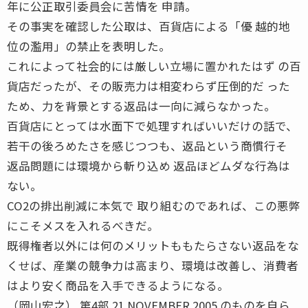
年に公正取引委員会に苦情を 申請。
その事実を確認した公取は、百貨店による「優 越的地
位の濫用」の禁止を表明した。
これによって社会的には厳しい立場に置かれたはず の百
貨店だったが、その販売力は相変わらず圧倒的だ った
ため、力を背景とする返品は一向に減らなかった。
百貨店にとっては水面下で処理すればいいだけの話で、
若干の後ろめたさを感じつつも、返品という商慣行そ
返品問題には環境から斬り込め 返品ほどムダな行為は
ない。
CO2の排出削減に本気で 取り組むのであれば、この悪弊
にこそメスを入れるべきだ。
既得権者以外には何のメリットももたらさない返品をな
くせば、産業の競争力は高まり、環境は改善し、消費者
はより安く商品を入手できるようになる。
（岡山宏之） 第4部 21 NOVEMBER 2005 のものを自ら