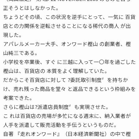
正そうとはしなかった。
ちょうどその頃、この状況を逆手にとって、一気に 百貨
店との力関係を逆転させることになる稀代の商人 が出
現した。
アパレルメーカー大手、オンワード樫山 の創業者、樫
山純三である。
小学校を卒業後、すぐ に三越に入って一〇年を過ごした
樫山は、百貨店の 本質をよく理解していた。
だからこそ百貨店に対して ?委託取引制度〞を持ちか
け、売れ残った商品を堂々 と返品できるという枠組みを
考案できた。
さらに樫山は?派遣店員制度〞も実現させた。
こ れは百貨店の売場が多忙になる週末に、納入業者が
人手を派遣して販売活動を手伝うというものだ。
自著 『走れオンワード』（日本経済新聞社）の中で樫