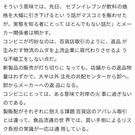
そういう意味では、先日、 セブンイレブンが飲料の価
格を大幅に引き下げるとい う話がマスコミを賑わせた
が、実態を知る者にとって はとんでもない話だ」とメー
カー関係者は明かす。
コンビニが巧妙なのは、百貨店取引のように、返品 が
生みだす物流のムダを上流企業に肩代わりさせるよ う
な不細工をしない点だ。
新製品の販売が打ち切りに なっても、店舗からの返品物
量はわずかで、大半は外 注先の共配センターから卸へ、
卸からメーカーへの返 品になる。
コンビニにとっては、ある意味で対岸の火 事に過ぎない
のである。
製販配がそれぞれに抱える課題 百貨店のアパレル取引
とは違って、食品流通の世 界では、買い手側によるリス
ク負担の常識が一応は通 用している。