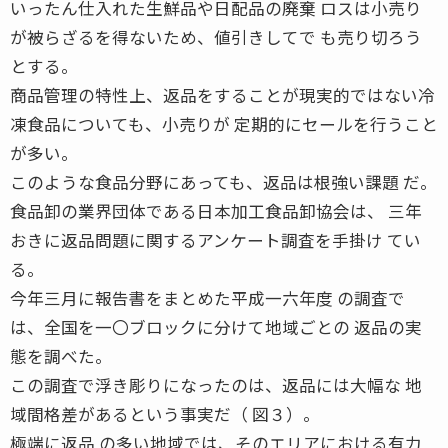
いったん仕入れた生鮮品や日配品の廃棄 ロスは小売り
が被らざるを得ないため、値引きしてで も売り切ろう
とする。
商品管理の特性上、返品をすることが現実的ではない冷
凍食品についても、小売りが 定期的にセールを行うこと
が多い。
このような食品分野にあっても、返品は根強い課題 だ。
食品卸の業界団体である日本加工食品卸協会は、 三年
おきに返品問題に関するアンケート調査を手掛け てい
る。
今年三月に報告書をまとめた平成一六年度 の調査で
は、全国を一〇ブロックに分けて地域ごとの 返品の実
態を調べた。
この調査で浮き彫りになったのは、返品には大幅な 地
域間格差があるという事実だ（ 図３）。
極端に返品 の多い地域では、そのエリアにおける有力