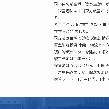
同市内の新空港 「漣水空港」
同空港には中国東方航空が北京
る。
ＳＩＴＣ 台湾に支社を設立 ■
立すると発 表した。
同支社は台湾で貨物の海上 輸
恒豊浩森投資 東莞に物流センタ
鎮に物流センターを建設 する
竣工予定は今年一 〇月。
投資額は五〇〇〇万元（七億 
倉庫保管のほか、配送および関
換算レート：1元＝14円、1米ド