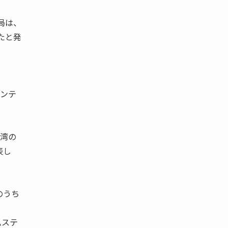
局は、
たと発
コンテ
港湾の
表し
のうち
ムステ