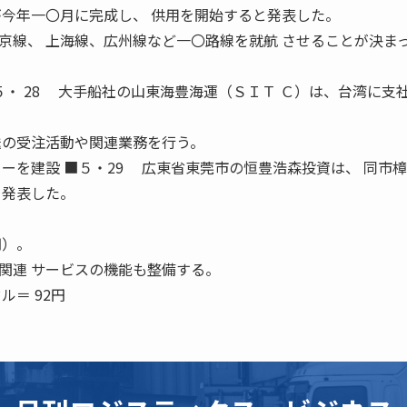
が今年一〇月に完成し、 供用を開始すると発表した。
線、 上海線、広州線など一〇路線を就航 させることが決ま
５・ 28 大手船社の山東海豊海運（ＳＩＴ Ｃ）は、台湾に支
送の受注活動や関連業務を行う。
ーを建設 ■５・29 広東省東莞市の恒豊浩森投資は、 同市
と発表した。
円）。
連 サービスの機能も整備する。
ル＝ 92円