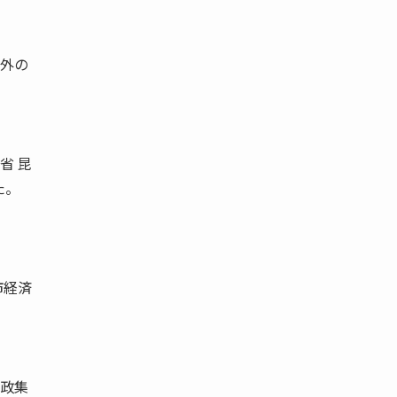
市外の
省 昆
た。
市経済
郵政集