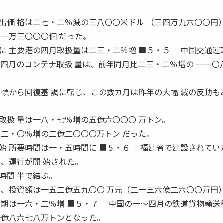
価 格は二七・二％減の三八〇〇米ドル （三四万九六〇〇円
の一万三〇〇〇個 だった。
に 主要港の四月取扱量は二三・二％増 ■５・５ 中国交通運
の四月のコンテナ取扱 量は、前年同月比二三・二％増の 一一〇
末頃から回復基 調に転じ、この数カ月は昨年の大幅 減の反動も
扱 量は一八・七％増の五億六〇〇〇 万トン。
三二・〇％増の二億二〇〇〇万トン だった。
始 所要時間は一・五時間に ■５・６ 福建省で建設されてい
し、運行が開 始された。
時間 半で結ぶ。
ル、投資額は一五二億五九〇〇 万元（二一三六億二六〇〇万円
月期は一六・二％増 ■５・７ 中国の一〜四月の鉄道貨物輸送
一億八六七八万トンとなった。