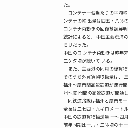
た。
コンテナ一個当たりの平均輸出
ンテナの輸 出量は四五・八％
コンテナ荷動きの回復基調鮮明
統計によると、 中国主要港湾
ＥＵだった。
中国のコ ンテナ荷動きは昨年
二ケタ増が続いて いる。
また、主要港の同月の総貨物取
そのうち外貿貨物取扱量は、 
福州〜厦門間高速鉄道が運行開
州〜厦 門間の高速鉄道が開通
同鉄道路線は福州と厦門を一
全長は二七四・九キロメ ート
中国の鉄道貨物輸送量 一〜四
前年同期比一六・二％増の十 