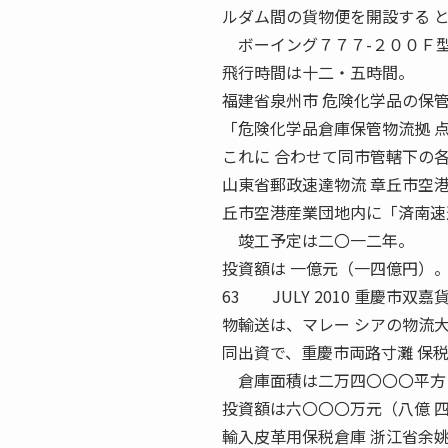
ルダム間の貨物便を開設する 
ボーイング７７７-２００Ｆ型
飛行時間は十二・五時間。
福建省泉州市 危険化学品の保管
「危険化学品倉庫保管物流拠 
これに 合わせて同市管轄下の
山東省郵政速達物流 章丘市空
丘市空港産業団地内に「済南速
竣工予定は二〇一二年。
投資額は 一億元（一四億円）
63 JULY 2010 重慶市
物輸送は、マレー シアの物流
同出資で、重慶市両路寸灘 保
倉庫面積は二万四〇〇〇平方
投資額は六〇〇〇万元（八億 
輸入皮革用保税倉庫 浙江省余姚