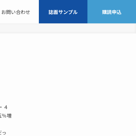
お問い合わせ
誌面サンプル
購読申込
５・４
五％増
だっ