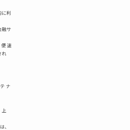
的に利
金融サ
 便 速
され
テ ナ
、上
市は、