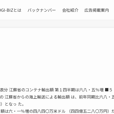
OGI-BIZとは
バックナンバー
会社紹介
広告掲載案内
年5月発表分 江蘇省のコンテナ輸出額 第１四半期は六八・五％増 ■
 江蘇省からの海上輸送による輸出額 は、前年同期比六八・
）となっ た。
 額は六・一％増の四八四〇万米ドル （四四億五二八〇万円）