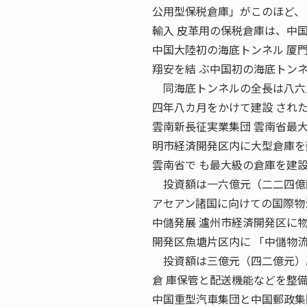
公用型保税倉庫」がこのほど、
輸入 皮革用の保税倉庫は、中国
中国大陸初の海底トンネル 厦門
翔安を結 ぶ中国初の海底トン
同海底トンネルの全長は八六
四年八カ月をかけて建設 され
雲南新長征実業集団 雲南省最大
明市経済開発区内に大型倉庫を
雲南省で も最大級の倉庫を建
投資額は一六億元（二二四億
アセアン諸国に向けての国際物
中儲発展 瀘州市経済開発区に物
開発区魚塘片区内に 「中儲物
投資額は三億元（四二億元）
倉 庫保管と配送機能などを整
中国重型汽車集団と中国郵政集団