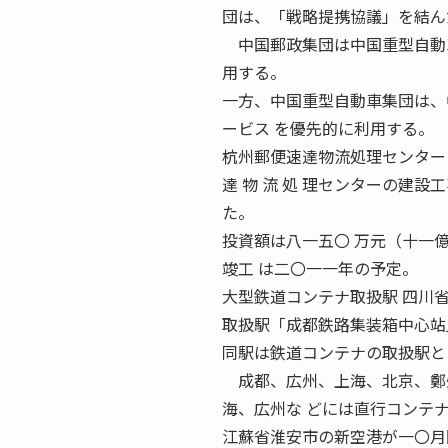
団は、「戦略提携協議」を結ん
中国郵政集団は中国重型自動車
用する。
一方、中国重型自動車集団は、
ービス を優先的に利用する。
杭州郵便速達物流処理センター 建設
達 物 流 処 理センターの建
た。
投資額は八一五〇 万元（十一
竣工 は二〇一一年の予定。
大型鉄道コンテナ取扱駅 四川省
取扱駅「成都鉄路集装箱中心站
同駅は鉄道コンテナの取扱駅と
成都、広州、上海、北京、鄭州
海、広州な どには直行コンテ
江蘇省淮安市の新空港が一〇月開