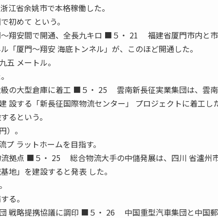
 浙江省余姚市で本格稼働した。
で初めて という。
〜翔安間で開通、全長九キロ ■５・ 21 福建省厦門市内と
ネル「厦門〜翔安 海底トンネル」が、このほど開通した。
九五 メートル。
た。
級の大型倉庫に着工 ■５・ 25 雲南新長征実業集団は、雲南
建 設する「新長征国際物流センター」 プロジェクトに着工し
設するという。
円）。
流プ ラットホームを目指す。
流拠点 ■５・ 25 総合物流大手の中儲発展は、四川 省瀘州
流基地」を建設すると発表 した。
。
備する。
 戦略提携協議に調印 ■５・ 26 中国重型汽車集団と中国