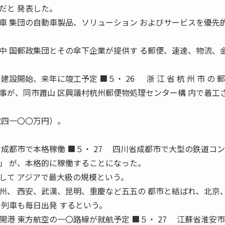
だと 発表した。
 集団の自動車製品、ソリューション およびサービスを優先
中 国郵政集団とその傘下企業が提供す る郵便、速達、物流、
開始、来年に竣工予定 ■５・ 26 浙 江 省 杭 州 市 の 郵
設工事が、同市蕭山 区興議村杭州郵便物処理センター構 内で着工
億四一〇〇万円）。
成都市で本格稼働 ■５・ 27 四川省成都市で大型の鉄道コン
」 が、本格的に稼働することになった。
して アジアで最大級の規模という。
、 西安、武漢、昆明、重慶など五五の 都市と結ばれ、北京
ナ列車も毎日出発 するという。
港 東方航空の一〇路線が就航予定 ■５・ 27 江蘇省淮安