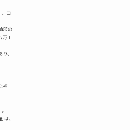
）、コ
輸部の
八万Ｔ
あり、
た福
）。
量 は、