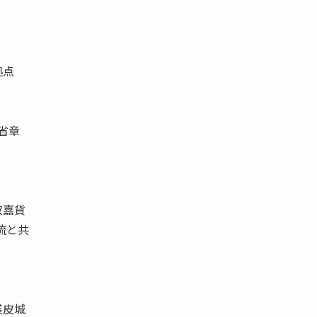
拠点
省章
双嘉貨
流と共
裘皮城