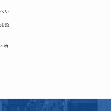
ってい
社を設
樟木頭