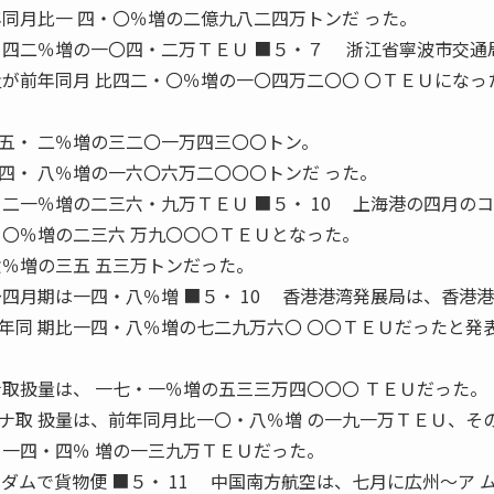
年同月比一 四・〇％増の二億九八二四万トンだ った。
 四二％増の一〇四・二万ＴＥＵ ■５・７ 浙江省寧波市交通
量が前年同月 比四二・〇％増の一〇四万二〇〇 〇ＴＥＵになっ
・ 二％増の三二〇一万四三〇〇トン。
四・ 八％増の一六〇六万二〇〇〇トンだ った。
二一％増の二三六・九万ＴＥＵ ■５・ 10 上海港の四月の
・〇％増の二三六 万九〇〇〇ＴＥＵとなった。
六％増の三五 五三万トンだった。
四月期は一四・八％増 ■５・ 10 香港港湾発展局は、香港
年同 期比一四・八％増の七二九万六〇 〇〇ＴＥＵだったと発
ナ取扱量は、 一七・一％増の五三三万四〇〇〇 ＴＥＵだった。
取 扱量は、前年同月比一〇・八％増 の一九一万ＴＥＵ、そ
、一四・四％ 増の一三九万ＴＥＵだった。
ダムで貨物便 ■５・ 11 中国南方航空は、七月に広州〜ア 