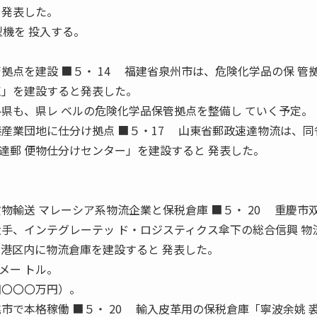
と発表した。
機を 投入する。
拠点を建設 ■５・ 14 福建省泉州市は、危険化学品の保 管
点」を建設すると発表した。
各県も、県レ ベルの危険化学品保管拠点を整備し ていく予定。
港産業団地に仕分け拠点 ■５・17 山東省郵政速達物流は、同
達郵 便物仕分けセンター」を建設すると 発表した。
。
双嘉貨物輸送 マレーシア系物流企業と保税倉庫 ■５・ 20 重慶市
大手、インテグレーテッ ド・ロジスティクス傘下の総合信興 物
税港区内に物流倉庫を建設すると 発表した。
メー トル。
四〇〇〇万円）。
市で本格稼働 ■５・ 20 輸入皮革用の保税倉庫「寧波余姚 