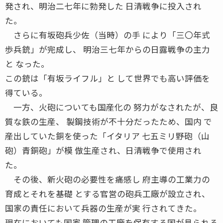
発され、明治二七年に勃発した 日清戦争に投入され
た。
さらに有坂砲兵少佐（当時）の手 により「三〇年式
歩兵銃」が完成し、 明治三七年からの日露戦争の主力
と なった。
この銃は「有坂ライフル」と して世界でも高い評価を
得ている。
一方、火砲についても国産化の 努力がなされたが、良
質な鉄の生産、 製鋼技術が不十分だったため、国内 で
産出していた銅を使った「イタリア 七五ミリ野砲（山
砲）青銅砲」が模 倣生産され、日清戦争で使用され
た。
その後、新火砲の必要性を痛感し 府主導の工業力の
育成とそれを基礎 とする官営の砲兵工廠が設立され、
国家の責任において兵器の生産が実 行されてきた。
現在においても国家 管理の工廠を保有する国が見られる