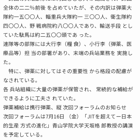
全体の二二％前後 を占めていたが、その内訳は弾薬大
隊約一五〇〇人、輜重兵大隊約一 三〇〇人、衛生隊約
四〇〇人、野 戦病院約八〇〇人であり、輸送手段 とし
ていた駄馬は約二五〇〇頭であ った。
連隊等の部隊には大行李（糧 食）、小行李（弾薬、医
療品等）担 当の部署があり、末端の兵站業務を 実施し
た。
特に、弾薬に対してはその重要性 から格段の配慮が
なされている。
各 兵站組織に大量の弾薬が保管され、 常続的な補給が
できるように工夫さ れていた。
弾薬補給は携行弾薬、縦 次回フォーラムのお知らせ
次回フォーラムは7月16日 （金）「JITを超えてー日本
的生産 方式の進化」青山学院大学天坂格 郎教授の講演
を予定している。