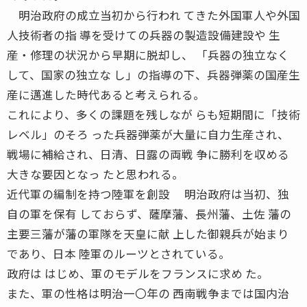
明治政府の成立当初から行われ てきた外国軍人や外国
人技術者の指 導を受けての兵器の製造設備建設や 生
産・修理の状況から早期に脱却し、 「兵器の独立なく
して、国家の独立な し」の指導の下、兵器弾薬の国産生
産に邁進した時代あると考えられる。
これにより、多くの課題を残しなが らも短期間に「技術
レベル」のそろ った兵器弾薬が大量に自力生産され、
戦場に補給され、日清、日露の両戦 争に勝利を収める
大きな要因となっ たと思われる。
近代軍の編制を持つ陸軍を創設 明治政府は当初、独
自の軍を保有 しておらず、薩摩藩、長州藩、土佐 藩の
主要三藩が藩の軍隊を天皇に献 上した御親兵が始まり
であり、日本 陸軍のルーツとされている。
政府は はじめ、軍のモデルをフランスに求め た。
また、軍の性格は明治一〇年の 西南戦争までは国内治