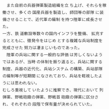
また自前の兵器弾薬製造組織を立 ち上げ、それらを稼
働させ、多くの 国産兵器を製造し、師団等の部隊 に装
備させることで、近代軍の編制 を持つ陸軍に成長させ
た。
一方、鉄 道敷設等数々の国内インフラを整備、 拡充す
るとともに、徴発令をはじめ とする複雑な兵站制度を
完成させた 努力は凄まじいものであった。
陸軍の兵站に関する一般的な評価 は芳しくないよう
ではあるが、当時 の体制を振り返ると、兵站に関する
制度、兵器の近代化、兵站システム の構築、兵站部隊
の編制等が短期間 になされており、兵站を軽視したよ
うには思われない。
むしろ重視して いたように推察でき、現代において 列
弾薬、野戦砲廠の弾薬、野戦首 砲廠の弾薬に区分さ
れ、それぞれの 段階で保有量が決められていた。