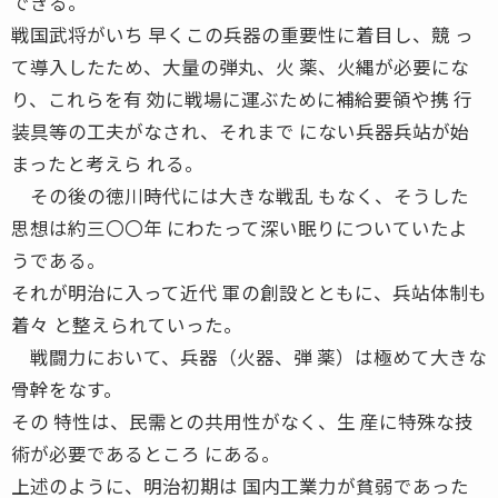
できる。
戦国武将がいち 早くこの兵器の重要性に着目し、競 っ
て導入したため、大量の弾丸、火 薬、火縄が必要にな
り、これらを有 効に戦場に運ぶために補給要領や携 行
装具等の工夫がなされ、それまで にない兵器兵站が始
まったと考えら れる。
その後の徳川時代には大きな戦乱 もなく、そうした
思想は約三〇〇年 にわたって深い眠りについていたよ
うである。
それが明治に入って近代 軍の創設とともに、兵站体制も
着々 と整えられていった。
戦闘力において、兵器（火器、弾 薬）は極めて大きな
骨幹をなす。
その 特性は、民需との共用性がなく、生 産に特殊な技
術が必要であるところ にある。
上述のように、明治初期は 国内工業力が貧弱であった