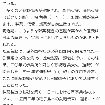
ている。
多くの火薬製造所が建設され、黒 色火薬、黄色火薬
（ピクリン酸）、褐 色薬（ＴＮＴ）、無煙火薬が生産
さ れ、弾薬、信管、爆薬が自前生産さ れた。
明治期にこのような弾薬製造 の基礎が築かれた意義は
日本の歴史 上、軍事上において大きいものがあ ると思
われる。
た軍首脳は、諸外国各社の火砲と国 内で開発された一
〇種類の火砲を集 め、比較試験・評価を行い、その結
果、三〇年式歩兵銃と同じく有坂砲 兵大佐（当時）が
開発した「三一 年式速射野（山）砲」の採用を決定。
ここに国産製鋼砲が実現し日露戦争 において活躍する
こととなった。
弾薬製造の基礎を築く 日本における軍事兵站のルー
ツは、 一五四三年の種子島への鉄砲伝来に 遡ることが