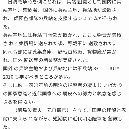
日清戦争時を例にとれば、兵站 組織として国内に兵
站基地、集積場、 国外に兵站主地、兵站地が設置さ
れ、 師団各部隊の兵站を支援するシステ ムが作られ
た。
兵站基地には兵站司 令部が置かれ、ここに物資が集積
さ れて集積場に送られた後、野戦軍に 送致された。
同司令部には蒐集倉庫、 野戦首砲廠、貨物廠が置か
れ、国外 輸送等の諸業務が実施された。
国外 の兵站主地および兵站地には軍兵站 83 JULY
2010 も学ぶべきところが多い。
そこに約 一四〇年前の明治の指導者の凄まじ いばかり
の国家意識と近代国家への 脱皮への努力と執念を感じ
ざるを得 ない。
（飯島矢素夫 元自衛官） を立て、国民の理解と忍
耐に支えら れながら、短期間に近代明治陸軍を 創設し
た。