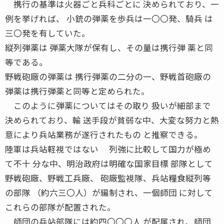
携行の基準は火器ごと兵科ごとに 決められており、一
例を挙げれば、 小銃の弾薬を歩兵は一〇〇発、騎兵 は
三〇発を有していた。
縦列弾薬は 弾薬大隊が保有し、その量は携行弾 薬と同
等である。
野戦砲廠の弾薬は 携行弾薬の二分の一、野戦首砲廠の
弾薬は携行弾薬と同等と定められた。
このように弾薬についてはその取り 扱いが細部まで
決められており、輸 送手段が貧弱な中、大変な努力と熱
意により兵站業務が遂行されたもの と推察できる。
陸軍は兵站軽視ではない 列強に比較して国力が極め
て不十 分な中、明治政府は明確な国家目標 部隊として
野戦砲廠、野戦工兵廠、 砲廠監視隊、兵站糧食縦列等
の部隊 （約六三〇人）が編制され、一個師団 に対して
これらの部隊が配置された。
師団の兵站部隊には約四〇〇〇人 が配属され、師団