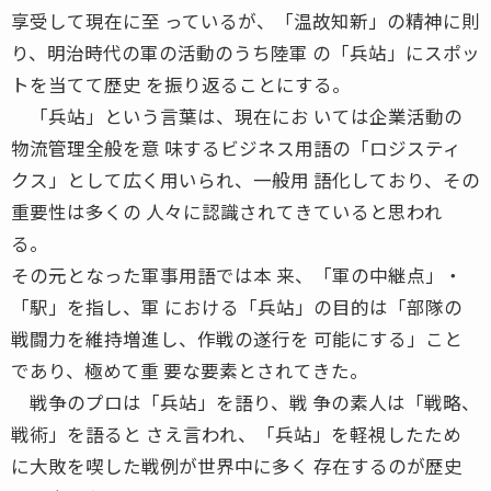
享受して現在に至 っているが、「温故知新」の精神に則
り、明治時代の軍の活動のうち陸軍 の「兵站」にスポッ
トを当てて歴史 を振り返ることにする。
「兵站」という言葉は、現在にお いては企業活動の
物流管理全般を意 味するビジネス用語の「ロジスティ
クス」として広く用いられ、一般用 語化しており、その
重要性は多くの 人々に認識されてきていると思われ
る。
その元となった軍事用語では本 来、「軍の中継点」・
「駅」を指し、軍 における「兵站」の目的は「部隊の
戦闘力を維持増進し、作戦の遂行を 可能にする」こと
であり、極めて重 要な要素とされてきた。
戦争のプロは「兵站」を語り、戦 争の素人は「戦略、
戦術」を語ると さえ言われ、「兵站」を軽視したため
に大敗を喫した戦例が世界中に多く 存在するのが歴史