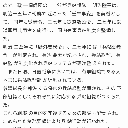
ので、政 一個師団の二二％が兵站部隊 明治陸軍は、
明治一五年に朝鮮で 起こった「壬午事変」を契機とし
て、 同年に徴発令、二七年に鉄道敷設令、 三七年に鉄
道軍用共用令を施行し、 国内有事兵站制度を整備し
た。
明治 二四年に「野外要務令」、二七年に は「兵站勤務
令」が制定され、兵站 要素が記述され、兵站総監、兵
站監 が制度化され兵站システムが逐次整 えられた。
また日清、日露戦争においては、 有事組織である大
本営に兵站総監部 が編制されている。
参謀総長を補佐 する将官の兵站総監が置かれ、その 下
部組織としてそれぞれに対応する 兵站組織がつくられ
た。
これら組織 の目的を完遂するための部隊も配置 され、
定められた業務要領により兵 站活動が行われた。