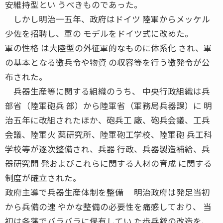
安維持型とい うべきものであった。
しかし明治一五年、政府はドイツ 陸軍からメッケル
少佐を招聘し、軍の モデルをドイツ式に改めた。
軍の性格 は大陸型の外征軍的なものに体系化 され、軍
の基本となる徴兵令や物資 の収容等を行う徴発令が公
布された。
兵器生産等に関する組織のうち、 中央行政組織は兵
部省（陸軍砲兵 部）から陸軍省（軍務局兵器課）に 明
治五年に改組されたほか、砲兵工 廠、砲兵会議、工兵
会議、陸軍火 薬研究所、陸軍砲工学校、陸軍砲 兵工科
学校等が逐次整備され、兵器 行政、兵器製造補給、兵
器研究開 発およびこれらに関する人材の育成 に関する
制度が確立された。
政府主導で兵器生産体制を整備 明治政府は発足当初
から兵備の速 やかな整備の必要性を痛感しており、 当
初は各藩でバラバラに保有してい た歩兵銃の改造を、