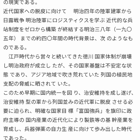
の現実である。
近代国家への脱皮に向けて 明治四年の陸軍建軍から
日露戦争 明治陸軍にロジスティクスを学ぶ 近代的な兵
站制度をゼロから構築 が終結する明治三八年（一九〇
五年） までの約四〇年間の時代背景は、次 のようなも
のである。
江戸時代から営々と続いてきた徳川 国家体制が崩壊
し明治政府が成立し たが、その国家基盤は不安定な状
態 であり、アジア地域で吹き荒れていた 列国の植民地
支配の脅威に晒されて いた。
このため早期に国内統一を図 り、治安維持を成し遂げ、
治安維持 型の軍から列国並みの近代軍に脱皮 させる必
要に迫られ、明確な国家目 標「富国強兵」を旗印に政
府主導の 国内産業の近代化により製鉄等の基 幹産業を
育成し、兵器弾薬の自力生 産に向けて歩み出した時代
であった。