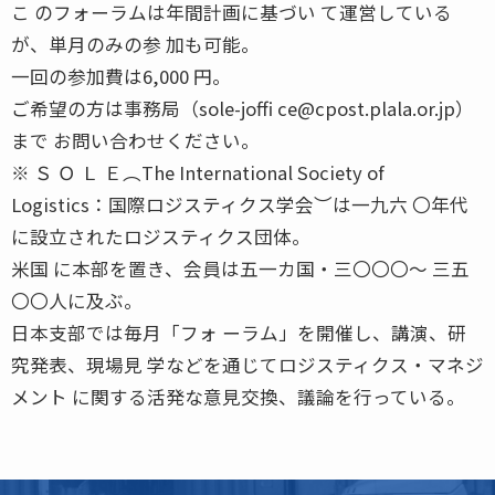
こ のフォーラムは年間計画に基づい て運営している
が、単月のみの参 加も可能。
一回の参加費は6,000 円。
ご希望の方は事務局（sole-joffi ce@cpost.plala.or.jp）
まで お問い合わせください。
※ Ｓ Ｏ Ｌ Ｅ︵The International Society of
Logistics：国際ロジスティクス学会︶は一九六 〇年代
に設立されたロジスティクス団体。
米国 に本部を置き、会員は五一カ国・三〇〇〇〜 三五
〇〇人に及ぶ。
日本支部では毎月「フォ ーラム」を開催し、講演、研
究発表、現場見 学などを通じてロジスティクス・マネジ
メント に関する活発な意見交換、議論を行っている。