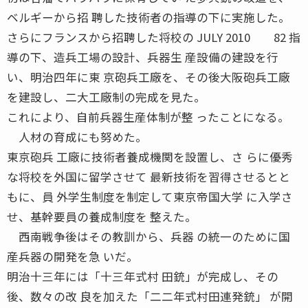
ベルギーから招 聘した技術者の指導の下に実施した。
さらにフランスから招聘した将校の JULY 2010 82 指
導の下、造兵工場の設計、兵器生 産設備の建設を行
い、明治四年に東 京砲兵工廠を、その後大阪砲兵工廠
を建設し、二大工廠制の完成を見た。
これにより、自前兵器生産体制が整 ったことになる。
人材の育成にも努めた。
東京砲兵 工廠に技術者養成機関を設置し、さ らに優秀
な将校を外国に留学させて 最新技術を習得させるとと
もに、員 外学生制度を制定して東京帝国大学 に入学さ
せ、基幹要員の養成制度を 整えた。
西南戦争後はその教訓から、兵器 の統一のために国
産兵器の開発を急 いだ。
明治十三年には「十三年式村 田銃」が完成し、その
後、数々の改 良を加えた「二二年式村田連発銃」 が開