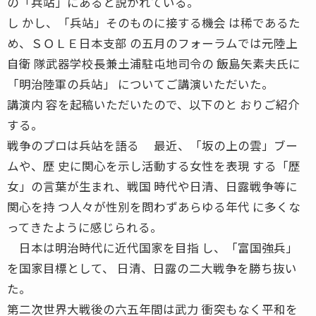
の「兵站」にあると説かれている。
し かし、「兵站」そのものに接する機会 は稀であるた
め、ＳＯＬＥ日本支部 の五月のフォーラムでは元陸上
自衛 隊武器学校長兼土浦駐屯地司令の 飯島矢素夫氏に
「明治陸軍の兵站」 についてご講演いただいた。
講演内 容を起稿いただいたので、以下のと おりご紹介
する。
戦争のプロは兵站を語る 最近、「坂の上の雲」ブー
ムや、歴 史に関心を示し活動する女性を表現 する「歴
女」の言葉が生まれ、戦国 時代や日清、日露戦争等に
関心を持 つ人々が性別を問わずあらゆる年代 に多くな
ってきたように感じられる。
日本は明治時代に近代国家を目指 し、「富国強兵」
を国家目標として、 日清、日露の二大戦争を勝ち抜い
た。
第二次世界大戦後の六五年間は武力 衝突もなく平和を