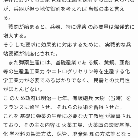
が、兵器が担う地位役割を考えれば 当然の事と言え
る。
戦闘が始まると、兵器、特に弾薬 の必要量は爆発的に
増大する。
そう した要求に効果的に対応するために、 実戦的な兵
站要領が制度化された。
また弾薬生産には、基礎産業であ る鋼、黄銅、亜鉛
等の生産重工業力 やニトログリセリン等を生産する化
学工業力が必要であるばかりでなく、 民需との共用性
がほとんどない。
こ のため政府は明治一七年、有坂砲兵 大尉（当時）を
フランスに留学させ、 それらの技術を習得させた。
これを 基礎に弾薬の生産に必要な火工教程 が編纂され
ており、その主な内容は 火薬工場、火薬庫の設置基準、
化 学材料の製造方法、保管、廃棄処 理の方法等となっ