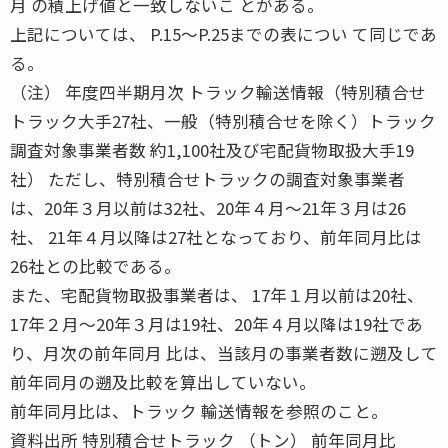
月 の積上げ値と一致しないこ とがある。
上記については、 P.15〜P.25までの表につい て同じであ
る。
（注） 年度四半期月次 トラック輸送情報（特別積合せ
トラック大手27社、一般（特別積合せを除く）トラック
調査対象事業者数 約1,100社及び宅配貨物取扱大手19
社） ただし、特別積合せトラックの調査対象事業者
は、20年３月以前は32社、20年４月〜21年３月は26
社、 21年４月以降は27社となっており、前年同月比は
26社との比較である。
また、宅配貨物取扱事業者は、 17年１月以前は20社、
17年２月〜20年３月は19社、20年４月以降は19社であ
り、月次の前年同月 比は、当該月の事業者数に遡及して
前年同月の遡及比較を算出していない。
前年同月比は、トラック 輸送情報を参照のこと。
資料出所 特別積合せトラック （トン） 前年同月比