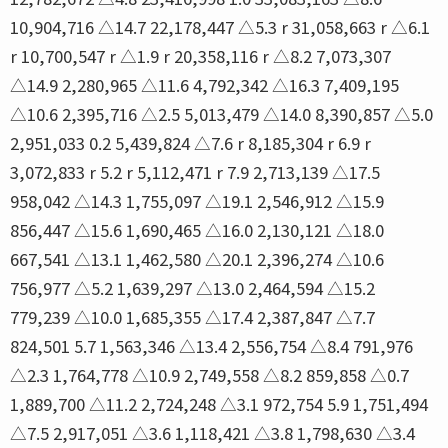
10,904,716 △14.7 22,178,447 △5.3 r 31,058,663 r △6.1
r 10,700,547 r △1.9 r 20,358,116 r △8.2 7,073,307
△14.9 2,280,965 △11.6 4,792,342 △16.3 7,409,195
△10.6 2,395,716 △2.5 5,013,479 △14.0 8,390,857 △5.0
2,951,033 0.2 5,439,824 △7.6 r 8,185,304 r 6.9 r
3,072,833 r 5.2 r 5,112,471 r 7.9 2,713,139 △17.5
958,042 △14.3 1,755,097 △19.1 2,546,912 △15.9
856,447 △15.6 1,690,465 △16.0 2,130,121 △18.0
667,541 △13.1 1,462,580 △20.1 2,396,274 △10.6
756,977 △5.2 1,639,297 △13.0 2,464,594 △15.2
779,239 △10.0 1,685,355 △17.4 2,387,847 △7.7
824,501 5.7 1,563,346 △13.4 2,556,754 △8.4 791,976
△2.3 1,764,778 △10.9 2,749,558 △8.2 859,858 △0.7
1,889,700 △11.2 2,724,248 △3.1 972,754 5.9 1,751,494
△7.5 2,917,051 △3.6 1,118,421 △3.8 1,798,630 △3.4