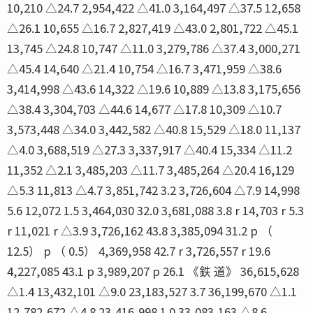
10,210 △24.7 2,954,422 △41.0 3,164,497 △37.5 12,658
△26.1 10,655 △16.7 2,827,419 △43.0 2,801,722 △45.1
13,745 △24.8 10,747 △11.0 3,279,786 △37.4 3,000,271
△45.4 14,640 △21.4 10,754 △16.7 3,471,959 △38.6
3,414,998 △43.6 14,322 △19.6 10,889 △13.8 3,175,656
△38.4 3,304,703 △44.6 14,677 △17.8 10,309 △10.7
3,573,448 △34.0 3,442,582 △40.8 15,529 △18.0 11,137
△4.0 3,688,519 △27.3 3,337,917 △40.4 15,334 △11.2
11,352 △2.1 3,485,203 △11.7 3,485,264 △20.4 16,129
△5.3 11,813 △4.7 3,851,742 3.2 3,726,604 △7.9 14,998
5.6 12,072 1.5 3,464,030 32.0 3,681,088 3.8 r 14,703 r 5.3
r 11,021 r △3.9 3,726,162 43.8 3,385,094 31.2 p （
12.5） p （ 0.5） 4,369,958 42.7 r 3,726,557 r 19.6
4,227,085 43.1 p 3,989,207 p 26.1 《鉄 道》 36,615,628
△1.4 13,432,101 △9.0 23,183,527 3.7 36,199,670 △1.1
12,782,672 △4.8 23,416,998 1.0 33,083,163 △8.6