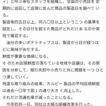
ィ」と呼ぶ専任スタッフを組織し、全国の小売店を 定
期的に巡回して店頭に並んだ商品の製造日を調べて い
る。
製造後四五日以上、同八〇日以上という二つ の基準を
設定し、その日付を超えた商品がどれだけあ るのか実
地で確認する。
油分の多いポテトチップスは、製造から日が経つほ
どに風味が劣化する。
鮮度が重要な価値になる。
そ のため店頭鮮度の落ちている地域や店舗は、その原
因を分析して、取引先卸や小売りと共に問題を一つ ひと
つ潰していく。
地道な取り組みの結果、カルビー 製品の平均店頭鮮度
は過去一〇年で図１の通り大き く向上した。
それだけ流通在庫が減ったことになる。
今年四月一日、同社は大幅な組織改革を行った。