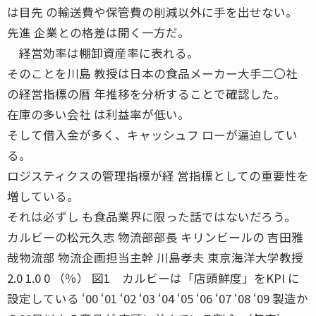
は目先 の輸送費や保管費の削減以外に手を出せない。
先進 企業との格差は開く一方だ。
経営効率は棚卸資産率に表れる。
そのことを川島 教授は日本の食品メーカー大手二〇社
の経営指標の暦 年推移を分析することで確認した。
在庫の多い会社 は利益率が低い。
そして借入金が多く、キャッシュフ ローが逼迫してい
る。
ロジスティクスの管理指標が経 営指標としての重要性を
増している。
それは必ずし も食品業界に限った話ではないだろう。
カルビーの松元久志 物流部部長 キリンビールの 吉田雅
哉物流部 物流企画担当主幹 川島孝夫 東京海洋大学教授
2.0 1.0 0 （％） 図1 カルビーは「店頭鮮度」をKPI に
設定している ‘00 ‘01 ‘02 ‘03 ‘04 ‘05 ‘06 ‘07 ‘08 ‘09 製造か