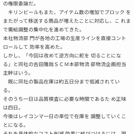
の権限委譲だ。
キリンビールもまた、アイテム数の増加でブロック を
またがって移送する商品が増えたことに対応し、こ れま
で需給調整の集中化を進めてきた。
本社物流部 門が各地の工場の生産ラインを直接コント
ロールして 効率を高めた。
しかし、「今回は改めて逆方向に舵を 切ることにな
る」と同社の吉田雅哉ＳＣＭ本部物流 部物流企画担当
主幹はいう。
既に同社の製品在庫は約五日分まで低減されてい
る。
そのうち一日は品質検査に必要な時間であるた め正味
は四日。
今後はレイコンマ一日の単位で在庫を 調整していくこ
とになる。
それを具体的なコスト削減 効果に結びつけるには、現