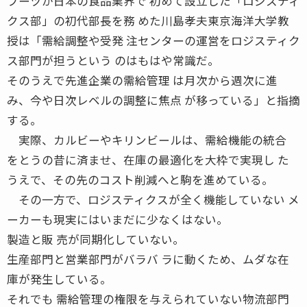
フーヅが日本の食品業界で 初めて設立した「ロジスティ
クス部」の初代部長を務 めた川島孝夫東京海洋大学教
授は「需給調整や受発 注センターの運営をロジスティク
ス部門が担うという のはもはや常識だ。
そのうえで先進企業の需給管理 は月次から週次に進
み、今や日次レベルの調整に焦点 が移っている」と指摘
する。
実際、カルビーやキリンビールは、需給機能の統合
をとうの昔に済ませ、在庫の最適化を大枠で実現し た
うえで、その先のコスト削減へと駒を進めている。
その一方で、ロジスティクスが全く機能していない メ
ーカーも現実にはいまだに少なくはない。
製造と販 売が同期化していない。
生産部門と営業部門がバラバ ラに動くため、ムダな在
庫が発生している。
それでも 需給管理の権限を与えられていない物流部門