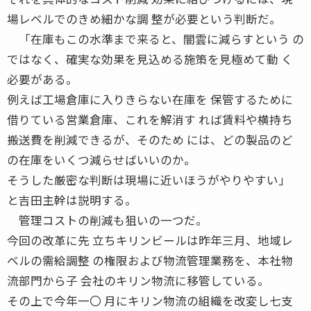
場レベルでのきめ細かな調 整が必要という判断だ。
「在庫もこの水準まで来ると、闇雲に減らすという の
ではなく、確実な効果を見込める施策を見極めて動 く
必要がある。
例えば工場倉庫に入りきらない在庫を 保管するために
借りている営業倉庫、これを解消す れば賃料や横持ち
搬送費を削減できるが、そのため には、どの製品のど
の在庫をいくつ減らせばいいのか。
そうした厳密な判断は現場に近いほうがやりやすい」
と吉田主幹は説明する。
管理コストの削減も狙いの一つだ。
今回の改革に先 立ちキリンビールは昨年三月、地域レ
ベルの需給調整 の権限および物流管理業務を、本社物
流部門から子 会社のキリン物流に移管している。
その上で今年一〇 月にキリン物流の組織を改変し七支