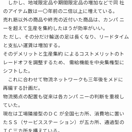
しかし、地域限定品や期間限定品の増加などで同 社
のアイテム数は一〇年前の二倍以上に増えている。
売れ筋以外の商品や終売の近付いた商品は、カンパ ニ
ーを超えて生産を集約したほうが効率がいい。
た だし、その分だけ輸送の足は長くなり、リードタイム
と支払い運賃は増加する。
そのデメリットと生産集約 によるコストメリットのト
レードオフを調整するため、 需給機能を中央集権型に
シフトした。
これに合わせて物流ネットワークも三年後をメドに
再編する計画だ。
物流拠点の配置も従来は各カンパ ニーの判断を重視し
ていた。
現在は工場隣接型のＤＣ が全国七カ所、消費地に置い
たＳＳ（サービスステー ション）が五カ所、通過型の
ＴＣ三カ所を構えている。