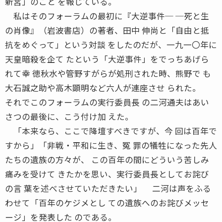
新宮」のこと を報じている。
私はそのフォーラムの最初に『大逆事件─ ─死と生
の肖像』（岩波書店）の著者、田中 伸尚と「自由と抵
抗をめぐって」という対談 をしたのだが、一九一〇年に
天皇暗殺を企て たという「大逆事件」をでっちあげら
れて幸 徳秋水や管野すがらが処刑された時、熊野で も
大石誠之助や高木顕明など六人が連座させ られた。
それでこのフォーラムの実行委員長 の二河通夫はあい
さつの最後に、こう付け加 えた。
「本来なら、ここで降壇すべきですが、今 回は百年で
すから」「非戦・平和に生き、冤 罪の犠牲になった先人
たちの遺族の方々が、 この百年の間にどういう苦しみ
痛みを受けて きたかを思い、実行委員長としてお詫び
の言 葉を述べさせていただきたい」 二河は声をふる
わせて「百年のケジメとし ての遺族へのお詫びメッセ
ージ」を発表した のである。