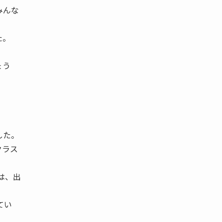
みんな
た。
ょう
した。
クラス
は、出
てい