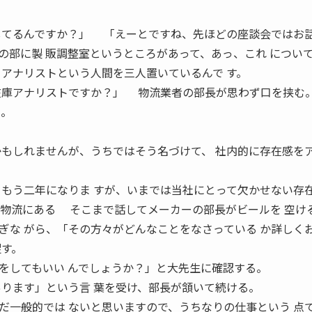
してるんですか？」 「えーとですね、先ほどの座談会ではお話
の部に製 販調整室というところがあって、あっ、これ につい
 アナリストという人間を三人置いているんで す。
在庫アナリストですか？」 物流業者の部長が思わず口を挟む
る。
かもしれませんが、うちではそう名づけて、 社内的に存在感を
、もう二年になりま すが、いまでは当社にとって欠かせない存在
物流にある そこまで話してメーカーの部長がビールを 空け
ぎな がら、「その方々がどんなことをなさっている か詳しく
促す。
してもいい んでしょうか？」と大先生に確認する。
あります」という言 葉を受け、部長が頷いて続ける。
一般的では ないと思いますので、うちなりの仕事という 点