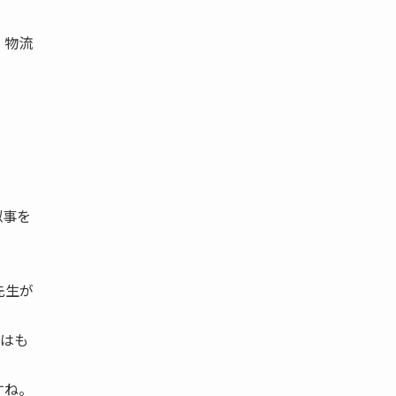
 物流
ん」
似事を
先生が
外はも
すね。