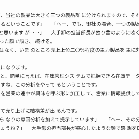
が、当社の製品は大きく三つの製品群 に分けられますので、そ
いるということです」 「へー、でも、御社の場合、一つの製品
と思います が‥‥」 大手卸の担当部長が独り言のように呟
った顔で頷き、 続ける。
なく、いま のところ売上上位二〇％程度の主力製品を 主に
上になります。
うと、簡単に言えば、在庫管理シス テムで把握できる在庫デー
ですね、この分析をやって るということです。
況を営業の連中が興味を呼ぶ形に加工し て、営業に情報提供し
って売り上げに結構差が出 るんです。
ら なりの原因分析を加えて提示しています」 「へー、その
しょうね？」 大手卸の担当部長が感心したような顔で感 想を