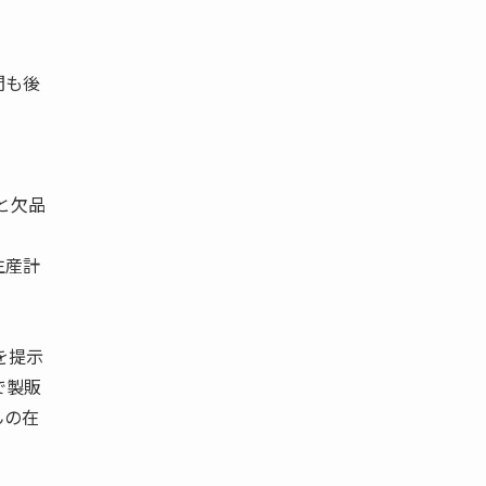
間も後
と欠品
生産計
を提示
で製販
んの在