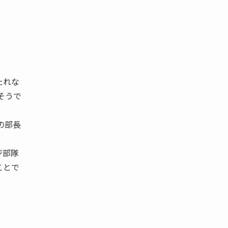
たれな
そうで
の部長
ジ部隊
ことで
。