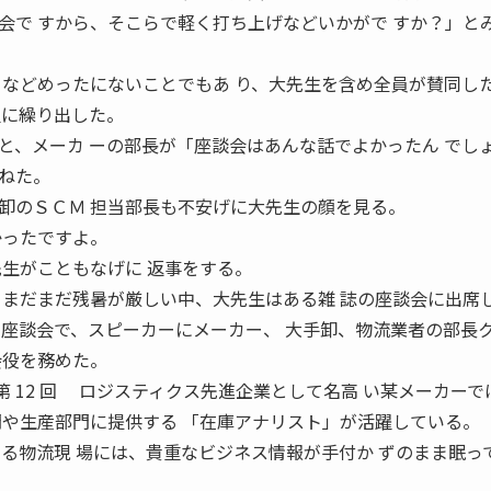
会で すから、そこらで軽く打ち上げなどいかがで すか？」と
となどめったにないことでもあ り、大先生を含め全員が賛同し
屋に繰り出した。
、メーカ ーの部長が「座談会はあんな話でよかったん でし
ねた。
卸のＳＣＭ 担当部長も不安げに大先生の顔を見る。
かったですよ。
先生がこともなげに 返事をする。
まだまだ残暑が厳しい中、大先生はある雑 誌の座談会に出席
た座談会で、スピーカーにメーカー、 大手卸、物流業者の部長
会役を務めた。
 第 12 回 ロジスティクス先進企業として名高 い某メーカーで
門や生産部門に提供する 「在庫アナリスト」が活躍している。
いる物流現 場には、貴重なビジネス情報が手付か ずのまま眠っ