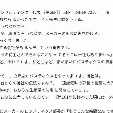
ルティング 代表 《第66回》 SEPTEMBER 2010 78
れなら よかったです」と大先生に頭を下げる。
ような顔をする。
長が、興味深そ うな顔で、メーカーの部長に声を掛ける。
っくりしました。
てる会社があ るんだ、という驚きです。
うちの荷主さんでそんなことやっ てるとこは一社もありませ
ど、あれです よ、私どもなど、まだまだロジスティクスの 真
いやー、立派なロジスティクスをやってま すよ、御社は。
は昔からの御社の伝統ですね？」 遠慮気味の部長の言葉に大
連中は、もちろん生産量の決定 に関与しています。
おりに生産しているんです」 《第101事に終わった頃には、
メーカーの ロジスティクス部長が「もうこんな時間なん で