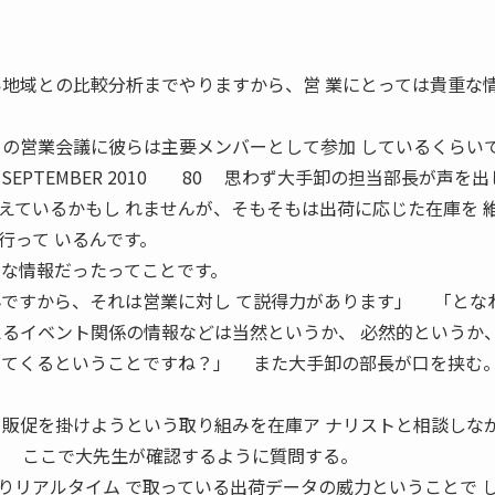
い地域との比較分析までやりますから、営 業にとっては貴重な
。
 の営業会議に彼らは主要メンバーとして参加 しているくらい
EPTEMBER 2010 80 思わず大手卸の担当部長が声を出
ているかもし れませんが、そもそもは出荷に応じた在庫を 
行って いるんです。
 な情報だったってことです。
んですから、それは営業に対し て説得力があります」 「とな
えるイベント関係の情報などは当然というか、 必然的というか
ってくるということですね？」 また大手卸の部長が口を挟む
、販促を掛けようという取り組みを在庫ア ナリストと相談しな
」 ここで大先生が確認するように質問する。
リアルタイム で取っている出荷データの威力ということで 