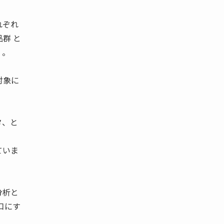
れぞれ
群 と
く。
対象に
タ、と
ていま
分析と
口にす