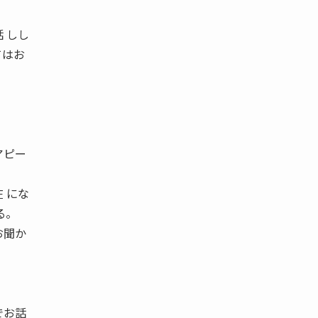
 しし
てはお
。
アピー
 にな
る。
お聞か
でお話