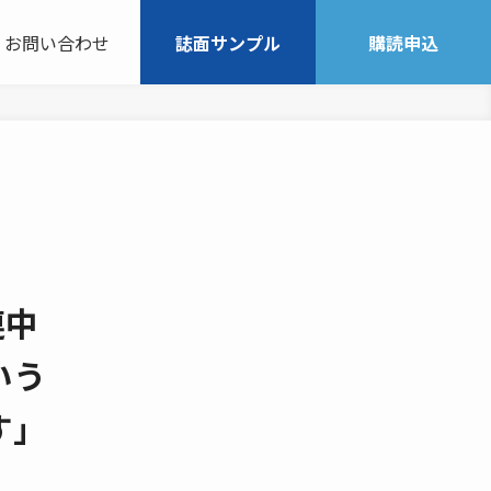
お問い合わせ
誌面サンプル
購読申込
連中
いう
す」