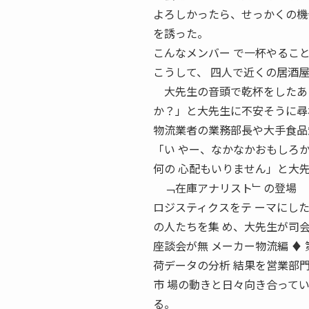
よろしかったら、せっかくの機
を誘った。
こんなメンバー で一杯やるこ
こうして、 四人で近くの居酒
大先生の音頭で乾杯をしたあと
か？」と大先生に不安そうに尋
物流業者の業務部長や大手食品
「い やー、なかなかおもしろ
何の 心配もいりません」と大
﹁在庫アナリスト﹂の登場 
ロジスティクスをテ ーマにし
の人たちを集 め、大先生が司
座談会が無 メーカー物流編 ♦
荷データの分析 結果を営業部
市 場の動きと日々向き合って
る。