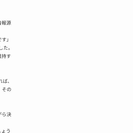
情報源
です」
した。
維持す
れば、
、その
。
がら決
しょう