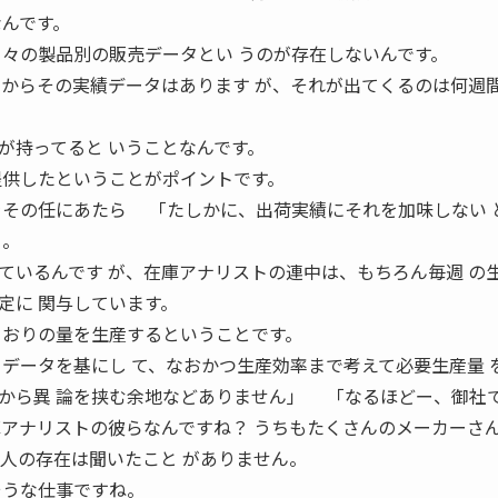
んです。
日々の製品別の販売データとい うのが存在しないんです。
すからその実績データはあります が、それが出てくるのは何週
が持ってると いうことなんです。
提供したということがポイントです。
をその任にあたら 「たしかに、出荷実績にそれを加味しない 
く。
いるんです が、在庫アナリストの連中は、もちろん毎週 の
定に 関与しています。
とおりの量を生産するということです。
るデータを基にし て、なおかつ生産効率まで考えて必要生産量 
から異 論を挟む余地などありません」 「なるほどー、御社
庫アナリストの彼らなんですね？ うちもたくさんのメーカーさ
う人の存在は聞いたこと がありません。
そうな仕事ですね。