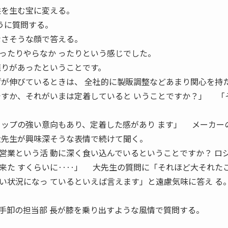
益を生む宝に変える。
すように質問する。
なさそうな顔で答える。
たりやらなか ったりという感じでした。
廃りがあったということです。
げが伸びているときは、 全社的に製販調整などあまり関心を持
すか、それがいまは定着していると いうことですか？」 「
トップの強い意向もあり、定着した感があり ます」 メーカー
大先生が興味深そうな表情で続けて聞く。
業という活 動に深く食い込んでいるということですか？ ロ
来た すくらいに‥‥」 大先生の質問に「それほど大それた
い状況になっ ているといえば言えます」と遠慮気味に答え る
卸の担当部 長が膝を乗り出すような風情で質問する。