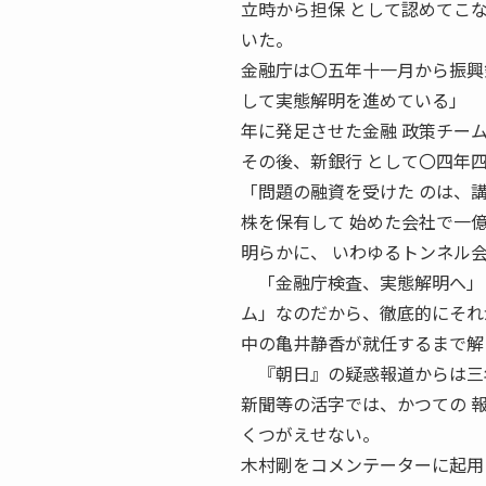
立時から担保 として認めてこ
いた。
金融庁は〇五年十一月から振興
して実態解明を進めている」 
年に発足させた金融 政策チー
その後、新銀行 として〇四年
「問題の融資を受けた のは、
株を保有して 始めた会社で一
明らかに、 いわゆるトンネル
「金融庁検査、実態解明へ」と
ム」なのだから、徹底的にそれ
中の亀井静香が就任するまで解
『朝日』の疑惑報道からは三年
新聞等の活字では、かつての 
くつがえせない。
木村剛をコメンテーターに起用