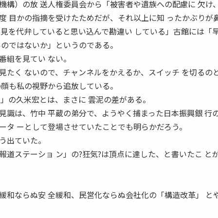
構）の放 送人権委員会から「被害者や遺族への配慮に 欠け
度 目かの指摘を受けたためだが、それ以上に知 ったかぶりが
意見を代弁していると思い込んで勘違い している」古館には「
いのではないか」というのである。
番組を見てい ない。
見たく ないので、チャンネルをかえるか、スイッチ を切るの
の顔も私の視野から追放している。
ン」の久米宏とは、まさに 雲泥の差がある。
識は、竹中 平蔵の弟分で、ようやく捕まった日本振興銀 行
ータ ーとして登場させていたことでも明らかだろう。
う出ていた。
道ステーショ ン」の?狂気?は頂点に達した、と書いたこ と
和ならぬ安 全緩和、民営化ならぬ会社化の「構造改革」 と