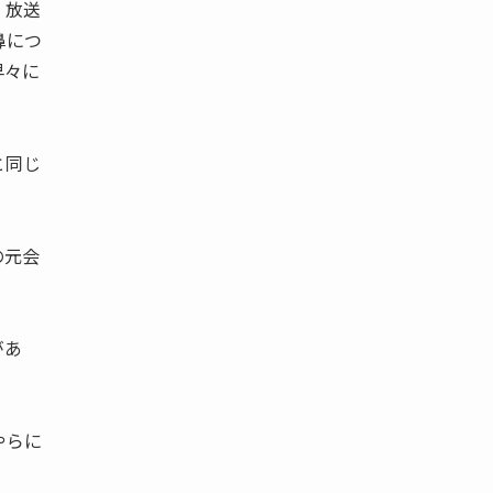
、放送
鼻につ
早々に
と同じ
の元会
があ
やらに