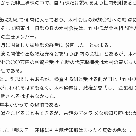
なかった非上場株の中で、自 行株だけ認めるよう社内規則を変
銀に初めて検 査に入っており、木村会長の親族会社への融 資
そして記事は「日銀ＯＢの木村会長は、竹 中氏が金融相当時
ムの主要メンバー。
四月に開業した振興銀の経営に 参画した」と始まる。
講演会開催や出版物販売などを行う都 内の会社」とあるが、木
億七〇〇〇万円の融資を受け た時の代表取締役は木村の妻だっ
会社である。
いう見出し もあるが、検査する側と受ける側が同じ「竹 中
が行わ れるはずもなく、木村疑惑は、政権が交代し、 金融相
 明されるはずもなかった。
半かかって の逮捕である。
報道をたどることもできるが、古館のデタラ メな訳知り顔はな
した「報ステ」 逮捕にも古舘伊知郎はまったく反省の色なし