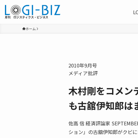
L
ホーム
2010年9月号
メディア批評
木村剛をコメン
も古舘伊知郎は
佐高 信 経済評論家 SEPTE
ション」の古舘伊知郎がクビに