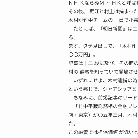
ＮＨ ＫならぬＭ ・ ＨＫと呼
その後、 堀江と村上は捕まっ
木村が竹中チームの 一員で小
たとえば、『朝日新聞』は二〇
る。
まず、タテ見出しで、「木村剛
〇〇万円」。
記事は十二 段に及び、その面
村の 疑惑を知っていて登場さ
いずれにせよ、木村逮捕の時に
という感じで、シャアシャアと
ちなみに、前掲記事のリード
「竹中平蔵総務相の金融ブレー
店・東京）が〇五年三月、木村
た。
この融資では担保価値 が低い