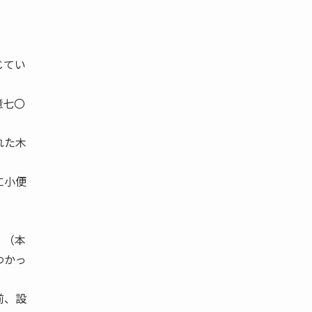
じてい
億七〇
れた木
に小便
』（本
わかっ
前、設