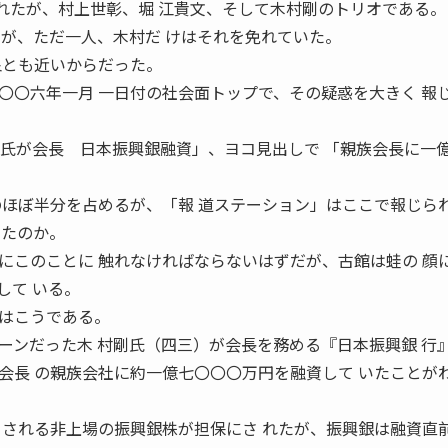
ばれたが、村上世彰、堀 江貴文、そして木村剛のトリオである。
たが、ただ一人、木村だ けはそれを免れていた。
泉とも近いからだった。
〇六年一月 一日付の社会面トップで、その疑惑を大きく 報
 氏が会長 日本振興銀融資」、ヨコ見出しで 「親族会長に一
のほぼ半分を占めるが、「報 道ステーション」はここで報じら
せたのか。
このことに 触れなければならないはずだが、古館は蛙の 顔
して いる。
はこうである。
ンだった木 村剛氏（四三）が会長を務める『日本振興銀 行
会長 の親族会社に約一億七〇〇〇万円を融資して いたことが
とされる非上場の振興銀株が担保にさ れたが、振興銀は融資直