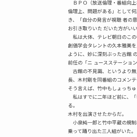
ＢＰＯ（放送倫理・番組向上機
倫理上、問題がある」として何
き、「自分の発言が視聴 者の
お引き取りいた だいた方がい
私は大体、テレビ朝日のこの
創価学会タレントの久本雅美を
ように、妙に深刻ぶった古館 
前任の「ニ ュースステーショ
古館の不見識、というより無見
長、木村剛を同番組のコメンテ
そう言えば、竹中もしょっちゅ
私はすでに二年ほど前に、「報
る。
木村を出演させたからだ。
小泉純一郎と竹中平蔵の規制緩
乗って踊り出た三人組がいた。