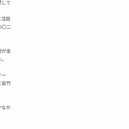
更して
に注目
の〇二
村が全
た。
チー
に反竹
かなか