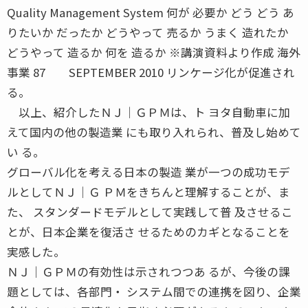
Quality Management System 何が 必要か どう どう あ
りたいか だったか どうやって 売るか うまく 造れたか
どうやって 造るか 何を 造るか ※講演資料より作成 海外
事業 87 SEPTEMBER 2010 リンケージ化が促進され
る。
以上、紹介したＮＪ│ＧＰＭは、ト ヨタ自動車に加
えて国内の他の製造業 にも取り入れられ、普及し始めて
い る。
グローバル化を考える日本の製造 業が一つの成功モデ
ルとしてＮＪ│Ｇ ＰＭをきちんと理解することが、ま
た、 スタンダードモデルとして実践して普 及させるこ
とが、日本企業を復活さ せるためのカギとなることを
実感した。
ＮＪ│ＧＰＭの有効性は示されつつあ るが、今後の課
題としては、各部門・ システム間での連携を図り、企業