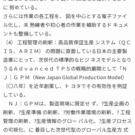
に 努めている。
さらには作業の各工程を、 図を中心とする電子ファイ
ル化し、未 熟練者や初心者の作業を補助するド キュメ
ントも整備している。
（4） 工程管理の刷新：高品質保証生産 システム（ＱＣ
ＩＳ、ＡＲＩＭ） の問題に直面している日本の主要製
造業にとって、次世代の標準的なビジ ネスモデルとなり
うるＡｄｖａｎｃｅｄ ＴＰＳの戦略的展開として「Ｎ
Ｊ│Ｇ ＰＭ（New Japan Global Production Model）
（〇八年）を近年創案し、ト ヨタでその有効性を例証
している。
ＮＪ│ＧＰＭは、製造現場に限定せ ず、?生産企画の
刷新、?生産準備 の刷新、?労働作業環境の刷新、? 工程
管理の刷新、?生産情報のグロー バル化、?生産プロセス
の可視化、に 着目した次世代型のグローバル生産方 式