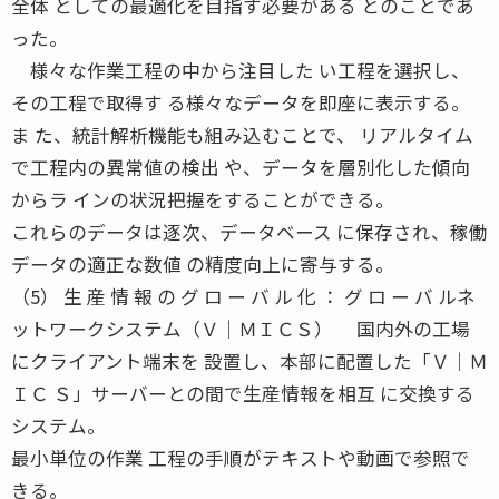
全体 としての最適化を目指す必要がある とのことであ
った。
様々な作業工程の中から注目した い工程を選択し、
その工程で取得す る様々なデータを即座に表示する。
ま た、統計解析機能も組み込むことで、 リアルタイム
で工程内の異常値の検出 や、データを層別化した傾向
からラ インの状況把握をすることができる。
これらのデータは逐次、データベース に保存され、稼働
データの適正な数値 の精度向上に寄与する。
（5） 生 産 情 報 の グ ロ ー バ ル 化 ： グ ロ ー バ ルネ
ットワークシステム（Ｖ│ＭＩＣＳ） 国内外の工場
にクライアント端末を 設置し、本部に配置した「Ｖ│Ｍ
ＩＣ Ｓ」サーバーとの間で生産情報を相互 に交換する
システム。
最小単位の作業 工程の手順がテキストや動画で参照で
きる。