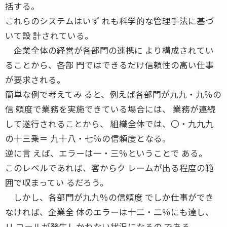
括する。
これらのシステムはいず れも科学的な管理手法に基づ
いて設 計されている。
企業全体の経営が各部門の連携に より構成されてい
ることから、各部 門ではできるだけ信頼性の高い仕事
が要求される。
簡単な例で考えてみ ると、例えば各部門が九九・九％の
信 頼度で業務を実施できている場合には、 業務が連続
して遂行されることから、 組織全体では、〇・九九九
の十三乗＝ 九十八・七％の信頼度となる。
逆に言 えば、エラーは一・三％ということで ある。
このレベルであれば、客からク レームが出る程度の範
囲で収まってい るだろう。
しかし、各部門が九九％の信頼度 でしか仕事ができ
なければ、企業全 体のエラーは十二・二％にも達し、
リ コールが発生しかねない状況になるの である。