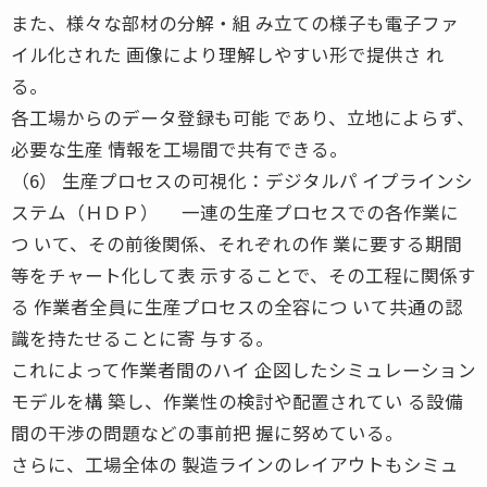
また、様々な部材の分解・組 み立ての様子も電子ファ
イル化された 画像により理解しやすい形で提供さ れ
る。
各工場からのデータ登録も可能 であり、立地によらず、
必要な生産 情報を工場間で共有できる。
（6） 生産プロセスの可視化：デジタルパ イプラインシ
ステム（ＨＤＰ） 一連の生産プロセスでの各作業に
つ いて、その前後関係、それぞれの作 業に要する期間
等をチャート化して表 示することで、その工程に関係す
る 作業者全員に生産プロセスの全容につ いて共通の認
識を持たせることに寄 与する。
これによって作業者間のハイ 企図したシミュレーション
モデルを構 築し、作業性の検討や配置されてい る設備
間の干渉の問題などの事前把 握に努めている。
さらに、工場全体の 製造ラインのレイアウトもシミュ