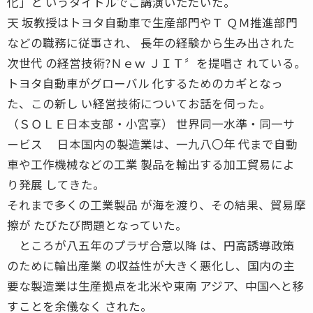
化」と いうタイトルでご講演いただいた。
天 坂教授はトヨタ自動車で生産部門やＴ ＱＭ推進部門
などの職務に従事され、 長年の経験から生み出された
次世代 の経営技術?Ｎｅｗ ＪＩＴ〞を提唱さ れている。
トヨタ自動車がグローバル 化するためのカギとなっ
た、この新し い経営技術についてお話を伺った。
（ＳＯＬＥ日本支部・小宮享） 世界同一水準・同一サ
ービス 日本国内の製造業は、一九八〇年 代まで自動
車や工作機械などの工業 製品を輸出する加工貿易によ
り発展 してきた。
それまで多くの工業製品 が海を渡り、その結果、貿易摩
擦が たびたび問題となっていた。
ところが八五年のプラザ合意以降 は、円高誘導政策
のために輸出産業 の収益性が大きく悪化し、国内の主
要な製造業は生産拠点を北米や東南 アジア、中国へと移
すことを余儀なく された。