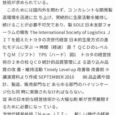
技術が求められている。
このためには国内外を問わず、コ ンカレントな開発製
造環境を迅速に立 ち上げ、常続的に生産活動を維持し
続けることが必要不可欠であり、製 SOLE 日本支部フォ
ーラムの報告 The International Society of Logistics Ｊ
ＩＴを超えたトヨタの次世代経営 日本的生産方式の進
化モデルに学ぶ → 時間（経過） 良 ↑ ＱＣＤのレベル
ＴＱＭ（ソフト） TPS（ハード） 図1 トヨタの経営技
術の２本の柱 Q C D 統計的品質管理によ る造り込み品
質の改 善・維持活動 Timely Level up 改善後 改善前 ※
講演資料より作成 SEPTEMBER 2010 86 品企画や設
計、製造、販売部門など あらゆる部門のハイリンケー
ジ化も同 時に実施されなければならない。
従 来の日本的な経営技術から大幅な刷 新が世界展開す
るために必要になっ ている。
次世代経営技術「Ｎｅｗ ＪＩＴ」 新しい時代の経営