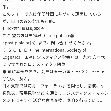
る。
このフォー ラムは年間計画に基づいて運営し ている
が、単月のみの参加も可能。
1回の参加費は6,000円。
ご希 望の方は事務局（ sole-j-offi ce@
cpost.plala.or.jp）までお問い合 わせください。
※ Ｓ Ｏ Ｌ Ｅ（The International Society of
Logistics：国際ロジスティクス学会）は一九六 〇年代
に設立されたロジスティクス団体。
米国 に本部を置き、会員は五一カ国・三〇〇〇〜三 五
〇〇人に及ぶ。
日本支部では毎月「フォーラ ム」を開催し、講演、研
究発表、現場見学など を通じてロジスティクス・マネジ
メントに関する 活発な意見交換、議論を行っている。