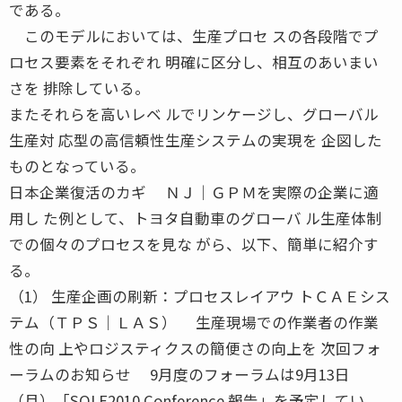
である。
このモデルにおいては、生産プロセ スの各段階でプ
ロセス要素をそれぞれ 明確に区分し、相互のあいまい
さを 排除している。
またそれらを高いレベ ルでリンケージし、グローバル
生産対 応型の高信頼性生産システムの実現を 企図した
ものとなっている。
日本企業復活のカギ ＮＪ│ＧＰＭを実際の企業に適
用し た例として、トヨタ自動車のグローバ ル生産体制
での個々のプロセスを見な がら、以下、簡単に紹介す
る。
（1） 生産企画の刷新：プロセスレイアウ トＣＡＥシス
テム（ＴＰＳ│ＬＡＳ） 生産現場での作業者の作業
性の向 上やロジスティクスの簡便さの向上を 次回フォ
ーラムのお知らせ 9月度のフォーラムは9月13日
（月）「SOLE2010 Conference 報告」を予定してい