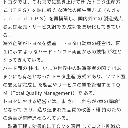
トヨタでは、それまでに築き上げてき たトヨタ生産方
式（ＴＰＳ）を軸に新 たな時代の新生産方式（Ａｄｖ
ａｎｃｅ ｄ ＴＰＳ）を再構築し、国内外での 製造拠点
および販売・サービス網での 成功を具現化してきてい
る。
海外企業がトヨタを猛追 トヨタ自動車の経営は、図
１に示す ようなハード・ソフト両面からの技術 が柱と
なって支えている。
ハード面の 柱は、いまや世界中の製造業者の間で はあ
まりにも有名となったトヨタ生産 方式であり、ソフト面
の支えは完成し た製品やサービスの質を管理するＴＱ
Ｍ（Total Quality Management）で ある。
トヨタにおける経営では、ま さにこれらが?車の両輪〞
となって おり、造り込まれた品質の改善・維 持のため
の活動が常時進められている。
製造工程に効果的にＴＱＭを適用 してコスト削減の