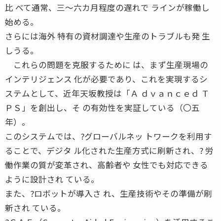
比 べて通常、三〜六カ月程度の遅れで ラインが稼働し
始める。
さらには海外 特有の資材調達や生産のトラブルも発 生
しうる。
これらの問題を克服するために は、まず生産現場の
インテリジェンス 化が必要であり、これを実現するシ
ステムとして、近年天坂教授は「Ａ ｄｖａｎｃｅｄ Ｔ
ＰＳ」を創出し、そ の有効性を実証している（〇五
年）。
このシステムでは、?グローバルネッ トワークを利用す
ることで、デジタ ル化された生産方式に刷新され、? 労
働作業の質が変革され、高齢者や 女性でも対応できる
ように設計され ている。
また、?ロボットが導入さ れ、生産技術やその準備が刷
新され ている。