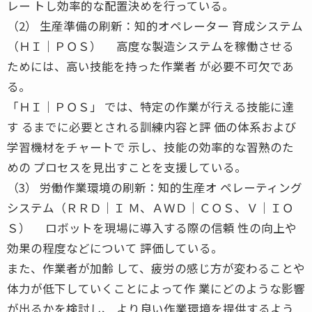
レー トし効率的な配置決めを行っている。
（2） 生産準備の刷新：知的オペレーター 育成システム
（ＨＩ│ＰＯＳ） 高度な製造システムを稼働させる
ためには、高い技能を持った作業者 が必要不可欠であ
る。
「ＨＩ│ＰＯＳ」 では、特定の作業が行える技能に達
す るまでに必要とされる訓練内容と評 価の体系および
学習機材をチャートで 示し、技能の効率的な習熟のた
めの プロセスを見出すことを支援している。
（3） 労働作業環境の刷新：知的生産オ ペレーティング
システム（ＲＲＤ│Ｉ Ｍ、ＡＷＤ│ＣＯＳ、Ｖ│ＩＯ
Ｓ） ロボットを現場に導入する際の信頼 性の向上や
効果の程度などについて 評価している。
また、作業者が加齢 して、疲労の感じ方が変わることや
体力が低下していくことによって作 業にどのような影響
が出るかを検討し、 より良い作業環境を提供するよう