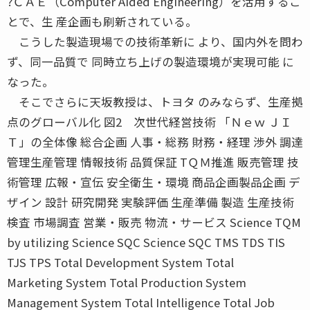
?ＣＡＥ（Computer Aided Engineering）を活用するこ
とで、生 産企画も刷新されている。
こうした製造現場での技術革新に より、国内外を問わ
ず、同一品質で 同時立ち上げの製造環境が実現可能 に
なった。
そこでさらに天坂教授は、トヨタ のみならず、生産拠
点のグローバル化 図2 次世代経営技術 「Ｎｅｗ ＪＩ
Ｔ」の全体像 総合企画 人事・総務 財務・経理 渉外 調達
管理生産管理 情報技術 品質保証 TＱＭ推進 販売管理 技
術管理 広報・宣伝 安全衛生・環境 商品企画製品企画 デ
ザイン 設計 研究開発 実験評価 生産準備 製造 生産技術
検査 市場調査 営業・販売 物流・サービス Science TQM
by utilizing Science SQC Science SQC TMS TDS TIS
TJS TPS Total Development System Total
Marketing System Total Production System
Management System Total Intelligence Total Job