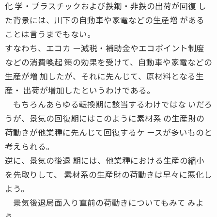
化 学・プラスチックおよび鉄鋼・非鉄の出荷が回復 し
た背景には、川下の自動車や家電などの生産増 がある
ことは言うまでもない。
すなわち、エコカ ー減税・補助金やエコポイント制度
などの消費喚起 策の効果を受けて、自動車や家電などの
生産が増 加したが、それに先んじて、原材料となる生
産・ 出荷が増加したというわけである。
もちろんあらゆる転換期に該当するわけではな いだろ
うが、景気の回復期にはこのように素材系 の生産財の
荷動きが他業種に先んじて回復するケ ースが多いものと
考えられる。
逆に、景気の後退 期には、他業種における生産の縮小
を先取りして、 素材系の生産財の荷動きは早々に悪化し
よう。
景気後退局面入り直前の荷動きについてもみて みよ
う。