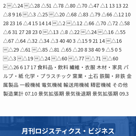
2 △24 △28 △51 △78 △80 △70 △47 △1 13 13 22
△8 9 16 △3 △25 △20 △68 △83 △79 △66 △12 10
28 23 16 △4 15 14 14 △2 △12 △66 △70 △72 △58
△6 31 27 28 23 0 △13 △8 △22 △24 △16 △55
△67 △64 △32 △34 △3 40 40 3 △15 9 21 14 △16
△29 △61 △85 △81 △65 △20 8 38 40 9 △5 0 5
△3 △19 △24 △60 △77 △71 △60
△26 6 17 17 食料品・飲料 繊維・衣服 木材・家具 パ
ルプ・紙 化学・プラスチック 窯業・土石 鉄鋼・非鉄 金
属製品 一般機械 電気機械 輸送用機械 精密機械 その他
製造業計 07.10 景気拡張期 景気後退期 景気拡張期 09.3
月刊ロジスティクス・ビジネス