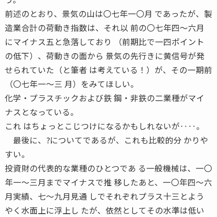
前述のとおり、景気の山は〇七年一〇月 であったが、製
造業合計の荷動き指数は、それ以 前の〇七年四〜六月
にマイナス五と急落しており （前期比で一四ポイント
の低下）、荷動きの面から 景気の先行きに黄信号が発
せられていた（と筆者 は考えている！）が、その一期前
（〇七年一〜三 月）をみてほしい。
化学・プラスチックおよび鉄 鋼・非鉄の二業種がマイ
ナスとなっている。
これ はちょっとこじつけになるかもしれないが‥‥。
最後に、?についてであるが、これも比較的分 かりや
すい。
投資財の代表的な業種のひとつであ る一般機械は、一〇
年一〜三月までマイナスで推 移したあと、一〇年四〜六
月実績、七〜九月見通 しでそれぞれプラス十三とよう
やく水面上に浮上し たが、依然としてその水準は低い