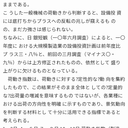
ままである。
こ うした一般機械の荷動きから判断すると、設備投 資
には底打ちからプラスへの反転の兆しが窺えるも の
の、まだ力強さは感じられない。
ちなみに、日 銀短観（一〇年六月調査）によると、一〇
年度に おける大規模製造業の設備投資計画は前年度比
プ ラス三・八％と、前回の三月調査（マイナス〇・
九％）からは上方修正されたものの、依然として 盛り
上がりに欠けるものとなっている。
荷動き指数は、荷動きに対する?定性的な?動 向を集約
したもので、この結果がそのまま全体と しての?定量的
な?出荷量の増減を意味するもの ではないが、各業種に
おける出荷の方向性を明確 に示すものであり、景気動向
を判断する材料とし て十分に活用できる指標であると
考えられる。