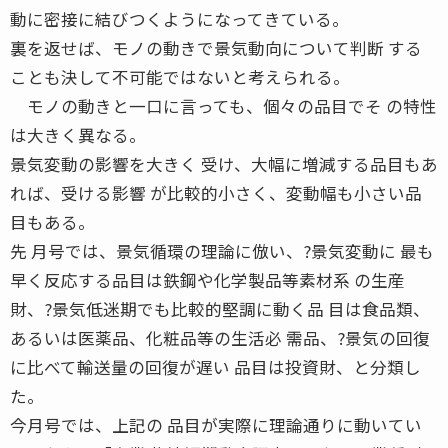
動に密接に結びつくようになってきている。
裏を返せば、モノの動きで景気動向について判断 する
ことも決して不可能ではないと考えられる。
モノの動きと一口に言っても、個々の品目でそ の特性
は大きく異なる。
景気変動の影響を大きく 受け、大幅に増減する品目もあ
れば、受ける影響 が比較的小さく、変動幅も小さい品
目もある。
先 月号では、景気循環の理論に倣い、?景気変動に 最も
早く反応する品目は鉄鋼や化学製品等素材系 の生産
財、?景気低迷期でも比較的堅調に動く品 目は食品類、
あるいは医薬品、化粧品等の生活必 需品、?景気の回復
に比べて輸送量の回復が遅い 品目は投資財、と分類し
た。
今月号では、上記の 品目が実際に理論通りに動いてい