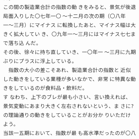
この間の製造業合計の指数の動 きをみると、景気が後退
局面入りした〇七年一〇 〜十二月の次の期（〇八年
一〜三月）にマイナス に転換したあと、マイナス幅は大
きく拡大してい き、〇九年一〜三月にはマイナス七七ま
で落ち込 んだ。
その後、徐々に持ち直していき、一〇年一 〜三月に九期
ぶりにプラスに浮上している。
指数の大小の差こそあれ、製造業合計の指数と 近似
した動きをしている業種が多いなかで、非常 に特異な動
きをしているのが食料品・飲料だ。
す なわち、上下のブレが最も小さい、言い換えれば、
景気変動にあまり大きく左右されないという、ま さに?
の理論通りの動きをしていることがお分か りいただけ
よう。
当該一五期において、指数が最 も高水準だったのが〇八