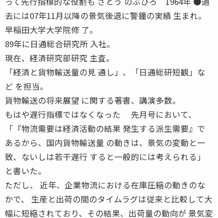
って先行指標的な役割も さとう のぶひろ 1964年 ●過
去には07年11月以降の景気後退に警鐘の実績 生まれ。
早稲田大学大学院修 了。
89年に日通総合研究所 入社。
現在、経済研究部研究 主査。
「経済と貨物輸送量の見 通し」、「日通総研短観」な
ど を担当。
貨物輸送の将来展望 に関する著書、講演多数。
もはや遅行指標ではなくなった 先月号において、
「『物流需要は経済活動の結果 発生する派生需要』で
あるから、国内貨物輸送量 の動きは、景気の変動と一
致、ないしは若干遅行 すると一般的には考えられる」
と書いた。
ただし、 近年、企業物流における在庫圧縮の動きのな
かで、 生産と出荷の間のタイムラグは従来と比較して大
幅に短縮されており、その結果、出荷量の動向が 景気変