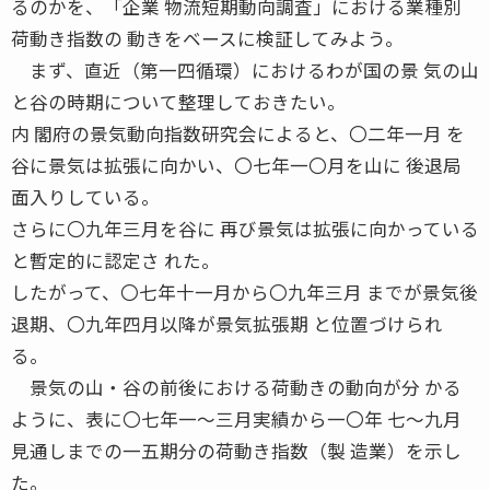
るのかを、「企業 物流短期動向調査」における業種別
荷動き指数の 動きをベースに検証してみよう。
まず、直近（第一四循環）におけるわが国の景 気の山
と谷の時期について整理しておきたい。
内 閣府の景気動向指数研究会によると、〇二年一月 を
谷に景気は拡張に向かい、〇七年一〇月を山に 後退局
面入りしている。
さらに〇九年三月を谷に 再び景気は拡張に向かっている
と暫定的に認定さ れた。
したがって、〇七年十一月から〇九年三月 までが景気後
退期、〇九年四月以降が景気拡張期 と位置づけられ
る。
景気の山・谷の前後における荷動きの動向が分 かる
ように、表に〇七年一〜三月実績から一〇年 七〜九月
見通しまでの一五期分の荷動き指数（製 造業）を示し
た。