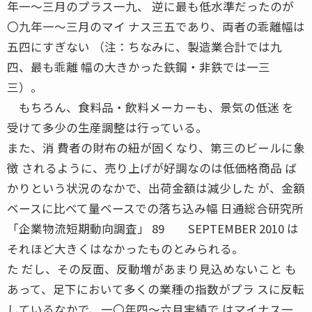
年一〜三月のプラス一九、 逆に最も低水準だったのが
〇九年一〜三月のマイ ナス三五であり、両者の乖離幅は
五四にすぎない （注：ちなみに、製造業合計では九
四、最も乖離 幅の大きかった鉄鋼・非鉄では一三
三）。
もちろん、食料品・飲料メーカーも、景気の低迷 を
受けて多少の生産調整は行っている。
また、消 費者の財布の紐が固くなり、第三のビールに象
徴 されるように、売り上げが好調なのは低価格商品 ば
かりという状況のなかで、出荷金額は減少した が、金額
ベースに比べて量ベースでの落ち込み幅 日通総合研究所
「企業物流短期動向調査」 89 SEPTEMBER 2010 は
それほど大きくはなかったものとみられる。
た だし、その反面、反動増があまり見込めないこと も
あって、足下において多くの業種の指数がプラ スに反転
しているなかで、一〇年四〜六月実績で はマイナス一