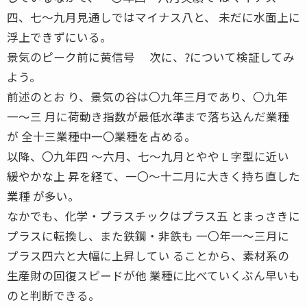
四、七〜九月見通しではマイナス八と、 未だに水面上に
浮上できずにいる。
景気のピーク前に黄信号 次に、?について検証してみ
よう。
前述のとお り、景気の谷は〇九年三月であり、〇九年
一〜三 月に荷動き指数が最低水準まで落ち込んだ業種
が 全十三業種中一〇業種を占める。
以降、〇九年四 〜六月、七〜九月とややＬ字型に近い
緩やかな上 昇を経て、一〇〜十二月に大きく持ち直した
業種 が多い。
なかでも、化学・プラスチックはプラス五 とまっさきに
プラスに転換し、また鉄鋼・非鉄も 一〇年一〜三月に
プラス四六と大幅に上昇してい ることから、素材系の
生産財の回復スピードが他 業種に比べていくぶん早いも
のと判断できる。