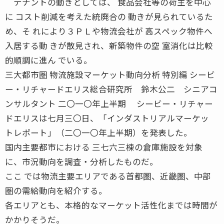
テナントの動きとしては、 食品会社等の荷主を中心
に コスト削減を考えた統廃合の 動きが見られているた
め、そ れにより３ＰＬや物流会社が 高スペック物件へ
入居する動 きが散見され、新築物件の空 室消化は比較
的順調に進ん でいる。
三大都市圏 物流施設マーケット動向分析 特別編 シービ
ー・リチャードエリス総合研究所 鈴木公二 シニアコ
ンサルタント 二〇一〇年上半期 シービー・リチャー
ドエリスは七月三〇日、「インダストリアルマーケッ
トレポート」（二〇一〇年上半期）を発表した。
国内主要都市における 三七六三棟の倉庫施設を対象
に、市況動向を調査・分析したものだ。
ここ では物流主要エリアである首都圏、近畿圏、中部
圏の需給動向を紹介する。
各エリアとも、本格的なマーケット活性化までは時間が
かかりそうだ。