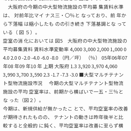
大阪府の今期の中大型物流施設の平均募 集賃料水準
は、 対前年比マイ ナス三・〇％と なっており、前 年か
ら下落幅 は縮小したも のの引き続き 下落基調とな って
いる（ 図 ５）。
空室の消 化においては 図5 大阪府の中大型物流施設の
平均募集賃料 賃料水準変動率 4,000 3,000 2,000 1,000 0
4.0 2.0 0 -2.0 -4.0 -6.0 -8.0 （円／坪） （％） 05年06年07
年08 年09 年10 年 上期 大阪府 1.3 3,920 3,970 4,060
3,990 3,700 3,590 2.3 -1.7 -7.3 -3.0 ■大型マルチテナン
ト型物流施設市況 今期の大型マルチテナント型物流
施設の平均 空室率は、前期から横ばいで一五・三％と
な った（図２）。
今期は、新規供給が無かったこ とで、平均空室率の改善
が期待されたものの、 テナントの動きは昨年後半と比
較すると全般的 に鈍く、平均空室率は改善に至らず横