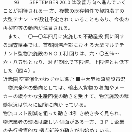
93 SEPTEMBER 2010 は改善方向へ進んでいく
ことが期待される一 方、複数の既存物件で契約満了の
大型テナン トが数社予定されていることもあり、今後の
再契約等の動向が注目される。
また、二〇一〇年四月に実施した不動産投 資に関す
る調査結果では、首都圏湾岸部におけ る大型マルチテ
ナント型物流施設のＮＯＩ利 回りは、六・〇五％〜
六・八五％となり、対 前期比で下限値、上限値とも低下
した（図４）。
近畿圏 空室消化がわずかに進む ■中大型物流施設市況
物流全体の動向としては、輸出入貨物の増 加やメー
カーの緩やかな生産回復の動きを受け て、物流施設の稼
働状況は徐々に回復に向か っている。
物流コスト削減を狙った動きは引 き続き多く見られ、
物流業者の環境は厳しい 側面がある一方、３ＰＬ企業
の先行投資的な 拠点新設の動きが出始めている。