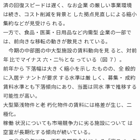
済の回復スピードは遅く、なお企業 の厳しい事業環境
は続き、コスト削減を背景と した拠点見直しによる縮小
集約などが見受けら れる。
一方で、食品・医薬・日用品など内需型 企業の一部で
は、前向きな移転の動きが散見さ れている。
今期の中部圏の中大型施設の賃料動向を見 ると、対前
年 比でマイナス 六・二％とな っている（図 ７）。
前年から 下落幅は大き く縮小を示し たものの、全 般的
に入居テ ナントが要求 する水準は厳 しく、募集・ 成約
賃料水準とも下落傾向にあり、当面は同水 準で推移する
可能性が高い。
大型築浅物件と老 朽化物件の賃料には格差が生じ、二
極化。
稼働 状況についても市場競争力に劣る施設について は
空室が長期化する傾向が続いている。