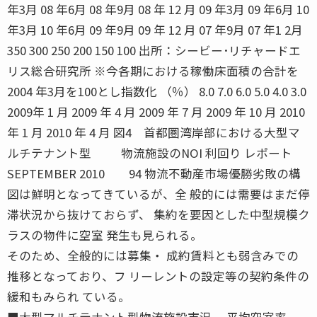
年3月 08 年6月 08 年9月 08 年 12 月 09 年3月 09 年6月 10
年3月 10 年6月 09 年9月 09 年 12 月 07 年9月 07 年1 2月
350 300 250 200 150 100 出所：シービー･リチャードエ
リス総合研究所 ※今各期における稼働床面積の合計を
2004 年3月を100とし指数化 （％） 8.0 7.0 6.0 5.0 4.0 3.0
2009年 1 月 2009 年 4 月 2009 年 7 月 2009 年 10 月 2010
年 1 月 2010 年 4 月 図4 首都圏湾岸部における大型マ
ルチテナント型 物流施設のNOI 利回り レポート
SEPTEMBER 2010 94 物流不動産市場優勝劣敗の構
図は鮮明となってきているが、全 般的には需要はまだ停
滞状況から抜けておらず、 集約を要因とした中型規模ク
ラスの物件に空室 発生も見られる。
そのため、全般的には募集・ 成約賃料とも弱含みでの
推移となっており、フ リーレントの設定等の契約条件の
緩和もみられ ている。
■大型マルチテナント型物流施設市況 平均空室率