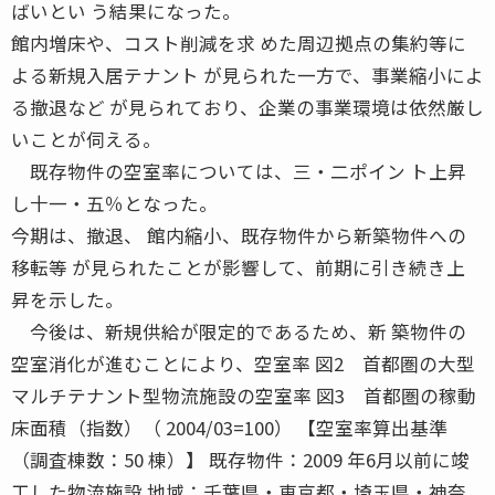
ばいとい う結果になった。
館内増床や、コスト削減を求 めた周辺拠点の集約等に
よる新規入居テナント が見られた一方で、事業縮小によ
る撤退など が見られており、企業の事業環境は依然厳し
いことが伺える。
既存物件の空室率については、三・二ポイン ト上昇
し十一・五％となった。
今期は、撤退、 館内縮小、既存物件から新築物件への
移転等 が見られたことが影響して、前期に引き続き上
昇を示した。
今後は、新規供給が限定的であるため、新 築物件の
空室消化が進むことにより、空室率 図2 首都圏の大型
マルチテナント型物流施設の空室率 図3 首都圏の稼動
床面積（指数）（ 2004/03=100） 【空室率算出基準
（調査棟数：50 棟）】 既存物件：2009 年6月以前に竣
工した物流施設 地域：千葉県・東京都・埼玉県・神奈