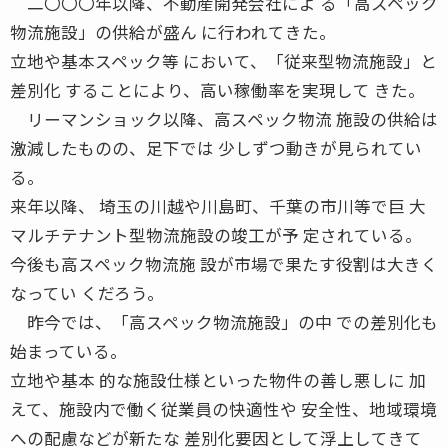
二〇〇〇年以降、不動産開発会社によ る「高スペック
物流施設」の供給が盛ん に行われてきた。
立地や基本スペック等 において、「従来型物流施設」と
差別化 することにより、高い稼働率を実現して きた。
リーマンショック以降、高スペック物流 施設の供給は
激減したものの、足下では 少しずつ動きが見られてい
る。
来年以降、 埼玉の川越や川島町、千葉の市川等で巨 大
マルチテナント型物流施設の竣工が予 定されている。
今後も高スペック物流施 設が市場で果たす役割は大きく
なってい くだろう。
昨今では、「高スペック物流施設」の中 での差別化も
始まっている。
立地や基本 的な施設仕様といった物件の善し悪しに 加
えて、施設内で働く従業員の快適性や 安全性、地域環境
への配慮などが新たな 差別化要因として浮上してきて