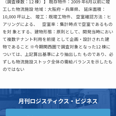
（調査棟数：12 棟）】 既存物件：2009 年6月以前に竣
工した物流施設 地域：大阪府・兵庫県、 延床面積：
10,000 坪以上、 竣工：既竣工物件、 空室確認方法：ヒ
アリングによる、 空室率：集計時点で空室であるもの
を対 象とする、建物形態：原則として、開発当時におい
て複数テナント利用を前提 として企画・設計された建
物であること ※今期関西圏で調査対象となった12 棟に
ついては、上記算出基準により抽出した ものであり、必
ずしも物流施設ストック全体の需給バランスを示したも
のではない
月刊ロジスティクス・ビジネス