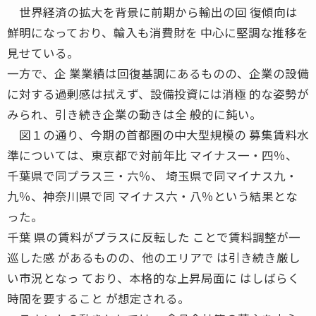
世界経済の拡大を背景に前期から輸出の回 復傾向は
鮮明になっており、輸入も消費財を 中心に堅調な推移を
見せている。
一方で、企 業業績は回復基調にあるものの、企業の設備
に対する過剰感は拭えず、設備投資には消極 的な姿勢が
みられ、引き続き企業の動きは全 般的に鈍い。
図１の通り、今期の首都圏の中大型規模の 募集賃料水
準については、東京都で対前年比 マイナス一・四％、
千葉県で同プラス三・六％、 埼玉県で同マイナス九・
九％、神奈川県で同 マイナス六・八％という結果とな
った。
千葉 県の賃料がプラスに反転した ことで賃料調整が一
巡した感 があるものの、他のエリアで は引き続き厳し
い市況となっ ており、本格的な上昇局面に はしばらく
時間を要すること が想定される。