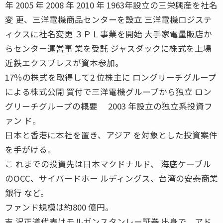
年 2005 年 2008 年 2010 年 1963年設立の三栄興産を社名
変 更、三洋電機商品センターを設立 三洋電機ロジステ
ィクスに社名変更 ３ＰＬ事業を開始 大手家電量販店か
らセンター運営事 業を受託 ジャスダックに株式を上場
近鉄エクスプレスが資本参加。
17％の株式を取得して2 位株主に ロングリーチグループ
による株式公開 買付で三洋電機グループから独立 ロン
グリーチグループの概要 2003 年設立の独立系投資フ
ァン ド。
日本と香港に本社を置き、アジア を対象とした投資案件
を手がける。
こ れまでの投資先は日本マクドナルド、 海底ケーブル
のOCC、サイバードホー ルディングス、台湾の安泰商業
銀行 など。
ファンド規模は約800 億円。
吉 沢正道代表はモルガンスタンレー証券 出身で、アド