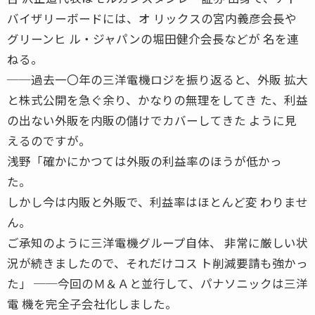
バイザリーボードには、オ リックスの宮内義彦会長や
グリーンヒ ル・ジャパンの堀田健介会長などが 名を連
ねる。
──過去一〇年の三洋電機ロジを振り返ると、外販 拡大
と株式公開を急ぐ余り、かなりの無理をしてき た、利益
の出ない外販を内販の儲けでカバーしてきた ように見
えるのですが。
浅野「確かにかつては外販の利益率のほうが低かっ
た。
しかし今は内販と外販で、利益率はほとんど変 わりませ
ん。
ご承知のように三洋電機グループ自体、 非常に厳しい状
況が続きましたので、それだけコス ト削減要請も強かっ
た」 ──今回のＭ＆Ａと並行して、パナソニックは三洋
電 機を完全子会社化しました。