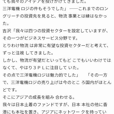
ても我々のアイデアを投げかけてきました。
三洋電機 ロジの件もそうでした」 ──これまでのロン
グリーチの投資先を見ると、物流 事業とは縁はなかっ
た。
吉沢「我々は四つの投資セクターを設定していますが、
その一つがビジネスサービス分野です。
とりわけ物流 は非常に有望な投資セクターだと考えて、
ずっと注視 してきました。
しかし、物流が有望だといってもど こでもいいわけでは
なくて、やはり３ＰＬに注目して いた。
その点で三洋電機ロジは魅力的でした」 「その一方
で、三洋電機ロジの売り上げは今のとこ ろ国内がほとん
どです。
そこにアジアの成長を組み 合わせる。
我々は日本土着のファンドですが、日本 本社の他に香
港にも本社を置き、アジアにネットワー クを持ってい