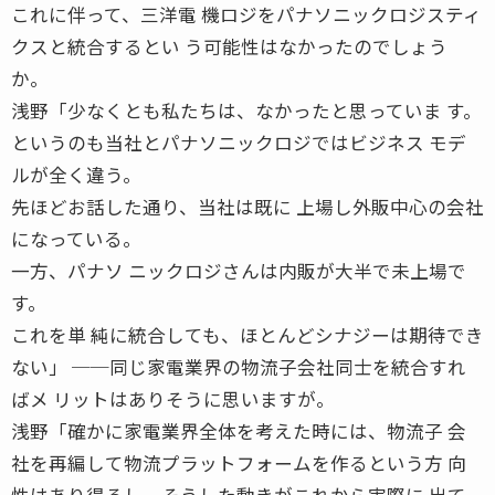
これに伴って、三洋電 機ロジをパナソニックロジスティ
クスと統合するとい う可能性はなかったのでしょう
か。
浅野「少なくとも私たちは、なかったと思っていま す。
というのも当社とパナソニックロジではビジネス モデ
ルが全く違う。
先ほどお話した通り、当社は既に 上場し外販中心の会社
になっている。
一方、パナソ ニックロジさんは内販が大半で未上場で
す。
これを単 純に統合しても、ほとんどシナジーは期待でき
ない」 ──同じ家電業界の物流子会社同士を統合すれ
ばメ リットはありそうに思いますが。
浅野「確かに家電業界全体を考えた時には、物流子 会
社を再編して物流プラットフォームを作るという方 向
性はあり得るし、そうした動きがこれから実際に 出て