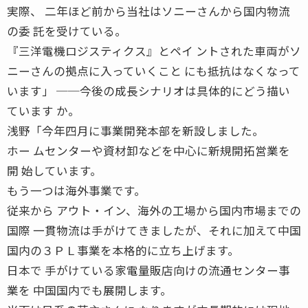
実際、 二年ほど前から当社はソニーさんから国内物流
の委 託を受けている。
『三洋電機ロジスティクス』とペイ ントされた車両がソ
ニーさんの拠点に入っていくこと にも抵抗はなくなって
います」 ──今後の成長シナリオは具体的にどう描い
ています か。
浅野「今年四月に事業開発本部を新設しました。
ホー ムセンターや資材卸などを中心に新規開拓営業を
開 始しています。
もう一つは海外事業です。
従来から アウト・イン、海外の工場から国内市場までの
国際 一貫物流は手がけてきましたが、それに加えて中国
国内の３ＰＬ事業を本格的に立ち上げます。
日本で 手がけている家電量販店向けの流通センター事
業を 中国国内でも展開します。