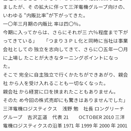
ましたが、そ の拡大に伴って三洋電機グループ向けの、
いわゆる “内販比率”が下がってきた。
一〇年三月期の内販比 率は四〇％。
今期に入ってからは、さらにそれが三 六％程度まで下が
ってきている」 「つまり３ＰＬ化と同時に当社は事業
会社としての 独立を志向してきて、さらに〇五年一〇月
に上場し たことが大きなターニングポイントになっ
た。
そこで 完全に自主独立で行くかたちができあがり、親会
社 から人を受け入れることも一切なくなった。
親会社 から経営に口を挟まれたこともありません。
そのた め今回の株式売却にも驚きはありませんでした」
三洋電機ロジスティクス 浅野 勉 社長 ロングリーチ
グループ 吉沢正道 代表 21 OCTOBER 2010 三洋
電機ロジスティクスの沿革 1971 年 1999 年 2000 年 2001