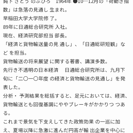
鈍下 さとう のぶひろ 1964年 ●10─12月の「荷動き指
数」は急落の見通し 生まれ。
早稲田大学大学院修 了。
89年に日通総合研究所 入社。
現在、経済研究部担当 部長。
「経済と貨物輸送量の見 通し」、「日通総研短観」な
ど を担当。
貨物輸送の将来展望 に関する著書、講演多数。
先行き不透明の日本経済 日通総合研究所は、九月下
旬に「二〇一〇年度 の経済と貨物輸送の見通し」を発
表した。
分析・ 予測結果を総括すると、足元においては、経済、
貨物輸送とも回復基調にややブレーキがかかりつ つあ
る。
これまで景気を下支えしてきた政策効果 の一巡に加
え、夏場以降に急激に進んだ円高が輸 出企業を中心に