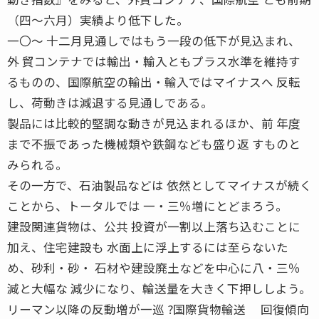
（四〜六月）実績より低下した。
一〇〜 十二月見通しではもう一段の低下が見込まれ、
外 貿コンテナでは輸出・輸入ともプラス水準を維持す
るものの、国際航空の輸出・輸入ではマイナスへ 反転
し、荷動きは減退する見通しである。
製品には比較的堅調な動きが見込まれるほか、前 年度
まで不振であった機械類や鉄鋼なども盛り返 すものと
みられる。
その一方で、石油製品などは 依然としてマイナスが続く
ことから、トータルでは 一・三％増にとどまろう。
建設関連貨物は、公共 投資が一割以上落ち込むことに
加え、住宅建設も 水面上に浮上するには至らないた
め、砂利・砂・ 石材や建設廃土などを中心に八・三％
減と大幅な 減少になり、輸送量を大きく下押ししよう。
リーマン以降の反動増が一巡 ?国際貨物輸送 回復傾向