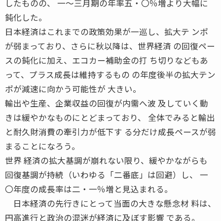
したものの、 一〜三月期の年率五・〇％増より大幅に
鈍化した。
日本経済はこれまでの政策効果が一巡し、拡大テ ンポ
が弱まっており、さらに秋以降は、世界経済 の回復ペー
スの鈍化に加え、エコカー補助金の打 ち切りなどもあ
って、プラス成長は維持するもの の年度後半の拡大テン
ポが減速に向かう可能性が 大きい。
輸出や生産、企業収益の回復が内需へ波 及していく動
きは緩やかなものにとどまっており、 全体でみると輸出
と耐久財消費の牽引力が低下す る分だけ成長ペースが弱
まることになろう。
世界 経済の拡大基調が崩れない限り、緩やかながらも
回復基調が持続（いわゆる「二番底」は回避）し、 一
〇年度の成長率は二・一％増と見込まれる。
日本経済の先行きにとって当面の大きな懸念材 料は、
円高進行と政治の混迷が経済に及ぼす影響 である。