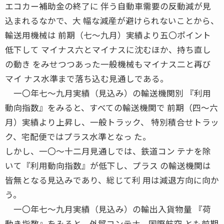
エコカー補助金の終了に 伴う自動車需要の反動減が見
込まれるなかで、大 幅な減産が避けられないことから、
輸送用機械は 前期（七〜九月）実績より五〇ポイント
低下して マイナス六とマイナスに沈むほか、持ち直し
の動き をみせつつあった一般機械もマイナス二と再び
マイ ナス水準まで落ち込む見通しである。
一〇年七〜九月実績（見込み）の輸送機関別 『利用
動向指数』をみると、すべての輸送機関で 前期（四〜六
月）実績より上昇し、一般トラック、 特別積合せトラッ
ク、宅配便ではプラス水準となっ た。
しかし、一〇〜十二月見通しでは、鉄道コン テナを除
いて『利用動向指数』が低下し、プラス の輸送機関は
皆無となる見込みであり、総じて利 用は減退方向に向か
う。
一〇年七〜九月実績（見込み）の輸出入貨物量 『荷
動き指数』をみると、外貿コンテナ、国際航空 とも前期