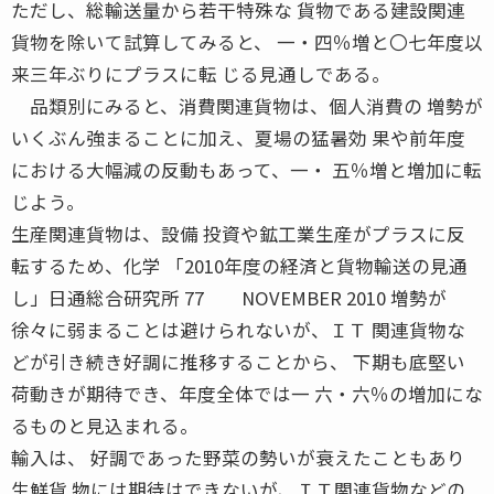
ただし、総輸送量から若干特殊な 貨物である建設関連
貨物を除いて試算してみると、 一・四％増と〇七年度以
来三年ぶりにプラスに転 じる見通しである。
品類別にみると、消費関連貨物は、個人消費の 増勢が
いくぶん強まることに加え、夏場の猛暑効 果や前年度
における大幅減の反動もあって、一・ 五％増と増加に転
じよう。
生産関連貨物は、設備 投資や鉱工業生産がプラスに反
転するため、化学 「2010年度の経済と貨物輸送の見通
し」日通総合研究所 77 NOVEMBER 2010 増勢が
徐々に弱まることは避けられないが、ＩＴ 関連貨物な
どが引き続き好調に推移することから、 下期も底堅い
荷動きが期待でき、年度全体では一 六・六％の増加にな
るものと見込まれる。
輸入は、 好調であった野菜の勢いが衰えたこともあり
生鮮貨 物には期待はできないが、ＩＴ関連貨物などの