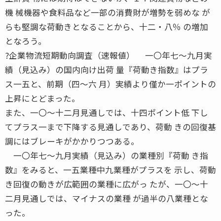
機 械機器や食料品など一部の消費財が増勢を弱めな が
らも堅調な荷動きとなることから、十二・八％ の増加
となろう。
?企業物流短期動向調査（速報値） 一〇年七〜九月実
績（見込み）の国内向け出荷 量『荷動き指数』はプラ
ス一五と、前期（四〜六 月）実績より僅か一ポイントの
上昇にとどまった。
また、一〇〜十二月見通しでは、十四ポイント低 下し
てプラス一まで下降する見通しであり、荷動 きの回復基
調にはブレーキがかかりつつある。
一〇年七〜九月実績（見込み）の業種別『荷動 き指
数』をみると、一五業種中九業種がプラスを 示し、荷動
き回復の動きが広範囲の業種に広がっ たが、一〇〜十
二月見通しでは、マイナスの業種 が過半の八業種とな
った。