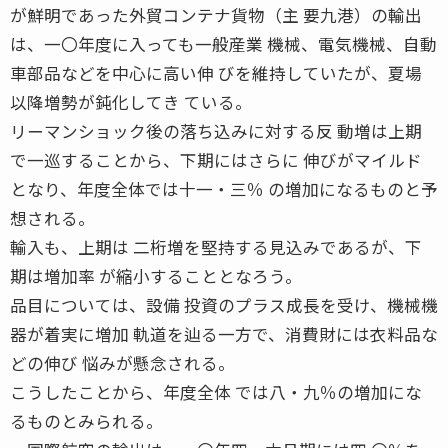
が鮮明であった外貿コンテナ貨物（主 要九港）の輸出
は、一〇年度に入っても一般産業 機械、電気機械、自動
車部品などを中心に高い伸 びを維持していたが、夏場
以降増勢が鈍化してき ている。
リーマンショック後の落ち込みに対する反 動増は上期
で一巡することから、下期にはさらに 伸びがマイルド
となり、年度全体では十一・三％ の増加になるものと予
想される。
輸入も、上期は 二桁増を堅持する見込みであるが、下
期は増加率 が縮小することとなろう。
品目については、設備 投資のプラス成長を受け、機械機
器が着実に増加 軌道を辿る一方で、消費財には衣料品な
どの伸び 悩みが懸念される。
こうしたことから、年度全体 では八・九％の増加にな
るものとみられる。