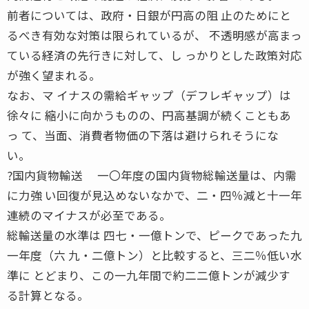
前者については、政府・日銀が円高の阻 止のためにと
るべき有効な対策は限られているが、 不透明感が高まっ
ている経済の先行きに対して、し っかりとした政策対応
が強く望まれる。
なお、マ イナスの需給ギャップ（デフレギャップ）は
徐々に 縮小に向かうものの、円高基調が続くこともあ
っ て、当面、消費者物価の下落は避けられそうにな
い。
?国内貨物輸送 一〇年度の国内貨物総輸送量は、内需
に力強 い回復が見込めないなかで、二・四％減と十一年
連続のマイナスが必至である。
総輸送量の水準は 四七・一億トンで、ピークであった九
一年度（六 九・二億トン）と比較すると、三二％低い水
準に とどまり、この一九年間で約二二億トンが減少す
る計算となる。