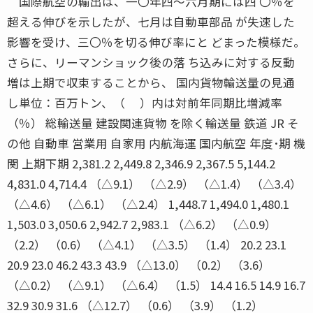
国際航空の輸出は、一〇年四〜六月期には四 〇％を
超える伸びを示したが、七月は自動車部品 が失速した
影響を受け、三〇％を切る伸び率にと どまった模様だ。
さらに、リーマンショック後の落 ち込みに対する反動
増は上期で収束することから、 国内貨物輸送量の見通
し単位：百万トン、（ ）内は対前年同期比増減率
（％） 総輸送量 建設関連貨物 を除く輸送量 鉄道 JR そ
の他 自動車 営業用 自家用 内航海運 国内航空 年度･期 機
関 上期下期 2,381.2 2,449.8 2,346.9 2,367.5 5,144.2
4,831.0 4,714.4 （△9.1） （△2.9） （△1.4） （△3.4）
（△4.6） （△6.1） （△2.4） 1,448.7 1,494.0 1,480.1
1,503.0 3,050.6 2,942.7 2,983.1 （△6.2） （△0.9）
（2.2） （0.6） （△4.1） （△3.5） （1.4） 20.2 23.1
20.9 23.0 46.2 43.3 43.9 （△13.0） （0.2） （3.6）
（△0.2） （△9.1） （△6.4） （1.5） 14.4 16.5 14.9 16.7
32.9 30.9 31.6 （△12.7） （0.6） （3.9） （1.2）