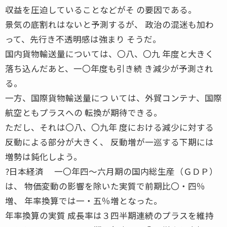
収益を圧迫していることなどがそ の要因である。
景気の底割れはないと予測するが、 政治の混迷も加わ
って、先行き不透明感は強まり そうだ。
国内貨物輸送量については、〇八、〇九 年度と大きく
落ち込んだあと、一〇年度も引き続 き減少が予測され
る。
一方、国際貨物輸送量につ いては、外貿コンテナ、国際
航空ともプラスへの 転換が期待できる。
ただし、それは〇八、〇九年 度における減少に対する
反動による部分が大きく、 反動増が一巡する下期には
増勢は鈍化しよう。
?日本経済 一〇年四〜六月期の国内総生産（ＧＤＰ）
は、 物価変動の影響を除いた実質で前期比〇・四％
増、 年率換算では一・五％増となった。
年率換算の実質 成長率は３四半期連続のプラスを維持