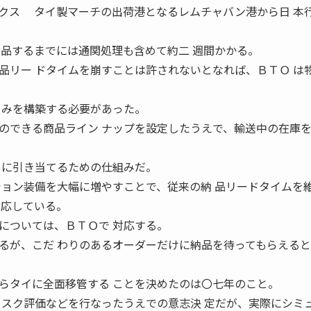
クス タイ製マーチの出荷港となるレムチャバン港から日 本
納品するまでには通関処理も含めて約二 週間かかる。
品リー ドタイムを崩すことは許されないとなれば、ＢＴＯ は
 みを構築する必要があった。
できる商品ライン ナップを設定したうえで、輸送中の在庫
 に引き当てるための仕組みだ。
ション装備を大幅に増やすことで、従来の納 品リードタイムを
対応している。
ついては、ＢＴＯで 対応する。
るが、こだ わりのあるオーダーだけに納品を待ってもらえると
タイに全面移管する ことを決めたのは〇七年のこと。
リスク評価などを行なったうえでの意志決 定だが、実際にシミ