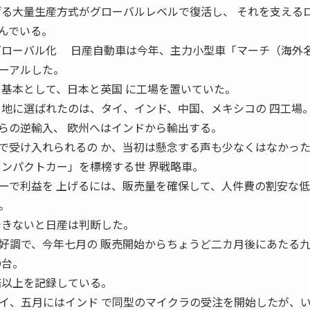
げる大量生産方式がグローバルレベルで復活し、 それを支える
んでいる。
グローバル化 日産自動車は今年、主力小型車「マーチ（海外名
ーアルした。
を基本として、日本と英国 に工場を置いていた。
 地に選ばれたのは、タイ、インド、中国、メキシコの 四工場
らの逆輸入、 欧州へはインドから輸出する。
受け入れられるの か、当初は懸念する声も少なくはなかっ
コンパクトカー」を標榜する世 界戦略車。
ーで利益を 上げるには、販売量を確保して、人件費の割安な低
。
できないと日産は判断した。
調で、今年七月の 販売開始からちょうど二カ月後にあたる
〇台。
倍以上を記録している。
、五月にはインド で同型のマイクラの受注を開始したが、