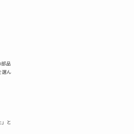
の部品
を選ん
た」と