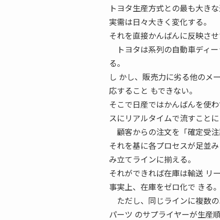
トヨタ生産方式との最も大きな
実需は日々大きく変化する。
それを直接かんばんに反映させ
トヨタは系列の自動車ディーラ
る。
し かし、販売力に劣る他のメ
応すること もできない。
そこで日産ではかんばんを使わ
スにリアルタイムで流すことに
顧客からの注文を「確定受注計
それを基に各プロセスが足並み
み立てラインに揃える。
それができれば在庫は輸送 リ
事実上、在庫をゼロ化で きる
ただし、同じラインに複数の車
パーツ のサプライヤーが生産