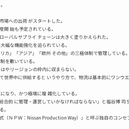
る。
。
市場への出荷 がスタートした。
産開 始も予定されている。
ーバルサプライ チェーンは大きく塗りかえられた。
は大幅な機能強化を迫られている。
メリカ」「アジア」「欧州 その他」の三極体制で管理している
体制を敷いている。
もはやリージョンの枠内に収まらない。
世界中に供給すると いうやり方で、物流は基本的にワンウ
互になり、かつ極端に複 雑化している。
総合的 に管理・運営していかなければならない」と塩谷博 司
る。
Ｗ：Nissan Production Way）」と呼ぶ独自のコン