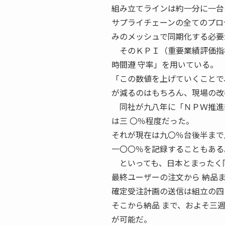
組み立てラインは約一分に一台
サプライチェーンの全てのプロセスを
みのメッシュで同期化する必要
そのＫＰＩ（重要業績評価指標
時間遵 守率」を用いている。
「この数値を上げていくことで
が減るのはもちろん、現場の改
同社が九八年に「ＮＰＷ推進部
は三 〇％程度だった。
それが現在は九〇％台後半まで
一〇〇％を記録することもある
といっても、日本とまったく同
最終ユーザーの注文から 納品
確定受注計画の送信は組立の四
そこから納品 まで、およそ三週間
が可能だ。