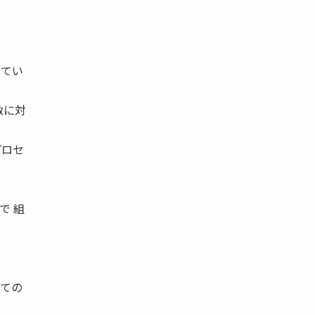
してい
敏に対
プロセ
で 組
ての