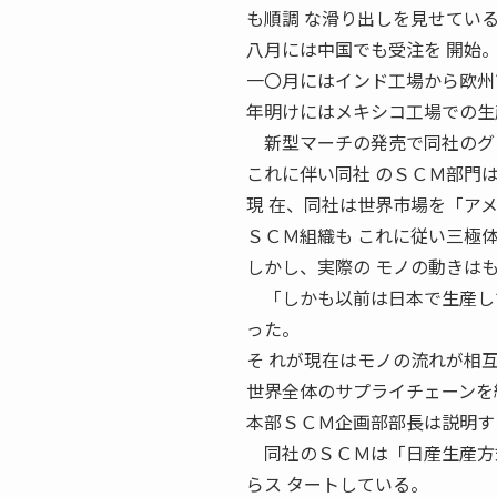
も順調 な滑り出しを見せてい
八月には中国でも受注を 開始
一〇月にはインド工場から欧州
年明けにはメキシコ工場での生
新型マーチの発売で同社のグロ
これに伴い同社 のＳＣＭ部門
現 在、同社は世界市場を「ア
ＳＣＭ組織も これに従い三極
しかし、実際の モノの動きは
「しかも以前は日本で生産して
った。
そ れが現在はモノの流れが相
世界全体のサプライチェーンを
本部ＳＣＭ企画部部長は説明す
同社のＳＣＭは「日産生産方式（ＮＰ
らス タートしている。