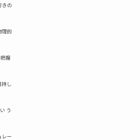
行きの
物理的
を把握
維持し
い う
ュレー