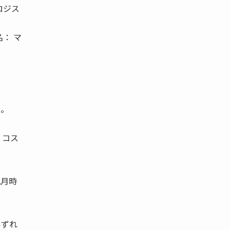
ロジス
： マ
。
た。
 コス
九月時
いずれ