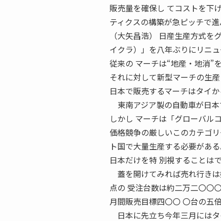
販売量を確保し てコストを下
ティクスの構築が急ピッチで進
（大矢昌浩） 日産生産方式を
イクラ）」を八年ぶりにリニュ
従来の マーチは“地産・地消”
それに対して新型マーチの生産
日本で販売するマーチはタイか
東南アジア製の自動車が日本で
しかし マーチは「グローバル
価格競争の厳しいこのカテゴリ
ト国で大量生産する必要がある
日本だけを特 別視することは
蓋を開けてみれば売れ行きは好
点の 受注台数は約二万二〇〇
月間販売目標四〇〇 〇台の五
日本に先立ち今年三月にはタイ