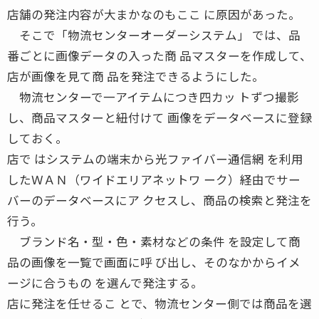
店舗の発注内容が大まかなのもここ に原因があった。
そこで「物流センターオーダーシステム」 では、品
番ごとに画像データの入った商 品マスターを作成して、
店が画像を見て商 品を発注できるようにした。
物流センターで一アイテムにつき四カッ トずつ撮影
し、商品マスターと紐付けて 画像をデータベースに登録
しておく。
店で はシステムの端末から光ファイバー通信網 を利用
したＷＡＮ（ワイドエリアネットワ ーク）経由でサー
バーのデータベースにア クセスし、商品の検索と発注を
行う。
ブランド名・型・色・素材などの条件 を設定して商
品の画像を一覧で画面に呼 び出し、そのなかからイメ
ージに合うもの を選んで発注する。
店に発注を任せるこ とで、物流センター側では商品を選