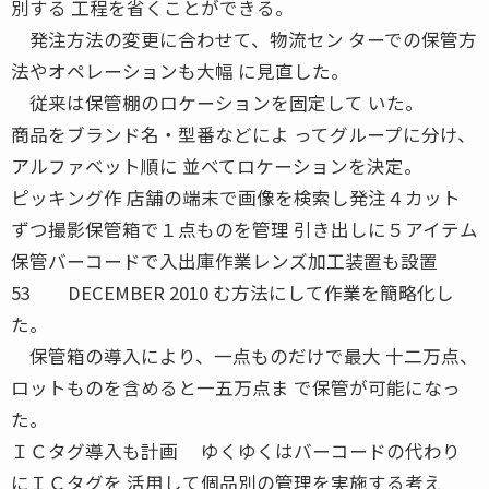
別する 工程を省くことができる。
発注方法の変更に合わせて、物流セン ターでの保管方
法やオペレーションも大幅 に見直した。
従来は保管棚のロケーションを固定して いた。
商品をブランド名・型番などによ ってグループに分け、
アルファベット順に 並べてロケーションを決定。
ピッキング作 店舗の端末で画像を検索し発注４カット
ずつ撮影保管箱で１点ものを管理 引き出しに５アイテム
保管バーコードで入出庫作業レンズ加工装置も設置
53 DECEMBER 2010 む方法にして作業を簡略化し
た。
保管箱の導入により、一点ものだけで最大 十二万点、
ロットものを含めると一五万点ま で保管が可能になっ
た。
ＩＣタグ導入も計画 ゆくゆくはバーコードの代わり
にＩＣタグを 活用して個品別の管理を実施する考え