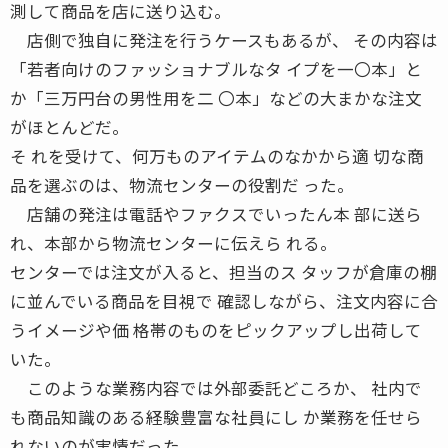
測して商品を店に送り込む。
店側で独自に発注を行うケースもあるが、 その内容は
「若者向けのファッショナブルなタ イプを一〇本」と
か「三万円台の男性用を二 〇本」などの大まかな注文
がほとんどだ。
そ れを受けて、何万ものアイテムのなかから適 切な商
品を選ぶのは、物流センターの役割だ った。
店舗の発注は電話やファクスでいったん本 部に送ら
れ、本部から物流センターに伝えら れる。
センターでは注文が入ると、担当のス タッフが倉庫の棚
に並んでいる商品を目視で 確認しながら、注文内容に合
うイメージや価 格帯のものをピックアップし出荷して
いた。
このような業務内容では外部委託どころか、 社内で
も商品知識のある経験豊富な社員にし か業務を任せら
れないのが実情だった。