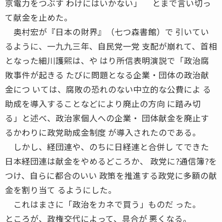
京電力をつぶす わけにはいかない」 とまで言い切っ
て献金を止めた。
奥村宏が『日本の財界』（七つ森書館）で 引いてい
るように、一九九三年、自民党一党 支配が崩れて、首相
となった細川護煕は、や はり所信表明演説で「政治腐
敗事件が起きる たびに問題となる企業・団体の政治献
金につ いては、腐敗の恐れのない中立的な公費によ る
助成を導入することなどにより廃止の方向 に踏み切
る」と述べ、政治家個人への企業・ 団体献金を廃止す
るかわりに政党助成金制度 が導入されたのである。
しかし、経団連や、のちに日経連と合併し てできた
日本経団連は献金をやめるどころか、 政党に?通信簿?を
つけ、自らに都合のいい 政策を推進する政党に多額の献
金を割り当て るようにした。
これはまさに「政治をカネで買う」ものだ った。
ところが、政権交代によって、具合が 悪くなる。