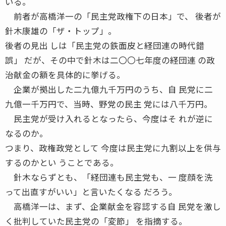
いる。
前者が高橋洋一の「民主党政権下の日本」で、 後者が
針木康雄の「ザ・トップ」。
後者の見出 しは「民主党の鉄面皮と経団連の時代錯
誤」 だが、その中で針木は二〇〇七年度の経団連 の政
治献金の額を具体的に挙げる。
企業が拠出した二九億九千万円のうち、自 民党に二
九億一千万円で、当時、野党の民主 党には八千万円。
民主党が受け入れるとなったら、今度はそ れが逆に
なるのか。
つまり、政権政党として 今度は民主党に九割以上を供与
するのかとい うことである。
針木ならずとも、「経団連も民主党も、一 度顔を洗
って出直すがいい」と言いたくなる だろう。
高橋洋一は、まず、企業献金を容認する自 民党を激し
く批判していた民主党の「変節」 を指摘する。