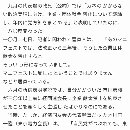
九月の代表選の政見（公約）では「カネの かからな
い政治実現に向け、企業・団体献金 禁止について議論
し、年内に党方針をまとめ る」と表明していたのに、
一八〇度変わった。
一〇月二七日、記者に問われて菅直人は、 「あのマニ
フェストでは、法改正から三年後、 そうした企業団体
献金を禁止すると。
そうい う形になっていまして。
マニフェストに反した ということではありません」
などと居直っている。
六月の所信表明演説では、自分がかついだ 市川房枝
が三〇年以上前に経団連会長に企業 献金禁止を約束さ
せたことを麗々しく主張し たばかりなのにである。
当時、たしか、経済同友会の代表幹事だっ た木川田
一隆（東京電力会長）は、 「自民党がつぶれても、東